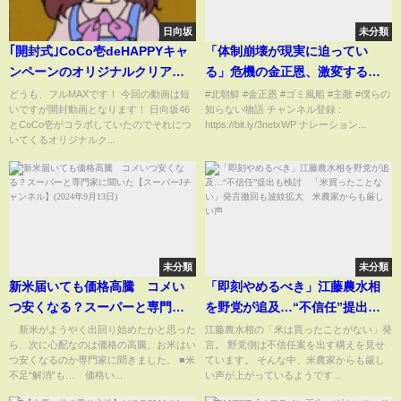
日向坂
未分類
｢開封式｣CoCo壱deHAPPYキャ
「体制崩壊が現実に迫ってい
ンペーンのオリジナルクリアス
る」危機の金正恩、激変する北
タンド1つ開けると運は巡り巡っ
朝鮮内部
どうも、フルMAXです！ 今回の動画は短
#北朝鮮 #金正恩 #ゴミ風船 #主敵 #僕らの
いですが開封動画となります！ 日向坂46
知らない物語 チャンネル登録 :
てくる？
とCoCo壱がコラボしていたのでそれにつ
https://bit.ly/3netxWP ナレーション...
いてくるオリジナルク...
未分類
未分類
新米届いても価格高騰 コメい
「即刻やめるべき」江藤農水相
つ安くなる？スーパーと専門家
を野党が追及…“不信任”提出も
に聞いた【スーパーJチャンネ
検討 「米買ったことない」発
新米がようやく出回り始めたかと思った
江藤農水相の「米は買ったことがない」発
ら、次に心配なのは価格の高騰。お米はい
言。 野党側は不信任案を出す構えを見せ
ル】(2024年9月13日)
言撤回も波紋拡大 米農家から
つ安くなるのか専門家に聞きました。 ■米
ています。 そんな中、米農家からも厳し
も厳しい声
不足“解消”も… 価格い...
い声が上がっているようです...