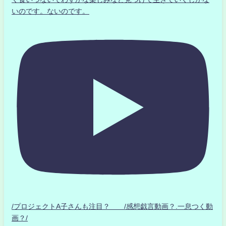
いのです。ないのです。
/プロジェクトA子さんも注目？ /感想戯言動画？.一息つく動
画？/