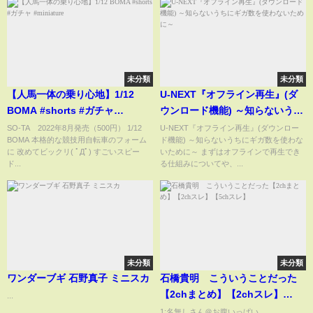
未分類
未分類
【人馬一体の乗り心地】1/12
U-NEXT『オフライン再生』(ダ
BOMA #shorts #ガチャ
ウンロード機能) ～知らないうち
#miniature
にギガ数を使わないために～
SO-TA 2022年8月発売（500円） 1/12
U-NEXT『オフライン再生』(ダウンロー
BOMA 本格的な競技用自転車のフォーム
ド機能) ～知らないうちにギガ数を使わな
に 改めてビックリ( ﾟДﾟ) すごいスピー
いために～ まずはオフラインで再生でき
ド...
る仕組みについてや、...
未分類
未分類
ワンダーブギ 石野真子 ミニスカ
石橋貴明 こういうことだった
【2chまとめ】【2chスレ】
...
【5chスレ】
1:名無しさん＠お腹いっぱい