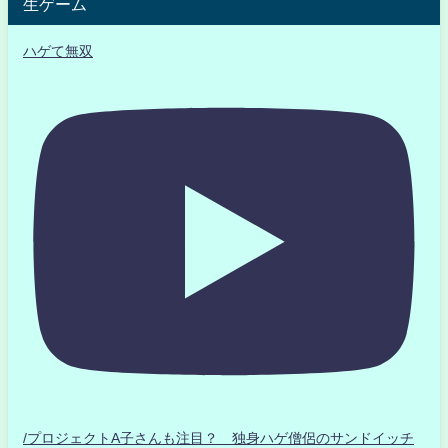
生ゲーム
ハゲて無双
/プロジェクトA子さんも注目？ 独身ハゲ僧侶のサンドイッチ