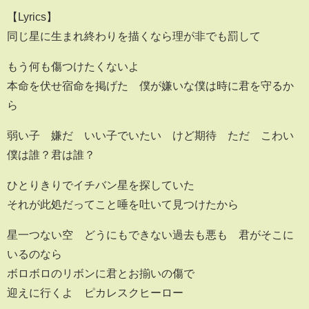
【Lyrics】
同じ星に生まれ終わりを描くなら理が非でも罰して
もう何も傷つけたくないよ
本命を伏せ宿命を掲げた 僕が嫌いな僕は時に君を守るか
ら
弱い子 嫌だ いい子でいたい けど期待 ただ こわい
僕は誰？君は誰？
ひとりきりでイチバン星を探していた
それが此処だってこと唾を吐いて見つけたから
星一つない空 どうにもできない過去も悪も 君がそこに
いるのなら
ボロボロのリボンに君とお揃いの傷で
迎えに行くよ ピカレスクヒーロー