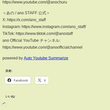
https://www.youtube.com/@anochuru
＜あの / ano STAFF 公式＞
X: https://x.com/ano_staff
Instagram: https://www.instagram.com/ano_staff/
TikTok: https://www.tiktok.com/@anostaff
ano Official YouTube チャンネル:
https://www.youtube.com/@anoofficialchannel
powered by
Auto Youtube Summarize
共有:
Facebook
X
いいね: