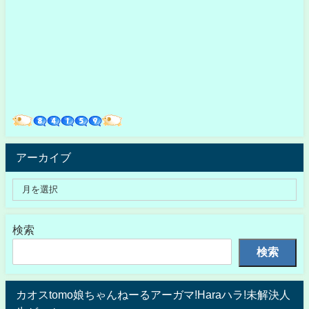
アーカイブ
検索
検索
カオスtomo娘ちゃんねーるアーガマ!Haraハラ!未解決人