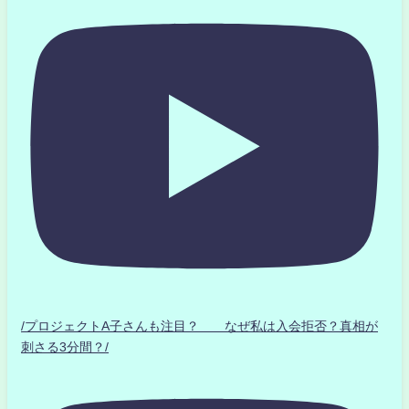
/プロジェクトA子さんも注目？ なぜ私は入会拒否？真相が
刺さる3分間？/