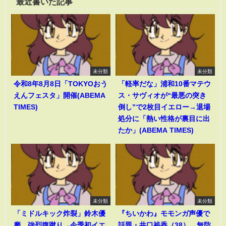
最近書いた記事
未分類
未分類
令和8年8月8日「TOKYOおう
「軽率だな」浦和10番マテウ
えんフェスタ」開催(ABEMA
ス・サヴィオが“最悪の突き
TIMES)
倒し”で2枚目イエロー→退場
処分に「熱い性格が裏目に出
たか」(ABEMA TIMES)
未分類
未分類
「ミドルキック炸裂」鈴木優
『ちいかわ』モモンガ声優で
磨、強烈腹蹴り→今季初イエ
話題・井口裕香（38）、無防