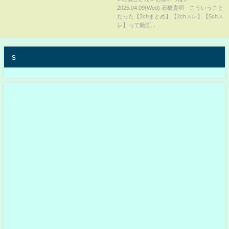
2025.04.09(Wed) 石橋貴明 こういうこと
だった【2chまとめ】【2chスレ】【5chス
レ】って動画...
s