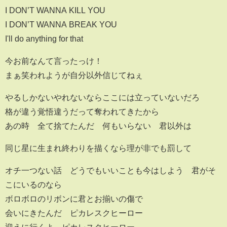
I DON’T WANNA KILL YOU
I DON’T WANNA BREAK YOU
I'll do anything for that
今お前なんて言ったっけ！
まぁ笑われようが自分以外信じてねぇ
やるしかないやれないならここには立っていないだろ
格が違う覚悟違うだって奪われてきたから
あの時 全て捨てたんだ 何もいらない 君以外は
同じ星に生まれ終わりを描くなら理が非でも罰して
オチ一つない話 どうでもいいことも今はしよう 君がそ
こにいるのなら
ボロボロのリボンに君とお揃いの傷で
会いにきたんだ ピカレスクヒーロー
迎えに行くよ ピカレスクヒーロー