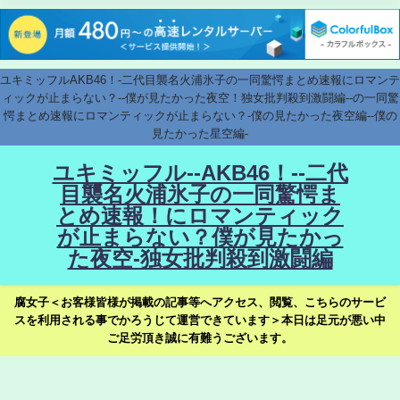
ユキミッフルAKB46！-二代目襲名火浦氷子の一同驚愕まとめ速報にロマンテ
ィックが止まらない？--僕が見たかった夜空！独女批判殺到激闘編--の一同驚
愕まとめ速報にロマンティックが止まらない？-僕の見たかった夜空編--僕の
見たかった星空編-
ユキミッフル--AKB46！--二代
目襲名火浦氷子の一同驚愕ま
とめ速報！にロマンティック
が止まらない？僕が見たかっ
た夜空-独女批判殺到激闘編
腐女子＜お客様皆様が掲載の記事等へアクセス、閲覧、こちらのサービ
スを利用される事でかろうじて運営できています＞本日は足元が悪い中
ご足労頂き誠に有難うございます。