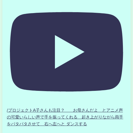
/プロジェクトA子さんも注目？ お母さんだよ とアニメ声
の可愛いらしい声で手を振ってくれる 起き上がりながら両手
をパタパタさせて 右へ左へと ダンスする