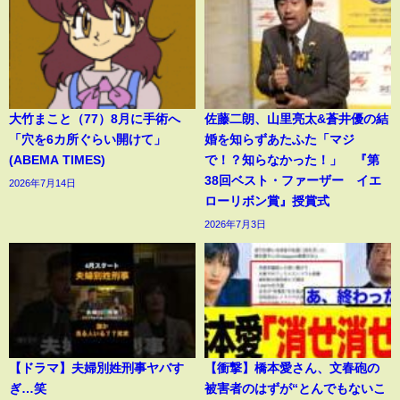
大竹まこと（77）8月に手術へ
佐藤二朗、山里亮太&蒼井優の結
「穴を6カ所ぐらい開けて」
婚を知らずあたふた「マジ
(ABEMA TIMES)
で！？知らなかった！」 『第
38回ベスト・ファーザー イエ
2026年7月14日
ローリボン賞』授賞式
2026年7月3日
【ドラマ】夫婦別姓刑事ヤバす
【衝撃】橋本愛さん、文春砲の
ぎ…笑
被害者のはずが“とんでもないこ