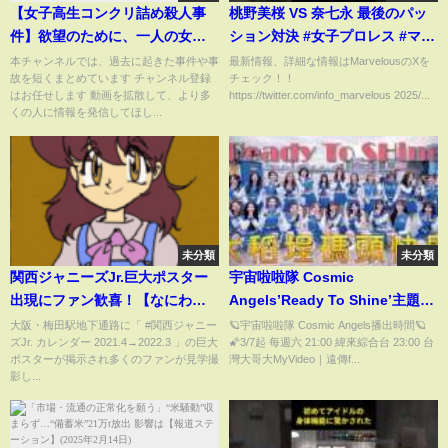
【女子高生コンクリ詰め殺人事
桃野美桜 VS 奈七永 最後のパッ
件】欲望のために、一人の女性
ション対決 #女子プロレス #マー
を巻き込んだ最悪な事件
ベラスプロレス
本チャンネルでは、過去に起きた事件や事
最新情報、詳細な情報はMarvelousのXを
故を短くまとめています チャンネル登録
チェック！！
#shorts
はお任せします 動画を拡散して、より多
https://twitter.com/info_marvelous 2025/...
くの人に情報を発信してほし...
未分類
未分類
関西ジャニーズJr.巨大ポスター
宇宙啦啦隊 Cosmic
出現にファン歓喜！【なにわ男
Angels’Ready To Shine’主題
子・Aぇ! group・Lil かんさい・
曲-大稻埕快閃
大阪・梅田駅地下通路に「 #関西ジャニー
🪐宇宙啦啦隊 Cosmic Angels播出時間🪐
ズJr. カレンダー 2021.4→2022.3 」の巨大
🌠3/7起 每週六 21:00 緯來綜合台 23:00 台
Boys be】Snow Man紅白歌合
ポスターが掲示され多くのファンが見学撮
灣大哥大MyVideo｜遠傳f...
戦辞退。
影し...