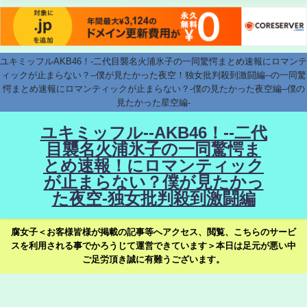
ユキミッフルAKB46！-二代目襲名火浦氷子の一同驚愕まとめ速報にロマンテ
ィックが止まらない？--僕が見たかった夜空！独女批判殺到激闘編--の一同驚
愕まとめ速報にロマンティックが止まらない？-僕の見たかった夜空編--僕の
見たかった星空編-
ユキミッフル--AKB46！--二代
目襲名火浦氷子の一同驚愕ま
とめ速報！にロマンティック
が止まらない？僕が見たかっ
た夜空-独女批判殺到激闘編
腐女子＜お客様皆様が掲載の記事等へアクセス、閲覧、こちらのサービ
スを利用される事でかろうじて運営できています＞本日は足元が悪い中
ご足労頂き誠に有難うございます。