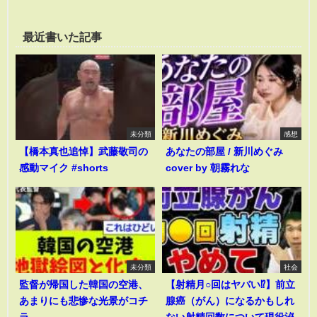
最近書いた記事
未分類
感想
【橋本真也追悼】武藤敬司の
あなたの部屋 / 新川めぐみ
感動マイク #shorts
cover by 朝霧れな
未分類
社会
監督が帰国した韓国の空港、
【射精月○回はヤバい⁉︎】前立
あまりにも悲惨な光景がコチ
腺癌（がん）になるかもしれ