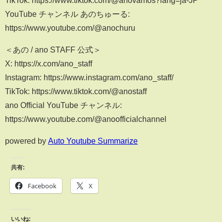
TikTok: https://www.tiktok.com/@anovamos?lang=ja-JP
YouTube チャンネル あのちゅーる:
https://www.youtube.com/@anochuru
＜あの / ano STAFF 公式＞
X: https://x.com/ano_staff
Instagram: https://www.instagram.com/ano_staff/
TikTok: https://www.tiktok.com/@anostaff
ano Official YouTube チャンネル:
https://www.youtube.com/@anoofficialchannel
powered by
Auto Youtube Summarize
共有:
Facebook
X
いいね: