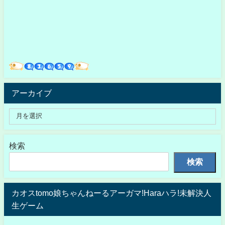
アーカイブ
検索
検索
カオスtomo娘ちゃんねーるアーガマ!Haraハラ!未解決人
生ゲーム