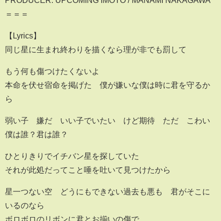
PRODUCER: UPCOMING IMOTO / MANAMI NAKAGAWA
＝＝＝
【Lyrics】
同じ星に生まれ終わりを描くなら理が非でも罰して
もう何も傷つけたくないよ
本命を伏せ宿命を掲げた 僕が嫌いな僕は時に君を守るか
ら
弱い子 嫌だ いい子でいたい けど期待 ただ こわい
僕は誰？君は誰？
ひとりきりでイチバン星を探していた
それが此処だってこと唾を吐いて見つけたから
星一つない空 どうにもできない過去も悪も 君がそこに
いるのなら
ボロボロのリボンに君とお揃いの傷で