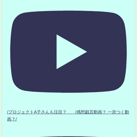
/プロジェクトA子さんも注目？ /感想戯言動画？.一息つく動
画？/