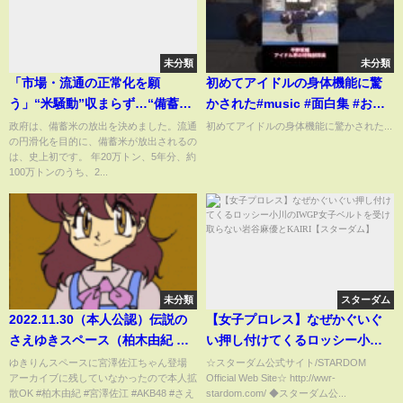
未分類
未分類
「市場・流通の正常化を願
初めてアイドルの身体機能に驚
う」“米騒動”収まらず…“備蓄
かされた#music #面白集 #お笑
米”21万t放出 影響は【報道ステ
い #面白い #综艺 #平野紫耀
政府は、備蓄米の放出を決めました。流通
初めてアイドルの身体機能に驚かされた...
の円滑化を目的に、備蓄米が放出されるの
ーション】(2025年2月14日)
は、史上初です。 年20万トン、5年分、約
100万トンのうち、2...
未分類
スターダム
2022.11.30（本人公認）伝説の
【女子プロレス】なぜかぐいぐ
さえゆきスペース（柏木由紀 宮
い押し付けてくるロッシー小川
澤佐江）
のIWGP女子ベルトを受け取らな
ゆきりんスペースに宮澤佐江ちゃん登場
☆スターダム公式サイト/STARDOM
アーカイブに残していなかったので本人拡
Official Web Site☆ http://wwr-
い岩谷麻優とKAIRI【スターダ
散OK #柏木由紀 #宮澤佐江 #AKB48 #さえ
stardom.com/ ◆スターダム公...
ム】