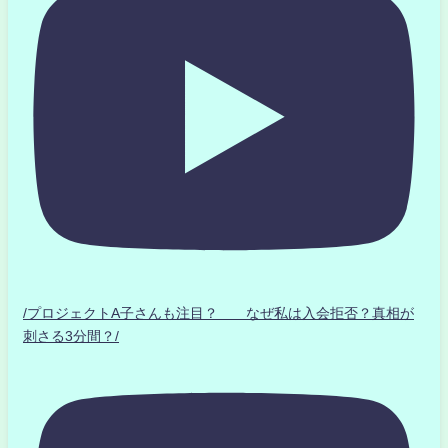
/プロジェクトA子さんも注目？ なぜ私は入会拒否？真相が
刺さる3分間？/