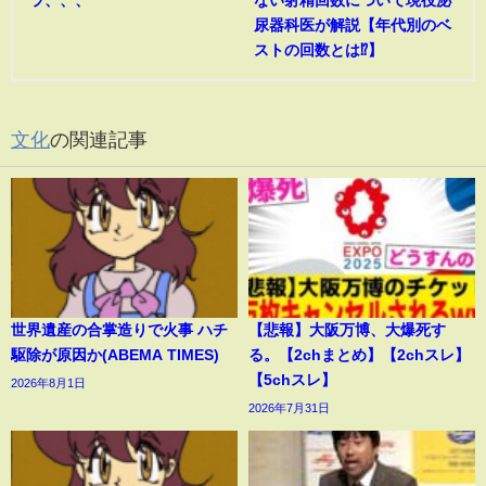
ラ、、、
ない射精回数について現役泌
尿器科医が解説【年代別のベ
ストの回数とは⁉︎】
文化
の関連記事
世界遺産の合掌造りで火事 ハチ
【悲報】大阪万博、大爆死す
駆除が原因か(ABEMA TIMES)
る。【2chまとめ】【2chスレ】
【5chスレ】
2026年8月1日
2026年7月31日