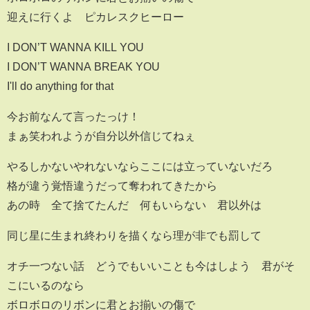
迎えに行くよ ピカレスクヒーロー
I DON’T WANNA KILL YOU
I DON’T WANNA BREAK YOU
I'll do anything for that
今お前なんて言ったっけ！
まぁ笑われようが自分以外信じてねぇ
やるしかないやれないならここには立っていないだろ
格が違う覚悟違うだって奪われてきたから
あの時 全て捨てたんだ 何もいらない 君以外は
同じ星に生まれ終わりを描くなら理が非でも罰して
オチ一つない話 どうでもいいことも今はしよう 君がそ
こにいるのなら
ボロボロのリボンに君とお揃いの傷で