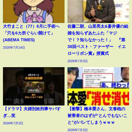
大竹まこと（77）8月に手術へ
佐藤二朗、山里亮太&蒼井優の結
「穴を6カ所ぐらい開けて」
婚を知らずあたふた「マジ
(ABEMA TIMES)
で！？知らなかった！」 『第
38回ベスト・ファーザー イエ
2026年7月14日
ローリボン賞』授賞式
2026年7月3日
【ドラマ】夫婦別姓刑事ヤバす
【衝撃】橋本愛さん、文春砲の
ぎ…笑
被害者のはずが“とんでもないこ
と”がバレてしまうｗｗｗ
2026年7月3日
2026年7月3日