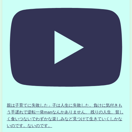
親は子育てに失敗した」子は人生に失敗した。負けに気付きも
う手遅れで逆転一発manなんかありません、 残りの人生、貧し
く食いつないでわずかな楽しみなど見つけて生きていくしかな
いのです。ないのです。