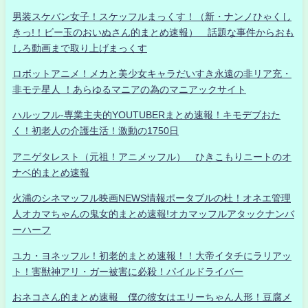
男装スケバン女子！スケッフルまっくす！（新・ナンノひゃくし
きっ!！ビー玉のおいぬさん的まとめ速報） 話題な事件からおも
しろ動画まで取り上げまっくす
ロボットアニメ！メカと美少女キャラだいすき永遠の非リア充・
非モテ星人 ！あらゆるマニアの為のマニアックサイト
ハルッフル-専業主夫的YOUTUBERまとめ速報！キモデブおた
く！初老人の介護生活！激動の1750日
アニゲタレスト（元祖！アニメッフル） ひきこもりニートのオ
ナベ的まとめ速報
火浦のシネマッフル映画NEWS情報ポータブルの杜！オネエ管理
人オカマちゃんの鬼女的まとめ速報!オカマッフルアタックナンバ
ーハーフ
ユカ・ヨネッフル！初老的まとめ速報！！大帝イタチにラリアッ
ト！害獣神アリ・ガー被害に必殺！パイルドライバー
おネコさん的まとめ速報 僕の彼女はエリーちゃん人形！豆腐メ