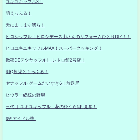
ユキユキッフル3！
萌えっふる！
天にまします我ら！
ヒロシッフル！ヒロシデース山さんのリフォームひとりDIY！！
ヒロユキユキッフルMAX！スーパークッキング！
徹夜DEテツヤッフル!！レトロ館2号店！
剛Q超児ともっふる！
ヤナッフル ゲームだいすき6！放送局
ヒウラー総統の野望
三代目 ユキユキッフル 花のひうら組! 見参！
魁!!アイドル塾!