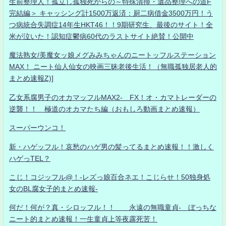
生前整理人！孤立し孤独死からの～特殊清掃・遺品整理への道F
完結編＞ キャッシング計1500万返済：厨二病借金3500万円！う
つ病統合失調症14年生HKT46！！9期研究生、最後のサイト！全
米が泣いた！認知症鬱病60代のラストサイト絶賛！公開中
魔法熟女/美魔女ッ娘メグみみちゃんのニートッフルステーション
MAX！ ニート仙人仙女の映画三昧老後生活！（無職孤独居老人的
まとめ速報Z)]
乙女系腐男子のオカマッフルMAX2- FX！オ・カマトレーダーの
逆襲！！ 極道のオカマたち編（おもしろ動画まとめ速報）
スーパーウンコ！
新・ハゲッフル！哀愁のハゲ男の髪ってるまとめ速報！！激しく
ハゲっTEL？
こじ！コジッフル@！-レズっ娘百合ネエ！こじらせ！50独身処
女のBL腐女子的まとめ速報-
何だ！何が？真・シロッフル！！ 永遠の無職童貞- ぼっちな
ニート的まとめ速報！一生童貞上等夜露死苦！