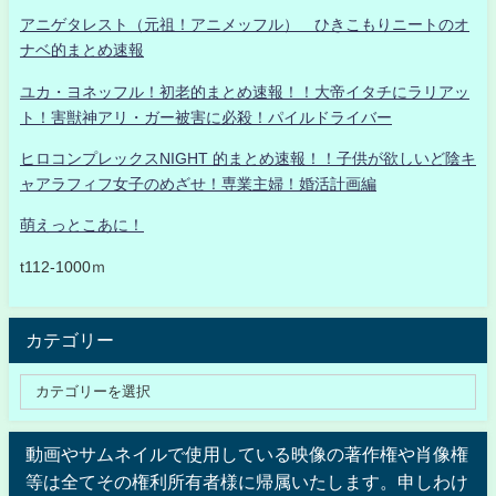
アニゲタレスト（元祖！アニメッフル） ひきこもりニートのオ
ナベ的まとめ速報
ユカ・ヨネッフル！初老的まとめ速報！！大帝イタチにラリアッ
ト！害獣神アリ・ガー被害に必殺！パイルドライバー
ヒロコンプレックスNIGHT 的まとめ速報！！子供が欲しいど陰キ
ャアラフィフ女子のめざせ！専業主婦！婚活計画編
萌えっとこあに！
t112-1000ｍ
カテゴリー
動画やサムネイルで使用している映像の著作権や肖像権
等は全てその権利所有者様に帰属いたします。申しわけ