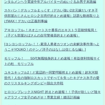
ンタルメンヘラ電波中年アルバイターのぬいぐるみ男子末路編
スケバン！デカッフルまっくす（デカい強い2次元嫁だいすき子
供部屋おじさんヒロシ之古惑仔的まとめ速報）話題な動画取り上
げMAX！デカいは正義刑事編
アキヨッフル-！ネオニートスケ番長のエキストラ芸能情報局！
（子ども部屋おばさんの自宅警備員的まとめ速報）
[ヨシヨシロッフル-！！-素浪人勇者カツオンの未解決事件簿へよ
うこそYOUKO！のナンノ洋子のはなしは信じるな編）]
モリッフル！ 50代無職独身的まとめ速報！有益便利情報サイ
トの杜 モリッフル
ユキユキッフル2！ど底辺的一同驚愕騒然まとめ速報！超氷河期
世代！人生の強制ロスカットですべてを失ったキグナス氷子の愛
のクリスタルキングボンビー脱出大作戦
ヒロコンプレックスNIGHT 的まとめ速報！！子供が欲しいど陰キ
ャアラフィフ女子のめざせ！専業主婦！婚活計画編