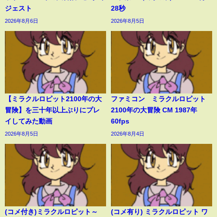
ジェスト
28秒
2026年8月6日
2026年8月5日
【ミラクルロピット2100年の大
ファミコン ミラクルロピット
冒険】を三十年以上ぶりにプレ
2100年の大冒険 CM 1987年
イしてみた動画
60fps
2026年8月5日
2026年8月4日
(コメ付き)ミラクルロピット～
(コメ有り) ミラクルロピット ワ