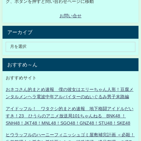
ク、ボタンを押すと問い合わせページに移動
お問い合せ
アーカイブ
おすすめ～ん
おすすめサイト
おネコさん的まとめ速報 僕の彼女はエリーちゃん人形！豆腐メ
ンタルメンヘラ電波中年アルバイターのぬいぐるみ男子末路編
アイドッフル！ ワタクシ的まとめ速報 地下格闘アイドルだい
すき！23 ひうらのアニメ放送局101ちゃんねる BNK48 ！
SNH48！JKT48！MNL48！SGO48！GNZ48！STU48！SKE48
ヒウラッフルのハーニーフィニッシュゴミ屋敷補完計画 ＜必殺！