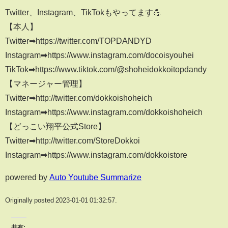
Twitter、Instagram、TikTokもやってます💪
【本人】
Twitter➡︎https://twitter.com/TOPDANDYD
Instagram➡︎https://www.instagram.com/docoisyouhei
TikTok➡︎https://www.tiktok.com/@shoheidokkoitopdandy
【マネージャー管理】
Twitter➡︎http://twitter.com/dokkoishoheich
Instagram➡︎https://www.instagram.com/dokkoishoheich
【どっこい翔平公式Store】
Twitter➡︎http://twitter.com/StoreDokkoi
Instagram➡︎https://www.instagram.com/dokkoistore
powered by
Auto Youtube Summarize
Originally posted 2023-01-01 01:32:57.
共有: