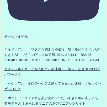
チャンネル登録
アイドッフル！ ワタクシ的まとめ速報 地下格闘アイドルだい
すき！23 ひうらのアニメ放送局101ちゃんねる BNK48 ！
SNH48！JKT48！MNL48！SGO48！GNZ48！STU48！SKE48
タダッフル！ネトゲ廃人的まとめ速報！！ネット乞食DE2000万
パワーズ！
・ハゲッフル！哀愁のハゲ男の髪ってるまとめ速報！！激しくハ
ゲっTEL？
ロボットアニメ！メカと美少女キャラだいすき永遠の非リア充・
非モテ星人 ！あらゆるマニアの為のマニアックサイト