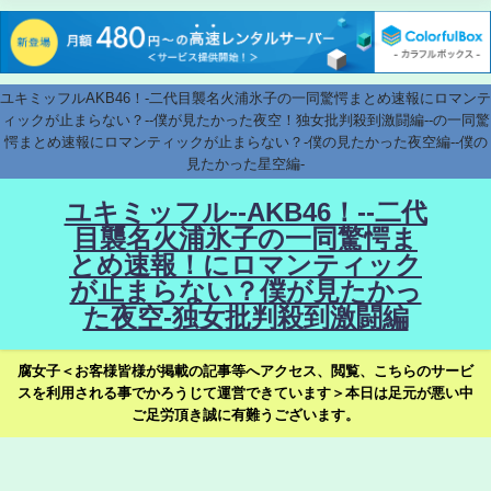
ユキミッフルAKB46！-二代目襲名火浦氷子の一同驚愕まとめ速報にロマンテ
ィックが止まらない？--僕が見たかった夜空！独女批判殺到激闘編--の一同驚
愕まとめ速報にロマンティックが止まらない？-僕の見たかった夜空編--僕の
見たかった星空編-
ユキミッフル--AKB46！--二代
目襲名火浦氷子の一同驚愕ま
とめ速報！にロマンティック
が止まらない？僕が見たかっ
た夜空-独女批判殺到激闘編
腐女子＜お客様皆様が掲載の記事等へアクセス、閲覧、こちらのサービ
スを利用される事でかろうじて運営できています＞本日は足元が悪い中
ご足労頂き誠に有難うございます。