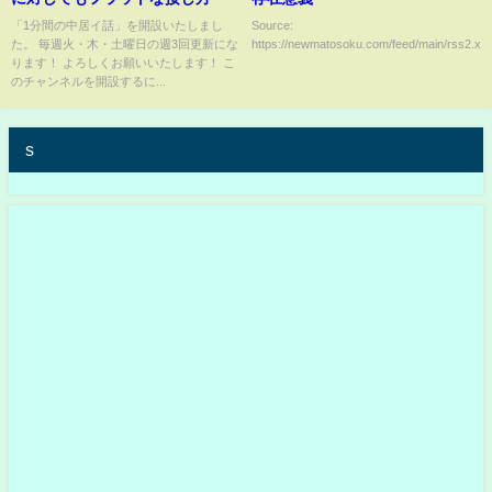
「1分間の中居イ話」を開設いたしまし
Source:
た。 毎週火・木・土曜日の週3回更新にな
https://newmatosoku.com/feed/main/rss2.xml.
ります！ よろしくお願いいたします！ こ
のチャンネルを開設するに...
s