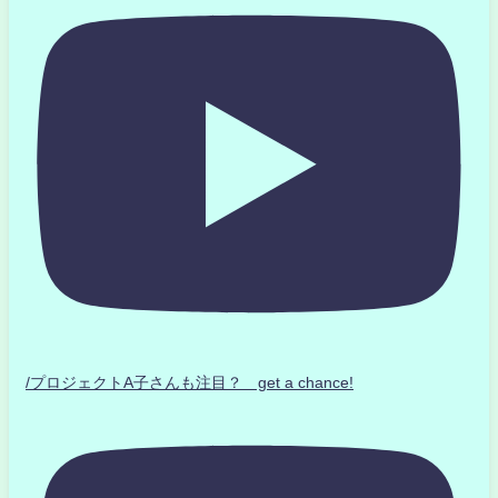
/プロジェクトA子さんも注目？ get a chance!