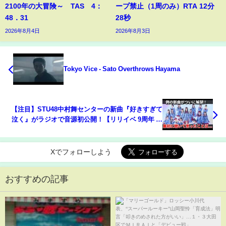
2100年の大冒険～ TAS 4：
ープ禁止（1周のみ）RTA 12分
48．31
28秒
2026年8月4日
2026年8月3日
Tokyo Vice - Sato Overthrows Hayama
【注目】STU48中村舞センターの新曲『好きすぎて
泣く』がラジオで音源初公開！【リリイベ 9周年 石
田千穂 卒業】
Xでフォローしよう
おすすめの記事