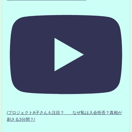
/プロジェクトA子さんも注目？ なぜ私は入会拒否？真相が
刺さる3分間？/