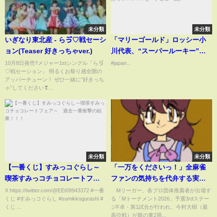
未分類
未分類
いぎなり東北産 - らゔ♡戦セーシ
「マリーゴールド」ロッシー小
ョン(Teaser 好きっちゃver.)
川代表、“スーパールーキー”山
岡聖怜「育成法」明言「叩きの
10月8日発売?メジャー1stシングル「らゔ
#japan...
♡戦セーション」 明るくお祭り感全開の
めされた方がいい」…１・３大
アッパーチューン！ ぜひ一緒に”好きっち
田区でＭＩＲＡＩと「デビュー
ゃ”してください❣...
戦」
未分類
未分類
【一番くじ】すみっコぐらし～
「一万をくださいっ！」全麻雀
喫茶すみっコチョコレートフェ
ファンの気持ちを代弁する実況
ア～ 過去一番衝撃の結
者の一言 123の三色同順が配牌
X https://twitter.com/@EEt09943372 #一番
Mリーガー、各プロ団体推薦者が出場す
くじ #すみっコぐらし #sumikkogurashi #
る「Mトーナメント2026」予選3rdステー
果！！！
から目の前に…/麻雀・Mトーナ
くじ ...
ジF卓・第1試合が行われ、今村大樹（最
メント(ABEMA TIMES)
高位戦）が親の東2局...