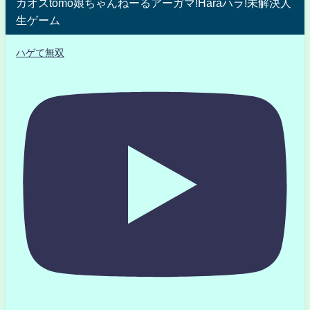
カオスtomo娘ちゃんねーるアーガマ!Haraハラ!未解決人
生ゲーム
ハゲて無双