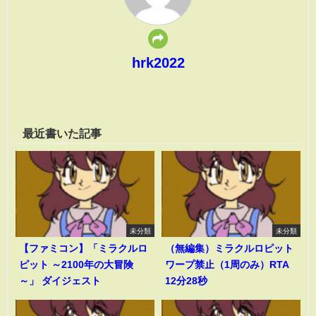
hrk2022
最近書いた記事
未分類
未分類
【ファミコン】「ミラクルロ
（無編集）ミラクルロピット
ピット ～2100年の大冒険
ワープ禁止（1周のみ）RTA
～」 ダイジェスト
12分28秒