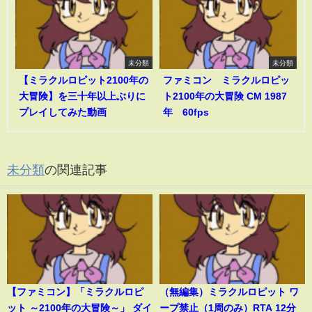
未分類
未分類
【ミラクルロピット2100年の
ファミコン ミラクルロピッ
大冒険】を三十年以上ぶりに
ト2100年の大冒険 CM 1987
プレイしてみた動画
年 60fps
未分類
の関連記事
【ファミコン】「ミラクルロピ
（無編集）ミラクルロピット ワ
ット ～2100年の大冒険～」 ダイ
ープ禁止（1周のみ）RTA 12分