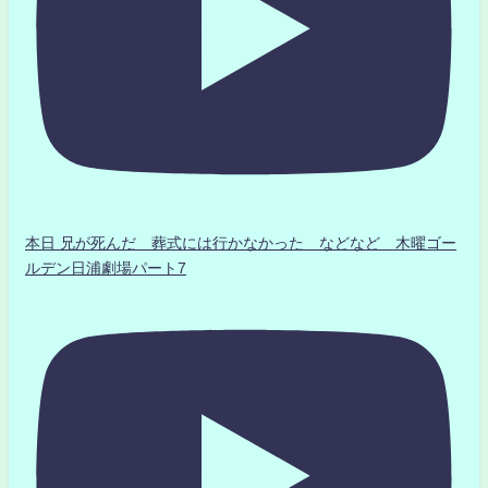
本日 兄が死んだ 葬式には行かなかった などなど 木曜ゴー
ルデン日浦劇場パート7