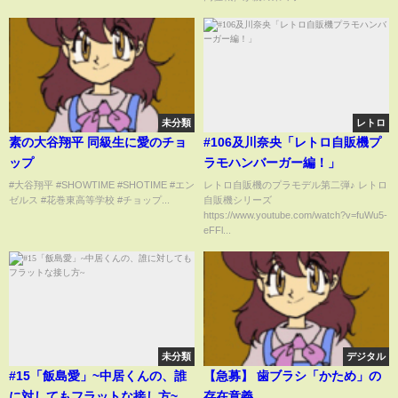
未分類
レトロ
素の大谷翔平 同級生に愛のチョ
#106及川奈央「レトロ自販機プ
ップ
ラモハンバーガー編！」
#大谷翔平 #SHOWTIME #SHOTIME #エン
レトロ自販機のプラモデル第二弾♪ レトロ
ゼルス #花巻東高等学校 #チョップ...
自販機シリーズ
https://www.youtube.com/watch?v=fuWu5-
eFFl...
未分類
デジタル
#15「飯島愛」~中居くんの、誰
【急募】 歯ブラシ「かため」の
に対してもフラットな接し方~
存在意義