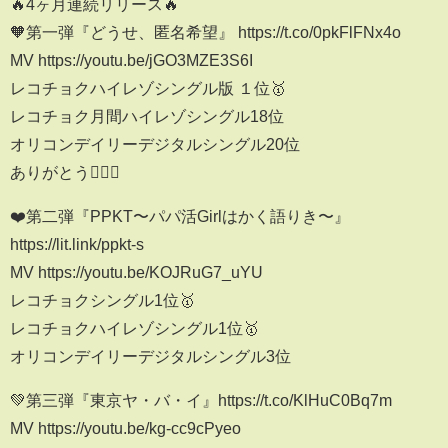
🔥4ヶ月連続リリース🔥
🧡第一弾『どうせ、匿名希望』 https://t.co/0pkFlFNx4o
MV https://youtu.be/jGO3MZE3S6I
レコチョクハイレゾシングル版 １位🥇
レコチョク月間ハイレゾシングル18位
オリコンデイリーデジタルシングル20位
ありがとう🙇‍♀️✨
❤️第二弾『PPKT〜パパ活Girlはかく語りき〜』
https://lit.link/ppkt-s
MV https://youtu.be/KOJRuG7_uYU
レコチョクシングル1位🥇
レコチョクハイレゾシングル1位🥇
オリコンデイリーデジタルシングル3位
💚第三弾『東京ヤ・バ・イ』https://t.co/KlHuC0Bq7m
MV https://youtu.be/kg-cc9cPyeo