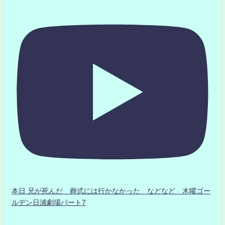
本日 兄が死んだ 葬式には行かなかった などなど 木曜ゴー
ルデン日浦劇場パート7