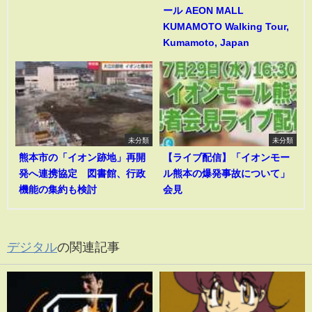
ール AEON MALL
KUMAMOTO Walking Tour,
Kumamoto, Japan
未分類
未分類
熊本市の「イオン跡地」再開
【ライブ配信】「イオンモー
発へ連携協定 図書館、行政
ル熊本の爆発事故について」
機能の集約も検討
会見
デジタル
の関連記事