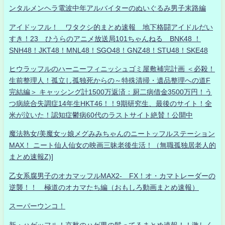
ンタルメンヘラ電波中年アルバイターのぬいぐるみ男子末路編
アイドッフル！ ワタクシ的まとめ速報 地下格闘アイドルだい
すき！23 ひうらのアニメ放送局101ちゃんねる BNK48 ！
SNH48！JKT48！MNL48！SGO48！GNZ48！STU48！SKE48
ヒウラッフルのハーニーフィニッシュゴミ屋敷補完計画 ＜必殺！
生前整理人！孤立し孤独死からの～特殊清掃・遺品整理への道F
完結編＞ キャッシング計1500万返済：厨二病借金3500万円！う
つ病統合失調症14年生HKT46！！9期研究生、最後のサイト！全
米が泣いた！認知症鬱病60代のラストサイト絶賛！公開中
魔法熟女/美魔女ッ娘メグみみちゃんのニートッフルステーション
MAX！ ニート仙人仙女の映画三昧老後生活！（無職孤独居老人的
まとめ速報Z)]
乙女系腐男子のオカマッフルMAX2- FX！オ・カマトレーダーの
逆襲！！ 極道のオカマたち編（おもしろ動画まとめ速報）
スーパーウンコ！
新・ハゲッフル！哀愁のハゲ男の髪ってるまとめ速報！！激しく