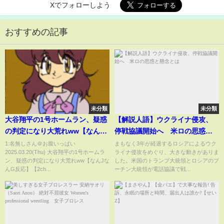
Xでフォローしよう
おすすめの記事
未分類
未分類
大谷翔平の1号ホームラン、疑惑
【解説人語】ウクライナ侵攻、
の判定になり大荒れww【なんJ
停戦協議開始へ 米ロの思惑と
なんG反応】【2ch5ch】
懸念とは
1:名無しさん＠お腹いっぱい
まもなく3年が経過するロシアによるウク
2025.03.20(Thu) 大谷翔平の1号ホームラ
ライナ侵攻をめぐり、大きな動きがありま
ン、疑惑の判定になり大荒れww【なんJな
した。米国のトランプ大統領とロシアのプ
んG反応】【2ch...
ーチン大統領が電話協議で戦...