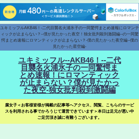
ユキミッフルAKB46！-二代目襲名火浦氷子の一同驚愕まとめ速報にロマンテ
ィックが止まらない？--僕が見たかった夜空！独女批判殺到激闘編--の一同驚
愕まとめ速報にロマンティックが止まらない？-僕の見たかった夜空編--僕の
見たかった星空編-
ユキミッフル--AKB46！--二代
目襲名火浦氷子の一同驚愕ま
とめ速報！にロマンティック
が止まらない？僕が見たかっ
た夜空-独女批判殺到激闘編
腐女子＜お客様皆様が掲載の記事等へアクセス、閲覧、こちらのサービ
スを利用される事でかろうじて運営できています＞本日は足元が悪い中
ご足労頂き誠に有難うございます。