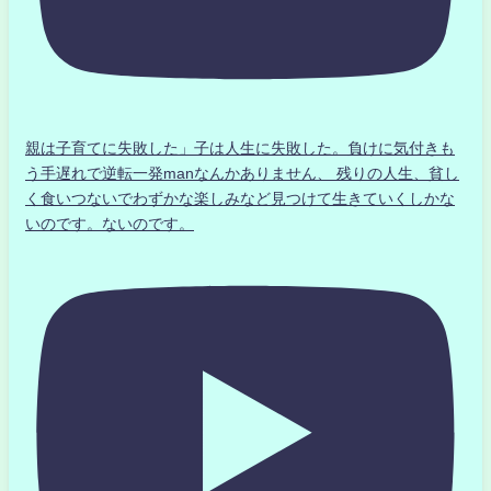
親は子育てに失敗した」子は人生に失敗した。負けに気付きも
う手遅れで逆転一発manなんかありません、 残りの人生、貧し
く食いつないでわずかな楽しみなど見つけて生きていくしかな
いのです。ないのです。