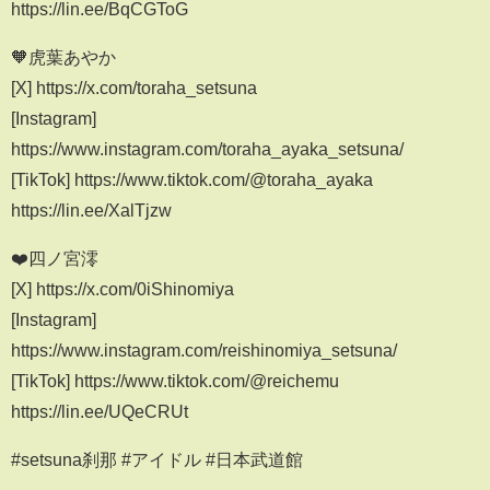
https://lin.ee/BqCGToG
🧡虎葉あやか
[X] https://x.com/toraha_setsuna
[Instagram]
https://www.instagram.com/toraha_ayaka_setsuna/
[TikTok] https://www.tiktok.com/@toraha_ayaka
https://lin.ee/XalTjzw
❤️四ノ宮澪
[X] https://x.com/0iShinomiya
[Instagram]
https://www.instagram.com/reishinomiya_setsuna/
[TikTok] https://www.tiktok.com/@reichemu
https://lin.ee/UQeCRUt
#setsuna刹那 #アイドル #日本武道館