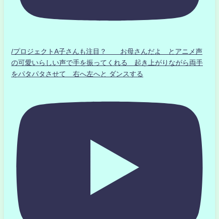
/プロジェクトA子さんも注目？ お母さんだよ とアニメ声
の可愛いらしい声で手を振ってくれる 起き上がりながら両手
をパタパタさせて 右へ左へと ダンスする