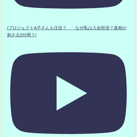
/プロジェクトA子さんも注目？ なぜ私は入会拒否？真相が
刺さる3分間？/