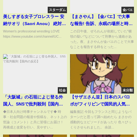
スターダム
金バエ
美しすぎる女子プロレスラー 安
【まさやん】【金バエ】で大事
納サオリ（Saori Anou） 絶対不
な報告! 告訴、永眠の場所と時
屈彼女 Women's professional
間、届出人は誰か?【せいZ】
Women's professional wrestling LOVE
この日午後、ぜろわんが依頼していた"横
https://www.youtube.com/channel/UC...
領の疑い"などについて刑事から連絡があ
wrestling 女子プロレス​​​​
った。夜、まさやんが金バエのことで大事
なことを報告する枠をとった...
社会
未分類
「大阪城」の石垣によじ登る外
【サザエさん並】日本のスパロ
国人、SNSで批判殺到【国内の
ボがフィリピンで国民的人気ア
反応】
ニメな理由（Why Filipinos
◆日本人向け時事チャンネルです◆ 時
編集後記 今回もフランスと同じようなパ
事・社会問題の報道や投稿を、ネット上の
ターンだと思って調べ始めたら まさかの
Like Voltes V？）
世論（コメント）と共に皆様にお届け！
感動的なエピソードがあったり 色々びっ
再構成と改変を行い、見やすい...
くりさせられました。 余談...