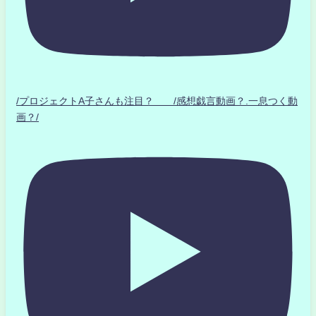
/プロジェクトA子さんも注目？ /感想戯言動画？.一息つく動
画？/