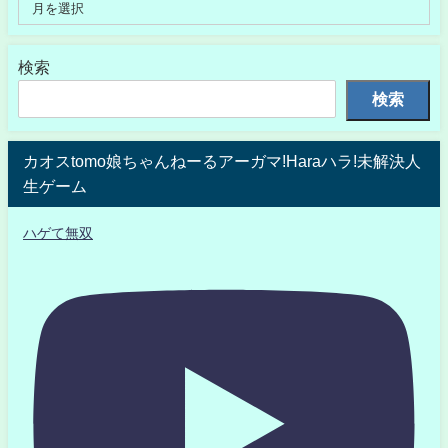
検索
検索
カオスtomo娘ちゃんねーるアーガマ!Haraハラ!未解決人
生ゲーム
ハゲて無双