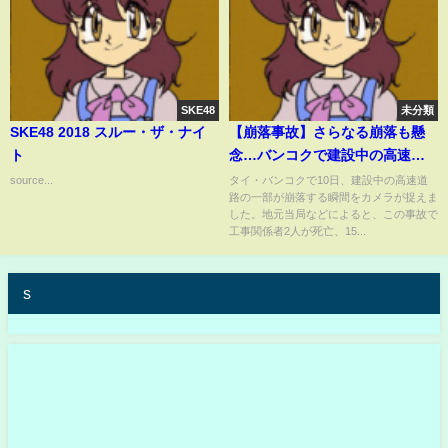
SKE48
未分類
SKE48 2018 スルー・ザ・ナイ
【崩落事故】さらなる崩落も懸
ト
念…バンコクで建設中の高速道
路 崩落の瞬間 原因は？
source...
タイ・バンコクで10日、建設中の高速道
路の一部が崩落する瞬間をカメラが捉えま
した。地元当局などによると、この事故で
工事関係者2人が死亡、15...
s