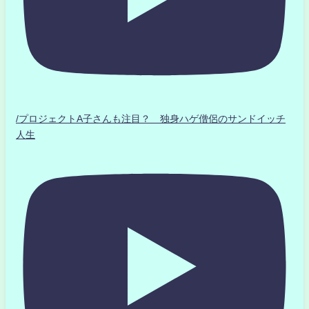
/プロジェクトA子さんも注目？ 独身ハゲ僧侶のサンドイッチ
人生