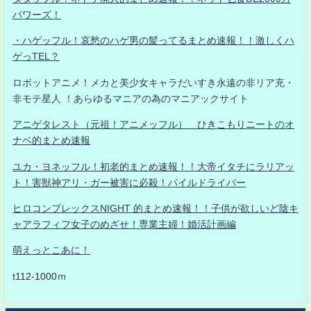
パワーズ！
・ハゲッフル！哀愁のハゲ男の髪ってるまとめ速報！！激しくハ
ゲっTEL？
ロボットアニメ！メカと美少女キャラだいすき永遠の非リア充・
非モテ星人 ！あらゆるマニアの為のマニアックサイト
アニゲタレスト（元祖！アニメッフル） ひきこもりニートのオ
ナベ的まとめ速報
ユカ・ヨネッフル！初老的まとめ速報！！大帝イタチにラリアッ
ト！害獣神アリ・ガー被害に必殺！パイルドライバー
ヒロコンプレックスNIGHT 的まとめ速報！！子供が欲しいど陰キ
ャアラフィフ女子のめざせ！専業主婦！婚活計画編
萌えっとこあに！
t112-1000ｍ