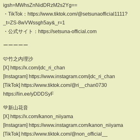
igsh=MWhsZnNidDRzM2s2Yg==
・TikTok：https://www.tiktok.com/@setsunaofficial1111?
_t=ZS-8wVWssgh5ay&_r=1
・公式サイト：https://setsuna-official.com
ーーーーー
🩷竹之内理沙
[X] https://x.com/jdc_ri_chan
[Instagram] https://www.instagram.com/jdc_ri_chan
[TikTok] https://www.tiktok.com/@ri__chan0730
https://lin.ee/yDDDSyF
💚新山花音
[X] https://x.com/kanon_niiyama
[Instagram] https://www.instagram.com/kanon_niiyama
[TikTok] https://www.tiktok.com/@non_official__