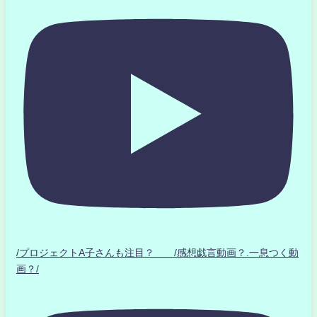
/プロジェクトA子さんも注目？ /感想戯言動画？.一息つく動
画？/