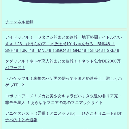
チャンネル登録
アイドッフル！ ワタクシ的まとめ速報 地下格闘アイドルだい
すき！23 ひうらのアニメ放送局101ちゃんねる BNK48 ！
SNH48！JKT48！MNL48！SGO48！GNZ48！STU48！SKE48
タダッフル！ネトゲ廃人的まとめ速報！！ネット乞食DE2000万
パワーズ！
・ハゲッフル！哀愁のハゲ男の髪ってるまとめ速報！！激しくハ
ゲっTEL？
ロボットアニメ！メカと美少女キャラだいすき永遠の非リア充・
非モテ星人 ！あらゆるマニアの為のマニアックサイト
アニゲタレスト（元祖！アニメッフル） ひきこもりニートのオ
ナベ的まとめ速報