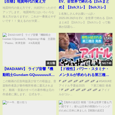
【生物】地質時代の覚え方
EV、全世界で終わる【2chまと
め】【2chスレ】【5chスレ】
地質時代の覚え方です。大好評だったので
アップします。 地質時代にはいろいろな
1:名無しさん＠お腹いっぱい
覚え方がありますが、これが一番覚えやす
2025.09.26(Fri) EV、全世界で終わる【2ch
いです！！ 覚えるのが大変...
まとめ】【2chスレ】【5chスレ】って動
画が話題ら...
未分類
NGT48
【MAD/AMV】 ライブ音響『機
【ド根性】パワー・スタミナ・
動戦士Gundam GQuuuuuuX』
メンタルが求められる第三種
Beginning×本編 主題歌
目！アイドルの見たことない顔
この動画の広告利益及び全ての収益は、音
◤◢◤◢◤◢◤◢◤◢◤◢◤◢ #SASUKE
楽制作者及び著作権所有者に還元されま
アイドル予選会2025 ? 第三種目 発表
「Plazma」米津玄師 ４K高画
が見れる…！？【SASUKEアイ
す。 動画・音楽のすべての著作権は元の
? ◤◢◤◢◤◢◤◢◤◢◤◢◤◢ アイド
質
ドル予選会2025 チケット販売
作成者に属します。 公式をサ...
ルがコレ...
中】