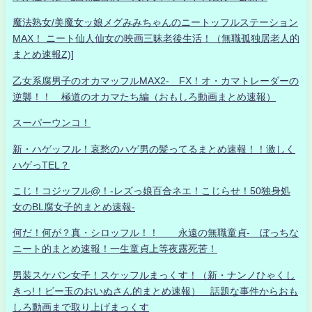
魔法熟女/美魔女ッ娘メグみみちゃんのニートッフルステーション
MAX！ ニート仙人仙女の映画三昧老後生活！（無職孤独居老人的
まとめ速報Z)]
乙女系腐男子のオカマッフルMAX2- FX！オ・カマトレーダーの
逆襲！！ 極道のオカマたち編（おもしろ動画まとめ速報）
スーパーウンコ！
新・ハゲッフル！哀愁のハゲ男の髪ってるまとめ速報！！激しく
ハゲっTEL？
こじ！コジッフル@！-レズっ娘百合ネエ！こじらせ！50独身処
女のBL腐女子的まとめ速報-
何だ！何が？真・シロッフル！！ 永遠の無職童貞- ぼっちな
ニート的まとめ速報！一生童貞上等夜露死苦！
男装スケバン女子！スケッフルまっくす！（新・ナンノひゃくし
きっ!！ビー玉のおいぬさん的まとめ速報） 話題な事件からおも
しろ動画まで取り上げまっくす