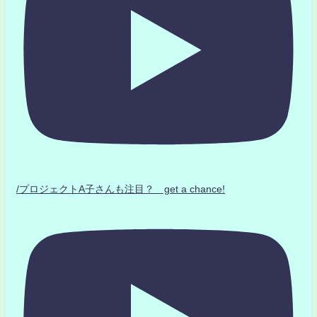
/プロジェクトA子さんも注目？ get a chance!