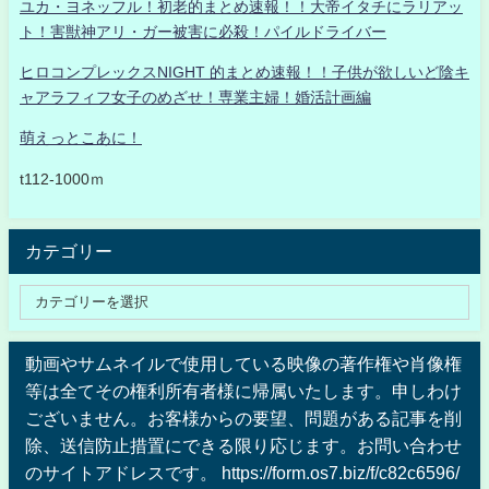
ユカ・ヨネッフル！初老的まとめ速報！！大帝イタチにラリアッ
ト！害獣神アリ・ガー被害に必殺！パイルドライバー
ヒロコンプレックスNIGHT 的まとめ速報！！子供が欲しいど陰キ
ャアラフィフ女子のめざせ！専業主婦！婚活計画編
萌えっとこあに！
t112-1000ｍ
カテゴリー
動画やサムネイルで使用している映像の著作権や肖像権
等は全てその権利所有者様に帰属いたします。申しわけ
ございません。お客様からの要望、問題がある記事を削
除、送信防止措置にできる限り応じます。お問い合わせ
のサイトアドレスです。 https://form.os7.biz/f/c82c6596/