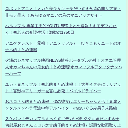
ロボットアニメ！メカと美少女キャラだいすき永遠の非リア充・
非モテ星人 ！あらゆるマニアの為のマニアックサイト
ハルッフル-専業主夫的YOUTUBERまとめ速報！キモデブおた
く！初老人の介護生活！激動の1750日
アニゲタレスト（元祖！アニメッフル） ひきこもりニートのオ
ナベ的まとめ速報
火浦のシネマッフル映画NEWS情報ポータブルの杜！オネエ管理
人オカマちゃんの鬼女的まとめ速報!オカマッフルアタックナンバ
ーハーフ
ユカ・ヨネッフル！初老的まとめ速報！！大帝イタチにラリアッ
ト！害獣神アリ・ガー被害に必殺！パイルドライバー
おネコさん的まとめ速報 僕の彼女はエリーちゃん人形！豆腐メ
ンタルメンヘラ電波中年アルバイターのぬいぐるみ男子末路編
スケバン！デカッフルまっくす（デカい強い2次元嫁だいすき子
供部屋おじさんヒロシ之古惑仔的まとめ速報）話題な動画取り上