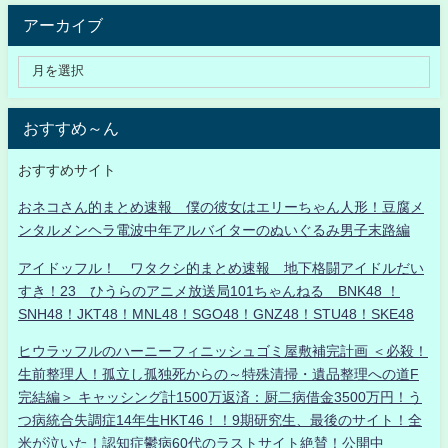
アーカイブ
おすすめ～ん
おすすめサイト
おネコさん的まとめ速報 僕の彼女はエリーちゃん人形！豆腐メ
ンタルメンヘラ電波中年アルバイターのぬいぐるみ男子末路編
アイドッフル！ ワタクシ的まとめ速報 地下格闘アイドルだい
すき！23 ひうらのアニメ放送局101ちゃんねる BNK48 ！
SNH48！JKT48！MNL48！SGO48！GNZ48！STU48！SKE48
ヒウラッフルのハーニーフィニッシュゴミ屋敷補完計画 ＜必殺！
生前整理人！孤立し孤独死からの～特殊清掃・遺品整理への道F
完結編＞ キャッシング計1500万返済：厨二病借金3500万円！う
つ病統合失調症14年生HKT46！！9期研究生、最後のサイト！全
米が泣いた！認知症鬱病60代のラストサイト絶賛！公開中