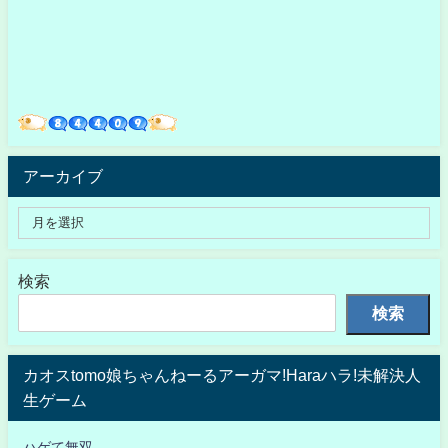
アーカイブ
検索
検索
カオスtomo娘ちゃんねーるアーガマ!Haraハラ!未解決人
生ゲーム
ハゲて無双