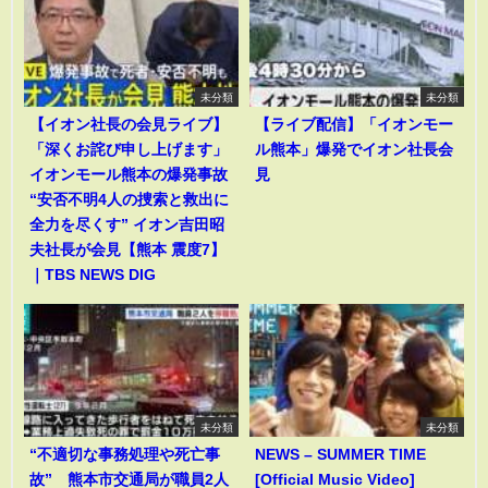
未分類
未分類
【イオン社長の会見ライブ】
【ライブ配信】「イオンモー
「深くお詫び申し上げます」
ル熊本」爆発でイオン社長会
イオンモール熊本の爆発事故
見
“安否不明4人の捜索と救出に
全力を尽くす” イオン吉田昭
夫社長が会見【熊本 震度7】
｜TBS NEWS DIG
未分類
未分類
“不適切な事務処理や死亡事
NEWS – SUMMER TIME
故” 熊本市交通局が職員2人
[Official Music Video]