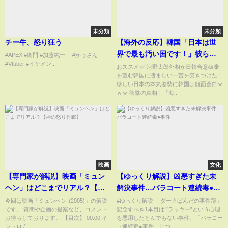
未分類
未分類
チー牛、怒り狂う
【海外の反応】韓国「日本は世
界で最も汚い国です！」彼らは
#APEX #衛門 #加藤純一 #かっさん
#Vtuber #イケメン...
日本の韓国のバッシングのため
おススメ ✅ 河野太郎外相が日韓合意破棄
を望む韓国に凄まじい一言を突きつけた！
に日本に来ました【韓国の反
珍しい日本の本気姿勢に韓国は顔面蒼白ｗ
応】
ｗｗ 衝撃の真相！『海...
映画
文化
【専門家が解説】映画「ミュン
【ゆっくり解説】凶悪すぎた未
ヘン」はどこまでリアル？【神
解決事件…パラコート連続毒●事
の怒り作戦】
件
今回は映画「ミュンヘン-(2005)」の解説
#ゆっくり解説 「ダークぱんだの事件簿」
です。 質問や企画の提案など、コメント
記念すべき1本目は ”ラッキー”という心理
お待ちしております。 【目次】 00:00 イ
を悪用したとんでもない事件、「パラコー
ントロ / ...
ト連続毒●事件」につ...