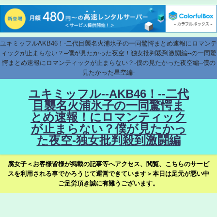
ユキミッフルAKB46！-二代目襲名火浦氷子の一同驚愕まとめ速報にロマンテ
ィックが止まらない？--僕が見たかった夜空！独女批判殺到激闘編--の一同驚
愕まとめ速報にロマンティックが止まらない？-僕の見たかった夜空編--僕の
見たかった星空編-
ユキミッフル--AKB46！--二代
目襲名火浦氷子の一同驚愕ま
とめ速報！にロマンティック
が止まらない？僕が見たかっ
た夜空-独女批判殺到激闘編
腐女子＜お客様皆様が掲載の記事等へアクセス、閲覧、こちらのサービ
スを利用される事でかろうじて運営できています＞本日は足元が悪い中
ご足労頂き誠に有難うございます。