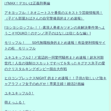
げMAX！デカいは正義刑事編
アキヨッフル-！ネオニートスケ番長のエキストラ芸能情報局！
（子ども部屋おばさんの自宅警備員的まとめ速報）
[ヨシヨシロッフル-！！-素浪人勇者カツオンの未解決事件簿へよ
うこそYOUKO！のナンノ洋子のはなしは信じるな編）]
モリッフル！ 50代無職独身的まとめ速報！有益便利情報サイ
トの杜 モリッフル
ユキユキッフル2！ど底辺的一同驚愕騒然まとめ速報！超氷河期
世代！人生の強制ロスカットですべてを失ったキグナス氷子の愛
のクリスタルキングボンビー脱出大作戦
ヒロコンプレックスNIGHT 的まとめ速報！！子供が欲しいど陰キ
ャアラフィフ女子のめざせ！専業主婦！婚活計画編
ユキユキッフル3！
萌えっふる！