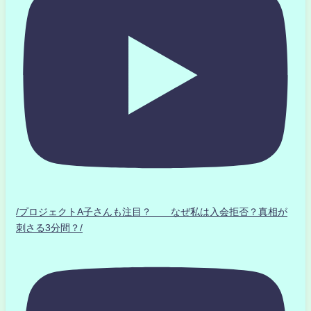
/プロジェクトA子さんも注目？ なぜ私は入会拒否？真相が
刺さる3分間？/