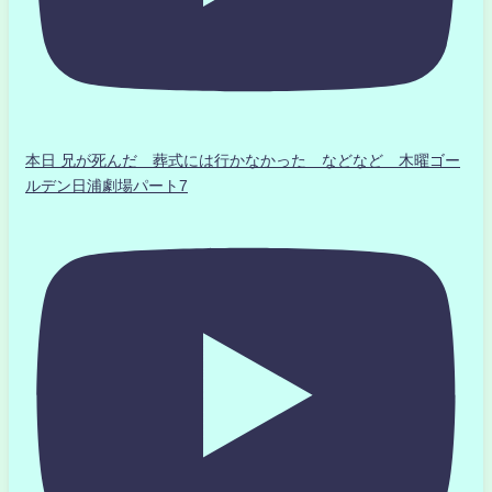
本日 兄が死んだ 葬式には行かなかった などなど 木曜ゴー
ルデン日浦劇場パート7