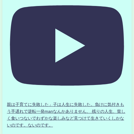
親は子育てに失敗した」子は人生に失敗した。負けに気付きも
う手遅れで逆転一発manなんかありません、 残りの人生、貧し
く食いつないでわずかな楽しみなど見つけて生きていくしかな
いのです。ないのです。