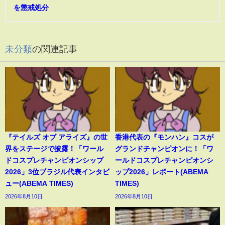
を懲戒処分
未分類
の関連記事
『テイルズ オブ アライズ』の世
香港代表の『モンハン』コスが
界をステージで披露！「ワール
グランドチャンピオンに！「ワ
ドコスプレチャンピオンシップ
ールドコスプレチャンピオンシ
2026」3位ブラジル代表インタビ
ップ2026」レポート(ABEMA
ュー(ABEMA TIMES)
TIMES)
2026年8月10日
2026年8月10日