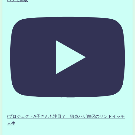
/プロジェクトA子さんも注目？ 独身ハゲ僧侶のサンドイッチ
人生