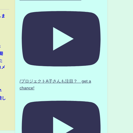
しま
さ
期
た
コメ
/プロジェクトA子さんも注目？ get a
chance!
子
差し