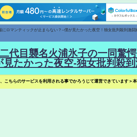
速報にロマンティックが止まらない？--僕が見たかった夜空！独女批判殺到激闘
！--二代目襲名火浦氷子の一同
見たかった夜空-独女批判殺到
、こちらのサービスを利用される事でかろうじて運営できています＞本