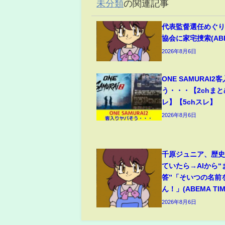
未分類
の関連記事
代表監督選任めぐり
協会に家宅捜索(ABEM
2026年8月6日
ONE SAMURAI
う・・・【2chまと
レ】【5chスレ】
2026年8月6日
千原ジュニア、歴
ていたら→AIから
答”「そいつの名前
ん！」(ABEMA TIM
2026年8月6日