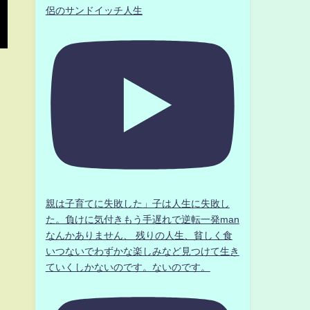
侶のサンドイッチ人生
親は子育てに失敗した」子は人生に失敗し
た。負けに気付きもう手遅れで逆転一発man
なんかありません、 残りの人生、貧しく食
いつないでわずかな楽しみなど見つけて生き
ていくしかないのです。ないのです。