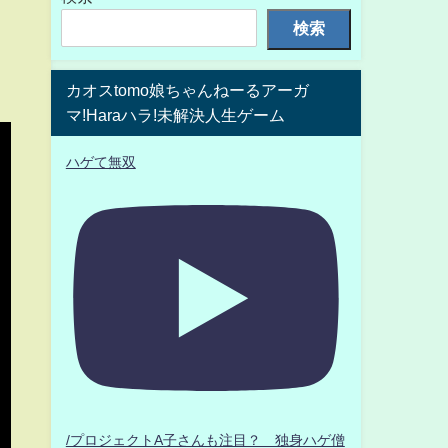
検索
カオスtomo娘ちゃんねーるアーガ
マ!Haraハラ!未解決人生ゲーム
ハゲて無双
/プロジェクトA子さんも注目？ 独身ハゲ僧