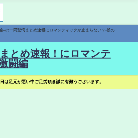
編--の一同驚愕まとめ速報にロマンティックが止まらない？-僕の
驚愕まとめ速報！にロマンテ
激闘編
日は足元が悪い中ご足労頂き誠に有難うございます。