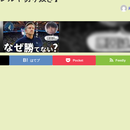
j
はてブ
Pocket
Feedly