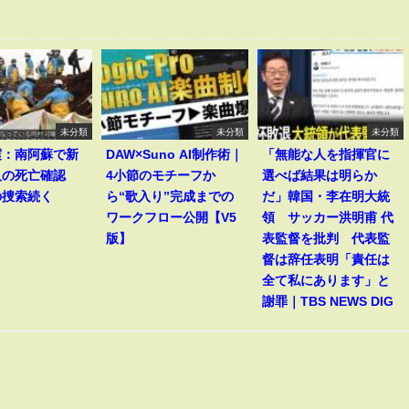
未分類
未分類
未分類
震：南阿蘇で新
DAW×Suno AI制作術｜
「無能な人を指揮官に
人の死亡確認
4小節のモチーフか
選べば結果は明らか
の捜索続く
ら“歌入り”完成までの
だ」韓国・李在明大統
ワークフロー公開【V5
領 サッカー洪明甫 代
版】
表監督を批判 代表監
督は辞任表明「責任は
全て私にあります」と
謝罪｜TBS NEWS DIG