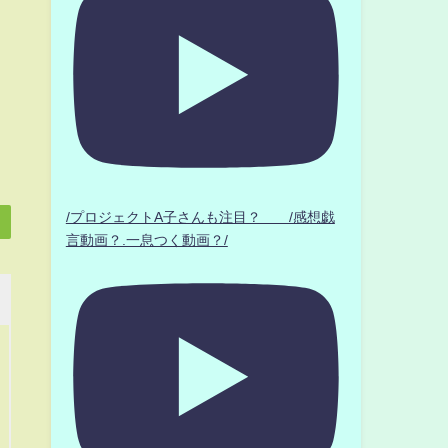
/プロジェクトA子さんも注目？ /感想戯
言動画？.一息つく動画？/