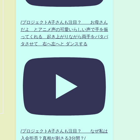
/プロジェクトA子さんも注目？ お母さん
だよ とアニメ声の可愛いらしい声で手を振
ってくれる 起き上がりながら両手をパタパ
タさせて 右へ左へと ダンスする
/プロジェクトA子さんも注目？ なぜ私は
入会拒否？真相が刺さる3分間？/