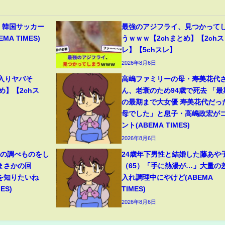
 韓国サッカー
最強のアジフライ、見つかって
A TIMES)
うｗｗｗ【2chまとめ】【2chス
レ】【5chスレ】
2026年8月6日
2客入りヤバそ
高嶋ファミリーの母・寿美花代
め】【2chス
ん、老衰のため94歳で死去 「最
の最期まで大女優 寿美花代だっ
母でした」と息子・高嶋政宏が
ント(ABEMA TIMES)
2026年8月6日
史の調べものをし
24歳年下男性と結婚した藤あや
“まさかの回
（65）「手に熱湯が…」大量の
を知りたいね
入れ調理中にやけど(ABEMA
ES)
TIMES)
2026年8月6日