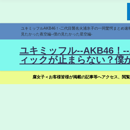
ユキミッフルAKB46！-二代目襲名火浦氷子の一同驚愕まとめ
見たかった夜空編--僕の見たかった星空編-
ユキミッフル--AKB46
ィックが止まらない？僕が
腐女子＜お客様皆様が掲載の記事等へアクセス、閲覧