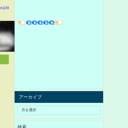
in115t
アーカイブ
検索