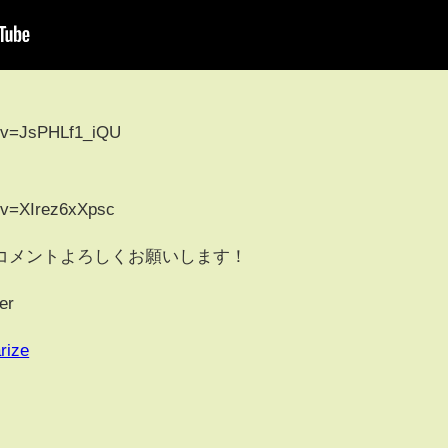
h?v=JsPHLf1_iQU
?v=XIrez6xXpsc
コメントよろしくお願いします！
er
rize