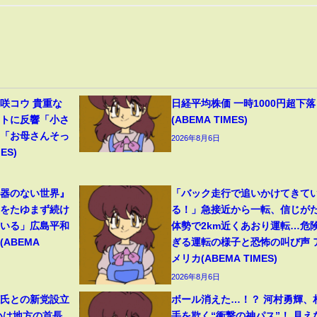
咲コウ 貴重な
日経平均株価 一時1000円超下落
ットに反響「小さ
(ABEMA TIMES)
」「お母さんそっ
2026年8月6日
ES)
兵器のない世界』
「バック走行で追いかけてきて
力をたゆまず続け
る！」急接近から一転、信じが
ている」広島平和
体勢で2km近くあおり運転…危
ABEMA
ぎる運転の様子と恐怖の叫び声 
メリカ(ABEMA TIMES)
2026年8月6日
穂氏との新党設立
ボール消えた…！？ 河村勇輝、
いは地方の首長
手を欺く“衝撃の神パス”！ 見え