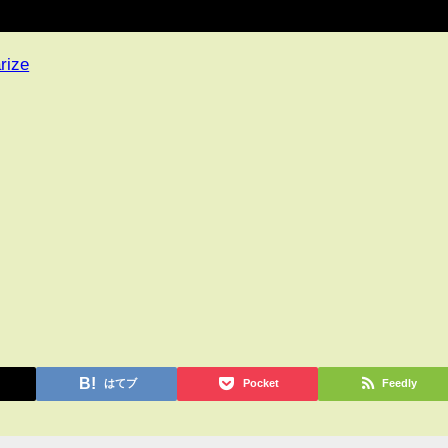
rize
はてブ
Pocket
Feedly