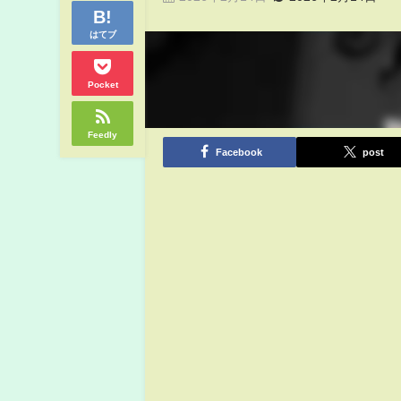
はてブ
Pocket
Feedly
Facebook
post