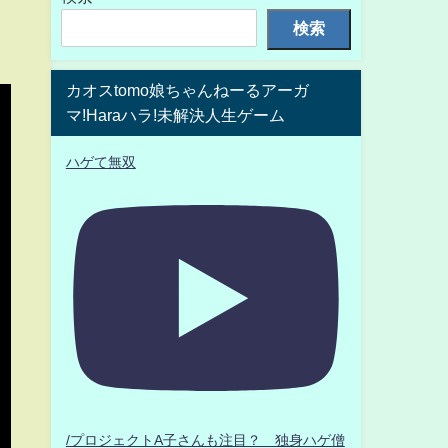
検索
カオスtomo娘ちゃんねーるアーガ
マ!Haraハラ!未解決人生ゲーム
ハゲて無双
/プロジェクトA子さんも注目？ 独身ハゲ僧