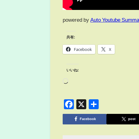
powered by
Auto Youtube Summa
共有:
Facebook
X
いいね:
Facebook
X
共
有
Facebook
post