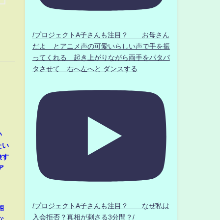
/プロジェクトA子さんも注目？ お母さん
だよ とアニメ声の可愛いらしい声で手を振
ってくれる 起き上がりながら両手をパタパ
タさせて 右へ左へと ダンスする
い
たい
険す
ア
/プロジェクトA子さんも注目？ なぜ私は
相
入会拒否？真相が刺さる3分間？/
な