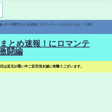
編--の一同驚愕まとめ速報にロマンティックが止まらない？-僕の
驚愕まとめ速報！にロマンテ
激闘編
日は足元が悪い中ご足労頂き誠に有難うございます。