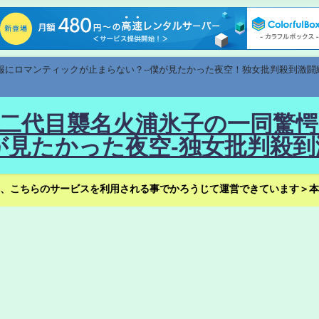
速報にロマンティックが止まらない？--僕が見たかった夜空！独女批判殺到激闘
！--二代目襲名火浦氷子の一同
見たかった夜空-独女批判殺到
、こちらのサービスを利用される事でかろうじて運営できています＞本