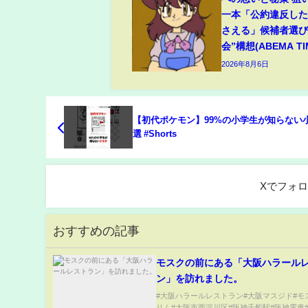
一本「公約違反し
さえる」候補者選び
会”構想(ABEMA TI
2026年8月6日
【初代ポケモン】99%の小学生が知らない
選 #Shorts
Xでフォ
おすすめの記事
モスクの前にある「大阪ハラール
ン」を訪れました。
#大阪ハラールレストラン#大阪マスジド#モ
リム#大阪市西淀川区#阪神千船駅#阪神電車