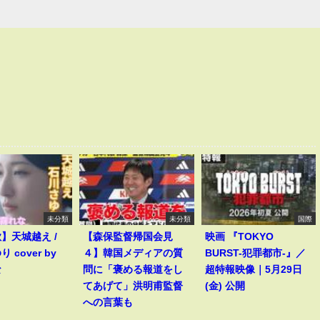
未分類
未分類
国際
歌】天城越え /
【森保監督帰国会見
映画 『TOKYO
 cover by
４】韓国メディアの質
BURST-犯罪都市-』／
な
問に「褒める報道をし
超特報映像｜5月29日
てあげて」洪明甫監督
(金) 公開
への言葉も