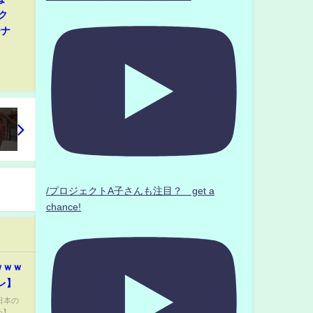
ク
ーナ
/プロジェクトA子さんも注目？ get a
chance!
ｗｗｗ
レ】
 日本の
め】