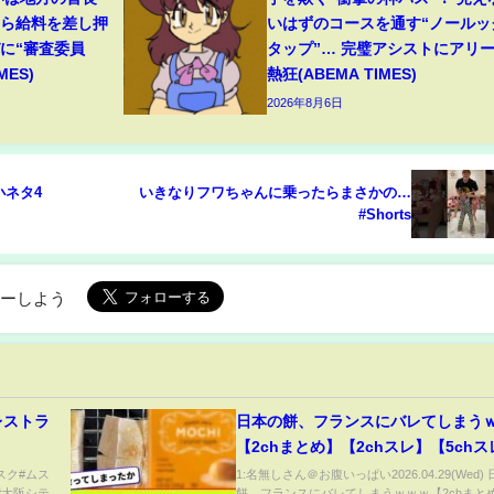
たら給料を差し押
いはずのコースを通す“ノールッ
に“審査委員
タップ”… 完璧アシストにアリ
MES)
熱狂(ABEMA TIMES)
2026年8月6日
小ネタ4
いきなりフワちゃんに乗ったらまさかの…
#Shorts
ローしよう
レストラ
日本の餅、フランスにバレてしまう
【2chまとめ】【2chスレ】【5chス
スク#ムス
1:名無しさん＠お腹いっぱい2026.04.29(Wed)
#大阪シテ
餅、フランスにバレてしまうｗｗｗ【2chまと