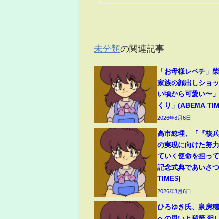
未分類
の関連記事
「お母様レベチ」柴
家族の顔出しショ
い頃から可愛い〜
くり」(ABEMA TIM
2026年8月6日
高市総理、「『核
の実現に向けた努
ていく使命を担っ
記念式典であいさつ(
TIMES)
2026年8月6日
ひろゆき氏、泉房
への思いと秘策 狙