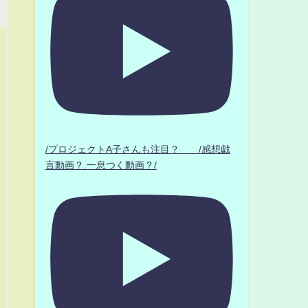
/プロジェクトA子さんも注目？ /感想戯
言動画？.一息つく動画？/