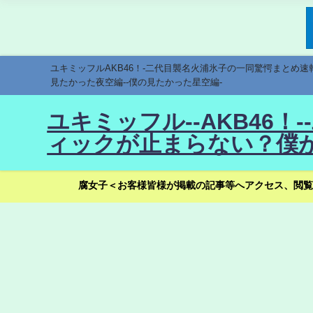
ユキミッフルAKB46！-二代目襲名火浦氷子の一同驚愕まとめ
見たかった夜空編--僕の見たかった星空編-
ユキミッフル--AKB46
ィックが止まらない？僕が
腐女子＜お客様皆様が掲載の記事等へアクセス、閲覧