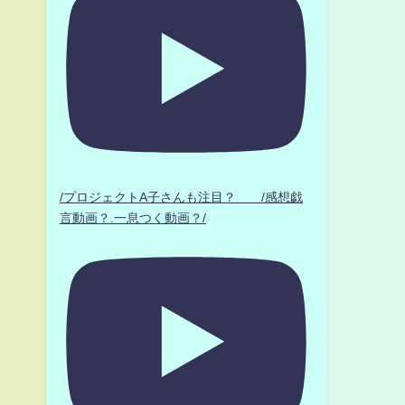
/プロジェクトA子さんも注目？ /感想戯
言動画？.一息つく動画？/