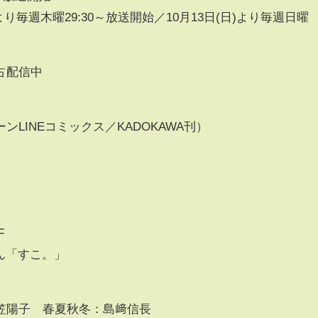
より毎週木曜29:30～放送開始／10月13日(日)より毎週日曜
占配信中
LINEコミックス／KADOKAWA刊）
F
ん「すこ。」
笠陽⼦ 春夏秋冬：島﨑信⻑