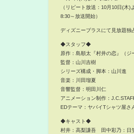
（リピート放送：10月10日(木)
8:30～放送開始）
ディズニープラスにて⾒放題独
◆スタッフ◆
原作：島順太『村井の恋』（ジーン
監督：⼭川吉樹
シリーズ構成・脚本：⼭川進
⾳楽：川⽥瑠夏
⾳響監督：明⽥川仁
アニメーション制作：J.C.STAF
EDテーマ：ヤバイTシャツ屋さ
◆キャスト◆
村井：⾼梨謙吾 ⽥中彩乃：⽇