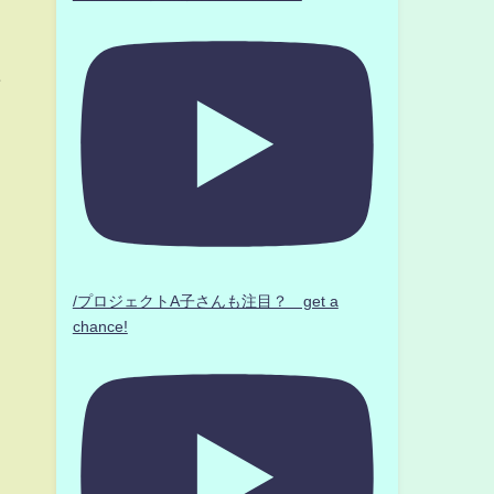
翌
/プロジェクトA子さんも注目？ get a
chance!