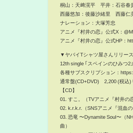
桐⼭：天﨑滉平 平井：⽯⾕
西藤悠加：後藤沙緒里 西藤仁
ナレーション：⼤塚芳忠
アニメ『村井の恋』公式X：@MURA
アニメ『村井の恋』公式HP：https://m
▼ヤバイTシャツ屋さんリリー
12th single ｢スペインのひみつ
各種サブスクリプション：https://Yaba
通常盤(CD+DVD) 2,200 (税
【CD】
01. すこ。（TVアニメ『村井
02. k.r.k.r.（SNSアニ
03. 恐竜 〜Dynamite S
曲）