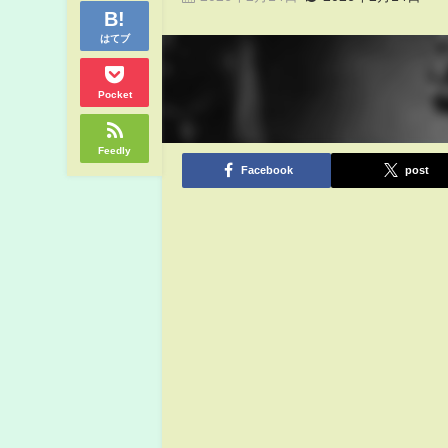
はてブ
Pocket
Feedly
Facebook
post