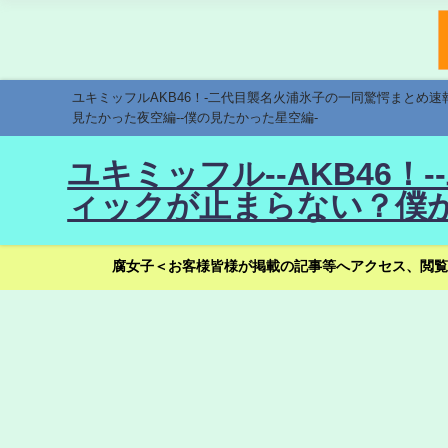
ユキミッフルAKB46！-二代目襲名火浦氷子の一同驚愕まとめ
見たかった夜空編--僕の見たかった星空編-
ユキミッフル--AKB46
ィックが止まらない？僕が
腐女子＜お客様皆様が掲載の記事等へアクセス、閲覧