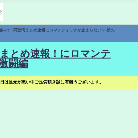
編--の一同驚愕まとめ速報にロマンティックが止まらない？-僕の
驚愕まとめ速報！にロマンテ
激闘編
日は足元が悪い中ご足労頂き誠に有難うございます。