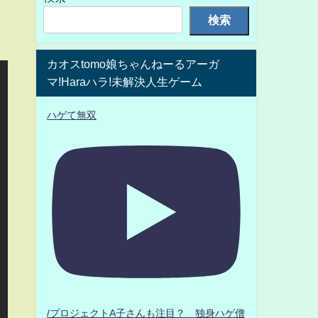
検索
カオスtomo娘ちゃんねーるアーガ
マ!Haraハラ!未解決人生ゲーム
ハゲて無双
/プロジェクトA子さんも注目？ 独身ハゲ僧