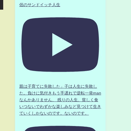
侶のサンドイッチ人生
親は子育てに失敗した」子は人生に失敗し
た。負けに気付きもう手遅れで逆転一発man
なんかありません、 残りの人生、貧しく食
いつないでわずかな楽しみなど見つけて生き
ていくしかないのです。ないのです。