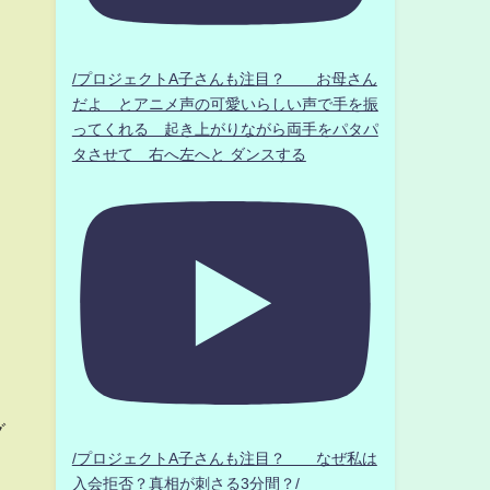
/プロジェクトA子さんも注目？ お母さん
だよ とアニメ声の可愛いらしい声で手を振
ってくれる 起き上がりながら両手をパタパ
タさせて 右へ左へと ダンスする
グ
/プロジェクトA子さんも注目？ なぜ私は
入会拒否？真相が刺さる3分間？/