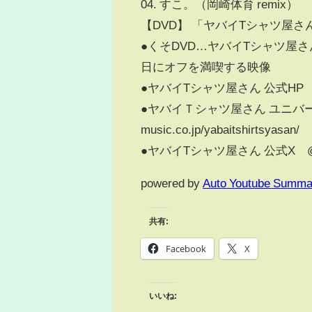
04. すこ。（岡崎体育 remix）
【DVD】 「ヤバイTシャツ屋
●くそDVD…ヤバイTシャツ屋
日にオフを満喫する映像
●ヤバイTシャツ屋さん 公式HP http:/
●ヤバイＴシャツ屋さん ユニバーサル ミ
music.co.jp/yabaitshirtsyasan/
●ヤバイTシャツ屋さん 公式X @yaba
powered by
Auto Youtube Summa
共有:
Facebook
X
いいね: