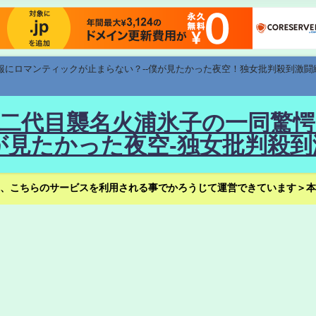
速報にロマンティックが止まらない？--僕が見たかった夜空！独女批判殺到激闘
！--二代目襲名火浦氷子の一同
見たかった夜空-独女批判殺到
、こちらのサービスを利用される事でかろうじて運営できています＞本