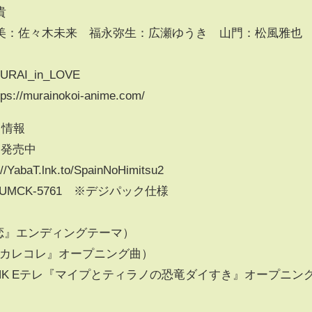
春貴
美：佐々木未来 福永弥生：広瀬ゆうき ⼭⾨：松⾵雅也
I_in_LOVE
urainokoi-anime.com/
ス情報
2｣発売中
T.lnk.to/SpainNoHimitsu2
込) UMCK-5761 ※デジパック仕様
の恋』エンディングテーマ）
メ『混血のカレコレ』オープニング曲）
oul〜（NHK Eテレ『マイプとティラノの恐竜ダイすき』オープニン