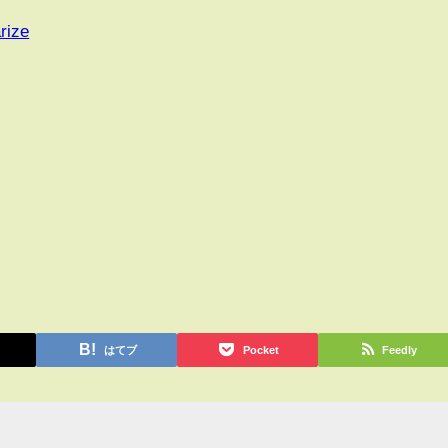
rize
はてブ
Pocket
Feedly