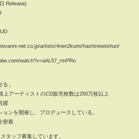
 Release)
I
MUD
i-net.co.jp/artists/4nen2kumi/hashireseishun/
tube.com/watch?v=aAL57_rmPRo
せる」
路上アーティストのCD販売枚数は250万枚以上
活躍
ションを開催し、プロデュースしている。
全密着
るスタッフ募集しています。