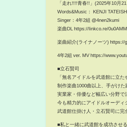
「走れ!!!!青春!!」(2025年10月21日
Words&Music： KENJI TATEISH
Singer：4年2組 @4nen2kumi
楽曲DL https://linkco.re/0u0AM
楽曲紹介(ライナノーツ) https://giovann
4年2組 ver. MV https://www.you
■立石賢司
「無名アイドルを武道館に立た
制作楽曲1000曲以上、手がけた
実業家・俳優など幅広い分野で
今も精力的にアイドルオーディ
武道館仕掛け人・立石賢司に完
■私と一緒に武道館を成功させ