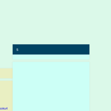
s
soku4