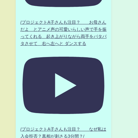
/プロジェクトA子さんも注目？ お母さん
だよ とアニメ声の可愛いらしい声で手を振
ってくれる 起き上がりながら両手をパタパ
タさせて 右へ左へと ダンスする
/プロジェクトA子さんも注目？ なぜ私は
入会拒否？真相が刺さる3分間？/