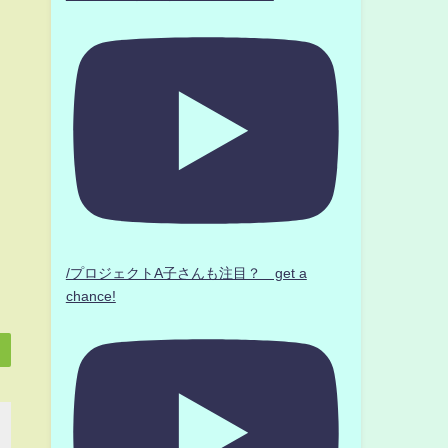
/プロジェクトA子さんも注目？ get a
chance!