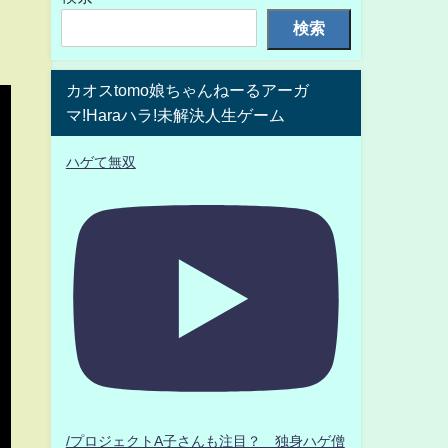
検索
カオスtomo娘ちゃんねーるアーガ
マ!Haraハラ!未解決人生ゲーム
ハゲて無双
/プロジェクトA子さんも注目？ 独身ハゲ僧