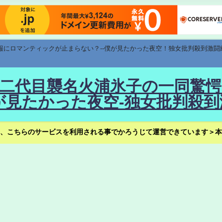
速報にロマンティックが止まらない？--僕が見たかった夜空！独女批判殺到激闘
！--二代目襲名火浦氷子の一同
見たかった夜空-独女批判殺到
、こちらのサービスを利用される事でかろうじて運営できています＞本