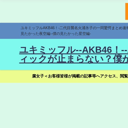
ユキミッフルAKB46！-二代目襲名火浦氷子の一同驚愕まとめ
見たかった夜空編--僕の見たかった星空編-
ユキミッフル--AKB46
ィックが止まらない？僕が
腐女子＜お客様皆様が掲載の記事等へアクセス、閲覧