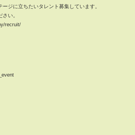
テージに立ちたいタレント募集しています。
ださい。
y/recruit/
i_event