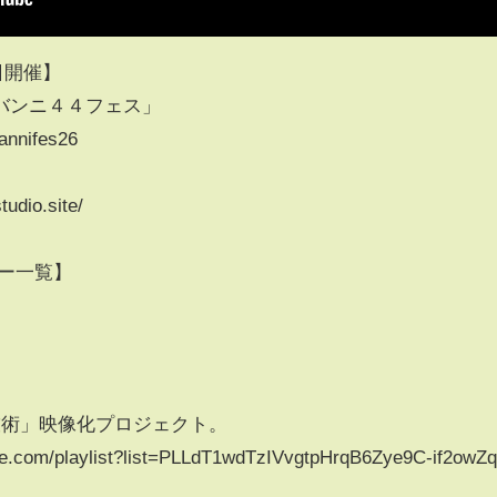
日開催】
バンニ４４フェス」
vannifes26
tudio.site/
サー一覧】
）
技術」映像化プロジェクト。
om/playlist?list=PLLdT1wdTzIVvgtpHrqB6Zye9C-if2owZ