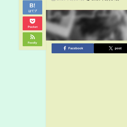
はてブ
Pocket
Feedly
Facebook
post