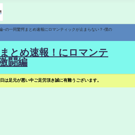
編--の一同驚愕まとめ速報にロマンティックが止まらない？-僕の
驚愕まとめ速報！にロマンテ
激闘編
日は足元が悪い中ご足労頂き誠に有難うございます。