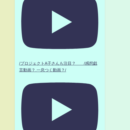
/プロジェクトA子さんも注目？ /感想戯
言動画？.一息つく動画？/