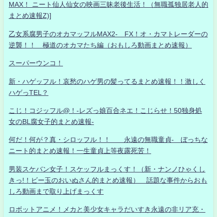
MAX！ ニート仙人仙女の映画三昧老後生活！（無職孤独居老人的
まとめ速報Z)]
乙女系腐男子のオカマッフルMAX2- FX！オ・カマトレーダーの
逆襲！！ 極道のオカマたち編（おもしろ動画まとめ速報）
スーパーウンコ！
新・ハゲッフル！哀愁のハゲ男の髪ってるまとめ速報！！激しく
ハゲっTEL？
こじ！コジッフル@！-レズっ娘百合ネエ！こじらせ！50独身処
女のBL腐女子的まとめ速報-
何だ！何が？真・シロッフル！！ 永遠の無職童貞- ぼっちな
ニート的まとめ速報！一生童貞上等夜露死苦！
男装スケバン女子！スケッフルまっくす！（新・ナンノひゃくし
きっ!！ビー玉のおいぬさん的まとめ速報） 話題な事件からおも
しろ動画まで取り上げまっくす
ロボットアニメ！メカと美少女キャラだいすき永遠の非リア充・