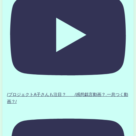
/プロジェクトA子さんも注目？ /感想戯言動画？.一息つく動
画？/