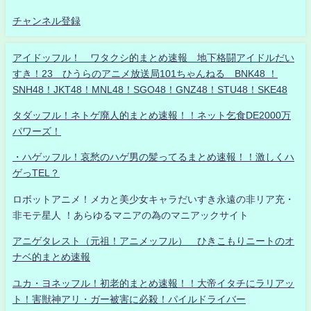
チャンネル登録
アイドッフル！ ワタクシ的まとめ速報 地下格闘アイドルだい
すき！23 ひうらのアニメ放送局101ちゃんねる BNK48 ！
SNH48！JKT48！MNL48！SGO48！GNZ48！STU48！SKE48
タダッフル！ネトゲ廃人的まとめ速報！！ネット乞食DE2000万
パワーズ！
・ハゲッフル！哀愁のハゲ男の髪ってるまとめ速報！！激しくハ
ゲっTEL？
ロボットアニメ！メカと美少女キャラだいすき永遠の非リア充・
非モテ星人 ！あらゆるマニアの為のマニアックサイト
アニゲタレスト（元祖！アニメッフル） ひきこもりニートのオ
ナベ的まとめ速報
ユカ・ヨネッフル！初老的まとめ速報！！大帝イタチにラリアッ
ト！害獣神アリ・ガー被害に必殺！パイルドライバー