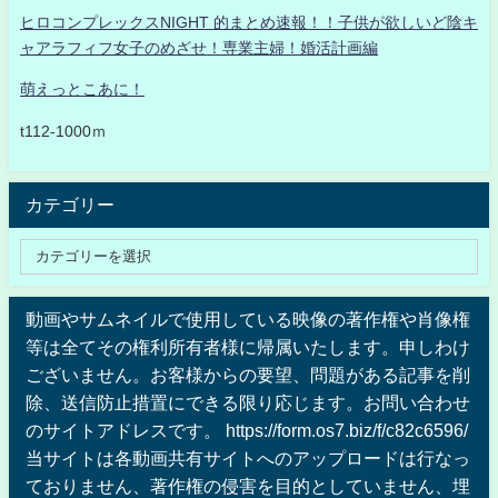
ヒロコンプレックスNIGHT 的まとめ速報！！子供が欲しいど陰キ
ャアラフィフ女子のめざせ！専業主婦！婚活計画編
萌えっとこあに！
t112-1000ｍ
カテゴリー
動画やサムネイルで使用している映像の著作権や肖像権
等は全てその権利所有者様に帰属いたします。申しわけ
ございません。お客様からの要望、問題がある記事を削
除、送信防止措置にできる限り応じます。お問い合わせ
のサイトアドレスです。 https://form.os7.biz/f/c82c6596/
当サイトは各動画共有サイトへのアップロードは行なっ
ておりません、著作権の侵害を目的としていません、埋