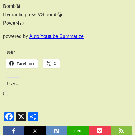
Bomb💣
Hydraulic press VS bomb💣
Power💪⚡
powered by
Auto Youtube Summarize
共有:
Facebook
X
いいね:
Facebook
X
共
有
LINE