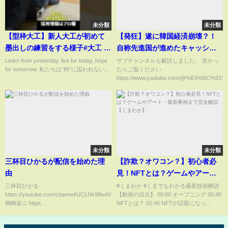
未分類
未分類
【型枠大工】新人大工が初めて
【発狂】遂に韓国経済崩壊？！
墨出しの練習をする様子#大工 #
自称先進国が進めたキャッシュ
建築 #職人 #型枠 #札幌 #求人 #
レス化で国民が地獄の生活へ
Learn from yesterday, live for today, hope
サブチャンネルも解説しました。 良かっ
for tomorrow. 私たちは”枠”に囚われない...
たらご覧ください
求人募集 #密着 #現場 #新人
【海外の反応・ゆっくり解説】
https://www.youtube.com/@%E4%BC%81%
未分類
未分類
三杯目ひかるが配信を始めた理
【詐欺？オワコン？】初心者必
由
見！NFTとは？ゲームやアー
ト・最新事例まで完全解説【く
三杯目ひかる
#くまわか #くまでもわかる最新技術解説
https://youtube.com/channel/UCLNk9ffwAYCnC9IC2R4vFnw
【動画の目次】 00:00 オープニング 00:46
まわか】
桐崎栄ニ https...
NFTとは？ 01:46 NFTが話題になっ...