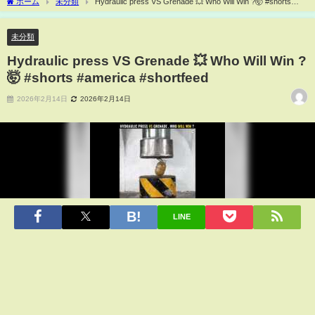
ホーム
未分類
Hydraulic press VS Grenade 💥 Who Will Win ?🤯 #shorts
#america #shortfeed
未分類
Hydraulic press VS Grenade 💥 Who Will Win ?
🤯 #shorts #america #shortfeed
2026年2月14日
2026年2月14日
LINE