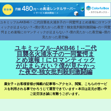
ユキミッフルAKB46！-二代目襲名火浦氷子の一同驚愕まとめ速報にロマンテ
ィックが止まらない？--僕が見たかった夜空！独女批判殺到激闘編--の一同驚
愕まとめ速報にロマンティックが止まらない？-僕の見たかった夜空編--僕の
見たかった星空編-
ユキミッフル--AKB46！--二代
目襲名火浦氷子の一同驚愕ま
とめ速報！にロマンティック
が止まらない？僕が見たかっ
た夜空-独女批判殺到激闘編
腐女子＜お客様皆様が掲載の記事等へアクセス、閲覧、こちらのサービ
スを利用される事でかろうじて運営できています＞本日は足元が悪い中
ご足労頂き誠に有難うございます。