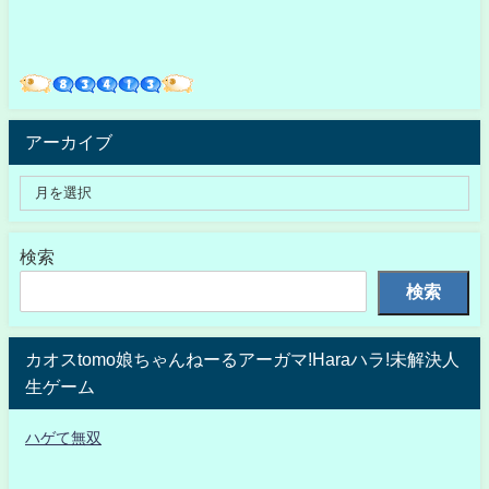
アーカイブ
検索
検索
カオスtomo娘ちゃんねーるアーガマ!Haraハラ!未解決人
生ゲーム
ハゲて無双