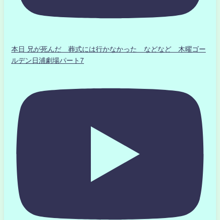
本日 兄が死んだ 葬式には行かなかった などなど 木曜ゴー
ルデン日浦劇場パート7