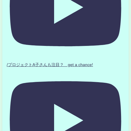
/プロジェクトA子さんも注目？ get a chance!