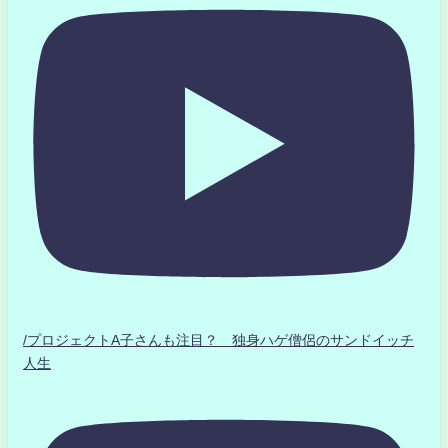
/プロジェクトA子さんも注目？ 独身ハゲ僧侶のサンドイッチ
人生