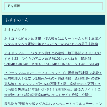
おすすめ～ん
おすすめサイト
おネコさん的まとめ速報 僕の彼女はエリーちゃん人形！豆腐メ
ンタルメンヘラ電波中年アルバイターのぬいぐるみ男子末路編
アイドッフル！ ワタクシ的まとめ速報 地下格闘アイドルだい
すき！23 ひうらのアニメ放送局101ちゃんねる BNK48 ！
SNH48！JKT48！MNL48！SGO48！GNZ48！STU48！SKE48
ヒウラッフルのハーニーフィニッシュゴミ屋敷補完計画 ＜必殺！
生前整理人！孤立し孤独死からの～特殊清掃・遺品整理への道F
完結編＞ キャッシング計1500万返済：厨二病借金3500万円！う
つ病統合失調症14年生HKT46！！9期研究生、最後のサイト！全
米が泣いた！認知症鬱病60代のラストサイト絶賛！公開中
魔法熟女/美魔女ッ娘メグみみちゃんのニートッフルステーション