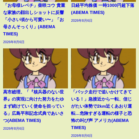
「お母様レベチ」柴咲コウ 貴重
日経平均株価 一時1000円超下落
な家族の顔出しショットに反響
(ABEMA TIMES)
「小さい頃から可愛い〜」「お
2026年8月6日
母さんそっくり」(ABEMA
TIMES)
2026年8月6日
高市総理、「『核兵器のない世
「バック走行で追いかけてきて
界』の実現に向けた努力をたゆ
いる！」急接近から一転、信じ
まず続けていく使命を担ってい
がたい体勢で2km近くあおり運
る」広島平和記念式典であいさ
転…危険すぎる運転の様子と恐
つ(ABEMA TIMES)
怖の叫び声 アメリカ(ABEMA
TIMES)
2026年8月6日
2026年8月6日