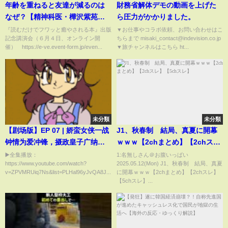
年齢を重ねると友達が減るのは
財務省解体デモの動画を上げた
なぜ？【精神科医・樺沢紫苑】
ら圧力がかかりました。
#shorts #人間関係 #友達
『読むだけでフワッと癒やされる本』出版
▼お仕事やコラボ依頼、お問い合わせはこ
記念講演会（６月４日、オンライン開
ちらまで misaki_contact@indevision.co.jp
催） https://e-ve.event-form.jp/even...
▼旅チャンネルはこちら ht...
未分類
未分類
【剧场版】EP 07 | 娇蛮女侠一战
J1、秋春制 結局、真夏に開幕
钟情为爱冲锋，摄政皇子广纳贤
ｗｗｗ【2chまとめ】【2chス
才夺权称帝！《建唐风云 Heroes
レ】【5chスレ】
▶️全集播放：
1:名無しさん＠お腹いっぱい
https://www.youtube.com/watch?
2025.05.12(Mon) J1、秋春制 結局、真夏
of Sui and Tang Dynasties 》
v=ZPVMRUiq7Ns&list=PLHal96yJvQA8J...
に開幕ｗｗｗ【2chまとめ】【2chスレ】
【5chスレ】...