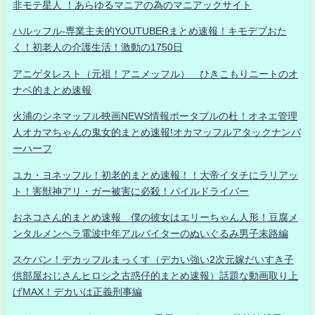
非モテ星人 ！あらゆるマニアの為のマニアックサイト
ハルッフル-専業主夫的YOUTUBERまとめ速報！キモデブおた
く！初老人の介護生活！激動の1750日
アニゲタレスト（元祖！アニメッフル） ひきこもりニートのオ
ナベ的まとめ速報
火浦のシネマッフル映画NEWS情報ポータブルの杜！オネエ管理
人オカマちゃんの鬼女的まとめ速報!オカマッフルアタックナンバ
ーハーフ
ユカ・ヨネッフル！初老的まとめ速報！！大帝イタチにラリアッ
ト！害獣神アリ・ガー被害に必殺！パイルドライバー
おネコさん的まとめ速報 僕の彼女はエリーちゃん人形！豆腐メ
ンタルメンヘラ電波中年アルバイターのぬいぐるみ男子末路編
スケバン！デカッフルまっくす（デカい強い2次元嫁だいすき子
供部屋おじさんヒロシ之古惑仔的まとめ速報）話題な動画取り上
げMAX！デカいは正義刑事編