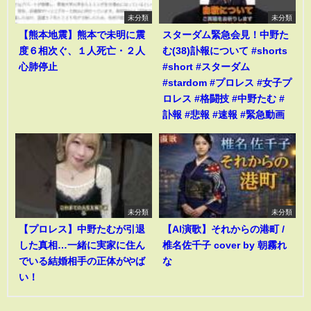
未分類
未分類
【熊本地震】熊本で未明に震
スターダム緊急会見！中野た
度６相次ぐ、１人死亡・２人
む(38)訃報について #shorts
心肺停止
#short #スターダム
#stardom #プロレス #女子プ
ロレス #格闘技 #中野たむ #
訃報 #悲報 #速報 #緊急動画
未分類
未分類
【プロレス】中野たむが引退
【AI演歌】それからの港町 /
した真相…一緒に実家に住ん
椎名佐千子 cover by 朝霧れ
でいる結婚相手の正体がやば
な
い！