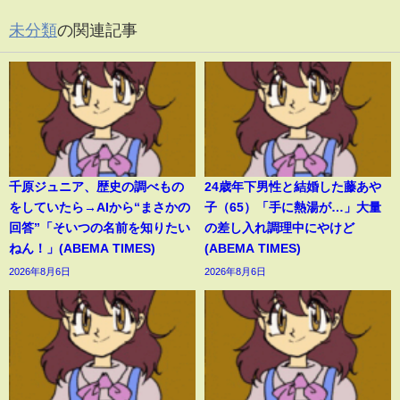
未分類
の関連記事
千原ジュニア、歴史の調べもの
24歳年下男性と結婚した藤あや
をしていたら→AIから“まさかの
子（65）「手に熱湯が…」大量
回答”「そいつの名前を知りたい
の差し入れ調理中にやけど
ねん！」(ABEMA TIMES)
(ABEMA TIMES)
2026年8月6日
2026年8月6日