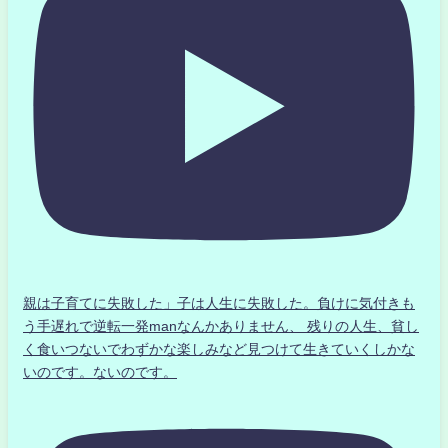
親は子育てに失敗した」子は人生に失敗した。負けに気付きも
う手遅れで逆転一発manなんかありません、 残りの人生、貧し
く食いつないでわずかな楽しみなど見つけて生きていくしかな
いのです。ないのです。