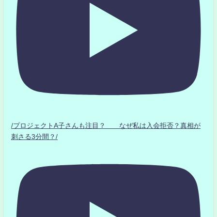
/プロジェクトA子さんも注目？ なぜ私は入会拒否？真相が
刺さる3分間？/