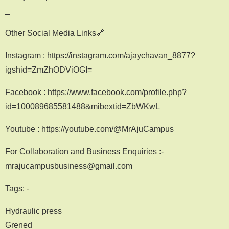
_
Other Social Media Links🔗
Instagram : https://instagram.com/ajaychavan_8877?
igshid=ZmZhODViOGI=
Facebook : https://www.facebook.com/profile.php?
id=100089685581488&mibextid=ZbWKwL
Youtube : https://youtube.com/@MrAjuCampus
For Collaboration and Business Enquiries :-
mrajucampusbusiness@gmail.com
Tags: -
Hydraulic press
Grened