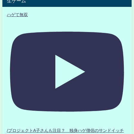
生ゲーム
ハゲて無双
/プロジェクトA子さんも注目？ 独身ハゲ僧侶のサンドイッチ