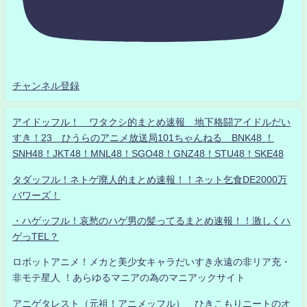
チャンネル登録
アイドッフル！ ワタクシ的まとめ速報 地下格闘アイドルだい
すき！23 ひうらのアニメ放送局101ちゃんねる BNK48 ！
SNH48！JKT48！MNL48！SGO48！GNZ48！STU48！SKE48
タダッフル！ネトゲ廃人的まとめ速報！！ネット乞食DE2000万
パワーズ！
・ハゲッフル！哀愁のハゲ男の髪ってるまとめ速報！！激しくハ
ゲっTEL？
ロボットアニメ！メカと美少女キャラだいすき永遠の非リア充・
非モテ星人 ！あらゆるマニアの為のマニアックサイト
アニゲタレスト（元祖！アニメッフル） ひきこもりニートのオ