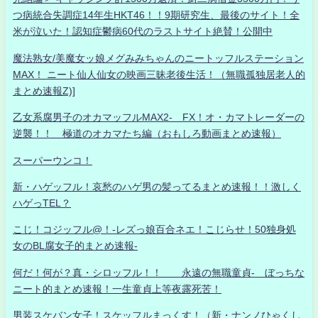
つ病統合失調症14年生HKT46！！9期研究生、最後のサイト！全
米が泣いた！認知症鬱病60代のラストサイト絶賛！公開中
魔法熟女/美魔女ッ娘メグみみちゃんのニートッフルステーション
MAX！ ニート仙人仙女の映画三昧老後生活！（無職孤独居老人的
まとめ速報Z)]
乙女系腐男子のオカマッフルMAX2- FX！オ・カマトレーダーの
逆襲！！ 極道のオカマたち編（おもしろ動画まとめ速報）
スーパーウンコ！
新・ハゲッフル！哀愁のハゲ男の髪ってるまとめ速報！！激しく
ハゲっTEL？
こじ！コジッフル@！-レズっ娘百合ネエ！こじらせ！50独身処
女のBL腐女子的まとめ速報-
何だ！何が？真・シロッフル！！ 永遠の無職童貞- ぼっちな
ニート的まとめ速報！一生童貞上等夜露死苦！
男装スケバン女子！スケッフルまっくす！（新・ナンノひゃくし