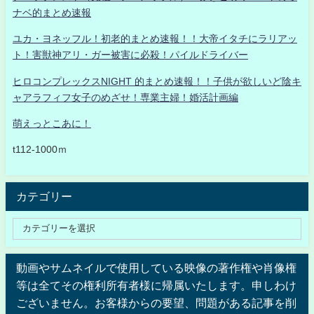
ナベ的まとめ速報
ユカ・ヨネッフル！初老的まとめ速報！！大帝イタチにラリアッ
ト！害獣神アリ・ガー被害に必殺！パイルドライバー
ヒロコンプレックスNIGHT 的まとめ速報！！子供が欲しいど陰キ
ャアラフィフ女子のめざせ！専業主婦！婚活計画編
萌えっとこあに！
t112-1000ｍ
カテゴリー
動画やサムネイルで使用している映像の著作権や肖像権
等は全てその権利所有者様に帰属いたします。申しわけ
ございません。お客様からの要望、問題がある記事を削