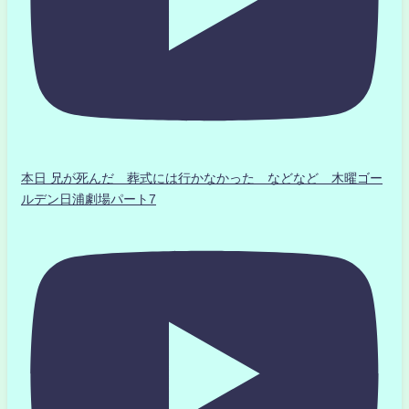
本日 兄が死んだ 葬式には行かなかった などなど 木曜ゴー
ルデン日浦劇場パート7