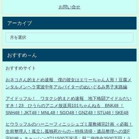
お問い合せ
アーカイブ
おすすめ～ん
おすすめサイト
おネコさん的まとめ速報 僕の彼女はエリーちゃん人形！豆腐メ
ンタルメンヘラ電波中年アルバイターのぬいぐるみ男子末路編
アイドッフル！ ワタクシ的まとめ速報 地下格闘アイドルだい
すき！23 ひうらのアニメ放送局101ちゃんねる BNK48 ！
SNH48！JKT48！MNL48！SGO48！GNZ48！STU48！SKE48
ヒウラッフルのハーニーフィニッシュゴミ屋敷補完計画 ＜必殺！
生前整理人！孤立し孤独死からの～特殊清掃・遺品整理への道F
完結編＞ キャッシング計1500万返済：厨二病借金3500万円！う