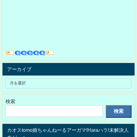
アーカイブ
検索
検索
カオスtomo娘ちゃんねーるアーガマ!Haraハラ!未解決人