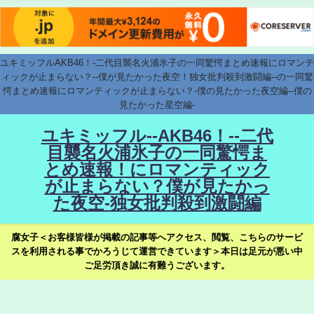
ユキミッフルAKB46！-二代目襲名火浦氷子の一同驚愕まとめ速報にロマンテ
ィックが止まらない？--僕が見たかった夜空！独女批判殺到激闘編--の一同驚
愕まとめ速報にロマンティックが止まらない？-僕の見たかった夜空編--僕の
見たかった星空編-
ユキミッフル--AKB46！--二代
目襲名火浦氷子の一同驚愕ま
とめ速報！にロマンティック
が止まらない？僕が見たかっ
た夜空-独女批判殺到激闘編
腐女子＜お客様皆様が掲載の記事等へアクセス、閲覧、こちらのサービ
スを利用される事でかろうじて運営できています＞本日は足元が悪い中
ご足労頂き誠に有難うございます。