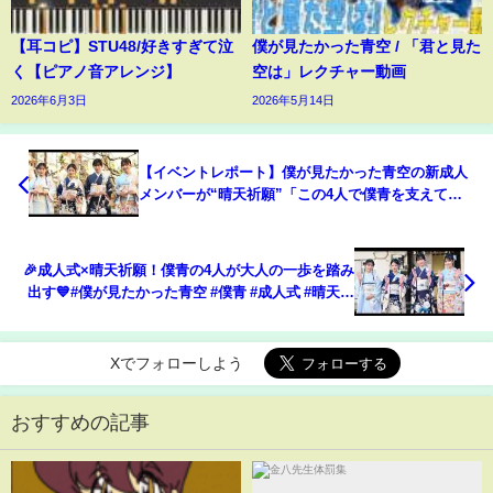
【耳コピ】STU48/好きすぎて泣
僕が見たかった青空 / 「君と見た
く【ピアノ音アレンジ】
空は」レクチャー動画
2026年6月3日
2026年5月14日
【イベントレポート】僕が見たかった青空の新成人
メンバーが“晴天祈願”「この4人で僕青を支えてい
きたい」
🎉成人式×晴天祈願！僕青の4人が大人の一歩を踏み
出す💙#僕が見たかった青空 #僕青 #成人式 #晴天祈
願 #振り袖 #アイドル #3周年ライブ #青空 #成長スト
ーリー #僕青メンバー
Xでフォローしよう
おすすめの記事