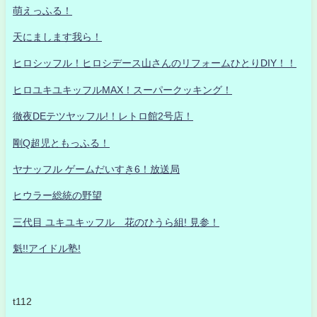
萌えっふる！
天にまします我ら！
ヒロシッフル！ヒロシデース山さんのリフォームひとりDIY！！
ヒロユキユキッフルMAX！スーパークッキング！
徹夜DEテツヤッフル!！レトロ館2号店！
剛Q超児ともっふる！
ヤナッフル ゲームだいすき6！放送局
ヒウラー総統の野望
三代目 ユキユキッフル 花のひうら組! 見参！
魁!!アイドル塾!
t112