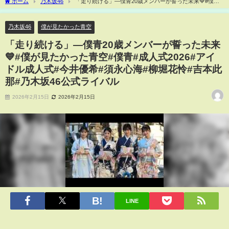
ホーム
乃木坂46
「走り続ける」―僕青20歳メンバーが誓った未来💙#僕が
見たかった青空#僕青#成人式2026#アイドル成人式#今井優希#須永心海#柳堀花怜#吉
本此那#乃木坂46公式ライバル
乃木坂46
僕が見たかった青空
「走り続ける」―僕青20歳メンバーが誓った未来
💙#僕が見たかった青空#僕青#成人式2026#アイ
ドル成人式#今井優希#須永心海#柳堀花怜#吉本此
那#乃木坂46公式ライバル
2026年2月15日
2026年2月15日
LINE