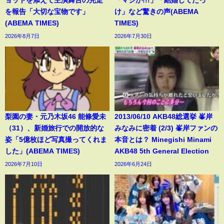
ョットを添えて主演舞台の完走
「マジか!!!」「結婚してたっ
を報告「大切な宝物です」
け」など驚きの声(ABEMA
(ABEMA TIMES)
TIMES)
2026年8月7日
2026年7月30日
梨園の妻・元乃木坂46 能條愛未
2013/06/10 AKB48総選挙 峯岸
（31）、新婚旅行での開放的な
みなみに密着 (2/3) 峯岸ファンの
姿「5億枚ほど写真撮ってくれま
本音とは？ Minegishi Minami
した」(ABEMA TIMES)
AKB48 5th General Election
2026年7月10日
2026年6月24日