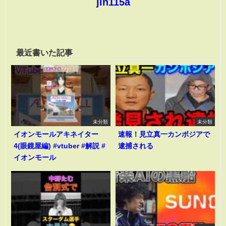
jin115a
最近書いた記事
未分類
未分類
イオンモールアキネイター
速報！見立真一カンボジアで
4(眼鏡屋編) #vtuber #解説 #
逮捕される
イオンモール