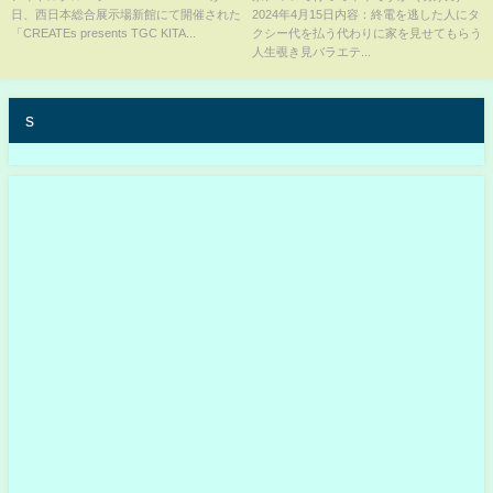
日、西日本総合展示場新館にて開催された
2024年4月15日内容：終電を逃した人にタ
しの一番かわいいところ」披
「CREATEs presents TGC KITA...
クシー代を払う代わりに家を見せてもらう
露 『CREATEs presents TGC
人生覗き見バラエテ...
北九州 2024』
s