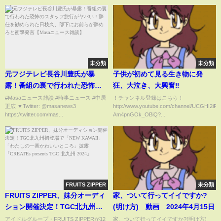
未分類
未分類
元フジテレビ長谷川豊氏が暴
子供が初めて見る生き物に発
露！番組の裏で行われた恐怖の
狂、大泣き、大興奮‼︎
スタッフ旅行がヤバい！辞任を
#Masaニュース雑談 #時事ニュース #中居
！チャンネル登録はこちら！
正広 ▼Twitter: @masanews3
http://www.youtube.com/channel/UCGHI2iP
勧められた日枝久、部下にお前
https://twitter.com/mas...
Am4pnGOk_OBiQ?...
らが辞めろと衝撃発言【Masaニ
ュース雑談】
FRUITS ZIPPER
未分類
FRUITS ZIPPER、妹分オーディ
家、ついて行ってイイですか?
ション開催決定！TGC北九州初
(明け方) 動画 2024年4月15日
登場で「NEW KAWAII」「わた
アイドルグループ・FRUITS ZIPPERが12
家、ついて行ってイイですか?(明け方)