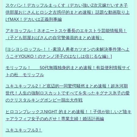
スケバン！デカッフルまっくす（デカい強い2次元嫁だいすき子
供部屋おじさんヒロシ之古惑仔的まとめ速報）話題な動画取り上
げMAX！デカいは正義刑事編
アキヨッフル-！ネオニートスケ番長のエキストラ芸能情報局！
（子ども部屋おばさんの自宅警備員的まとめ速報）
[ヨシヨシロッフル-！！-素浪人勇者カツオンの未解決事件簿へよ
うこそYOUKO！のナンノ洋子のはなしは信じるな編）]
モリッフル！ 50代無職独身的まとめ速報！有益便利情報サイ
トの杜 モリッフル
ユキユキッフル2！ど底辺的一同驚愕騒然まとめ速報！超氷河期
世代！人生の強制ロスカットですべてを失ったキグナス氷子の愛
のクリスタルキングボンビー脱出大作戦
ヒロコンプレックスNIGHT 的まとめ速報！！子供が欲しいど陰キ
ャアラフィフ女子のめざせ！専業主婦！婚活計画編
ユキユキッフル3！