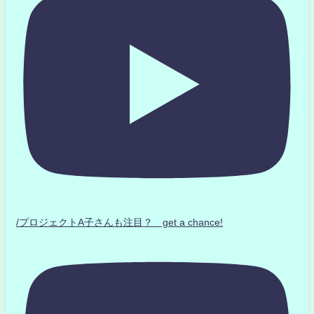
/プロジェクトA子さんも注目？ get a chance!