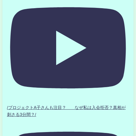
/プロジェクトA子さんも注目？ なぜ私は入会拒否？真相が
刺さる3分間？/