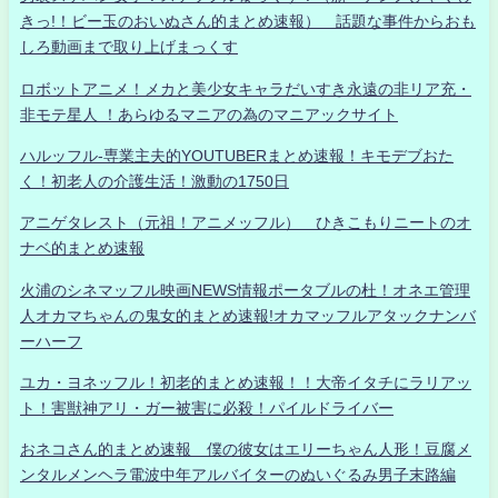
きっ!！ビー玉のおいぬさん的まとめ速報） 話題な事件からおも
しろ動画まで取り上げまっくす
ロボットアニメ！メカと美少女キャラだいすき永遠の非リア充・
非モテ星人 ！あらゆるマニアの為のマニアックサイト
ハルッフル-専業主夫的YOUTUBERまとめ速報！キモデブおた
く！初老人の介護生活！激動の1750日
アニゲタレスト（元祖！アニメッフル） ひきこもりニートのオ
ナベ的まとめ速報
火浦のシネマッフル映画NEWS情報ポータブルの杜！オネエ管理
人オカマちゃんの鬼女的まとめ速報!オカマッフルアタックナンバ
ーハーフ
ユカ・ヨネッフル！初老的まとめ速報！！大帝イタチにラリアッ
ト！害獣神アリ・ガー被害に必殺！パイルドライバー
おネコさん的まとめ速報 僕の彼女はエリーちゃん人形！豆腐メ
ンタルメンヘラ電波中年アルバイターのぬいぐるみ男子末路編