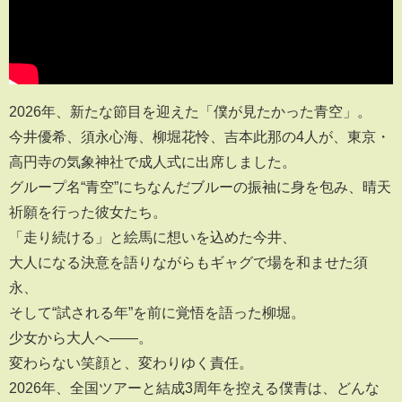
2026年、新たな節目を迎えた「僕が見たかった青空」。
今井優希、須永心海、柳堀花怜、吉本此那の4人が、東京・
高円寺の気象神社で成人式に出席しました。
グループ名“青空”にちなんだブルーの振袖に身を包み、晴天
祈願を行った彼女たち。
「走り続ける」と絵馬に想いを込めた今井、
大人になる決意を語りながらもギャグで場を和ませた須
永、
そして“試される年”を前に覚悟を語った柳堀。
少女から大人へ――。
変わらない笑顔と、変わりゆく責任。
2026年、全国ツアーと結成3周年を控える僕青は、どんな