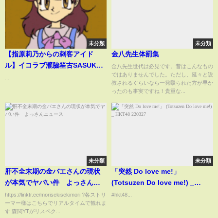
未分類
未分類
【指原莉乃からの刺客アイド
金八先生体罰集
ル】イコラブ瀧脇笙古SASUKE
金八先生世代は必見です。昔はこんなもの
ではありませんでした。ただし、延々と説
初挑戦！【SASUKE2020】
...
教されるぐらいなら一発殴られた方が早か
#shorts
ったのも事実ですね！貴重な...
未分類
未分類
肝不全末期の金バエさんの現状
「突然 Do love me!」
が本気でヤバい件 よっさんニ
(Totsuzen Do love me!) _
ュース
HKT48 220327
https://linktr.ee/morisekisekimori ?各ストリ
#hkt48...
ーマー様はこちらでリアルタイムで観れま
す 森関YTがリスペク...