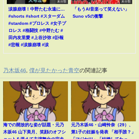
未分類
未分類
涙腺崩壊！中野たむ永遠に…
「もうAI音楽って笑えない」
#shorts #short #スターダム
Suno v5の衝撃
#stardom #プロレス #女子プ
ロレス #格闘技 #中野たむ #
田内友里愛 #上谷沙弥 #訃報
#悲報 #涙腺崩壊 #涙
乃木坂46
,
僕が見たかった青空
の関連記事
海での開放的な姿が話題・元乃
元乃木坂46・山崎怜奈（29）、
木坂46 山下美月、笑顔のオフシ
第1子の妊娠を発表 「相手誰？」