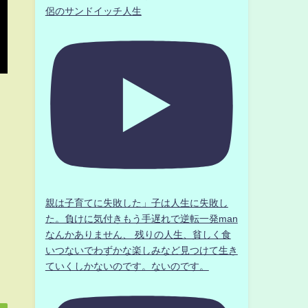
侶のサンドイッチ人生
親は子育てに失敗した」子は人生に失敗し
た。負けに気付きもう手遅れで逆転一発man
なんかありません、 残りの人生、貧しく食
いつないでわずかな楽しみなど見つけて生き
ていくしかないのです。ないのです。