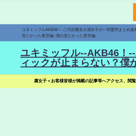
ユキミッフルAKB46！-二代目襲名火浦氷子の一同驚愕まとめ
見たかった夜空編--僕の見たかった星空編-
ユキミッフル--AKB46
ィックが止まらない？僕が
腐女子＜お客様皆様が掲載の記事等へアクセス、閲覧