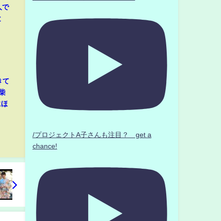
人で
と
きて
柴
にほ
/プロジェクトA子さんも注目？ get a
chance!