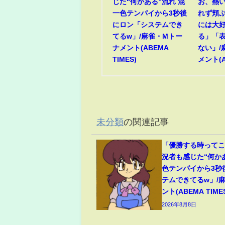
じた“何かある”流れ 混
お、熱
一色テンパイから3秒後
れず頬ぷ
にロン「システムでき
には大
てるw」/麻雀・Mトー
る」「
ナメント(ABEMA
ない」/
TIMES)
メント(A
未分類
の関連記事
「優勝する時って
況者も感じた“何か
色テンパイから3秒
テムできてるw」/
ント(ABEMA TIME
2026年8月8日