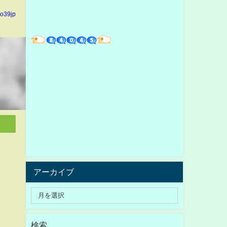
yo39jp
アーカイブ
検索