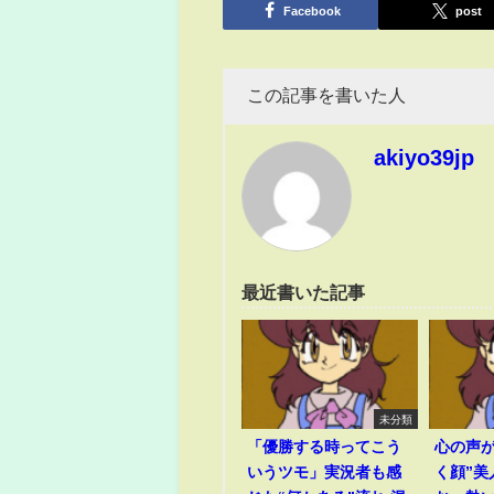
Facebook
post
この記事を書いた人
akiyo39jp
最近書いた記事
未分類
「優勝する時ってこう
心の声が
いうツモ」実況者も感
く顔”美