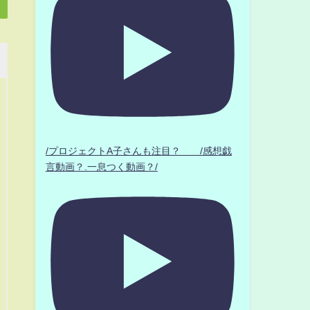
/プロジェクトA子さんも注目？ /感想戯
言動画？.一息つく動画？/