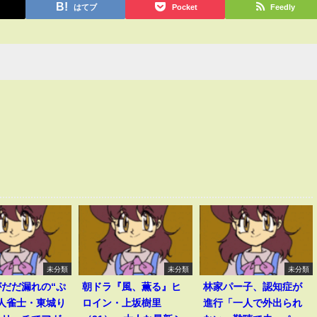
はてブ
Pocket
Feedly
未分類
未分類
未分類
だだ漏れの“ぷ
朝ドラ『風、薫る』ヒ
林家パー子、認知症が
人雀士・東城り
ロイン・上坂樹里
進行「一人で外出られ