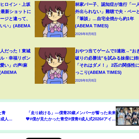
』ヒロイン・上坂
林家パー子、認知症が進行「一
な最新ショットに
外出られない」難聴で夫・ペー
メージと違って、
「筆談」…自宅全焼から約1年
い」(ABEMA
(ABEMA TIMES)
2026年8月8日
美人だった！東城
おやつ当てゲームで3連敗→“お
イル・幸福リボン
破りの必勝法”を試みる妹柴に姉
愛い」の声/麻
「それはダメ！」 2匹の関係性
ABEMA
っこり(ABEMA TIMES)
2026年8月8日
た青
「走り続ける」―僕青20歳メンバーが誓った未来
#成人式
💙#僕が見たかった青空#僕青#成人式2026#アイド
アイドル
ル成人式#今井優希#須永心海#柳堀花怜#吉本此那#
乃木坂46公式ライバル