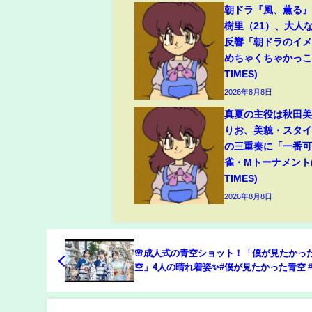
朝ドラ『風、薫る
樹里（21）、大人
反響「朝ドラのイ
めちゃくちゃかっこい
TIMES)
2026年8月8日
真夏の主役は秋田
りお、美貌・スタ
の三重奏に「一番可
雀・Mトーナメント(
TIMES)
2026年8月8日
🌸成人式の青空ショット！「僕が見たかっ
空」4人の晴れ着姿✨#僕が見たかった青空 
#振り袖 #アイドル #20歳 #晴れ着 #青空 #
ニュース #感動の瞬間 #アイドル成長記録