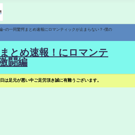
編--の一同驚愕まとめ速報にロマンティックが止まらない？-僕の
驚愕まとめ速報！にロマンテ
激闘編
日は足元が悪い中ご足労頂き誠に有難うございます。