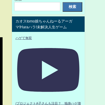
検索
カオスtomo娘ちゃんねーるアーガ
マ!Haraハラ!未解決人生ゲーム
ハゲて無双
/プロジェクトA子さんも注目？ 独身ハゲ僧