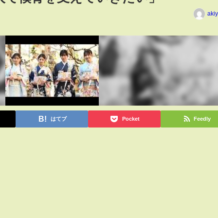
aki
はてブ
Pocket
Feedly