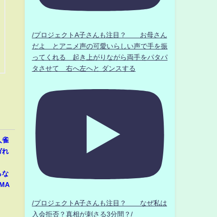
/プロジェクトA子さんも注目？ お母さん
だよ とアニメ声の可愛いらしい声で手を振
ってくれる 起き上がりながら両手をパタパ
タさせて 右へ左へと ダンスする
人雀
ガれ
らな
MA
/プロジェクトA子さんも注目？ なぜ私は
入会拒否？真相が刺さる3分間？/