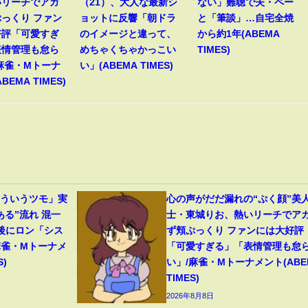
いリーチでアガ
（21）、大人な最新シ
ない」難聴で夫・ペー
っくり ファン
ョットに反響「朝ドラ
と「筆談」…自宅全焼
好評「可愛すぎ
のイメージと違って、
から約1年(ABEMA
表情管理も怠ら
めちゃくちゃかっこい
TIMES)
麻雀・Mトーナ
い」(ABEMA TIMES)
BEMA TIMES)
こういうツモ」実
心の声がだだ漏れの“ぷく顔”美
ある”流れ 混一
士・東城りお、熱いリーチでア
後にロン「シス
ず頬ぷっくり ファンには大好評
麻雀・Mトーナメ
「可愛すぎる」「表情管理も怠
S)
い」/麻雀・Mトーナメント(ABE
TIMES)
2026年8月8日