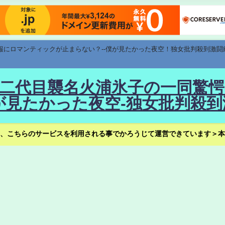
速報にロマンティックが止まらない？--僕が見たかった夜空！独女批判殺到激闘
！--二代目襲名火浦氷子の一同
見たかった夜空-独女批判殺到
、こちらのサービスを利用される事でかろうじて運営できています＞本