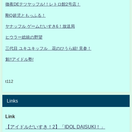
徹夜DEテツヤッフル!！レトロ館2号店！
剛Q超児ともっふる！
ヤナッフル ゲームだいすき6！放送局
ヒウラー総統の野望
三代目 ユキユキッフル 花のひうら組! 見参！
魁!!アイドル塾!
t112
Links
Link
【アイドルだいすき！2】「IDOL DAISUKI！」