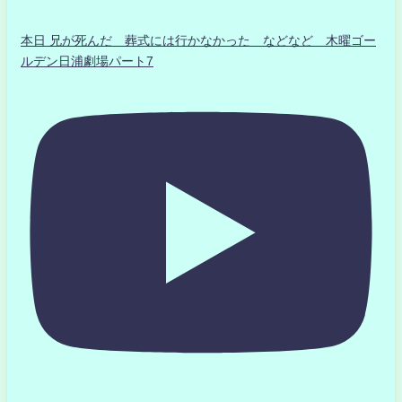
本日 兄が死んだ 葬式には行かなかった などなど 木曜ゴー
ルデン日浦劇場パート7