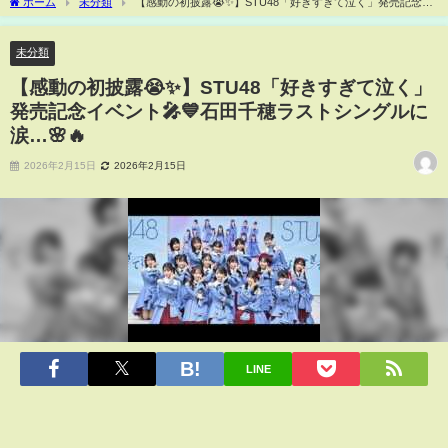
ホーム
未分類
【感動の初披露😭✨】STU48「好きすぎて泣く」発売記念イ
ベント🎤💙石田千穂ラストシングルに涙…🌸🔥
未分類
【感動の初披露😭✨】STU48「好きすぎて泣く」
発売記念イベント🎤💙石田千穂ラストシングルに
涙…🌸🔥
2026年2月15日
2026年2月15日
LINE