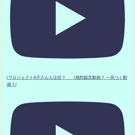
/プロジェクトA子さんも注目？ /感想戯言動画？.一息つく動
画？/