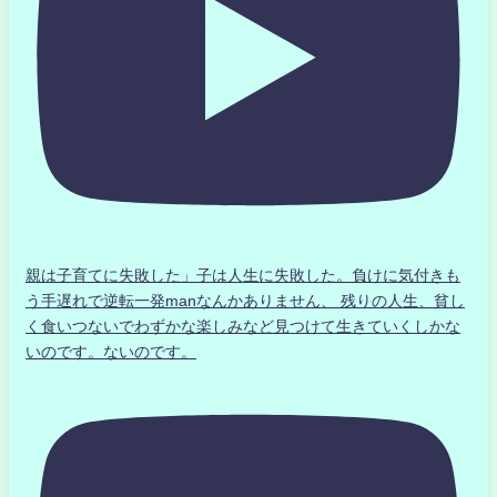
親は子育てに失敗した」子は人生に失敗した。負けに気付きも
う手遅れで逆転一発manなんかありません、 残りの人生、貧し
く食いつないでわずかな楽しみなど見つけて生きていくしかな
いのです。ないのです。