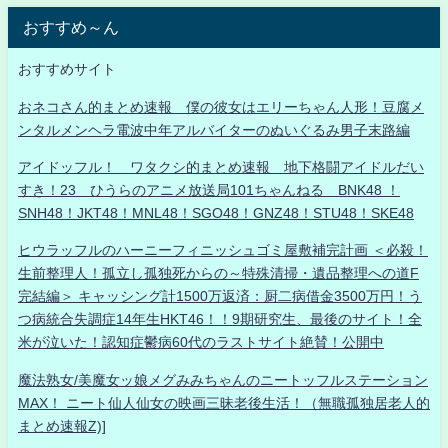
おすすめ～ん
おすすめサイト
おネコさん的まとめ速報 僕の彼女はエリーちゃん人形！豆腐メ
ンタルメンヘラ電波中年アルバイターのぬいぐるみ男子末路編
アイドッフル！ ワタクシ的まとめ速報 地下格闘アイドルだい
すき！23 ひうらのアニメ放送局101ちゃんねる BNK48 ！
SNH48！JKT48！MNL48！SGO48！GNZ48！STU48！SKE48
ヒウラッフルのハーニーフィニッシュゴミ屋敷補完計画 ＜必殺！
生前整理人！孤立し孤独死からの～特殊清掃・遺品整理への道F
完結編＞ キャッシング計1500万返済：厨二病借金3500万円！う
つ病統合失調症14年生HKT46！！9期研究生、最後のサイト！全
米が泣いた！認知症鬱病60代のラストサイト絶賛！公開中
魔法熟女/美魔女ッ娘メグみみちゃんのニートッフルステーション
MAX！ ニート仙人仙女の映画三昧老後生活！（無職孤独居老人的
まとめ速報Z)]