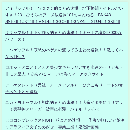
アイドッフル！ ワタクシ的まとめ速報 地下格闘アイドルだい
すき！23 ひうらのアニメ放送局101ちゃんねる BNK48 ！
SNH48！JKT48！MNL48！SGO48！GNZ48！STU48！SKE48
タダッフル！ネトゲ廃人的まとめ速報！！ネット乞食DE2000万
パワーズ！
・ハゲッフル！哀愁のハゲ男の髪ってるまとめ速報！！激しくハ
ゲっTEL？
ロボットアニメ！メカと美少女キャラだいすき永遠の非リア充・
非モテ星人 ！あらゆるマニアの為のマニアックサイト
アニゲタレスト（元祖！アニメッフル） ひきこもりニートのオ
ナベ的まとめ速報
ユカ・ヨネッフル！初老的まとめ速報！！大帝イタチにラリアッ
ト！害獣神アリ・ガー被害に必殺！パイルドライバー
ヒロコンプレックスNIGHT 的まとめ速報！！子供が欲しいど陰キ
ャアラフィフ女子のめざせ！専業主婦！婚活計画編