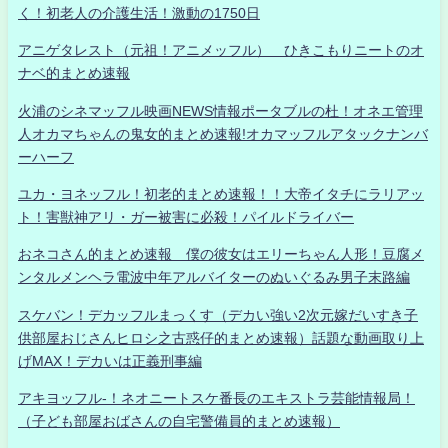
く！初老人の介護生活！激動の1750日
アニゲタレスト（元祖！アニメッフル） ひきこもりニートのオ
ナベ的まとめ速報
火浦のシネマッフル映画NEWS情報ポータブルの杜！オネエ管理
人オカマちゃんの鬼女的まとめ速報!オカマッフルアタックナンバ
ーハーフ
ユカ・ヨネッフル！初老的まとめ速報！！大帝イタチにラリアッ
ト！害獣神アリ・ガー被害に必殺！パイルドライバー
おネコさん的まとめ速報 僕の彼女はエリーちゃん人形！豆腐メ
ンタルメンヘラ電波中年アルバイターのぬいぐるみ男子末路編
スケバン！デカッフルまっくす（デカい強い2次元嫁だいすき子
供部屋おじさんヒロシ之古惑仔的まとめ速報）話題な動画取り上
げMAX！デカいは正義刑事編
アキヨッフル-！ネオニートスケ番長のエキストラ芸能情報局！
（子ども部屋おばさんの自宅警備員的まとめ速報）