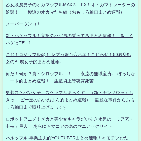
乙女系腐男子のオカマッフルMAX2- FX！オ・カマトレーダーの
逆襲！！ 極道のオカマたち編（おもしろ動画まとめ速報）
スーパーウンコ！
新・ハゲッフル！哀愁のハゲ男の髪ってるまとめ速報！！激しく
ハゲっTEL？
こじ！コジッフル@！-レズっ娘百合ネエ！こじらせ！50独身処
女のBL腐女子的まとめ速報-
何だ！何が？真・シロッフル！！ 永遠の無職童貞- ぼっちな
ニート的まとめ速報！一生童貞上等夜露死苦！
男装スケバン女子！スケッフルまっくす！（新・ナンノひゃくし
きっ!！ビー玉のおいぬさん的まとめ速報） 話題な事件からおも
しろ動画まで取り上げまっくす
ロボットアニメ！メカと美少女キャラだいすき永遠の非リア充・
非モテ星人 ！あらゆるマニアの為のマニアックサイト
ハルッフル-専業主夫的YOUTUBERまとめ速報！キモデブおた