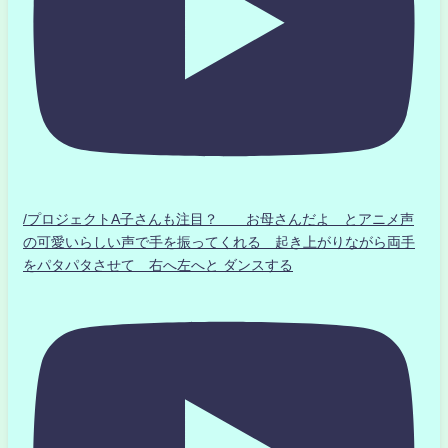
/プロジェクトA子さんも注目？ お母さんだよ とアニメ声
の可愛いらしい声で手を振ってくれる 起き上がりながら両手
をパタパタさせて 右へ左へと ダンスする