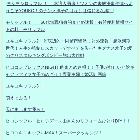
[ヨシヨシロッフル-！！-素浪人勇者カツオンの未解決事件簿へよ
うこそYOUKO！のナンノ洋子のはなしは信じるな編）]
モリッフル！ 50代無職独身的まとめ速報！有益便利情報サイ
トの杜 モリッフル
ユキユキッフル2！ど底辺的一同驚愕騒然まとめ速報！超氷河期
世代！人生の強制ロスカットですべてを失ったキグナス氷子の愛
のクリスタルキングボンビー脱出大作戦
ヒロコンプレックスNIGHT 的まとめ速報！！子供が欲しいど陰キ
ャアラフィフ女子のめざせ！専業主婦！婚活計画編
ユキユキッフル3！
萌えっふる！
天にまします我ら！
ヒロシッフル！ヒロシデース山さんのリフォームひとりDIY！！
ヒロユキユキッフルMAX！スーパークッキング！