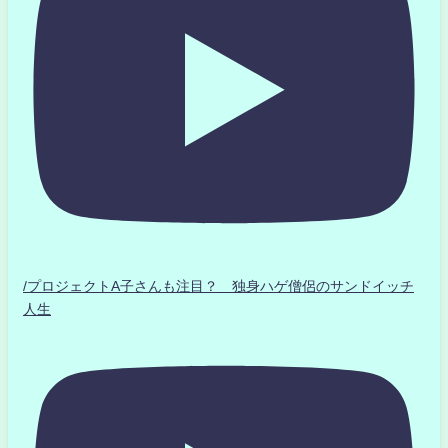
/プロジェクトA子さんも注目？ 独身ハゲ僧侶のサンドイッチ
人生