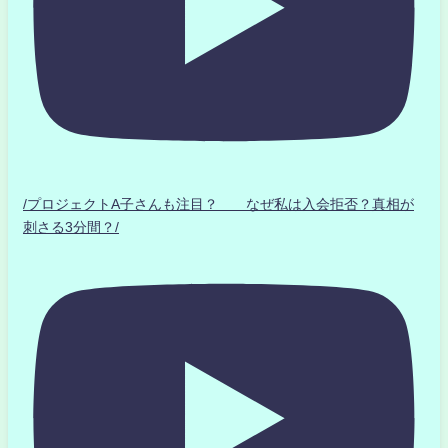
/プロジェクトA子さんも注目？ なぜ私は入会拒否？真相が
刺さる3分間？/