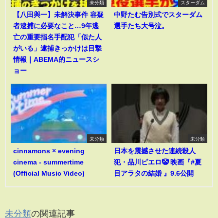
未分類
スターダム
【八田與一】未解決事件 容疑
中野たむ告別式でスターダム
者逮捕に必要なこと…9年逃
選手たち大号泣。
亡の重要指名手配犯「似た人
がいる」逮捕きっかけは目撃
情報｜ABEMA的ニュースシ
ョー
未分類
未分類
cinnamons × evening
日本を震撼させた連続殺人
cinema - summertime
犯・品川ピエロ🤡 映画『#夏
(Official Music Video)
目アラタの結婚 』9.6公開
未分類
の関連記事