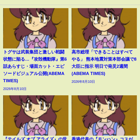
トグサは武装集団と激しい戦闘
高市総理「できることはすべて
状態に陥る…『攻殻機動隊』第6
やる」 熊本地震対策本部会議で8
話あらすじ・場面カット・エピ
大臣に指示 明日で発災2週間
ソードビジュアル公開(ABEMA
(ABEMA TIMES)
TIMES)
2026年8月10日
2026年8月10日
『テイルズ オブ アライズ』の世
香港代表の『モンハン』コスが