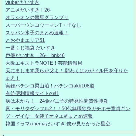
vtuber だいすき
アニメだいすき！26-
オラシオンの競馬グランプリ
スーパーウンコウーマンT・子なし
スケバン氷子のまとめ速報！
とおやまエリア51
一番くじ福袋 だいすき
声優だいすき！26- bnk46
大阪エキストラNOTE！芸能情報局
天にまします我らが父よ！ 願わくはわがドル円を守りた
まえ！
実録パチンコ梁山泊！パチンコakb108道
有益便利情報サイトの杜
病は木から！ 24金バエ子の特発性間質性肺炎
真・モリタダッフル2！！50代無職独身ガチホモ童貞ギン
グ・ゲイなー女装子オネエ的まとめ速報
韓国ドラマcinemaだいすき-僕が見たかった星空-