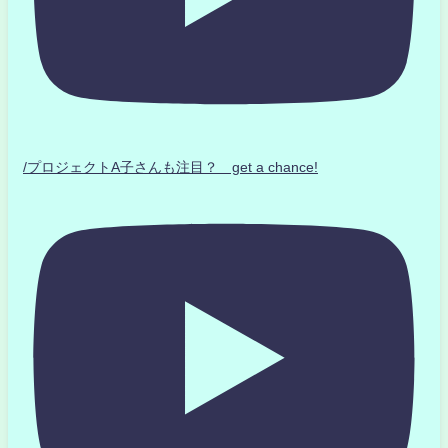
/プロジェクトA子さんも注目？ get a chance!