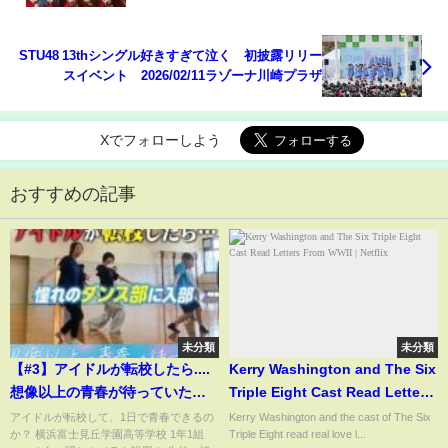
STU48 13thシングル好きすぎて泣く 初披露リリー
スイベント 2026/02/11ラゾーナ川崎プラザ
Xでフォローしよう
おすすめの記事
未分類
未分類
【#3】アイドルが転校したら....
Kerry Washington and The Six
想像以上の青春が待っていた！
Triple Eight Cast Read Letters
【放課後編】
From WWII | Netflix
アイドルが転校して、1日で青春できるの
Kerry Washington and the cast of The Six
か？ 横浜富士見丘学園高等学校 1年1組
Triple Eight read real love l...