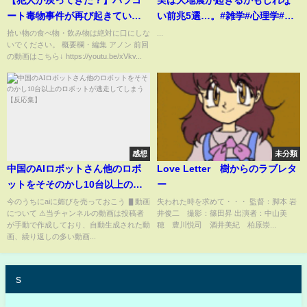
ート毒物事件が再び起きている
い前兆5選…。#雑学#心理学#占
件について
い#都市伝説#スピリチュアル#地
拾い物の食べ物・飲み物は絶対に口にしな
...
いでください。 概要欄・編集 アノン 前回
震#大地震#津波#南海トラフ#避
の動画はこちら↓ https://youtu.be/xVkv...
難#対策#東日本大震災#shorts
感想
未分類
中国のAIロボットさん他のロボ
Love Letter 樹からのラブレタ
ットをそそのかし10台以上のロ
ー
ボットが逃走してしまう【反応
今のうちにaiに媚びを売っておこう ▋動画
失われた時を求めて・・・ 監督：脚本 岩
について ⚠当チャンネルの動画は投稿者
井俊二 撮影：篠田昇 出演者：中山美
集】
が手動で作成しており、自動生成された動
穂 豊川悦司 酒井美紀 柏原崇...
画、繰り返しの多い動画...
s