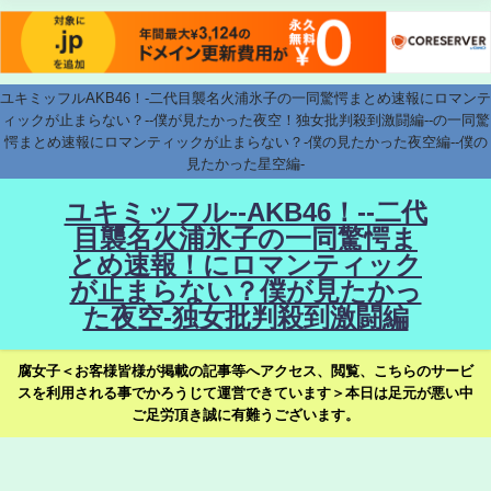
ユキミッフルAKB46！-二代目襲名火浦氷子の一同驚愕まとめ速報にロマンテ
ィックが止まらない？--僕が見たかった夜空！独女批判殺到激闘編--の一同驚
愕まとめ速報にロマンティックが止まらない？-僕の見たかった夜空編--僕の
見たかった星空編-
ユキミッフル--AKB46！--二代
目襲名火浦氷子の一同驚愕ま
とめ速報！にロマンティック
が止まらない？僕が見たかっ
た夜空-独女批判殺到激闘編
腐女子＜お客様皆様が掲載の記事等へアクセス、閲覧、こちらのサービ
スを利用される事でかろうじて運営できています＞本日は足元が悪い中
ご足労頂き誠に有難うございます。