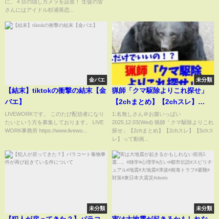
に、４台の隠しカメラを設置！ 生徒の皆
さんにはアイドル杉浦英恋...
金バエ
未分類
【結末】tiktokの衝撃の結末【金
猟師「クマ駆除よりこれ探せ」
バエ】
【2chまとめ】【2chスレ】
【5chスレ】
LIVEWORKです。 このたび配信者になり
1:名無しさん＠お腹いっぱい
たいという方を募集しております。 LIVE
2025.12.03(Wed) 猟師「クマ駆除よりこれ
WORK事務所 https://www.livewo...
探せ」【2chまとめ】【2chスレ】【5chス
レ】って動画...
未分類
未分類
【犯人が戻ってきた？】パラコ
実は大地震が起きるかもしれな