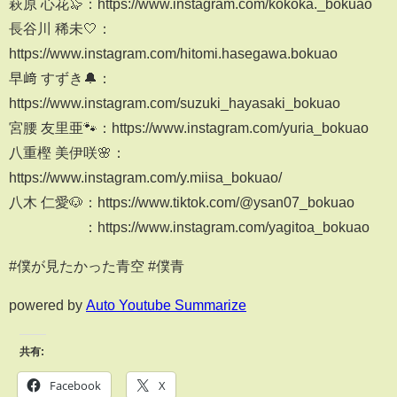
萩原 心花🦭：https://www.instagram.com/kokoka._bokuao
長谷川 稀未🤍：
https://www.instagram.com/hitomi.hasegawa.bokuao
早﨑 すずき🔔：
https://www.instagram.com/suzuki_hayasaki_bokuao
宮腰 友里亜🐾：https://www.instagram.com/yuria_bokuao
八重樫 美伊咲🌸：
https://www.instagram.com/y.miisa_bokuao/
八木 仁愛🐶：https://www.tiktok.com/@ysan07_bokuao
：https://www.instagram.com/yagitoa_bokuao
#僕が見たかった青空 #僕青
powered by
Auto Youtube Summarize
共有:
Facebook
X