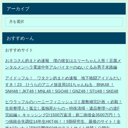
アーカイブ
おすすめ～ん
おすすめサイト
おネコさん的まとめ速報 僕の彼女はエリーちゃん人形！豆腐メ
ンタルメンヘラ電波中年アルバイターのぬいぐるみ男子末路編
アイドッフル！ ワタクシ的まとめ速報 地下格闘アイドルだい
すき！23 ひうらのアニメ放送局101ちゃんねる BNK48 ！
SNH48！JKT48！MNL48！SGO48！GNZ48！STU48！SKE48
ヒウラッフルのハーニーフィニッシュゴミ屋敷補完計画 ＜必殺！
生前整理人！孤立し孤独死からの～特殊清掃・遺品整理への道F
完結編＞ キャッシング計1500万返済：厨二病借金3500万円！う
つ病統合失調症14年生HKT46！！9期研究生、最後のサイト！全
米が泣いた！認知症鬱病60代のラストサイト絶賛！公開中