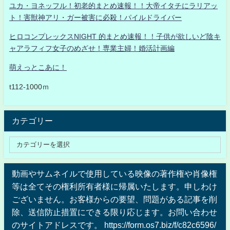
ユカ・ヨネッフル！初老的まとめ速報！！大帝イタチにラリアッ
ト！害獣神アリ・ガー被害に必殺！パイルドライバー
ヒロコンプレックスNIGHT 的まとめ速報！！子供が欲しいど陰キ
ャアラフィフ女子のめざせ！専業主婦！婚活計画編
萌えっとこあに！
t112-1000ｍ
カテゴリー
動画やサムネイルで使用している映像の著作権や肖像権
等は全てその権利所有者様に帰属いたします。申しわけ
ございません。お客様からの要望、問題がある記事を削
除、送信防止措置にできる限り応じます。お問い合わせ
のサイトアドレスです。 https://form.os7.biz/f/c82c6596/