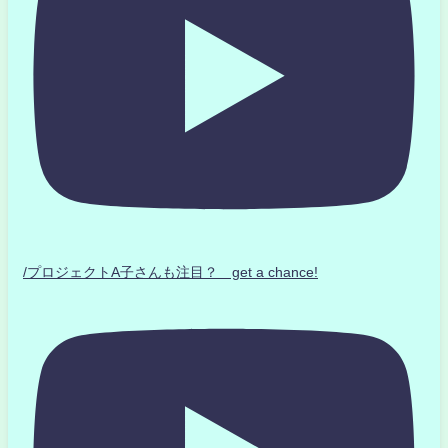
/プロジェクトA子さんも注目？ get a chance!