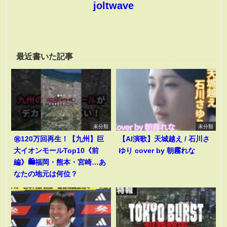
joltwave
最近書いた記事
未分類
未分類
㊗️120万回再生！【九州】巨
【AI演歌】天城越え / 石川さ
大イオンモールTop10《前
ゆり cover by 朝霧れな
編》🛍️福岡・熊本・宮崎…あ
なたの地元は何位？