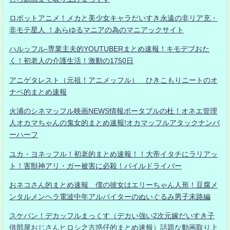
ロボットアニメ！メカと美少女キャラだいすき永遠の非リア充・
非モテ星人 ！あらゆるマニアの為のマニアックサイト
ハルッフル-専業主夫的YOUTUBERまとめ速報！キモデブおた
く！初老人の介護生活！激動の1750日
アニゲタレスト（元祖！アニメッフル） ひきこもりニートのオ
ナベ的まとめ速報
火浦のシネマッフル映画NEWS情報ポータブルの杜！オネエ管理
人オカマちゃんの鬼女的まとめ速報!オカマッフルアタックナンバ
ーハーフ
ユカ・ヨネッフル！初老的まとめ速報！！大帝イタチにラリアッ
ト！害獣神アリ・ガー被害に必殺！パイルドライバー
おネコさん的まとめ速報 僕の彼女はエリーちゃん人形！豆腐メ
ンタルメンヘラ電波中年アルバイターのぬいぐるみ男子末路編
スケバン！デカッフルまっくす（デカい強い2次元嫁だいすき子
供部屋おじさんヒロシ之古惑仔的まとめ速報）話題な動画取り上