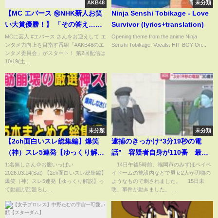
AKB48
未分類
【MC エバース ㊗️NHK新人お笑
Ninja Senshi Tobikage - Love
い大賞優勝！】 「その答え…
Survivor (lyrics+translation)
嘘？本当？」 第2回「AKB48の
MCに芸人 #エバース さんをお迎えして エ
Opening theme from the anime Ninja
ンタメ力向上を目指す番組「#AKB48のエ
Senshi Tobikage. Vocals: HIT BOY On...
全力エンタメ委員会」
ンタメ委員会」がスタート！ 第2回配信は
【AKB48／秋山由奈・八木愛
10/19(土...
月・川村結衣・白鳥沙怜】
未分類
未分類
【2ch面白いスレ総集編】爆笑
逮捕のきっかけ“3分19秒の電
（神）スレ5連発【ゆっくり解
話” 容疑者自身が110番 最後
説】
に「本人です」【スーパーJチャ
1:名無しさん＠お腹いっぱい
14日午後5時前、福岡市のみずほペイペ
2026.03.14(Sat) 【2ch面白いスレ総集編】
イドームの施設内などで男女2人が刃物の
ンネル】(2025年12月15日)
爆笑（神）スレ5連発【ゆっくり解説】っ
ようなもので刺されました。 15日未
て動画が話題らし...
明、事件が動きました。 ...