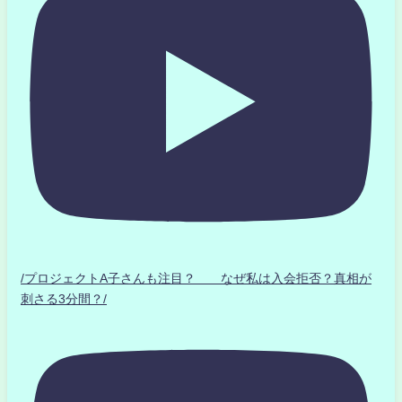
/プロジェクトA子さんも注目？ なぜ私は入会拒否？真相が
刺さる3分間？/