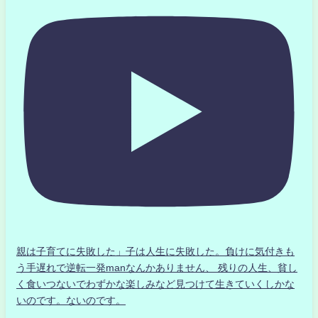
親は子育てに失敗した」子は人生に失敗した。負けに気付きも
う手遅れで逆転一発manなんかありません、 残りの人生、貧し
く食いつないでわずかな楽しみなど見つけて生きていくしかな
いのです。ないのです。