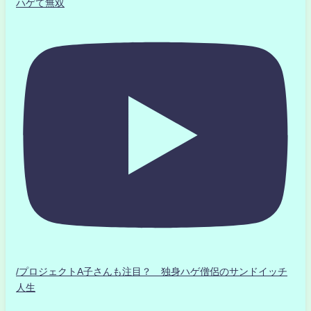
ハゲて無双
/プロジェクトA子さんも注目？ 独身ハゲ僧侶のサンドイッチ
人生