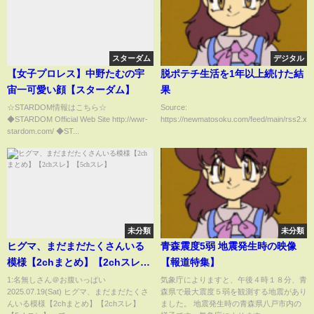
スターダム
デジタル
【女子プロレス】中野たむの宇
脱ポテチ生活を1年以上続けた結
宙一可愛い顔【スターダム】
果
☆STARDOM情報はこちら☆
Source:
◆STARDOM Official Web Site http://wwr-
https://newmatosoku.com/feed/main/rss2.xml.
stardom.com/ ◆ST...
未分類
未分類
ヒグマ、まだまだたくさんいる
青森震度5弱 地震発生時の映像
模様【2chまとめ】【2chスレ】
【報道特集】
【5chスレ】
1:名無しさん＠お腹いっぱい
気象庁によりますと、午後４時１８分、青
2025.07.19(Sat) ヒグマ、まだまだたくさ
森県で最大震度５弱を観測する地震があり
んいる模様【2chまとめ】【2chスレ】
ました。 地震発生時の青森県八戸市内の