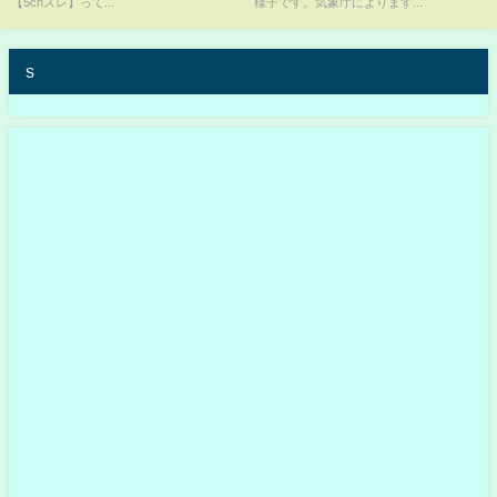
【5chスレ】って...
様子です。気象庁によります...
s