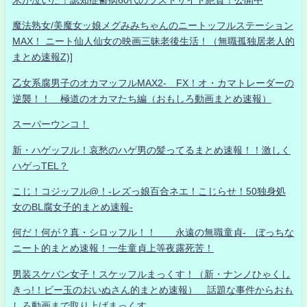
魔法熟女/美魔女ッ娘メグみみちゃんのニートッフルステーション
MAX！ ニート仙人仙女の映画三昧老後生活！（無職孤独居老人的
まとめ速報Z)]
乙女系腐男子のオカマッフルMAX2- FX！オ・カマトレーダーの
逆襲！！ 極道のオカマたち編（おもしろ動画まとめ速報）
スーパーウンコ！
新・ハゲッフル！哀愁のハゲ男の髪ってるまとめ速報！！激しく
ハゲっTEL？
こじ！コジッフル@！-レズっ娘百合ネエ！こじらせ！50独身処
女のBL腐女子的まとめ速報-
何だ！何が？真・シロッフル！！ 永遠の無職童貞- ぼっちな
ニート的まとめ速報！一生童貞上等夜露死苦！
男装スケバン女子！スケッフルまっくす！（新・ナンノひゃくし
きっ!！ビー玉のおいぬさん的まとめ速報） 話題な事件からおも
しろ動画まで取り上げまっくす