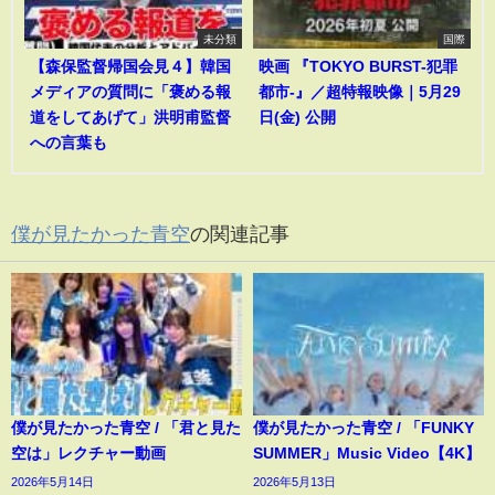
未分類
国際
【森保監督帰国会見４】韓国
映画 『TOKYO BURST-犯罪
メディアの質問に「褒める報
都市-』／超特報映像｜5月29
道をしてあげて」洪明甫監督
日(金) 公開
への言葉も
僕が見たかった青空
の関連記事
僕が見たかった青空 / 「君と見た
僕が見たかった青空 / 「FUNKY
空は」レクチャー動画
SUMMER」Music Video【4K】
2026年5月14日
2026年5月13日