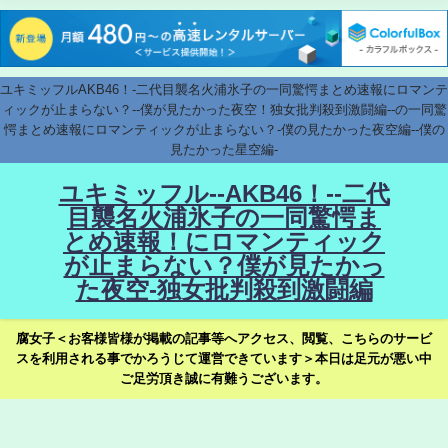
ユキミッフルAKB46！-二代目襲名火浦氷子の一同驚愕まとめ速報にロマンテ
ィックが止まらない？--僕が見たかった夜空！独女批判殺到激闘編--の一同驚
愕まとめ速報にロマンティックが止まらない？-僕の見たかった夜空編--僕の
見たかった星空編-
ユキミッフル--AKB46！--二代
目襲名火浦氷子の一同驚愕ま
とめ速報！にロマンティック
が止まらない？僕が見たかっ
た夜空-独女批判殺到激闘編
腐女子＜お客様皆様が掲載の記事等へアクセス、閲覧、こちらのサービ
スを利用される事でかろうじて運営できています＞本日は足元が悪い中
ご足労頂き誠に有難うございます。