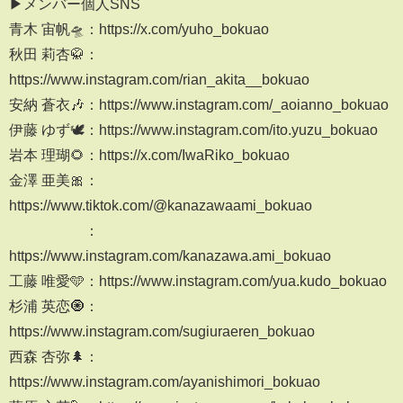
▶メンバー個人SNS
青木 宙帆🛸：https://x.com/yuho_bokuao
秋田 莉杏🥋：
https://www.instagram.com/rian_akita__bokuao
安納 蒼衣🎶：https://www.instagram.com/_aoianno_bokuao
伊藤 ゆず🕊️：https://www.instagram.com/ito.yuzu_bokuao
岩本 理瑚🌻：https://x.com/IwaRiko_bokuao
金澤 亜美🎀：
https://www.tiktok.com/@kanazawaami_bokuao
：
https://www.instagram.com/kanazawa.ami_bokuao
工藤 唯愛🩵：https://www.instagram.com/yua.kudo_bokuao
杉浦 英恋🧿：
https://www.instagram.com/sugiuraeren_bokuao
西森 杏弥🌲：
https://www.instagram.com/ayanishimori_bokuao