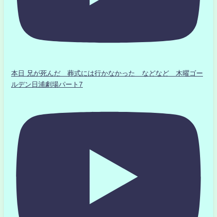
本日 兄が死んだ 葬式には行かなかった などなど 木曜ゴー
ルデン日浦劇場パート7