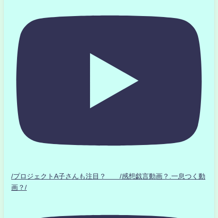
/プロジェクトA子さんも注目？ /感想戯言動画？.一息つく動
画？/