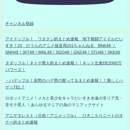
チャンネル登録
アイドッフル！ ワタクシ的まとめ速報 地下格闘アイドルだい
すき！23 ひうらのアニメ放送局101ちゃんねる BNK48 ！
SNH48！JKT48！MNL48！SGO48！GNZ48！STU48！SKE48
タダッフル！ネトゲ廃人的まとめ速報！！ネット乞食DE2000万
パワーズ！
・ハゲッフル！哀愁のハゲ男の髪ってるまとめ速報！！激しくハ
ゲっTEL？
ロボットアニメ！メカと美少女キャラだいすき永遠の非リア充・
非モテ星人 ！あらゆるマニアの為のマニアックサイト
アニゲタレスト（元祖！アニメッフル） ひきこもりニートのオ
ナベ的まとめ速報