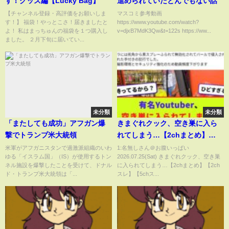
す！グッズ編【Lucky Bag】
進められていたとんでもない話
【チャンネル登録・高評価をお願いしま
マスコミ参考動画
す！】 福袋！やっとこさ！届きましたと
https://www.youtube.com/watch?
よ！ 私はまっちゅんの福袋を１つ購入し
v=djxB7MdK3Qw&t=122s https://ww...
ました。 ２月下旬に届いてい...
未分類
未分類
「またしても成功」アフガン爆
きまぐれクック、空き巣に入ら
撃でトランプ米大統領
れてしまう…【2chまとめ】
【2chスレ】【5chスレ】
米軍がアフガニスタンで過激派組織のいわ
1:名無しさん＠お腹いっぱい
ゆる「イスラム国」（IS）が使用するトン
2026.07.25(Sat) きまぐれクック、空き巣
ネル施設を爆撃したことを受けて、ドナル
に入られてしまう…【2chまとめ】【2ch
ド・トランプ米大統領は「...
スレ】【5chス...