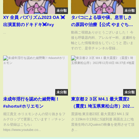
未分類
未分類
XY 全員 バズリズム2023 OA 💓
タバコによる咳や痰、息苦しさ
出演直前のドキドキ💓#xy
の原因や治療【公式 やまぐち呼
吸器内科・皮膚科クリニック】
...
動画ご視聴ありがとうございました！ 今
後も呼吸器内科、アレルギー科、皮膚科を
軸とした情報発信をしていこうと 思いま
すので、是非チャンネル登録...
未分類
未分類
未成年淫行を認めた綾野剛！
東京都２３区 M4.1 最大震度2
#shorts#ホリエモン
（震度1 埼玉県東松山市）2022
年12月10日 06:37頃 #地震
堀江貴文 ホリエモンさんの切り抜きをフ
震源地:東京都23区 最大震度2 M4.1 深
ルテロップで更新しています！ ✅チャン
さ:119km 0:13頃にS波到達 画面左上に地
ネル登録はこちら↓
震発生時のJQuakeの映像を使用させて頂
https://www.youtube.co...
き...