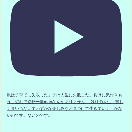
親は子育てに失敗した」子は人生に失敗した。負けに気付きも
う手遅れで逆転一発manなんかありません、 残りの人生、貧し
く食いつないでわずかな楽しみなど見つけて生きていくしかな
いのです。ないのです。