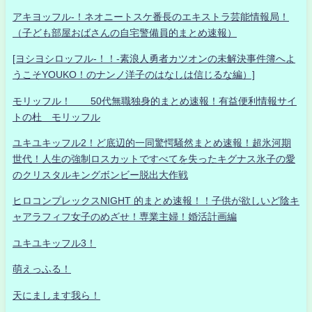
アキヨッフル-！ネオニートスケ番長のエキストラ芸能情報局！
（子ども部屋おばさんの自宅警備員的まとめ速報）
[ヨシヨシロッフル-！！-素浪人勇者カツオンの未解決事件簿へよ
うこそYOUKO！のナンノ洋子のはなしは信じるな編）]
モリッフル！ 50代無職独身的まとめ速報！有益便利情報サイ
トの杜 モリッフル
ユキユキッフル2！ど底辺的一同驚愕騒然まとめ速報！超氷河期
世代！人生の強制ロスカットですべてを失ったキグナス氷子の愛
のクリスタルキングボンビー脱出大作戦
ヒロコンプレックスNIGHT 的まとめ速報！！子供が欲しいど陰キ
ャアラフィフ女子のめざせ！専業主婦！婚活計画編
ユキユキッフル3！
萌えっふる！
天にまします我ら！