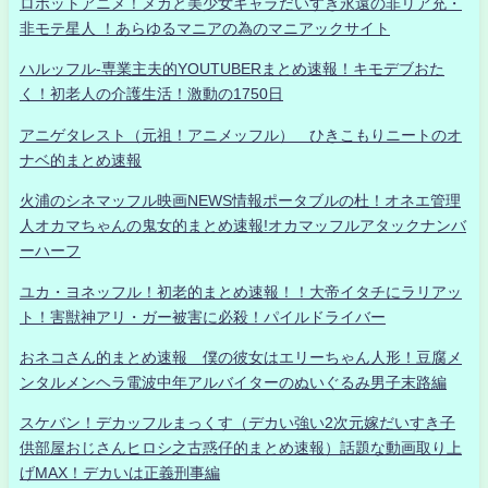
ロボットアニメ！メカと美少女キャラだいすき永遠の非リア充・
非モテ星人 ！あらゆるマニアの為のマニアックサイト
ハルッフル-専業主夫的YOUTUBERまとめ速報！キモデブおた
く！初老人の介護生活！激動の1750日
アニゲタレスト（元祖！アニメッフル） ひきこもりニートのオ
ナベ的まとめ速報
火浦のシネマッフル映画NEWS情報ポータブルの杜！オネエ管理
人オカマちゃんの鬼女的まとめ速報!オカマッフルアタックナンバ
ーハーフ
ユカ・ヨネッフル！初老的まとめ速報！！大帝イタチにラリアッ
ト！害獣神アリ・ガー被害に必殺！パイルドライバー
おネコさん的まとめ速報 僕の彼女はエリーちゃん人形！豆腐メ
ンタルメンヘラ電波中年アルバイターのぬいぐるみ男子末路編
スケバン！デカッフルまっくす（デカい強い2次元嫁だいすき子
供部屋おじさんヒロシ之古惑仔的まとめ速報）話題な動画取り上
げMAX！デカいは正義刑事編