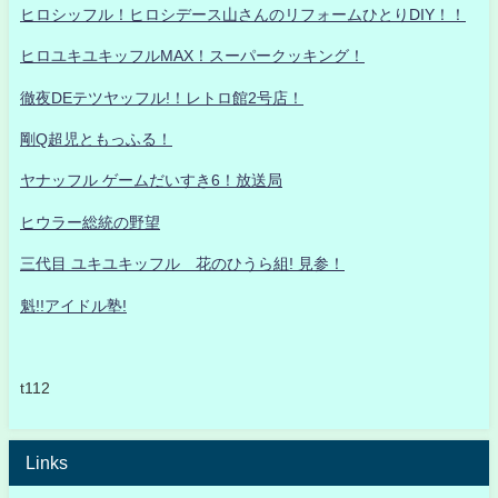
ヒロシッフル！ヒロシデース山さんのリフォームひとりDIY！！
ヒロユキユキッフルMAX！スーパークッキング！
徹夜DEテツヤッフル!！レトロ館2号店！
剛Q超児ともっふる！
ヤナッフル ゲームだいすき6！放送局
ヒウラー総統の野望
三代目 ユキユキッフル 花のひうら組! 見参！
魁!!アイドル塾!
t112
Links