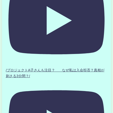
/プロジェクトA子さんも注目？ なぜ私は入会拒否？真相が
刺さる3分間？/