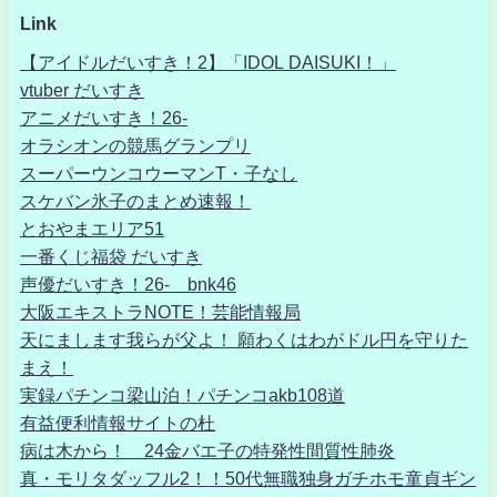
Link
【アイドルだいすき！2】「IDOL DAISUKI！」
vtuber だいすき
アニメだいすき！26-
オラシオンの競馬グランプリ
スーパーウンコウーマンT・子なし
スケバン氷子のまとめ速報！
とおやまエリア51
一番くじ福袋 だいすき
声優だいすき！26- bnk46
大阪エキストラNOTE！芸能情報局
天にまします我らが父よ！ 願わくはわがドル円を守りた
まえ！
実録パチンコ梁山泊！パチンコakb108道
有益便利情報サイトの杜
病は木から！ 24金バエ子の特発性間質性肺炎
真・モリタダッフル2！！50代無職独身ガチホモ童貞ギン