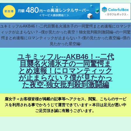
ユキミッフルAKB46！-二代目襲名火浦氷子の一同驚愕まとめ速報にロマンテ
ィックが止まらない？--僕が見たかった夜空！独女批判殺到激闘編--の一同驚
愕まとめ速報にロマンティックが止まらない？-僕の見たかった夜空編--僕の
見たかった星空編-
ユキミッフル--AKB46！--二代
目襲名火浦氷子の一同驚愕ま
とめ速報！にロマンティック
が止まらない？僕が見たかっ
た夜空-独女批判殺到激闘編
腐女子＜お客様皆様が掲載の記事等へアクセス、閲覧、こちらのサービ
スを利用される事でかろうじて運営できています＞本日は足元が悪い中
ご足労頂き誠に有難うございます。