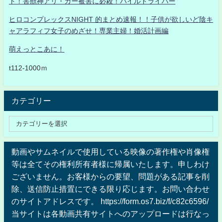
ト！害獣神アリ・ガー被害に必殺！パイルドライバー
ヒロコンプレックスNIGHT 的まとめ速報！！子供が欲しいど陰キ
ャアラフィフ女子のめざせ！専業主婦！婚活計画編
萌えっとこあに！
t112-1000ｍ
カテゴリー
動画やサムネイルで使用している映像の著作権や肖像権
等は全てその権利所有者様に帰属いたします。申しわけ
ございません。お客様からの要望、問題がある記事を削
除、送信防止措置にできる限り応じます。お問い合わせ
のサイトアドレスです。 https://form.os7.biz/f/c82c6596/
当サイトは各動画共有サイトへのアップロードは行なっ