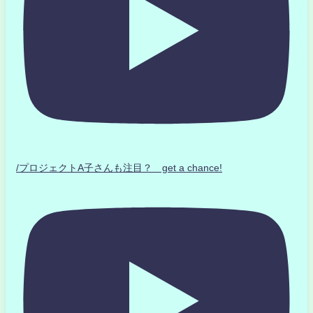
/プロジェクトA子さんも注目？ get a chance!