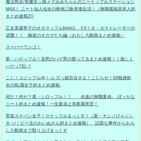
魔法熟女/美魔女ッ娘メグみみちゃんのニートッフルステーション
MAX！ ニート仙人仙女の映画三昧老後生活！（無職孤独居老人的
まとめ速報Z)]
乙女系腐男子のオカマッフルMAX2- FX！オ・カマトレーダーの
逆襲！！ 極道のオカマたち編（おもしろ動画まとめ速報）
スーパーウンコ！
新・ハゲッフル！哀愁のハゲ男の髪ってるまとめ速報！！激しく
ハゲっTEL？
こじ！コジッフル@！-レズっ娘百合ネエ！こじらせ！50独身処
女のBL腐女子的まとめ速報-
何だ！何が？真・シロッフル！！ 永遠の無職童貞- ぼっちな
ニート的まとめ速報！一生童貞上等夜露死苦！
男装スケバン女子！スケッフルまっくす！（新・ナンノひゃくし
きっ!！ビー玉のおいぬさん的まとめ速報） 話題な事件からおも
しろ動画まで取り上げまっくす