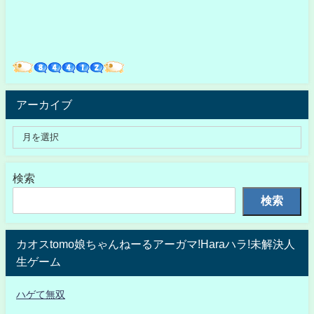
アーカイブ
検索
検索
カオスtomo娘ちゃんねーるアーガマ!Haraハラ!未解決人
生ゲーム
ハゲて無双