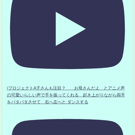
/プロジェクトA子さんも注目？ お母さんだよ とアニメ声
の可愛いらしい声で手を振ってくれる 起き上がりながら両手
をパタパタさせて 右へ左へと ダンスする