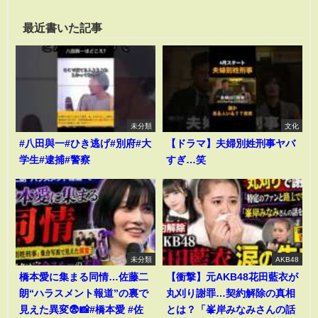
最近書いた記事
未分類
文化
#八田與一#ひき逃げ#別府#大
【ドラマ】夫婦別姓刑事ヤバ
学生#逮捕#警察
すぎ…笑
未分類
AKB48
橋本愛に集まる同情…佐藤二
【衝撃】元AKB48花田藍衣が
朗“ハラスメント報道”の裏で
丸刈り謝罪…契約解除の真相
見えた異変😨📸#橋本愛 #佐
とは？「峯岸みなみさんの話