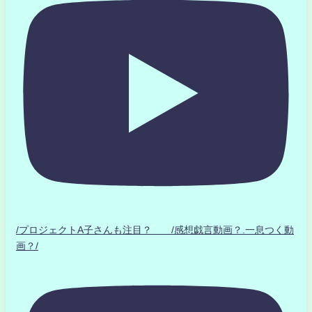
/プロジェクトA子さんも注目？ /感想戯言動画？.一息つく動
画？/