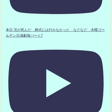
本日 兄が死んだ 葬式には行かなかった などなど 木曜ゴー
ルデン日浦劇場パート7