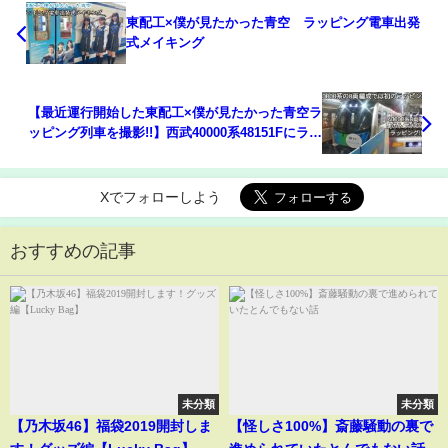
東配工×僕が見たかった青空 ラッピング電車出発
式メイキング
【最近運行開始した東配工×僕が見たかった青空ラ
ッピング列車を撮影!!】西武40000系48151Fにラッ
ピングされました!
Xでフォローしよう
おすすめの記事
未分類
未分類
【乃木坂46】福袋2019開封しま
【怪しさ100%】斎藤騒動の裏で