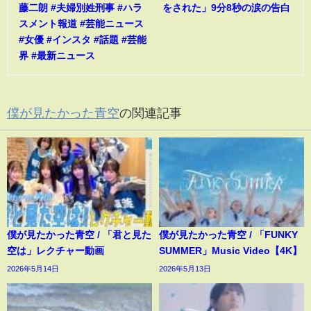
藤二朗 #夫婦別姓刑事 #ハラ
をされた」9分8秒の涙の告白
スメント報道 #芸能ニュース
#女優 #インスタ #話題 #芸能
界 #最新ニュース
僕が見たかった青空
の関連記事
僕が見たかった青空 / 「君と見た
僕が見たかった青空 / 「FUNKY
空は」レクチャー動画
SUMMER」Music Video【4K】
2026年5月14日
2026年5月13日