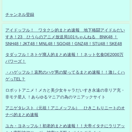
チャンネル登録
アイドッフル！ ワタクシ的まとめ速報 地下格闘アイドルだい
すき！23 ひうらのアニメ放送局101ちゃんねる BNK48 ！
SNH48！JKT48！MNL48！SGO48！GNZ48！STU48！SKE48
タダッフル！ネトゲ廃人的まとめ速報！！ネット乞食DE2000万
パワーズ！
・ハゲッフル！哀愁のハゲ男の髪ってるまとめ速報！！激しくハ
ゲっTEL？
ロボットアニメ！メカと美少女キャラだいすき永遠の非リア充・
非モテ星人 ！あらゆるマニアの為のマニアックサイト
アニゲタレスト（元祖！アニメッフル） ひきこもりニートのオ
ナベ的まとめ速報
ユカ・ヨネッフル！初老的まとめ速報！！大帝イタチにラリアッ