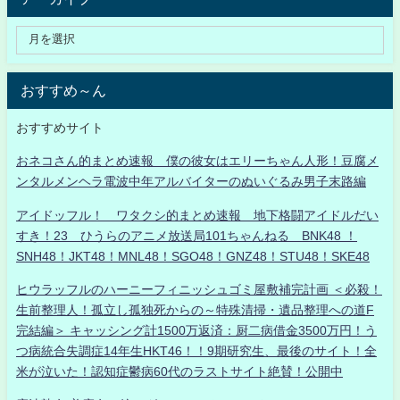
おすすめ～ん
おすすめサイト
おネコさん的まとめ速報 僕の彼女はエリーちゃん人形！豆腐メ
ンタルメンヘラ電波中年アルバイターのぬいぐるみ男子末路編
アイドッフル！ ワタクシ的まとめ速報 地下格闘アイドルだい
すき！23 ひうらのアニメ放送局101ちゃんねる BNK48 ！
SNH48！JKT48！MNL48！SGO48！GNZ48！STU48！SKE48
ヒウラッフルのハーニーフィニッシュゴミ屋敷補完計画 ＜必殺！
生前整理人！孤立し孤独死からの～特殊清掃・遺品整理への道F
完結編＞ キャッシング計1500万返済：厨二病借金3500万円！う
つ病統合失調症14年生HKT46！！9期研究生、最後のサイト！全
米が泣いた！認知症鬱病60代のラストサイト絶賛！公開中