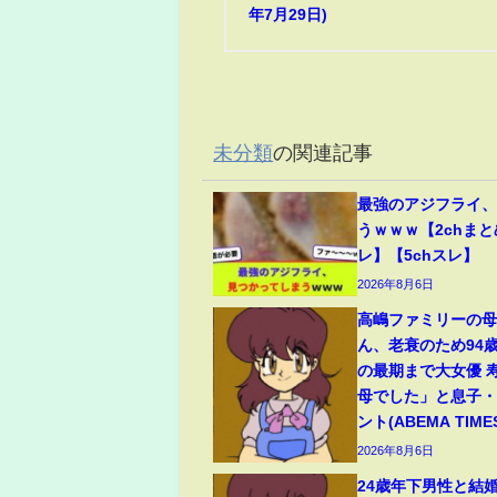
年7月29日)
未分類
の関連記事
最強のアジフライ
うｗｗｗ【2chまと
レ】【5chスレ】
2026年8月6日
高嶋ファミリーの
ん、老衰のため94
の最期まで大女優 
母でした」と息子
ント(ABEMA TIME
2026年8月6日
24歳年下男性と結