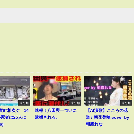
未分類
未分類
未分類
度6”相次ぐ 14
速報！八田與一ついに
【AI演歌】こころの花
死者は25人に
逮捕される。
道 / 朝花美穂 cover by
6)
朝霧れな