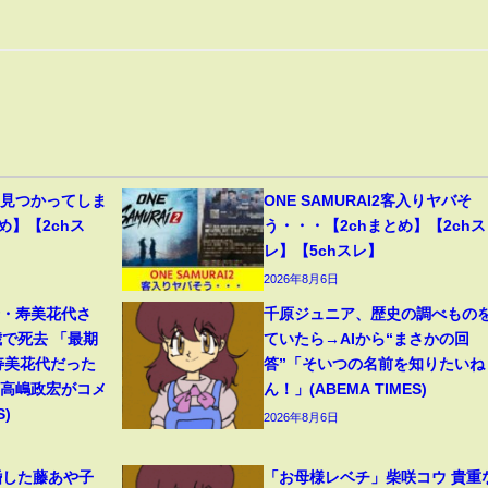
、見つかってしま
ONE SAMURAI2客入りヤバそ
め】【2chス
う・・・【2chまとめ】【2chス
レ】【5chスレ】
2026年8月6日
母・寿美花代さ
千原ジュニア、歴史の調べもの
歳で死去 「最期
ていたら→AIから“まさかの回
寿美花代だった
答”「そいつの名前を知りたいね
・高嶋政宏がコメ
ん！」(ABEMA TIMES)
S)
2026年8月6日
婚した藤あや子
「お母様レベチ」柴咲コウ 貴重