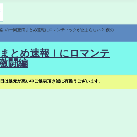
編--の一同驚愕まとめ速報にロマンティックが止まらない？-僕の
驚愕まとめ速報！にロマンテ
激闘編
日は足元が悪い中ご足労頂き誠に有難うございます。