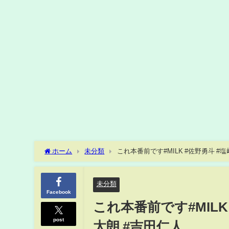
ホーム
未分類
未分類
Facebook
これ本番前です#MILK
post
太朗 #吉田仁人