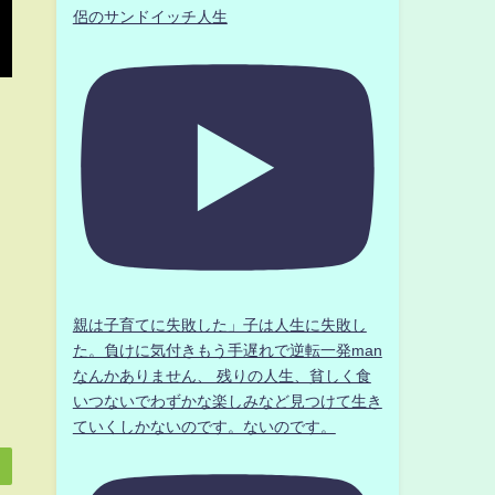
侶のサンドイッチ人生
親は子育てに失敗した」子は人生に失敗し
た。負けに気付きもう手遅れで逆転一発man
なんかありません、 残りの人生、貧しく食
いつないでわずかな楽しみなど見つけて生き
ていくしかないのです。ないのです。