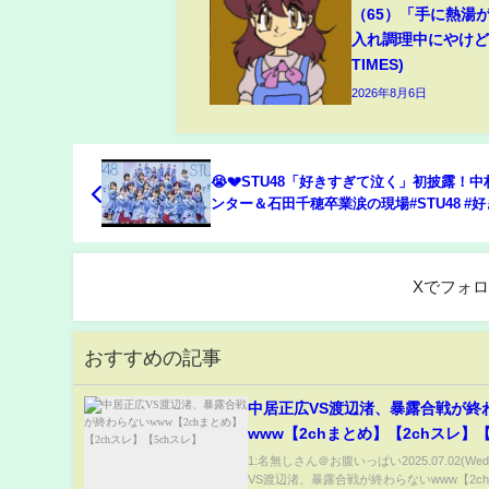
（65）「手に熱湯
入れ調理中にやけど(
TIMES)
2026年8月6日
😭💔STU48「好きすぎて泣く」初披露！
ンター＆石田千穂卒業涙の現場#STU48 #
て泣く #中村舞 #石田千穂卒業 #STU48イベ
ラゾーナ川崎 #48グループ #卒コン発表
Xでフォ
おすすめの記事
中居正広VS渡辺渚、暴露合戦が終
www【2chまとめ】【2chスレ】【
レ】
1:名無しさん＠お腹いっぱい2025.07.02(We
VS渡辺渚、暴露合戦が終わらないwww【2c