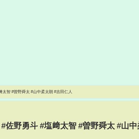
これ本番前です#MILK #佐野勇斗 #塩﨑太智 #曽野舜太 #山中柔太朗 #吉田仁人
 #佐野勇斗 #塩﨑太智 #曽野舜太 #山中