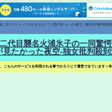
速報にロマンティックが止まらない？--僕が見たかった夜空！独女批判殺到激闘
！--二代目襲名火浦氷子の一同
見たかった夜空-独女批判殺到
、こちらのサービスを利用される事でかろうじて運営できています＞本