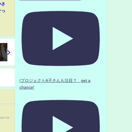
小さ
そっ
/プロジェクトA子さんも注目？ get a
chance!
own for