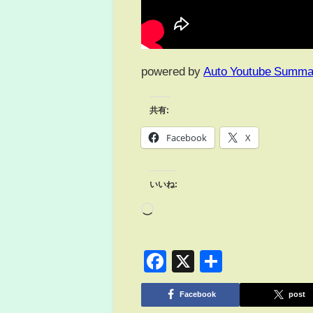
powered by
Auto Youtube Summa
共有:
Facebook
X
いいね:
Facebook
X
共
有
Facebook
post