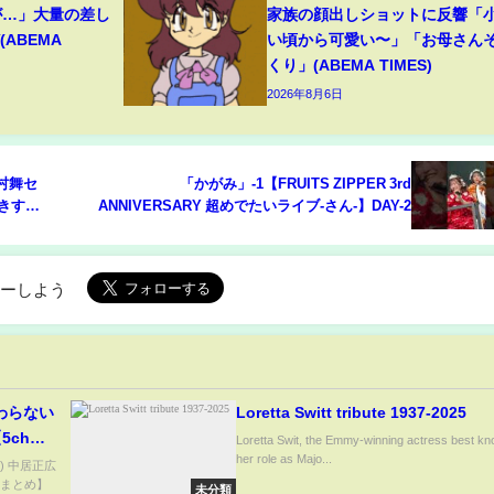
が…」大量の差し
家族の顔出しショットに反響「
ABEMA
い頃から可愛い〜」「お母さん
くり」(ABEMA TIMES)
2026年8月6日
中村舞セ
「かがみ」-1【FRUITS ZIPPER 3rd
好きすぎ
ANNIVERSARY 超めでたいライブ-さん-】DAY-2
ント #
ローしよう
わらない
Loretta Switt tribute 1937-2025
5chス
Loretta Swit, the Emmy-winning actress best kn
her role as Majo...
d) 中居正広
hまとめ】
未分類