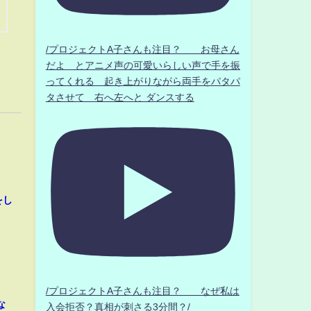
/プロジェクトA子さんも注目？ お母さん
だよ とアニメ声の可愛いらしい声で手を振
ってくれる 起き上がりながら両手をパタパ
タさせて 右へ左へと ダンスする
をし
/プロジェクトA子さんも注目？ なぜ私は
な
入会拒否？真相が刺さる3分間？/