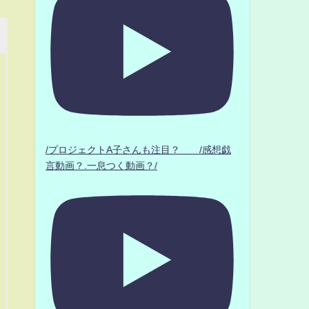
/プロジェクトA子さんも注目？ /感想戯
言動画？.一息つく動画？/