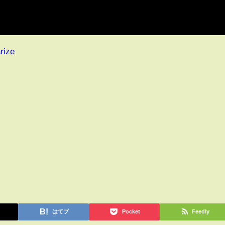
rize
はてブ
Pocket
Feedly