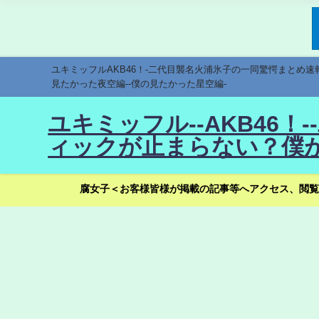
ユキミッフルAKB46！-二代目襲名火浦氷子の一同驚愕まとめ
見たかった夜空編--僕の見たかった星空編-
ユキミッフル--AKB46
ィックが止まらない？僕が
腐女子＜お客様皆様が掲載の記事等へアクセス、閲覧