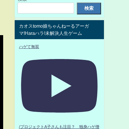
検索
カオスtomo娘ちゃんねーるアーガ
マ!Haraハラ!未解決人生ゲーム
ハゲて無双
/プロジェクトA子さんも注目？ 独身ハゲ僧