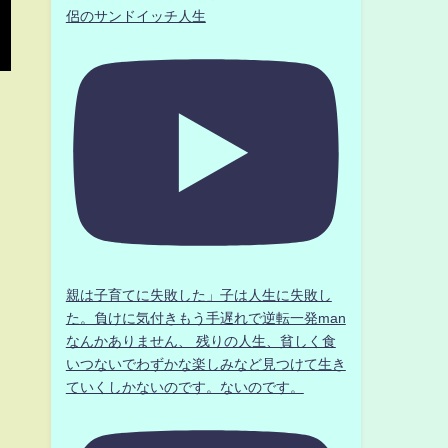
侶のサンドイッチ人生
親は子育てに失敗した」子は人生に失敗し
た。負けに気付きもう手遅れで逆転一発man
なんかありません、 残りの人生、貧しく食
いつないでわずかな楽しみなど見つけて生き
ていくしかないのです。ないのです。