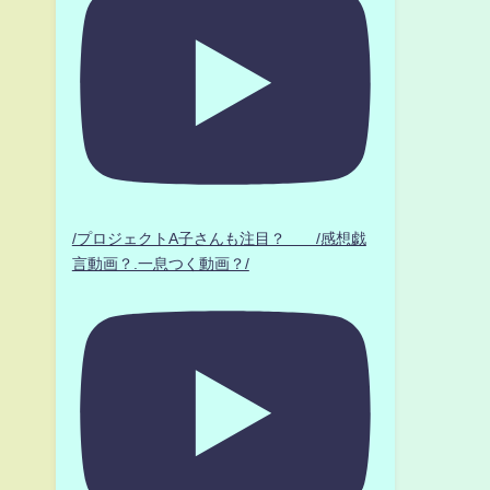
/プロジェクトA子さんも注目？ /感想戯
言動画？.一息つく動画？/