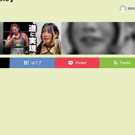
tom
はてブ
Pocket
Feedly