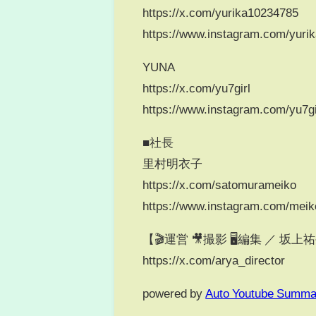
https://x.com/yurika10234785
https://www.instagram.com/yuri
YUNA
https://x.com/yu7girl
https://www.instagram.com/yu7gi
■社長
里村明衣子
https://x.com/satomurameiko
https://www.instagram.com/mei
【🎬運営 🎥撮影 🖥️編集 ／ 坂上
https://x.com/arya_director
powered by
Auto Youtube Summa