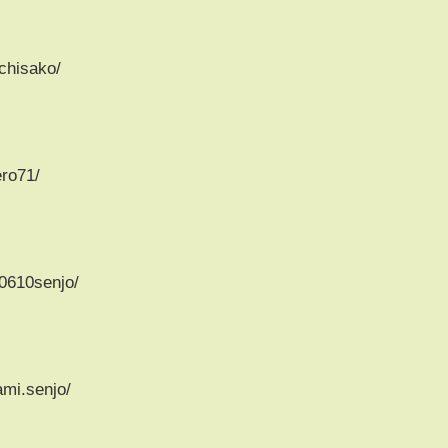
chisako/
ero71/
0610senjo/
mi.senjo/