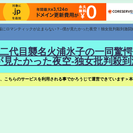
速報にロマンティックが止まらない？--僕が見たかった夜空！独女批判殺到激闘
！--二代目襲名火浦氷子の一同
見たかった夜空-独女批判殺到
、こちらのサービスを利用される事でかろうじて運営できています＞本