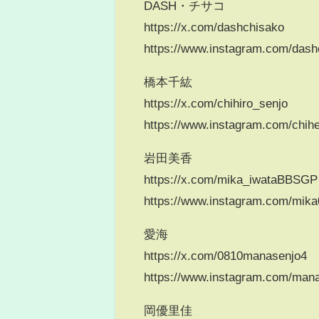
DASH・チサコ
https://x.com/dashchisako
https://www.instagram.com/dash
橋本千紘
https://x.com/chihiro_senjo
https://www.instagram.com/chih
岩田美香
https://x.com/mika_iwataBBSGP
https://www.instagram.com/mika
愛海
https://x.com/0810manasenjo4
https://www.instagram.com/mana
岡優里佳