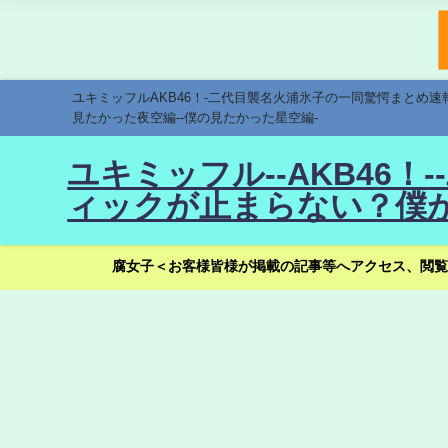
ユキミッフルAKB46！-二代目襲名火浦氷子の一同驚愕まとめ
見たかった夜空編--僕の見たかった星空編-
ユキミッフル--AKB46
ィックが止まらない？僕が
腐女子＜お客様皆様が掲載の記事等へアクセス、閲覧