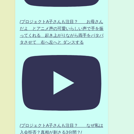
/プロジェクトA子さんも注目？ お母さん
だよ とアニメ声の可愛いらしい声で手を振
ってくれる 起き上がりながら両手をパタパ
タさせて 右へ左へと ダンスする
/プロジェクトA子さんも注目？ なぜ私は
入会拒否？真相が刺さる3分間？/