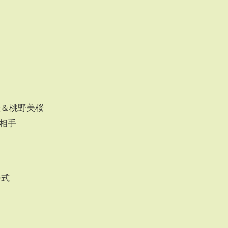
優里佳＆桃野美桜
い相手
公式