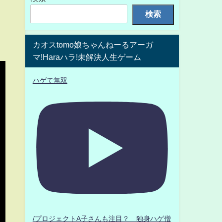
検索
カオスtomo娘ちゃんねーるアーガ
マ!Haraハラ!未解決人生ゲーム
ハゲて無双
/プロジェクトA子さんも注目？ 独身ハゲ僧