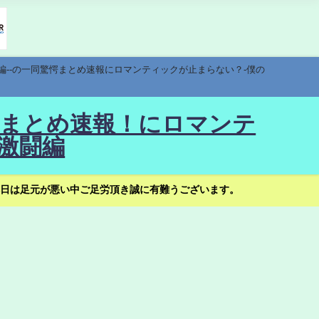
編--の一同驚愕まとめ速報にロマンティックが止まらない？-僕の
驚愕まとめ速報！にロマンテ
激闘編
日は足元が悪い中ご足労頂き誠に有難うございます。