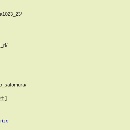
ka1023_23/
_rl/
ko_satomura/
祐生】
rize