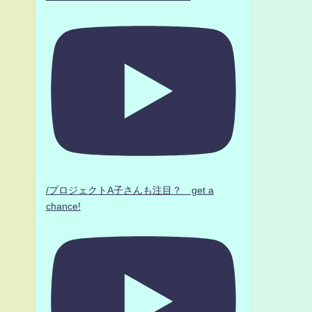
/プロジェクトA子さんも注目？ get a
chance!