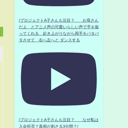
/プロジェクトA子さんも注目？ お母さん
だよ とアニメ声の可愛いらしい声で手を振
ってくれる 起き上がりながら両手をパタパ
タさせて 右へ左へと ダンスする
/プロジェクトA子さんも注目？ なぜ私は
入会拒否？真相が刺さる3分間？/