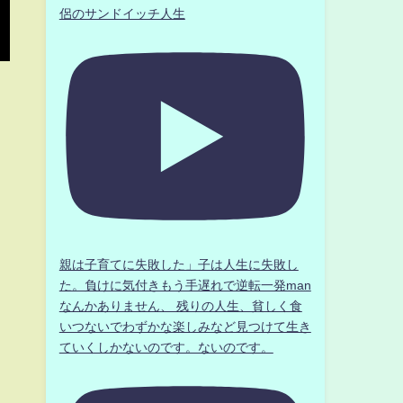
侶のサンドイッチ人生
親は子育てに失敗した」子は人生に失敗し
た。負けに気付きもう手遅れで逆転一発man
なんかありません、 残りの人生、貧しく食
いつないでわずかな楽しみなど見つけて生き
ていくしかないのです。ないのです。