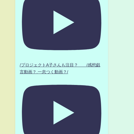
/プロジェクトA子さんも注目？ /感想戯
言動画？.一息つく動画？/