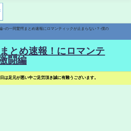
編--の一同驚愕まとめ速報にロマンティックが止まらない？-僕の
驚愕まとめ速報！にロマンテ
激闘編
日は足元が悪い中ご足労頂き誠に有難うございます。