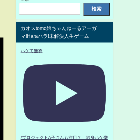
検索
カオスtomo娘ちゃんねーるアーガ
マ!Haraハラ!未解決人生ゲーム
ハゲて無双
/プロジェクトA子さんも注目？ 独身ハゲ僧