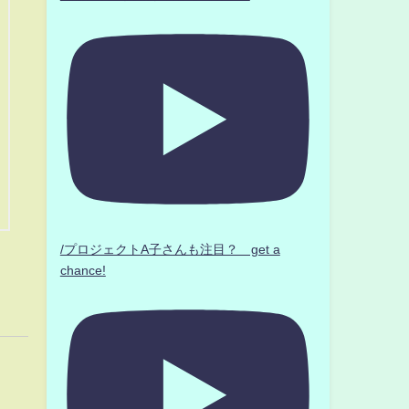
/プロジェクトA子さんも注目？ get a
chance!