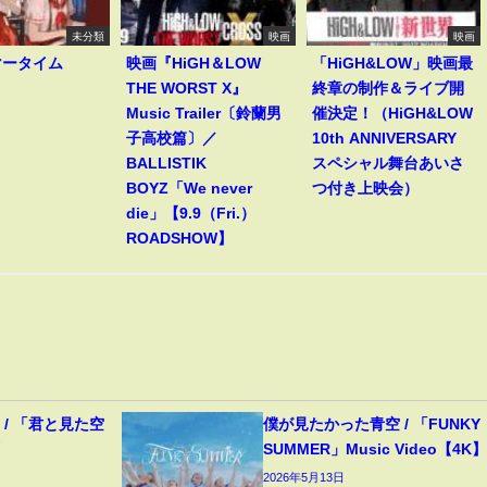
未分類
映画
映画
マータイム
映画『HiGH＆LOW
「HiGH&LOW」映画最
THE WORST X』
終章の制作＆ライブ開
Music Trailer〔鈴蘭男
催決定！（HiGH&LOW
子高校篇〕／
10th ANNIVERSARY
BALLISTIK
スペシャル舞台あいさ
BOYZ「We never
つ付き上映会）
die」【9.9（Fri.）
ROADSHOW】
/ 「君と見た空
僕が見たかった青空 / 「FUNKY
画
SUMMER」Music Video【4K】
2026年5月13日