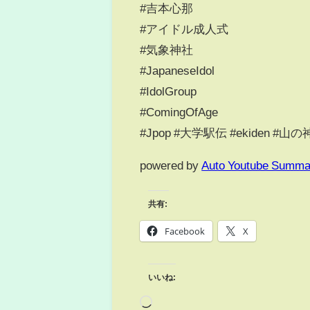
#吉本心那
#アイドル成人式
#気象神社
#JapaneseIdol
#IdolGroup
#ComingOfAge
#Jpop #大学駅伝 #ekiden #山の
powered by
Auto Youtube Summa
共有:
Facebook
X
いいね: