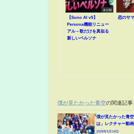
未分類
【Suno AI v5】
恋のサ
Persona機能リニュー
アル－歌だけを真似る
新しいペルソナ
僕が見たかった青空
の関連記事
僕が見たかった青空 
は」レクチャー動
2026年5月14日