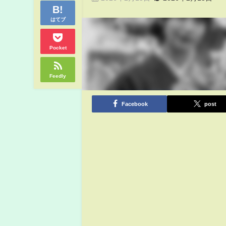
はてブ
Pocket
Feedly
Facebook
post