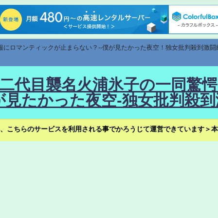
速報にロマンティックが止まらない？--僕が見たかった夜空！独女批判殺到激闘
！--二代目襲名火浦氷子の一同
見たかった夜空-独女批判殺到
、こちらのサービスを利用される事でかろうじて運営できています＞本