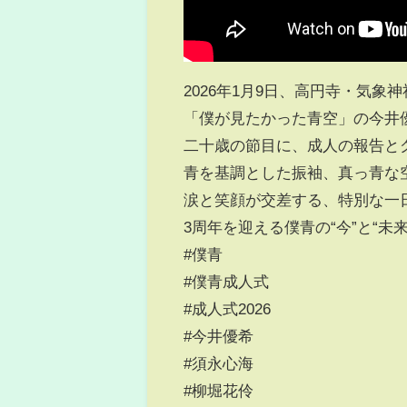
2026年1月9日、高円寺・気象
「僕が見たかった青空」の今井
二十歳の節目に、成人の報告と
青を基調とした振袖、真っ青な
涙と笑顔が交差する、特別な一
3周年を迎える僕青の“今”と“
#僕青
#僕青成人式
#成人式2026
#今井優希
#須永心海
#柳堀花伶