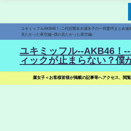
ユキミッフルAKB46！-二代目襲名火浦氷子の一同驚愕まとめ
見たかった夜空編--僕の見たかった星空編-
ユキミッフル--AKB46
ィックが止まらない？僕が
腐女子＜お客様皆様が掲載の記事等へアクセス、閲覧