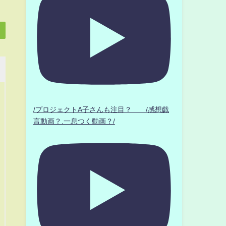
/プロジェクトA子さんも注目？ /感想戯
言動画？.一息つく動画？/