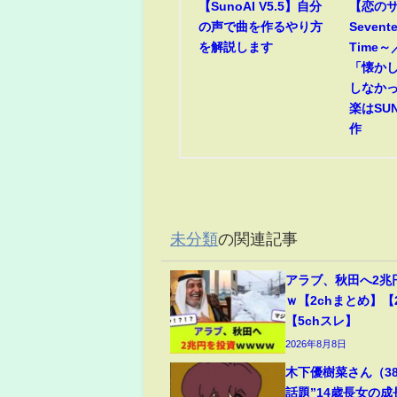
【SunoAI V5.5】自分
【恋のサ
の声で曲を作るやり方
Sevent
を解説します
Time
「懐か
しなか
楽はSUN
作
未分類
の関連記事
アラブ、秋田へ2兆
ｗ【2chまとめ】【
【5chスレ】
2026年8月8日
木下優樹菜さん（3
話題”14歳長女の