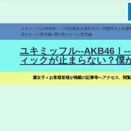
ユキミッフルAKB46！-二代目襲名火浦氷子の一同驚愕まとめ
見たかった夜空編--僕の見たかった星空編-
ユキミッフル--AKB46
ィックが止まらない？僕が
腐女子＜お客様皆様が掲載の記事等へアクセス、閲覧