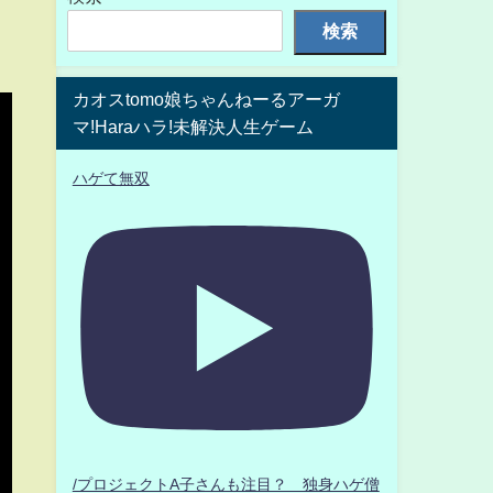
検索
カオスtomo娘ちゃんねーるアーガ
マ!Haraハラ!未解決人生ゲーム
ハゲて無双
/プロジェクトA子さんも注目？ 独身ハゲ僧