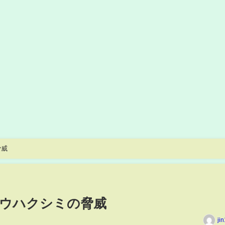
脅威
ウハクシミの脅威
ji