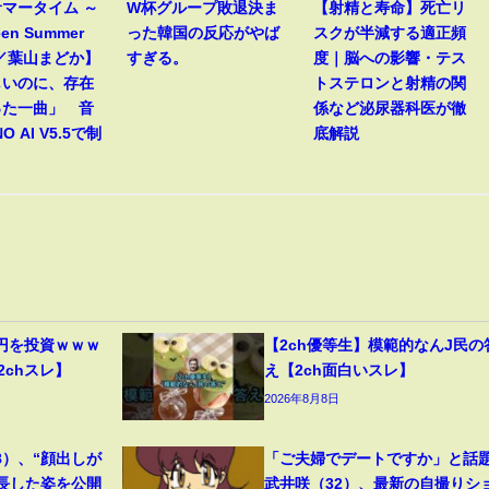
マータイム ～
W杯グループ敗退決ま
【射精と寿命】死亡リ
een Summer
った韓国の反応がやば
スクが半減する適正頻
～／葉山まどか】
すぎる。
度｜脳への影響・テス
しいのに、存在
トステロンと射精の関
った一曲」 音
係など泌尿器科医が徹
O AI V5.5で制
底解説
円を投資ｗｗｗ
【2ch優等生】模範的なんJ民の
2chスレ】
え【2ch面白いスレ】
2026年8月8日
8）、“顔出しが
「ご夫婦でデートですか」と話
成長した姿を公開
武井咲（32）、最新の自撮りシ