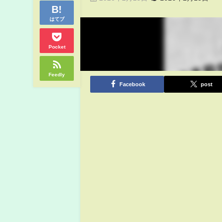
はてブ
Pocket
Feedly
Facebook
post