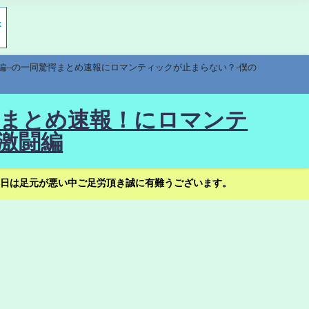
編--の一同驚愕まとめ速報にロマンティックが止まらない？-僕の
驚愕まとめ速報！にロマンテ
激闘編
日は足元が悪い中ご足労頂き誠に有難うございます。