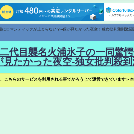
速報にロマンティックが止まらない？--僕が見たかった夜空！独女批判殺到激闘
！--二代目襲名火浦氷子の一同
見たかった夜空-独女批判殺到
、こちらのサービスを利用される事でかろうじて運営できています＞本