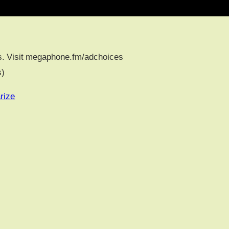
s. Visit megaphone.fm/adchoices
s)
rize