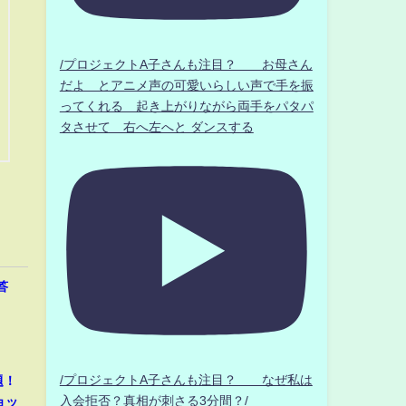
/プロジェクトA子さんも注目？ お母さん
だよ とアニメ声の可愛いらしい声で手を振
ってくれる 起き上がりながら両手をパタパ
タさせて 右へ左へと ダンスする
答
/プロジェクトA子さんも注目？ なぜ私は
題！
入会拒否？真相が刺さる3分間？/
ョッ