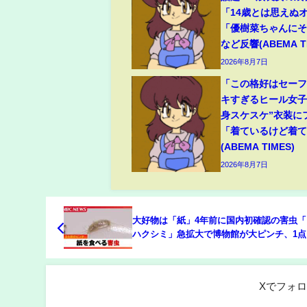
「14歳とは思えぬ
「優樹菜ちゃんに
など反響(ABEMA TI
2026年8月7日
「この格好はセー
キすぎるヒール女子
身スケスケ”衣装に
「着ているけど着
(ABEMA TIMES)
2026年8月7日
大好物は「紙」4年前に国内初確認の害虫「
ハクシミ」急拡大で博物館が大ピンチ、1点
文化財を守れ!学芸員が突き止めた弱点で撲
Xでフォ