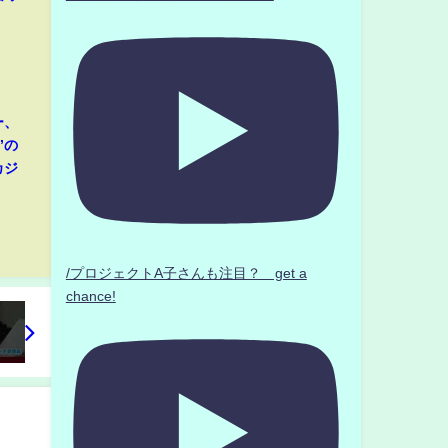
ー、
”の
カジ
/プロジェクトA子さんも注目？ get a
chance!