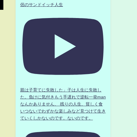
侶のサンドイッチ人生
親は子育てに失敗した」子は人生に失敗し
た。負けに気付きもう手遅れで逆転一発man
なんかありません、 残りの人生、貧しく食
いつないでわずかな楽しみなど見つけて生き
ていくしかないのです。ないのです。