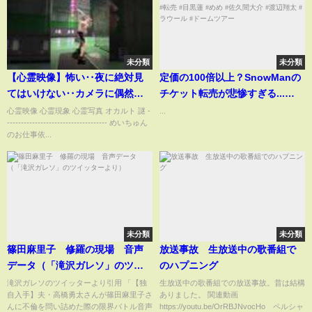
未分類
未分類
【心霊映像】怖い‥夜に絶対見
定価の100倍以上？SnowManの
てはいけない‥カメラに偶然映
チケット転売が悲惨すぎる...
った‥ 心霊現象 #shorts
#snowman #スノーマン #rays #
心霊映像 心霊現象 心霊写真 オカルト 謎 -
...
------------------------------------ めいちゅん
#tiktok #viralvideos #怖い話
転売 #目黒蓮 #めめ #佐久間大介
のお仕事依...
#渡辺翔太 #ラウール #ドームツ
アー
未分類
未分類
篠田麻里子 修羅の現場 音声
放送事故 生放送中の歌番組で
データ（「滝沢ガレソ」のツイ
のハプニング
ッターより）
滝沢ガレソのツイッターより引用 「【独
生放送中の歌番組での放送事故。昔は結構
自入手】夫・高橋勇太さんが篠田麻里子さ
ありました。 関連動画
んに不倫を問い詰めた際の限界バトル音声
https://youtu.be/OrRBJNvocHo ペルシャ