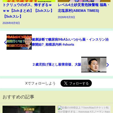
トクリュウのボス、怖すぎるｗ
レベル4土砂災害危険警報 福島・
ｗｗ【2chまとめ】【2chスレ】
北塩原村(ABEMA TIMES)
【5chスレ】
2026年8月9日
2026年8月9日
健康診断で糖尿病!HbA1cいつから薬・インスリン治
療開始?_相模原内科 #shorts
２歳児投げ落とし殺害容疑、大阪
Xでフォローしよう
おすすめの記事