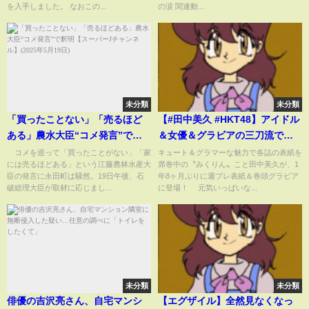
を入手しました。 なおこの...
の涙 関連動...
未分類
未分類
「買ったことない」「売るほど
【#田中美久 #HKT48】アイドル
ある」農水大臣“コメ発言”で釈
＆女優＆グラビアの三刀流で活
明【スーパーJチャンネル】
躍する〝みくりん〟が週プレ表
コメを巡って「買ったことがない」「家
キュート＆グラマーな魅力で各誌の表紙を
には売るほどある」という江藤農林水産大
席巻中の〝みくりん〟こと田中美久が、1
(2025年5月19日)
紙に登場！ Miku Tanaka
臣の発言に永田町は騒然。19日午後、石
年8ヶ月ぶりに週プレ表紙＆巻頭グラビア
破総理大臣が取材に応じまし...
に登場！ 元気いっぱいな...
未分類
未分類
俳優の吉沢亮さん、自宅マンシ
【エグザイル】全然見なくなっ