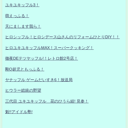
ユキユキッフル3！
萌えっふる！
天にまします我ら！
ヒロシッフル！ヒロシデース山さんのリフォームひとりDIY！！
ヒロユキユキッフルMAX！スーパークッキング！
徹夜DEテツヤッフル!！レトロ館2号店！
剛Q超児ともっふる！
ヤナッフル ゲームだいすき6！放送局
ヒウラー総統の野望
三代目 ユキユキッフル 花のひうら組! 見参！
魁!!アイドル塾!