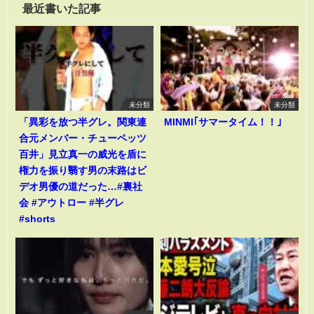
最近書いた記事
未分類
未分類
「異彩を放つ半グレ。関東連
MINMI｢サマータイム！！｣
合元メンバー・チューペッツ
百井」見立真一の威光を盾に
権力を振り翳す男の末路はビ
デオ男優の道だった…#裏社
会 #アウトロー #半グレ
#shorts