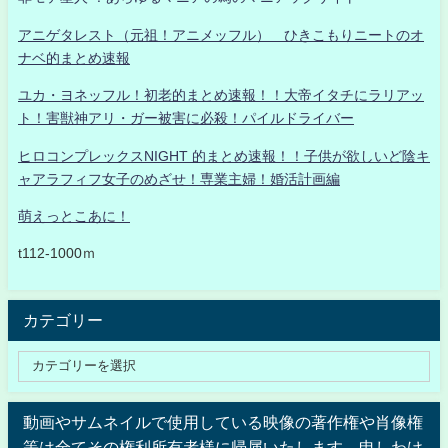
アニゲタレスト（元祖！アニメッフル） ひきこもりニートのオ
ナベ的まとめ速報
ユカ・ヨネッフル！初老的まとめ速報！！大帝イタチにラリアッ
ト！害獣神アリ・ガー被害に必殺！パイルドライバー
ヒロコンプレックスNIGHT 的まとめ速報！！子供が欲しいど陰キ
ャアラフィフ女子のめざせ！専業主婦！婚活計画編
萌えっとこあに！
t112-1000ｍ
カテゴリー
動画やサムネイルで使用している映像の著作権や肖像権
等は全てその権利所有者様に帰属いたします。申しわけ