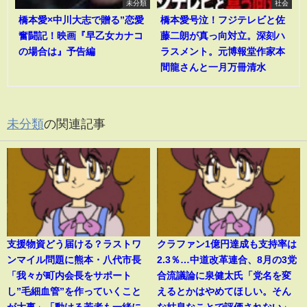
未分類
社会
橋本愛×中川大志で贈る”恋愛
橋本愛号泣！フジテレビと佐
奮闘記！映画『早乙女カナコ
藤二朗が真っ向対立。深刻ハ
の場合は』予告編
ラスメント。元博報堂作家本
間龍さんと一月万冊清水
未分類
の関連記事
支援物資どう届ける？ラストワ
クラファン1億円達成も支持率は
ンマイル問題に熊本・八代市長
2.3％…中道改革連合、8月の3党
「我々が町内会長をサポート
合流議論に泉健太氏「党名を変
し”毛細血管”を作っていくこと
えるとかはやめてほしい。そん