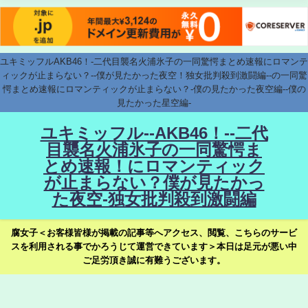
ユキミッフルAKB46！-二代目襲名火浦氷子の一同驚愕まとめ速報にロマンテ
ィックが止まらない？--僕が見たかった夜空！独女批判殺到激闘編--の一同驚
愕まとめ速報にロマンティックが止まらない？-僕の見たかった夜空編--僕の
見たかった星空編-
ユキミッフル--AKB46！--二代
目襲名火浦氷子の一同驚愕ま
とめ速報！にロマンティック
が止まらない？僕が見たかっ
た夜空-独女批判殺到激闘編
腐女子＜お客様皆様が掲載の記事等へアクセス、閲覧、こちらのサービ
スを利用される事でかろうじて運営できています＞本日は足元が悪い中
ご足労頂き誠に有難うございます。