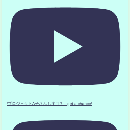
/プロジェクトA子さんも注目？ get a chance!