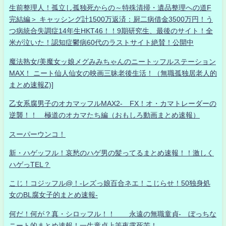
生前整理人！孤立し孤独死からの～特殊清掃・遺品整理への道F
完結編＞ キャッシング計1500万返済：厨二病借金3500万円！う
つ病統合失調症14年生HKT46！！9期研究生、最後のサイト！全
米が泣いた！認知症鬱病60代のラストサイト絶賛！公開中
魔法熟女/美魔女ッ娘メグみみちゃんのニートッフルステーション
MAX！ ニート仙人仙女の映画三昧老後生活！（無職孤独居老人的
まとめ速報Z)]
乙女系腐男子のオカマッフルMAX2- FX！オ・カマトレーダーの
逆襲！！ 極道のオカマたち編（おもしろ動画まとめ速報）
スーパーウンコ！
新・ハゲッフル！哀愁のハゲ男の髪ってるまとめ速報！！激しく
ハゲっTEL？
こじ！コジッフル@！-レズっ娘百合ネエ！こじらせ！50独身処
女のBL腐女子的まとめ速報-
何だ！何が？真・シロッフル！！ 永遠の無職童貞- ぼっちな
ニート的まとめ速報！一生童貞上等夜露死苦！