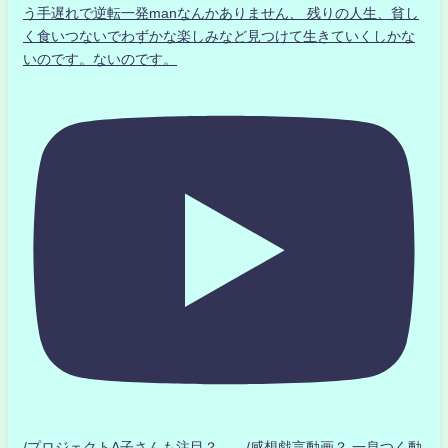
う手遅れで逆転一発manなんかありません、 残りの人生、貧し
く食いつないでわずかな楽しみなど見つけて生きていくしかな
いのです。ないのです。
/プロジェクトA子さんも注目？ /感想戯言動画？.一息つく動