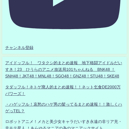
チャンネル登録
アイドッフル！ ワタクシ的まとめ速報 地下格闘アイドルだい
すき！23 ひうらのアニメ放送局101ちゃんねる BNK48 ！
SNH48！JKT48！MNL48！SGO48！GNZ48！STU48！SKE48
タダッフル！ネトゲ廃人的まとめ速報！！ネット乞食DE2000万
パワーズ！
・ハゲッフル！哀愁のハゲ男の髪ってるまとめ速報！！激しくハ
ゲっTEL？
ロボットアニメ！メカと美少女キャラだいすき永遠の非リア充・
非モテ星人 ！あらゆるマニアの為のマニアックサイト