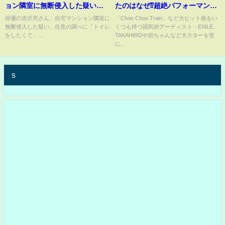
ョン隣室に無断侵入した疑い…
たのはなぜ⁉超絶パフォーマンス
任意の調べに「トイレをしたく
集団の現在にファン激震⁉【ゆっ
俳優の吉沢亮さん、自宅マンション隣室に
「Choo Choo Train」など大ヒット曲をい
無断侵入した疑い…任意の調べに「トイレ
くつも持つ国民的アーティスト・EXILE。
て」
くり解説】
をしたくて」...
TAKAHIROや岩ちゃんなど大スターを世
に...
s