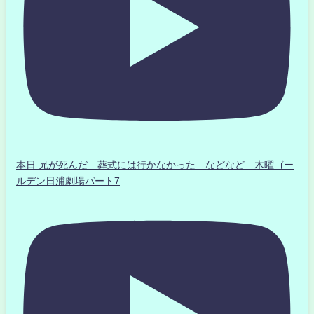
本日 兄が死んだ 葬式には行かなかった などなど 木曜ゴー
ルデン日浦劇場パート7