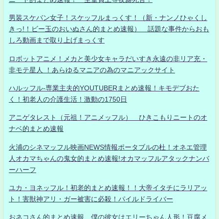
男装スケバン女子！スケッフルまっくす！（新・ナンノひゃくし
きっ!！ビー玉のおいぬさん的まとめ速報） 話題な事件からおも
しろ動画まで取り上げまっくす
ロボットアニメ！メカと美少女キャラだいすき永遠の非リア充・
非モテ星人 ！あらゆるマニアの為のマニアックサイト
ハルッフル-専業主夫的YOUTUBERまとめ速報！キモデブおた
く！初老人の介護生活！激動の1750日
アニゲタレスト（元祖！アニメッフル） ひきこもりニートのオ
ナベ的まとめ速報
火浦のシネマッフル映画NEWS情報ポータブルの杜！オネエ管理
人オカマちゃんの鬼女的まとめ速報!オカマッフルアタックナンバ
ーハーフ
ユカ・ヨネッフル！初老的まとめ速報！！大帝イタチにラリアッ
ト！害獣神アリ・ガー被害に必殺！パイルドライバー
おネコさん的まとめ速報 僕の彼女はエリーちゃん人形！豆腐メ