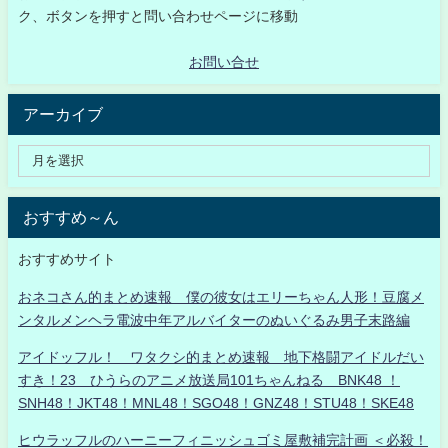
ク、ボタンを押すと問い合わせページに移動
お問い合せ
アーカイブ
おすすめ～ん
おすすめサイト
おネコさん的まとめ速報 僕の彼女はエリーちゃん人形！豆腐メ
ンタルメンヘラ電波中年アルバイターのぬいぐるみ男子末路編
アイドッフル！ ワタクシ的まとめ速報 地下格闘アイドルだい
すき！23 ひうらのアニメ放送局101ちゃんねる BNK48 ！
SNH48！JKT48！MNL48！SGO48！GNZ48！STU48！SKE48
ヒウラッフルのハーニーフィニッシュゴミ屋敷補完計画 ＜必殺！