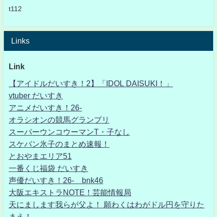
t112
Links
Link
【アイドルだいすき！2】「IDOL DAISUKI！」
vtuber だいすき
アニメだいすき！26-
オラシオンの競馬グランプリ
スーパーウンコウーマンT・子なし
スケバン氷子のまとめ速報！
とおやまエリア51
一番くじ福袋 だいすき
声優だいすき！26- bnk46
大阪エキストラNOTE！芸能情報局
天にまします我らが父よ！ 願わくはわがドル円を守りた
まえ！