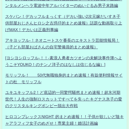
ンタルメンヘラ電波中年アルバイターのぬいぐるみ男子末路編
スケバン！デカッフルまっくす（デカい強い2次元嫁だいすき子
供部屋おじさんヒロシ之古惑仔的まとめ速報）話題な動画取り上
げMAX！デカいは正義刑事編
アキヨッフル-！ネオニートスケ番長のエキストラ芸能情報局！
（子ども部屋おばさんの自宅警備員的まとめ速報）
[ヨシヨシロッフル-！！-素浪人勇者カツオンの未解決事件簿へよ
うこそYOUKO！のナンノ洋子のはなしは信じるな編）]
モリッフル！ 50代無職独身的まとめ速報！有益便利情報サイ
トの杜 モリッフル
ユキユキッフル2！ど底辺的一同驚愕騒然まとめ速報！超氷河期
世代！人生の強制ロスカットですべてを失ったキグナス氷子の愛
のクリスタルキングボンビー脱出大作戦
ヒロコンプレックスNIGHT 的まとめ速報！！子供が欲しいど陰キ
ャアラフィフ女子のめざせ！専業主婦！婚活計画編