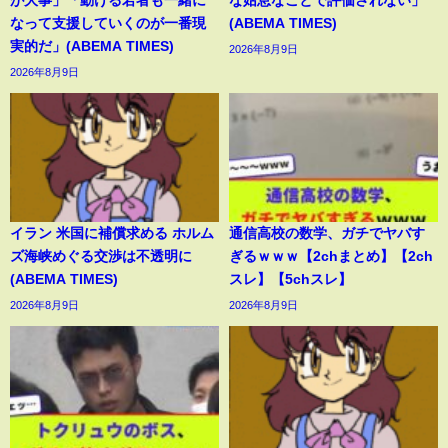
が大事」「動ける若者も一緒に
な姑息なことで評価されない」
なって支援していくのが一番現
(ABEMA TIMES)
実的だ」(ABEMA TIMES)
2026年8月9日
2026年8月9日
イラン 米国に補償求める ホルム
通信高校の数学、ガチでヤバす
ズ海峡めぐる交渉は不透明に
ぎるｗｗｗ【2chまとめ】【2ch
(ABEMA TIMES)
スレ】【5chスレ】
2026年8月9日
2026年8月9日