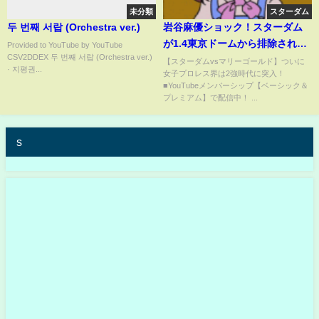
未分類
スターダム
두 번째 서랍 (Orchestra ver.)
岩谷麻優ショック！スターダム
が1.4東京ドームから排除され
Provided to YouTube by YouTube
CSV2DDEX 두 번째 서랍 (Orchestra ver.)
た！IWGP女子王座がTDCホール
【スターダムvsマリーゴールド】ついに
· 지평권...
女子プロレス界は2強時代に突入！
へ降格！木谷オーナー代わりに
■YouTubeメンバーシップ【ベーシック＆
地方で！IWGP女子の存在意義
プレミアム】で配信中！ ...
は！スターダム【STARDOM】
s