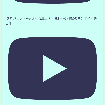
/プロジェクトA子さんも注目？ 独身ハゲ僧侶のサンドイッチ
人生