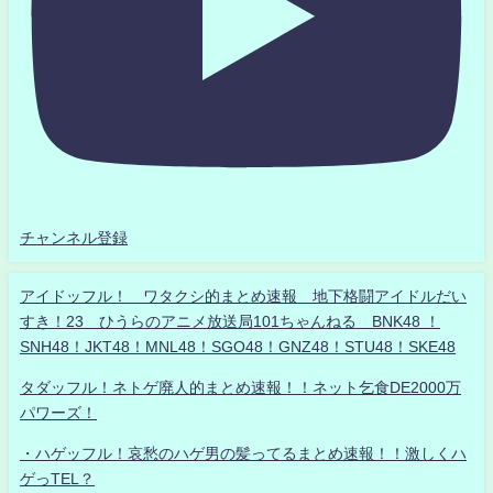
チャンネル登録
アイドッフル！ ワタクシ的まとめ速報 地下格闘アイドルだい
すき！23 ひうらのアニメ放送局101ちゃんねる BNK48 ！
SNH48！JKT48！MNL48！SGO48！GNZ48！STU48！SKE48
タダッフル！ネトゲ廃人的まとめ速報！！ネット乞食DE2000万
パワーズ！
・ハゲッフル！哀愁のハゲ男の髪ってるまとめ速報！！激しくハ
ゲっTEL？