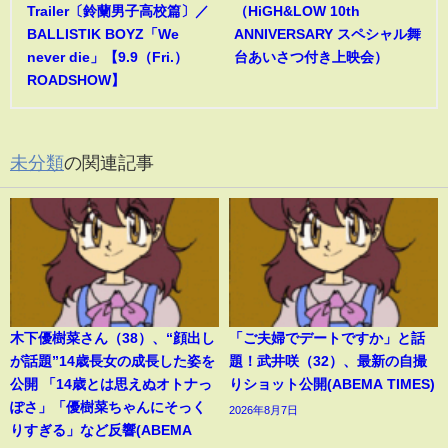
Trailer〔鈴蘭男子高校篇〕／
（HiGH&LOW 10th
BALLISTIK BOYZ「We
ANNIVERSARY スペシャル舞
never die」【9.9（Fri.）
台あいさつ付き上映会）
ROADSHOW】
未分類
の関連記事
木下優樹菜さん（38）、“顔出し
「ご夫婦でデートですか」と話
が話題”14歳長女の成長した姿を
題！武井咲（32）、最新の自撮
公開 「14歳とは思えぬオトナっ
りショット公開(ABEMA TIMES)
ぽさ」「優樹菜ちゃんにそっく
2026年8月7日
りすぎる」など反響(ABEMA