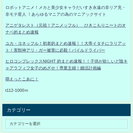
ロボットアニメ！メカと美少女キャラだいすき永遠の非リア充・
非モテ星人 ！あらゆるマニアの為のマニアックサイト
アニゲタレスト（元祖！アニメッフル） ひきこもりニートのオ
ナベ的まとめ速報
ユカ・ヨネッフル！初老的まとめ速報！！大帝イタチにラリアッ
ト！害獣神アリ・ガー被害に必殺！パイルドライバー
ヒロコンプレックスNIGHT 的まとめ速報！！子供が欲しいど陰キ
ャアラフィフ女子のめざせ！専業主婦！婚活計画編
萌えっとこあに！
t112-1000ｍ
カテゴリー