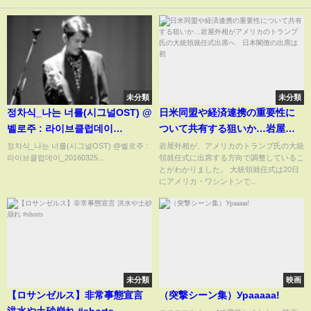
未分類
未分類
정차식_나는 너를(시그널OST) @
日米同盟や経済連携の重要性に
벨로주 : 라이브클럽데이
ついて共有する狙いか…岩屋外
_20160325
相がアメリカのトランプ氏の大
정차식_나는 너를(시그널OST) @벨로주 :
岩屋外相が、アメリカのトランプ氏の大統
라이브클럽데이_20160325...
領就任式に出席する方向で調整しているこ
統領就任式出席へ 日本閣僚の
とがわかりました。 大統領就任式は20日
出席は初
にアメリカ・ワシントンで...
未分類
映画
【ロサンゼルス】非常事態宣言
（突撃シーン集）Урааааа!