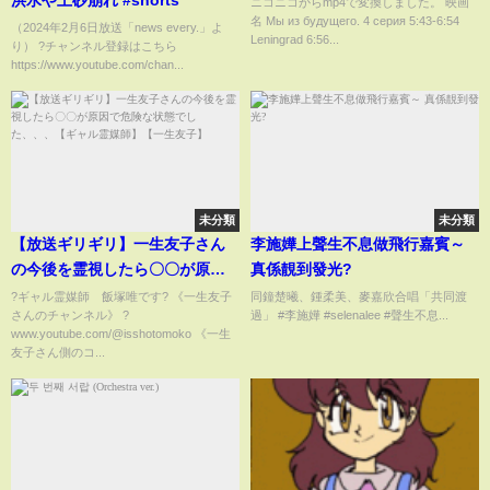
洪水や土砂崩れ #shorts
ニコニコからmp4で変換しました。 映画
名 Мы из будущего. 4 серия 5:43-6:54
（2024年2月6日放送「news every.」よ
Leningrad 6:56...
り） ?チャンネル登録はこちら
https://www.youtube.com/chan...
未分類
未分類
【放送ギリギリ】一生友子さん
李施嬅上聲生不息做飛行嘉賓～
の今後を霊視したら〇〇が原因
真係靚到發光?
で危険な状態でした、、、【ギ
?ギャル霊媒師 飯塚唯です? 《一生友子
同鐘楚曦、鍾柔美、麥嘉欣合唱「共同渡
さんのチャンネル》 ?
過」 #李施嬅 #selenalee #聲生不息...
ャル霊媒師】【一生友子】
www.youtube.com/@isshotomoko 《一生
友子さん側のコ...