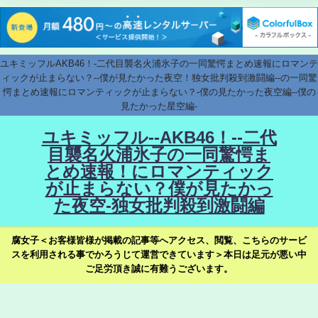
ユキミッフルAKB46！-二代目襲名火浦氷子の一同驚愕まとめ速報にロマンテ
ィックが止まらない？--僕が見たかった夜空！独女批判殺到激闘編--の一同驚
愕まとめ速報にロマンティックが止まらない？-僕の見たかった夜空編--僕の
見たかった星空編-
ユキミッフル--AKB46！--二代
目襲名火浦氷子の一同驚愕ま
とめ速報！にロマンティック
が止まらない？僕が見たかっ
た夜空-独女批判殺到激闘編
腐女子＜お客様皆様が掲載の記事等へアクセス、閲覧、こちらのサービ
スを利用される事でかろうじて運営できています＞本日は足元が悪い中
ご足労頂き誠に有難うございます。