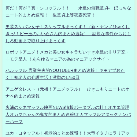
何だ！何が？真・シロッフル！！ 永遠の無職童貞- ぼっちな
ニート的まとめ速報！一生童貞上等夜露死苦！
男装スケバン女子！スケッフルまっくす！（新・ナンノひゃくし
きっ!！ビー玉のおいぬさん的まとめ速報） 話題な事件からおも
しろ動画まで取り上げまっくす
ロボットアニメ！メカと美少女キャラだいすき永遠の非リア充・
非モテ星人 ！あらゆるマニアの為のマニアックサイト
ハルッフル-専業主夫的YOUTUBERまとめ速報！キモデブおた
く！初老人の介護生活！激動の1750日
アニゲタレスト（元祖！アニメッフル） ひきこもりニートのオ
ナベ的まとめ速報
火浦のシネマッフル映画NEWS情報ポータブルの杜！オネエ管理
人オカマちゃんの鬼女的まとめ速報!オカマッフルアタックナンバ
ーハーフ
ユカ・ヨネッフル！初老的まとめ速報！！大帝イタチにラリアッ