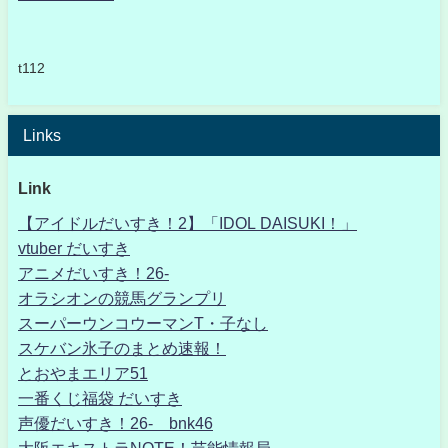
t112
Links
Link
【アイドルだいすき！2】「IDOL DAISUKI！」
vtuber だいすき
アニメだいすき！26-
オラシオンの競馬グランプリ
スーパーウンコウーマンT・子なし
スケバン氷子のまとめ速報！
とおやまエリア51
一番くじ福袋 だいすき
声優だいすき！26- bnk46
大阪エキストラNOTE！芸能情報局