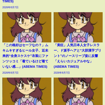
TIMES)
2026年8月7日
「この格好はセーフなの？」ム
「美狂」人気日本人女子レスラ
キムキすぎるヒール女子、近未
ー、ド派手ヘアと“大胆漢字プリ
来的“全身スケスケ”衣装にファ
ント”のノースリーブ姿に反響
ンツッコミ「着ているけど着て
「えらいカジュアルやな」
いない感…」(ABEMA TIMES)
(ABEMA TIMES)
2026年8月7日
2026年8月7日