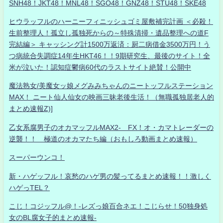
SNH48！JKT48！MNL48！SGO48！GNZ48！STU48！SKE48
ヒウラッフルのハーニーフィニッシュゴミ屋敷補完計画 ＜必殺！
生前整理人！孤立し孤独死からの～特殊清掃・遺品整理への道F
完結編＞ キャッシング計1500万返済：厨二病借金3500万円！う
つ病統合失調症14年生HKT46！！9期研究生、最後のサイト！全
米が泣いた！認知症鬱病60代のラストサイト絶賛！公開中
魔法熟女/美魔女ッ娘メグみみちゃんのニートッフルステーション
MAX！ ニート仙人仙女の映画三昧老後生活！（無職孤独居老人的
まとめ速報Z)]
乙女系腐男子のオカマッフルMAX2- FX！オ・カマトレーダーの
逆襲！！ 極道のオカマたち編（おもしろ動画まとめ速報）
スーパーウンコ！
新・ハゲッフル！哀愁のハゲ男の髪ってるまとめ速報！！激しく
ハゲっTEL？
こじ！コジッフル@！-レズっ娘百合ネエ！こじらせ！50独身処
女のBL腐女子的まとめ速報-