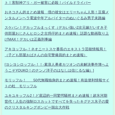
ト！害獣神アリ・ガー被害に必殺！パイルドライバー
おネコさん的まとめ速報 僕の彼女はエリーちゃん人形！豆腐メ
ンタルメンヘラ電波中年アルバイターのぬいぐるみ男子末路編
スケバン！デカッフルまっくす（デカい強い2次元嫁だいすき子
供部屋おじさんヒロシ之古惑仔的まとめ速報）話題な動画取り上
げMAX！デカいは正義刑事編
アキヨッフル-！ネオニートスケ番長のエキストラ芸能情報局！
（子ども部屋おばさんの自宅警備員的まとめ速報）
[ヨシヨシロッフル-！！-素浪人勇者カツオンの未解決事件簿へよ
うこそYOUKO！のナンノ洋子のはなしは信じるな編）]
モリッフル！ 50代無職独身的まとめ速報！有益便利情報サイ
トの杜 モリッフル
ユキユキッフル2！ど底辺的一同驚愕騒然まとめ速報！超氷河期
世代！人生の強制ロスカットですべてを失ったキグナス氷子の愛
のクリスタルキングボンビー脱出大作戦