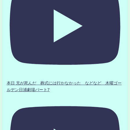
本日 兄が死んだ 葬式には行かなかった などなど 木曜ゴー
ルデン日浦劇場パート7