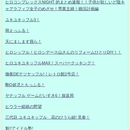
ヒロコンプレックスNIGHT 的まとめ速報！！子供が欲しいど陰キ
ャアラフィフ女子のめざせ！専業主婦！婚活計画編
ユキユキッフル3！
萌えっふる！
天にまします我ら！
ヒロシッフル！ヒロシデース山さんのリフォームひとりDIY！！
ヒロユキユキッフルMAX！スーパークッキング！
徹夜DEテツヤッフル!！レトロ館2号店！
剛Q超児ともっふる！
ヤナッフル ゲームだいすき6！放送局
ヒウラー総統の野望
三代目 ユキユキッフル 花のひうら組! 見参！
魁!!アイドル塾!