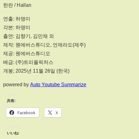
한란 / Hallan
연출: 하명미
각본: 하명미
출연: 김향기, 김민채 외
제작: 웬에버스튜디오, 언제라도(제주)
제공: 웬에버스튜디오
배급: (주)트리플픽처스
개봉; 2025년 11월 26일 (한국)
powered by
Auto Youtube Summarize
共有:
Facebook
X
いいね: