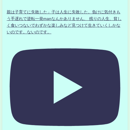
親は子育てに失敗した」子は人生に失敗した。負けに気付きも
う手遅れで逆転一発manなんかありません、 残りの人生、貧し
く食いつないでわずかな楽しみなど見つけて生きていくしかな
いのです。ないのです。