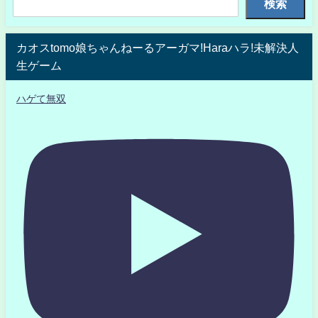
検索
カオスtomo娘ちゃんねーるアーガマ!Haraハラ!未解決人
生ゲーム
ハゲて無双