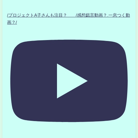
/プロジェクトA子さんも注目？ /感想戯言動画？.一息つく動
画？/