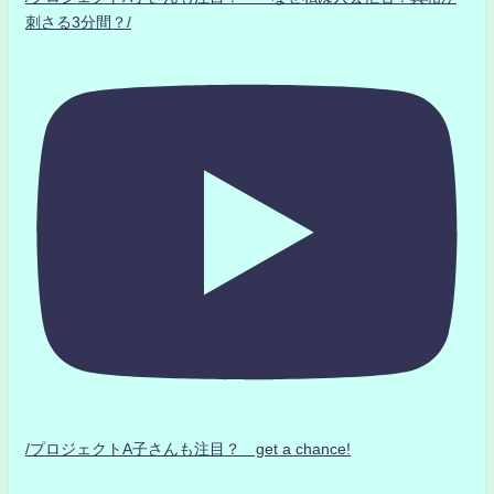
刺さる3分間？/
/プロジェクトA子さんも注目？ get a chance!