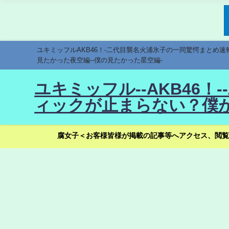
ユキミッフルAKB46！-二代目襲名火浦氷子の一同驚愕まとめ
見たかった夜空編--僕の見たかった星空編-
ユキミッフル--AKB46
ィックが止まらない？僕が
腐女子＜お客様皆様が掲載の記事等へアクセス、閲覧