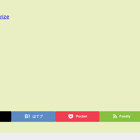
rize
はてブ
Pocket
Feedly