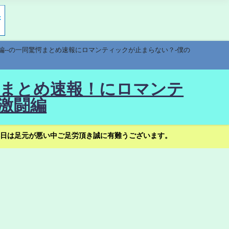
編--の一同驚愕まとめ速報にロマンティックが止まらない？-僕の
驚愕まとめ速報！にロマンテ
激闘編
日は足元が悪い中ご足労頂き誠に有難うございます。