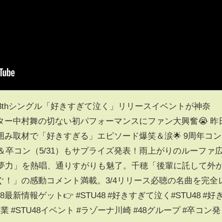
の13thシングル「好きすぎて泣く」リリースイベントが神奈
ー中村舞の切ない初パフォーマンスにファン大興奮😭 昨
み取材で「好きすぎる」エピソード爆笑＆涙🌟 9周年コン
30）＆卒コン（5/31）もサプライズ発表！雨上がりのルーファ
「夢力」を熱唱、通りすがりも魅了。千穂「後輩に託して外
！」の感動コメント満載。3/4リリース必聴の名曲を完全
新情報ゲット👉 #STU48 #好きすぎて泣く#STU48 #好
 #STU48イベント #ラゾーナ川崎 #48グループ #卒コン発