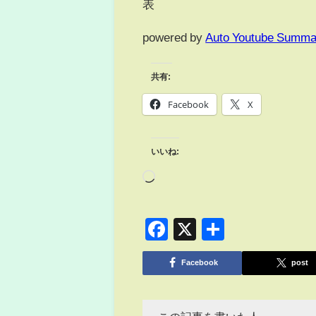
表
powered by
Auto Youtube Summa
共有:
Facebook
X
いいね:
Facebook
X
共
有
Facebook
post