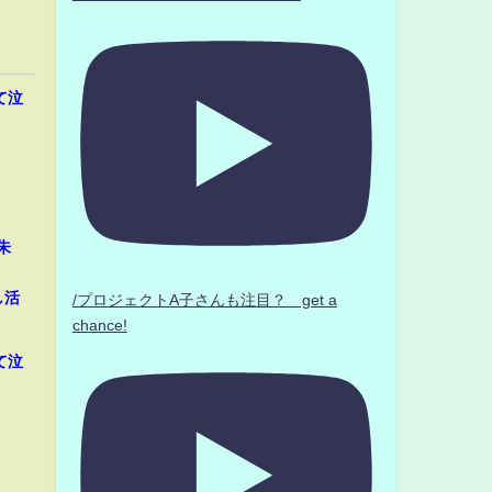
ぎて泣
朱
し活
/プロジェクトA子さんも注目？ get a
chance!
ぎて泣