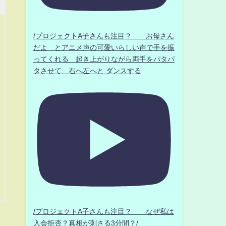
/プロジェクトA子さんも注目？ お母さん
だよ とアニメ声の可愛いらしい声で手を振
ってくれる 起き上がりながら両手をパタパ
タさせて 右へ左へと ダンスする
/プロジェクトA子さんも注目？ なぜ私は
入会拒否？真相が刺さる3分間？/