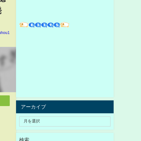
発
kuhou1
アーカイブ
検索