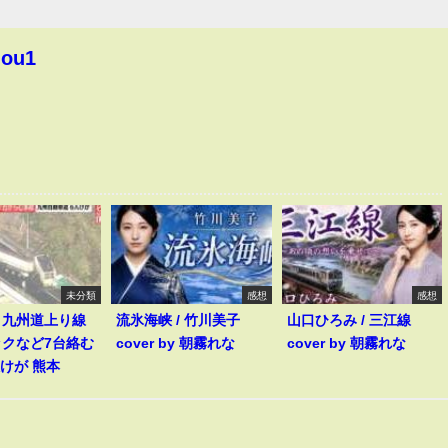
hou1
未分類
感想
感想
】九州道上り線
流氷海峡 / 竹川美子
山口ひろみ / 三江線
ックなど7台絡む
cover by 朝霧れな
cover by 朝霧れな
人けが 熊本