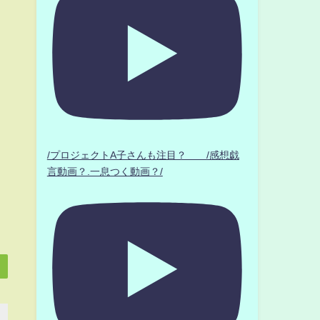
/プロジェクトA子さんも注目？ /感想戯
言動画？.一息つく動画？/