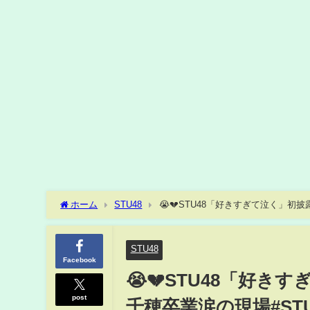
ホーム
STU48
😭💔STU48「好きすぎて泣く」初
田千穂卒業 #STU48イベント #ラゾーナ川崎 #48グループ #
STU48
Facebook
😭💔STU48「好
post
千穂卒業涙の現場#STU