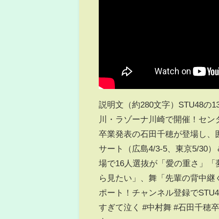
説明文（約280文字）STU48
川・ラゾーナ川崎で開催！センタ
卒業発表の石田千穂が登場し、囲
サート（広島4/3-5、東京5/
場で16人選抜が「愛の重さ」
ら見たい」、舞「先輩の背中継ぐ
ポート！チャンネル登録でSTU48最
すぎて泣く #中村舞 #石田千穂卒業