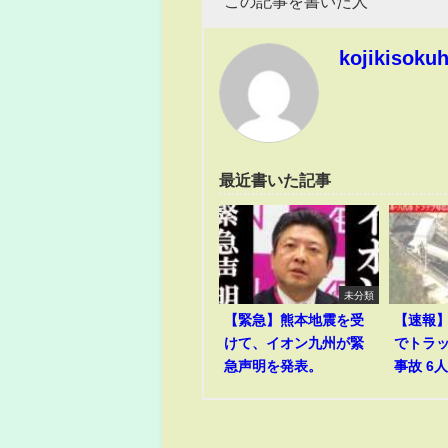
この記事を書いた人
kojikisoku
最近書いた記事
未分類
【緊急】熊本地震を受
【速報
けて、イオン九州が緊
でトラ
急声明を発表。
事故 6