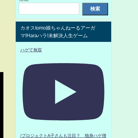
検索
カオスtomo娘ちゃんねーるアーガ
マ!Haraハラ!未解決人生ゲーム
ハゲて無双
/プロジェクトA子さんも注目？ 独身ハゲ僧