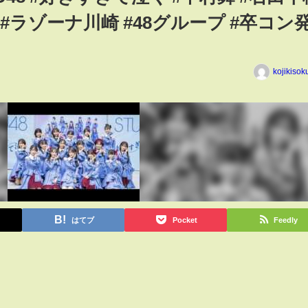
ト #ラゾーナ川崎 #48グループ #卒コン
kojikiso
はてブ
Pocket
Feedly