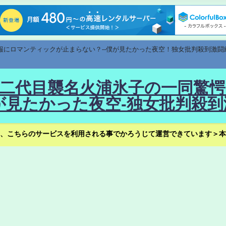
速報にロマンティックが止まらない？--僕が見たかった夜空！独女批判殺到激闘
！--二代目襲名火浦氷子の一同
見たかった夜空-独女批判殺到
、こちらのサービスを利用される事でかろうじて運営できています＞本