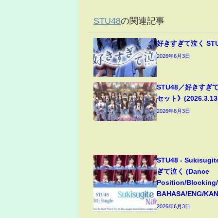
STU48
の関連記事
好きすぎて泣く ST
2026年6月3日
STU48／好きすぎ
セット》(2026.3.13
2026年6月3日
STU48 - Sukisugi
ぎて泣く (Dance
Position/Blocking
BAHASA/ENG/KA
2026年6月3日