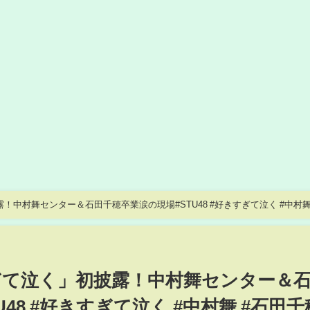
披露！中村舞センター＆石田千穂卒業涙の現場#STU48 #好きすぎて泣く #中村舞
卒コン発表
きすぎて泣く」初披露！中村舞センター＆
48 #好きすぎて泣く #中村舞 #石田千