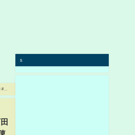
s
 #石
石田
穂