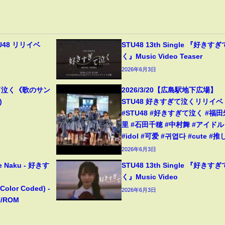
U48 リリイベ
STU48 13th Single 『好きす
く』Music Video Teaser
2026年6月3日
て泣く《歌のサン
2026/3/20【広島駅地下広場】
)
STU48 好きすぎて泣くリリイベ
#STU48 #好きすぎて泣く #福田
里 #石田千穂 #中村舞 #アイドル
#idol #可爱 #귀엽다 #cute #推
2026年6月3日
te Naku - 好きす
STU48 13th Single 『好きす
く』Music Video
/Color Coded) -
2026年6月3日
N/ROM