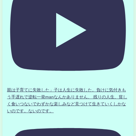
親は子育てに失敗した」子は人生に失敗した。負けに気付きも
う手遅れで逆転一発manなんかありません、 残りの人生、貧し
く食いつないでわずかな楽しみなど見つけて生きていくしかな
いのです。ないのです。