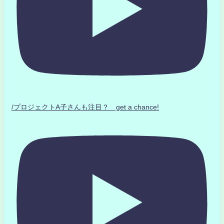
/プロジェクトA子さんも注目？ get a chance!