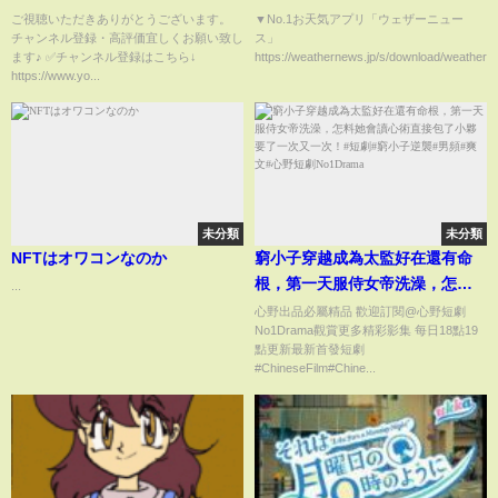
場申請は既定路線だが●●がヤバ
ご視聴いただきありがとうございます。
▼No.1お天気アプリ「ウェザーニュー
チャンネル登録・高評価宜しくお願い致し
ス」
い…【 ホリエモン 暴露 楽天 三
ます♪ ✅チャンネル登録はこちら↓
https://weathernews.jp/s/download/weatherne
木谷 楽天モバイル 楽天崩壊 ホリ
https://www.yo...
エモバイル 】
未分類
未分類
NFTはオワコンなのか
窮小子穿越成為太監好在還有命
根，第一天服侍女帝洗澡，怎料
...
她會讀心術直接包了小夥要了一
心野出品必屬精品 歡迎訂閱@心野短劇
No1Drama觀賞更多精彩影集 每日18點19
次又一次！#短劇#窮小子逆襲#男
點更新最新首發短劇
頻#爽文#心野短劇No1Drama
#ChineseFilm#Chine...