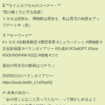
⏳ **タイムカプセルのコーナー：**
“受け継ぐ力と守る知恵”。
トヨタは技術を、博物館は歴史を、私は育児の知恵をアッ
プデート中（笑）
🔖 **キーワード**
#トヨタ #自動車殿堂 #豊田章男 #ニュウハクシミ #博物館 #
文化財保護 #ベランダイアリー #生成AI #ChatGPT #Sora
#SOUNDRAW #日記 #植物 #コケ
過去の同月日の動画はコチラ↓↓
20250211のベランダイアリー
https://youtu.be/tA_LYzDhp0Q
🌱 未来の自分へ
「あの頃こんなこと言ってたな〜」って懐かしめるよう