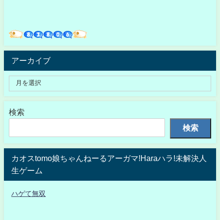
アーカイブ
検索
検索
カオスtomo娘ちゃんねーるアーガマ!Haraハラ!未解決人
生ゲーム
ハゲて無双