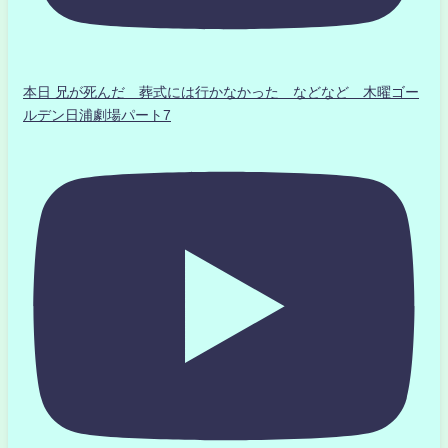
本日 兄が死んだ 葬式には行かなかった などなど 木曜ゴー
ルデン日浦劇場パート7