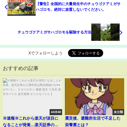
【警告】全国的に大量発生中のチュウゴクアミガサ
ハゴロモ、絶対に放置しないでください。
チュウゴクアミガサハゴロモを駆除する方法
Xでフォローしよう
おすすめの記事
AKB48
未分類
※速報※これから楽天が涙目に
震災後、避難所生活で不足した
なることが発覚…楽天証券の上
栄養素とは？