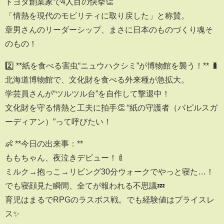
トヨタ創業家で4人目の快挙👏
「情熱を現代のモビリティに取り戻した」と称賛。
章男さんのリーダーシップ、まさに日本のものづくり魂そ
のもの！
2️⃣ **紙を食べる害虫“ニュウハクシミ”が博物館を襲う！** 🐛
北海道博物館で、文化財を食べる外来種が急拡大。
学芸員さんが“ツルツル台”を自作して撃退中！
文化財を守る情熱と工夫に拍手👏 “紙の守護者（パピルスガ
ーディアン）”って呼びたい！
👶 **今日の出来事：**
ももちゃん、夜泣きデビュー！🍼
ミルク→抱っこ→リビング30分ウォークでやっと寝た…！
でも寝顔見た瞬間、全てが報われる不思議💤
育児はまるでRPGのラスボス戦。でも経験値はプライスレ
ス✨