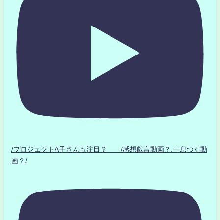
/プロジェクトA子さんも注目？ /感想戯言動画？.一息つく動
画？/