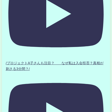
/プロジェクトA子さんも注目？ なぜ私は入会拒否？真相が
刺さる3分間？/