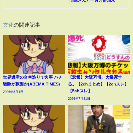
間龍さんと一月万冊清水
文化
の関連記事
世界遺産の合掌造りで火事 ハチ
【悲報】大阪万博、大爆死す
駆除が原因か(ABEMA TIMES)
る。【2chまとめ】【2chスレ】
【5chスレ】
2026年8月1日
2026年7月31日