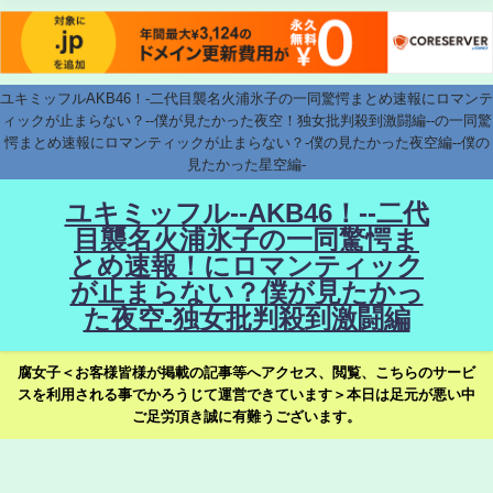
ユキミッフルAKB46！-二代目襲名火浦氷子の一同驚愕まとめ速報にロマンテ
ィックが止まらない？--僕が見たかった夜空！独女批判殺到激闘編--の一同驚
愕まとめ速報にロマンティックが止まらない？-僕の見たかった夜空編--僕の
見たかった星空編-
ユキミッフル--AKB46！--二代
目襲名火浦氷子の一同驚愕ま
とめ速報！にロマンティック
が止まらない？僕が見たかっ
た夜空-独女批判殺到激闘編
腐女子＜お客様皆様が掲載の記事等へアクセス、閲覧、こちらのサービ
スを利用される事でかろうじて運営できています＞本日は足元が悪い中
ご足労頂き誠に有難うございます。