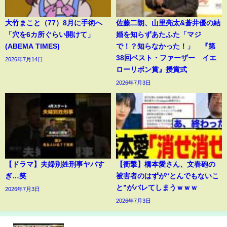
大竹まこと（77）8月に手術へ
佐藤二朗、山里亮太&蒼井優の結
「穴を6カ所ぐらい開けて」
婚を知らずあたふた「マジ
(ABEMA TIMES)
で！？知らなかった！」 『第
38回ベスト・ファーザー イエ
2026年7月14日
ローリボン賞』授賞式
2026年7月3日
【ドラマ】夫婦別姓刑事ヤバす
【衝撃】橋本愛さん、文春砲の
ぎ…笑
被害者のはずが“とんでもないこ
と”がバレてしまうｗｗｗ
2026年7月3日
2026年7月3日