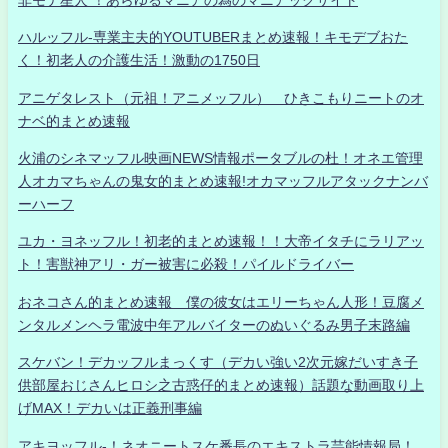
ハルッフル-専業主夫的YOUTUBERまとめ速報！キモデブおた
く！初老人の介護生活！激動の1750日
アニゲタレスト（元祖！アニメッフル） ひきこもりニートのオ
ナベ的まとめ速報
火浦のシネマッフル映画NEWS情報ポータブルの杜！オネエ管理
人オカマちゃんの鬼女的まとめ速報!オカマッフルアタックナンバ
ーハーフ
ユカ・ヨネッフル！初老的まとめ速報！！大帝イタチにラリアッ
ト！害獣神アリ・ガー被害に必殺！パイルドライバー
おネコさん的まとめ速報 僕の彼女はエリーちゃん人形！豆腐メ
ンタルメンヘラ電波中年アルバイターのぬいぐるみ男子末路編
スケバン！デカッフルまっくす（デカい強い2次元嫁だいすき子
供部屋おじさんヒロシ之古惑仔的まとめ速報）話題な動画取り上
げMAX！デカいは正義刑事編
アキヨッフル-！ネオニートスケ番長のエキストラ芸能情報局！