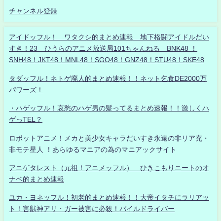
チャンネル登録
アイドッフル！ ワタクシ的まとめ速報 地下格闘アイドルだい
すき！23 ひうらのアニメ放送局101ちゃんねる BNK48 ！
SNH48！JKT48！MNL48！SGO48！GNZ48！STU48！SKE48
タダッフル！ネトゲ廃人的まとめ速報！！ネット乞食DE2000万
パワーズ！
・ハゲッフル！哀愁のハゲ男の髪ってるまとめ速報！！激しくハ
ゲっTEL？
ロボットアニメ！メカと美少女キャラだいすき永遠の非リア充・
非モテ星人 ！あらゆるマニアの為のマニアックサイト
アニゲタレスト（元祖！アニメッフル） ひきこもりニートのオ
ナベ的まとめ速報
ユカ・ヨネッフル！初老的まとめ速報！！大帝イタチにラリアッ
ト！害獣神アリ・ガー被害に必殺！パイルドライバー