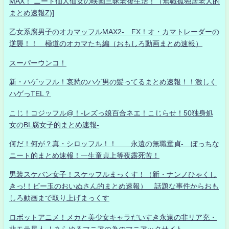
MAX！ ニート仙人仙女の映画三昧老後生活！（無職孤独居老人的
まとめ速報Z)]
乙女系腐男子のオカマッフルMAX2- FX！オ・カマトレーダーの
逆襲！！ 極道のオカマたち編（おもしろ動画まとめ速報）
スーパーウンコ！
新・ハゲッフル！哀愁のハゲ男の髪ってるまとめ速報！！激しく
ハゲっTEL？
こじ！コジッフル@！-レズっ娘百合ネエ！こじらせ！50独身処
女のBL腐女子的まとめ速報-
何だ！何が？真・シロッフル！！ 永遠の無職童貞- ぼっちな
ニート的まとめ速報！一生童貞上等夜露死苦！
男装スケバン女子！スケッフルまっくす！（新・ナンノひゃくし
きっ!！ビー玉のおいぬさん的まとめ速報） 話題な事件からおも
しろ動画まで取り上げまっくす
ロボットアニメ！メカと美少女キャラだいすき永遠の非リア充・
非モテ星人 ！あらゆるマニアの為のマニアックサイト