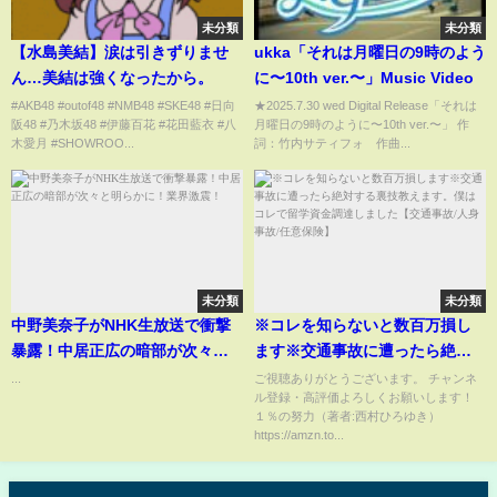
未分類
未分類
【水島美結】涙は引きずりませ
ukka「それは月曜日の9時のよう
ん…美結は強くなったから。
に〜10th ver.〜」Music Video
#AKB48 #outof48 #NMB48 #SKE48 #日向
★2025.7.30 wed Digital Release「それは
阪48 #乃木坂48 #伊藤百花 #花田藍衣 #八
月曜日の9時のように〜10th ver.〜」 作
木愛月 #SHOWROO...
詞：竹内サティフォ 作曲...
未分類
未分類
中野美奈子がNHK生放送で衝撃
※コレを知らないと数百万損し
暴露！中居正広の暗部が次々と
ます※交通事故に遭ったら絶対
明らかに！業界激震！
する裏技教えます。僕はコレで
...
ご視聴ありがとうございます。 チャンネ
ル登録・高評価よろしくお願いします！
留学資金調達しました【交通事
１％の努力（著者:西村ひろゆき）
故/人身事故/任意保険】
https://amzn.to...