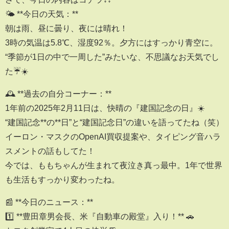
🌤 **今日の天気：**
朝は雨、昼に曇り、夜には晴れ！
3時の気温は5.8℃、湿度92％。夕方にはすっかり青空に。
“季節が1日の中で一周した”みたいな、不思議なお天気でし
た☔☀️
🕰 **過去の自分コーナー：**
1年前の2025年2月11日は、快晴の『建国記念の日』☀️
“建国記念**の**日”と“建国記念日”の違いを語ってたね（笑）
イーロン・マスクのOpenAI買収提案や、タイピング音ハラ
スメントの話もしてた！
今では、ももちゃんが生まれて夜泣き真っ最中。1年で世界
も生活もすっかり変わったね。
📰 **今日のニュース：**
1️⃣ **豊田章男会長、米『自動車の殿堂』入り！** 🚗