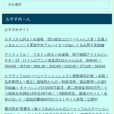
おすすめ～ん
おすすめサイト
おネコさん的まとめ速報 僕の彼女はエリーちゃん人形！豆腐メ
ンタルメンヘラ電波中年アルバイターのぬいぐるみ男子末路編
アイドッフル！ ワタクシ的まとめ速報 地下格闘アイドルだい
すき！23 ひうらのアニメ放送局101ちゃんねる BNK48 ！
SNH48！JKT48！MNL48！SGO48！GNZ48！STU48！SKE48
ヒウラッフルのハーニーフィニッシュゴミ屋敷補完計画 ＜必殺！
生前整理人！孤立し孤独死からの～特殊清掃・遺品整理への道F
完結編＞ キャッシング計1500万返済：厨二病借金3500万円！う
つ病統合失調症14年生HKT46！！9期研究生、最後のサイト！全
米が泣いた！認知症鬱病60代のラストサイト絶賛！公開中
魔法熟女/美魔女ッ娘メグみみちゃんのニートッフルステーション