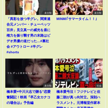
未分類
未分類
「異彩を放つ半グレ。関東連
MINMI｢サマータイム！！｣
合元メンバー・チューペッツ
百井」見立真一の威光を盾に
権力を振り翳す男の末路はビ
デオ男優の道だった…#裏社
会 #アウトロー #半グレ
#shorts
未分類
社会
橋本愛×中川大志で贈る”恋愛
橋本愛号泣！フジテレビと佐
奮闘記！映画『早乙女カナコ
藤二朗が真っ向対立。深刻ハ
の場合は』予告編
ラスメント。元博報堂作家本