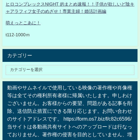
ヒロコンプレックスNIGHT 的まとめ速報！！子供が欲しいど陰キ
ャアラフィフ女子のめざせ！専業主婦！婚活計画編
萌えっとこあに！
t112-1000ｍ
カテゴリー
動画やサムネイルで使用している映像の著作権や肖像権
等は全てその権利所有者様に帰属いたします。申しわけ
ございません。お客様からの要望、問題がある記事を削
除、送信防止措置にできる限り応じます。お問い合わせ
のサイトアドレスです。 https://form.os7.biz/f/c82c6596/
当サイトは各動画共有サイトへのアップロードは行なっ
ておりません、著作権の侵害を目的としていません、埋