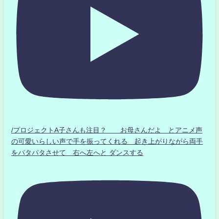
/プロジェクトA子さんも注目？ お母さんだよ とアニメ声
の可愛いらしい声で手を振ってくれる 起き上がりながら両手
をパタパタさせて 右へ左へと ダンスする