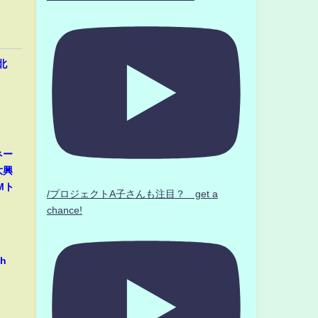
北
ネー
大興
Mト
/プロジェクトA子さんも注目？ get a
chance!
h