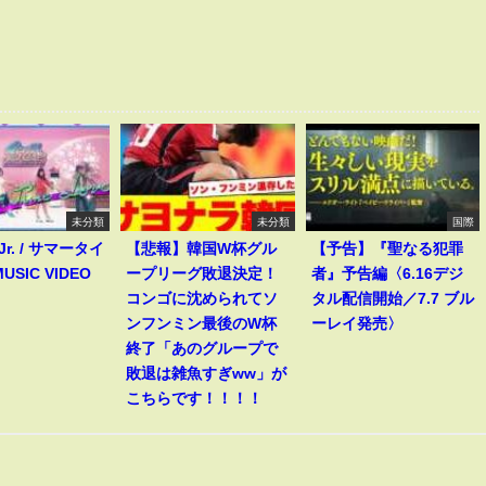
未分類
未分類
国際
 Jr. / サマータイ
【悲報】韓国W杯グル
【予告】『聖なる犯罪
USIC VIDEO
ープリーグ敗退決定！
者』予告編〈6.16デジ
コンゴに沈められてソ
タル配信開始／7.7 ブル
ンフンミン最後のW杯
ーレイ発売〉
終了「あのグループで
敗退は雑魚すぎww」が
こちらです！！！！