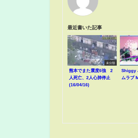
最近書いた記事
未分類
熊本でまた震度6強 2
Shiggy
人死亡、2人心肺停止
ムラブ M
(16/04/16)