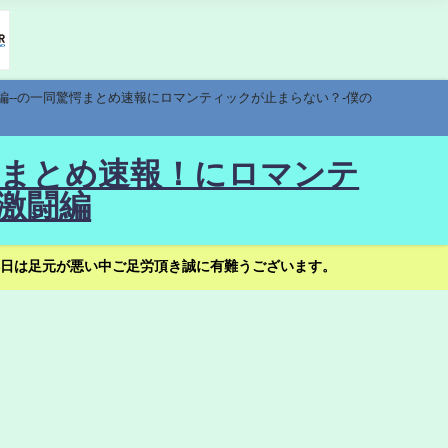
編--の一同驚愕まとめ速報にロマンティックが止まらない？-僕の
驚愕まとめ速報！にロマンテ
激闘編
日は足元が悪い中ご足労頂き誠に有難うございます。