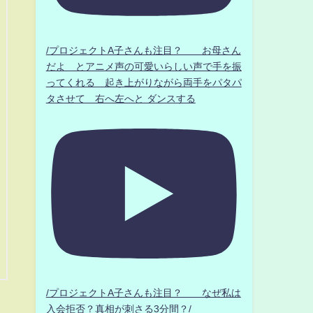
/プロジェクトA子さんも注目？ お母さん
だよ とアニメ声の可愛いらしい声で手を振
ってくれる 起き上がりながら両手をパタパ
タさせて 右へ左へと ダンスする
/プロジェクトA子さんも注目？ なぜ私は
入会拒否？真相が刺さる3分間？/