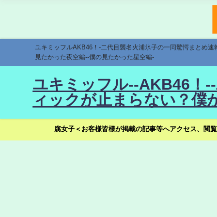
ユキミッフルAKB46！-二代目襲名火浦氷子の一同驚愕まとめ
見たかった夜空編--僕の見たかった星空編-
ユキミッフル--AKB46
ィックが止まらない？僕が
腐女子＜お客様皆様が掲載の記事等へアクセス、閲覧