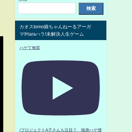
検索
カオスtomo娘ちゃんねーるアーガ
マ!Haraハラ!未解決人生ゲーム
ハゲて無双
/プロジェクトA子さんも注目？ 独身ハゲ僧