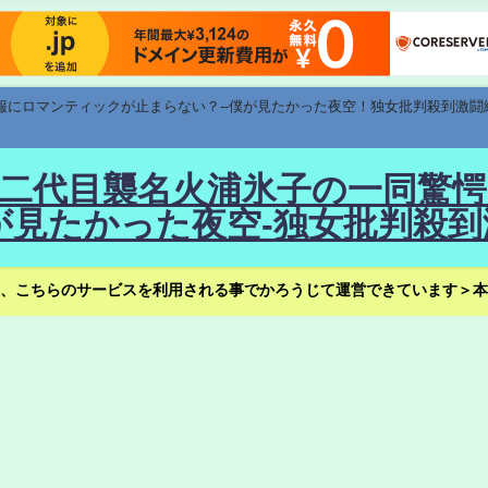
速報にロマンティックが止まらない？--僕が見たかった夜空！独女批判殺到激闘
！--二代目襲名火浦氷子の一同
見たかった夜空-独女批判殺到
、こちらのサービスを利用される事でかろうじて運営できています＞本