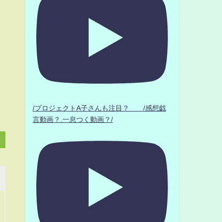
/プロジェクトA子さんも注目？ /感想戯
言動画？.一息つく動画？/