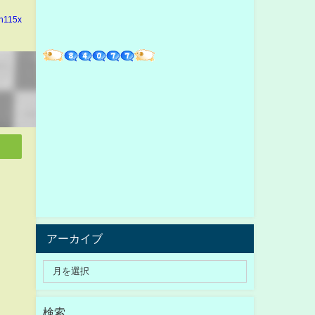
in115x
アーカイブ
検索