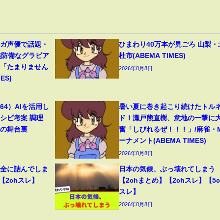
ンガ声優で話題・
ひまわり40万本が見ごろ 山梨・
無防備なグラビア
杜市(ABEMA TIMES)
響「たまりません
2026年8月8日
ES)
4）AIを活用し
暑い夏に巻き起こり続けたトル
シピ考案 調理
ド！瀬戸熊直樹、意地の一撃に
トの舞台裏
奮「しびれるぜ！！！」/麻雀・
ーナメント(ABEMA TIMES)
2026年8月8日
完全に詰んでしま
日本の気候、ぶっ壊れてしまう
【2chスレ】
【2chまとめ】【2chスレ】【5c
スレ】
2026年8月8日