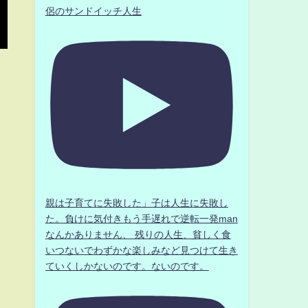
侶のサンドイッチ人生
親は子育てに失敗した」子は人生に失敗し
た。負けに気付きもう手遅れで逆転一発man
なんかありません、 残りの人生、貧しく食
いつないでわずかな楽しみなど見つけて生き
ていくしかないのです。ないのです。