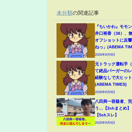
未分類
の関連記事
『ちいかわ』モモ
井口裕香（38）、
オフショットに反
ねっ」(ABEMA TIM
2026年8月8日
元トラック運転手（6
て絶品バーガーのレ
経験なしで大ヒッ
(ABEMA TIMES)
2026年8月8日
八田與一容疑者、
う…【2chまとめ】
【5chスレ】
2026年8月8日