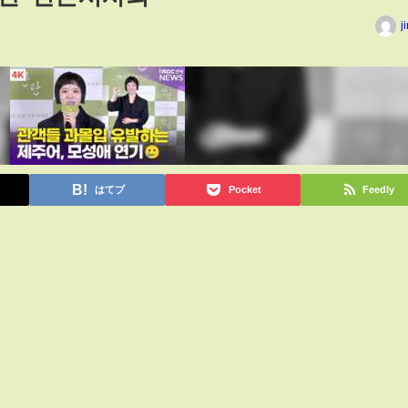
j
はてブ
Pocket
Feedly