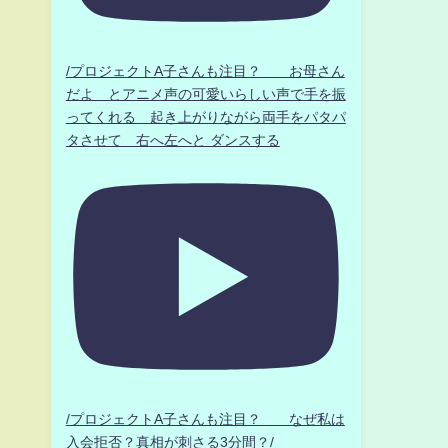
/プロジェクトA子さんも注目？ お母さん
だよ とアニメ声の可愛いらしい声で手を振
ってくれる 起き上がりながら両手をパタパ
タさせて 右へ左へと ダンスする
/プロジェクトA子さんも注目？ なぜ私は
入会拒否？真相が刺さる3分間？/