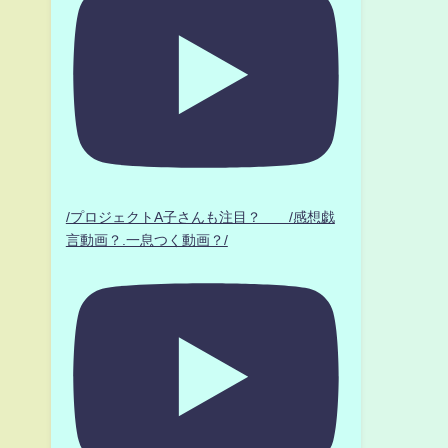
/プロジェクトA子さんも注目？ /感想戯
言動画？.一息つく動画？/