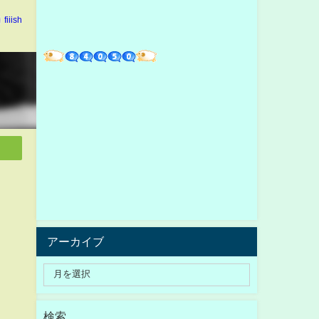
fiiish
アーカイブ
検索