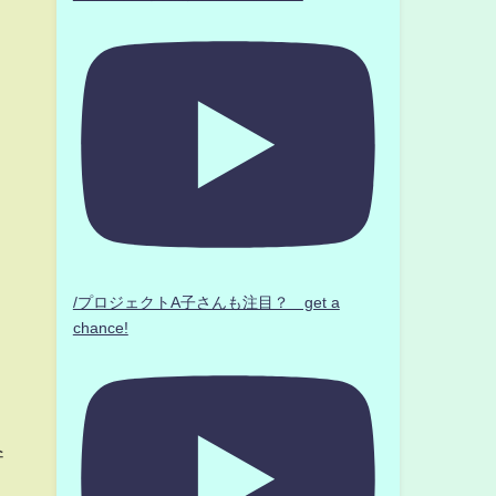
/プロジェクトA子さんも注目？ get a
chance!
대
스