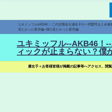
ユキミッフルAKB46！-二代目襲名火浦氷子の一同驚愕まとめ
見たかった夜空編--僕の見たかった星空編-
ユキミッフル--AKB46
ィックが止まらない？僕が
腐女子＜お客様皆様が掲載の記事等へアクセス、閲覧