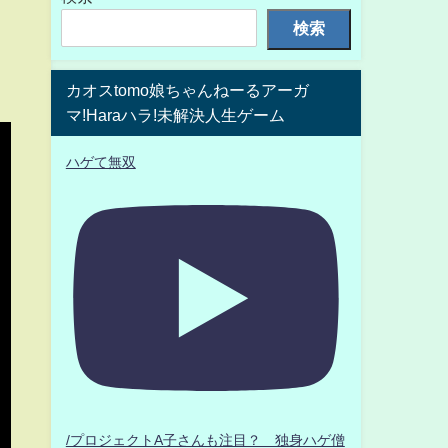
検索
カオスtomo娘ちゃんねーるアーガ
マ!Haraハラ!未解決人生ゲーム
ハゲて無双
/プロジェクトA子さんも注目？ 独身ハゲ僧