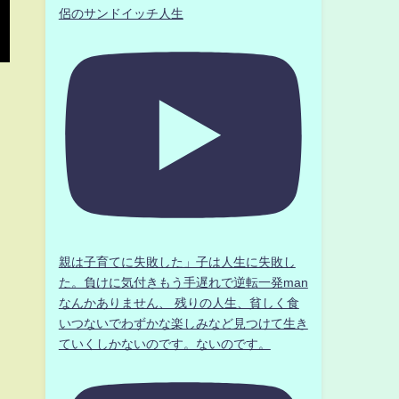
侶のサンドイッチ人生
親は子育てに失敗した」子は人生に失敗し
た。負けに気付きもう手遅れで逆転一発man
なんかありません、 残りの人生、貧しく食
いつないでわずかな楽しみなど見つけて生き
ていくしかないのです。ないのです。