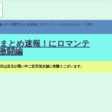
編--の一同驚愕まとめ速報にロマンティックが止まらない？-僕の
驚愕まとめ速報！にロマンテ
激闘編
日は足元が悪い中ご足労頂き誠に有難うございます。