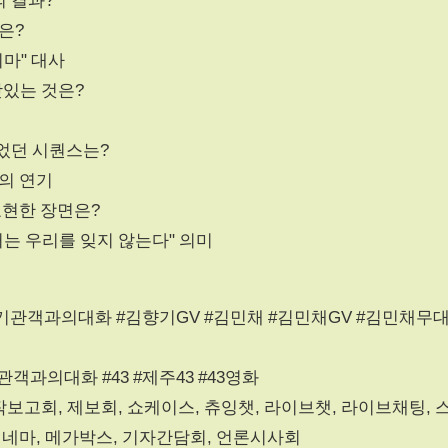
은?
지마" 대사
맛있는 것은?
들었던 시퀀스는?
우의 연기
 표현한 장면은?
과거는 우리를 잊지 않는다" 의미
기관객과의대화 #김향기GV #김민채 #김민채GV #김민채무
관객과의대화 #43 #제주43 #43영화
작보고회, 제보회, 쇼케이스, 츄잉챗, 라이브챗, 라이브채팅, 
데시네마, 메가박스, 기자간담회, 언론시사회