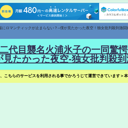
速報にロマンティックが止まらない？--僕が見たかった夜空！独女批判殺到激闘
！--二代目襲名火浦氷子の一同
見たかった夜空-独女批判殺到
、こちらのサービスを利用される事でかろうじて運営できています＞本