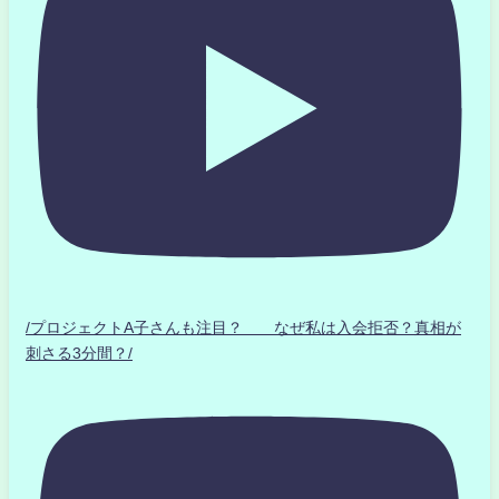
/プロジェクトA子さんも注目？ なぜ私は入会拒否？真相が
刺さる3分間？/