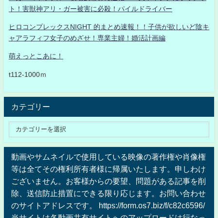
ト！害獣神アリ・ガー被害に必殺！パイルドライバー
ヒロコンプレックスNIGHT 的まとめ速報！！子供が欲しいど陰キ
ャアラフィフ女子のめざせ！専業主婦！婚活計画編
萌えっとこあに！
t112-1000ｍ
カテゴリー
動画やサムネイルで使用している映像の著作権や肖像権
等は全てその権利所有者様に帰属いたします。申しわけ
ございません。お客様からの要望、問題がある記事を削
除、送信防止措置にできる限り応じます。お問い合わせ
のサイトアドレスです。 https://form.os7.biz/f/c82c6596/
当サイトは各動画共有サイトへのアップロードは行なっ