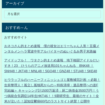
アーカイブ
おすすめ～ん
おすすめサイト
おネコさん的まとめ速報 僕の彼女はエリーちゃん人形！豆腐メ
ンタルメンヘラ電波中年アルバイターのぬいぐるみ男子末路編
アイドッフル！ ワタクシ的まとめ速報 地下格闘アイドルだい
すき！23 ひうらのアニメ放送局101ちゃんねる BNK48 ！
SNH48！JKT48！MNL48！SGO48！GNZ48！STU48！SKE48
ヒウラッフルのハーニーフィニッシュゴミ屋敷補完計画 ＜必殺！
生前整理人！孤立し孤独死からの～特殊清掃・遺品整理への道F
完結編＞ キャッシング計1500万返済：厨二病借金3500万円！う
つ病統合失調症14年生HKT46！！9期研究生、最後のサイト！全
米が泣いた！認知症鬱病60代のラストサイト絶賛！公開中