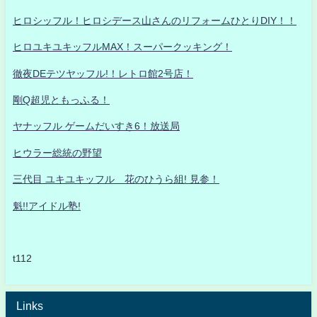
ヒロシッフル！ヒロシデース山さんのリフォームひとりDIY！！
ヒロユキユキッフルMAX！スーパークッキング！
徹夜DEテツヤッフル!！レトロ館2号店！
剛Q超児ともっふる！
ヤナッフル ゲームだいすき6！放送局
ヒウラー総統の野望
三代目 ユキユキッフル 花のひうら組! 見参！
魁!!アイドル塾!
t112
Links