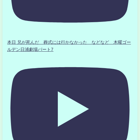
本日 兄が死んだ 葬式には行かなかった などなど 木曜ゴー
ルデン日浦劇場パート7