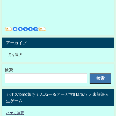
アーカイブ
検索
検索
カオスtomo娘ちゃんねーるアーガマ!Haraハラ!未解決人
生ゲーム
ハゲて無双