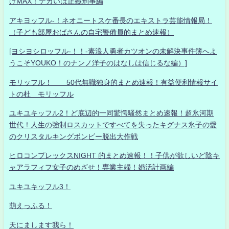
げMAX！デカいは正義刑事編
アキヨッフル-！ネオニートスケ番長のエキストラ芸能情報局！
（子ども部屋おばさんの自宅警備員的まとめ速報）
[ヨシヨシロッフル-！！-素浪人勇者カツオンの未解決事件簿へよ
うこそYOUKO！のナンノ洋子のはなしは信じるな編）]
モリッフル！ 50代無職独身的まとめ速報！有益便利情報サイ
トの杜 モリッフル
ユキユキッフル2！ど底辺的一同驚愕騒然まとめ速報！超氷河期
世代！人生の強制ロスカットですべてを失ったキグナス氷子の愛
のクリスタルキングボンビー脱出大作戦
ヒロコンプレックスNIGHT 的まとめ速報！！子供が欲しいど陰キ
ャアラフィフ女子のめざせ！専業主婦！婚活計画編
ユキユキッフル3！
萌えっふる！
天にまします我ら！