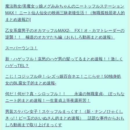
魔法熟女/美魔女ッ娘メグみみちゃんのニートッフルステーション
MAX！ ニート仙人仙女の映画三昧老後生活！（無職孤独居老人的
まとめ速報Z)]
乙女系腐男子のオカマッフルMAX2- FX！オ・カマトレーダーの
逆襲！！ 極道のオカマたち編（おもしろ動画まとめ速報）
スーパーウンコ！
新・ハゲッフル！哀愁のハゲ男の髪ってるまとめ速報！！激しく
ハゲっTEL？
こじ！コジッフル@！-レズっ娘百合ネエ！こじらせ！50独身処
女のBL腐女子的まとめ速報-
何だ！何が？真・シロッフル！！ 永遠の無職童貞- ぼっちな
ニート的まとめ速報！一生童貞上等夜露死苦！
男装スケバン女子！スケッフルまっくす！（新・ナンノひゃくし
きっ!！ビー玉のおいぬさん的まとめ速報） 話題な事件からおも
しろ動画まで取り上げまっくす