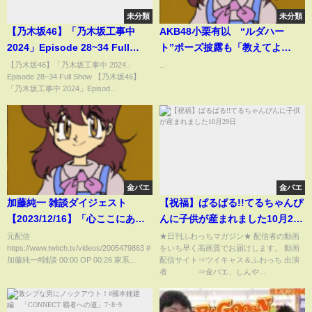
未分類
未分類
【乃木坂46】「乃木坂工事中
AKB48小栗有以 “ルダハー
2024」Episode 28~34 Full
ト”ポーズ披露も「教えてよ
Show
～」 ファンからは「確か
【乃木坂46】「乃木坂工事中 2024」
...
Episode 28~34 Full Show 【乃木坂46】
に！」「可愛い」の声
「乃木坂工事中 2024」Episod...
金バエ
金バエ
加藤純一 雑談ダイジェスト
【祝福】ぱるぱる!!てるちゃんぴ
【2023/12/16】「心ここにあら
んに子供が産まれました10月29
ずな雑談」(Twitch)
日
元配信
★日刊ふわっちマガジン★ 配信者の動画
https://www.twitch.tv/videos/2005479863 #
をいち早く高画質でお届けします。 動画
加藤純一#雑談 00:00 OP 00:26 家系...
配信サイト⇒ツイキャス＆ふわっち 出演
者 ⇒金バエ、しんや...