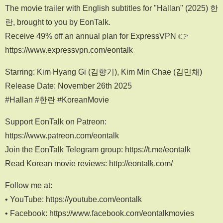
The movie trailer with English subtitles for "Hallan" (2025) 한
란, brought to you by EonTalk.
Receive 49% off an annual plan for ExpressVPN 👉
https://www.expressvpn.com/eontalk
Starring: Kim Hyang Gi (김향기), Kim Min Chae (김민채)
Release Date: November 26th 2025
#Hallan #한란 #KoreanMovie
Support EonTalk on Patreon:
https://www.patreon.com/eontalk
Join the EonTalk Telegram group: https://t.me/eontalk
Read Korean movie reviews: http://eontalk.com/
Follow me at:
• YouTube: https://youtube.com/eontalk
• Facebook: https://www.facebook.com/eontalkmovies