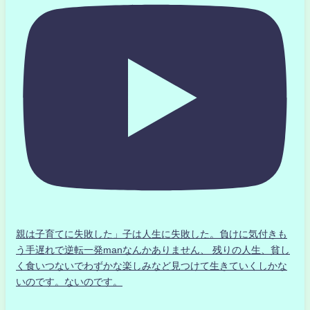
親は子育てに失敗した」子は人生に失敗した。負けに気付きも
う手遅れで逆転一発manなんかありません、 残りの人生、貧し
く食いつないでわずかな楽しみなど見つけて生きていくしかな
いのです。ないのです。