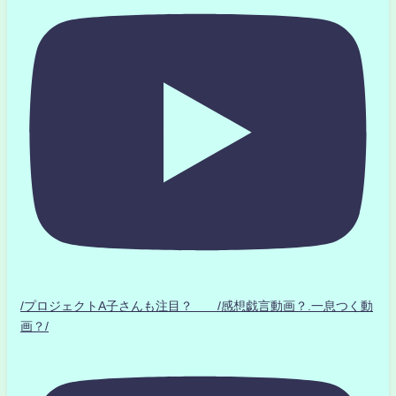
/プロジェクトA子さんも注目？ /感想戯言動画？.一息つく動
画？/