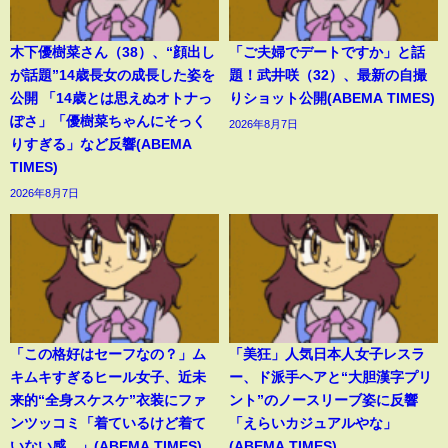
木下優樹菜さん（38）、“顔出し
「ご夫婦でデートですか」と話
が話題”14歳長女の成長した姿を
題！武井咲（32）、最新の自撮
公開 「14歳とは思えぬオトナっ
りショット公開(ABEMA TIMES)
ぽさ」「優樹菜ちゃんにそっく
2026年8月7日
りすぎる」など反響(ABEMA
TIMES)
2026年8月7日
「この格好はセーフなの？」ム
「美狂」人気日本人女子レスラ
キムキすぎるヒール女子、近未
ー、ド派手ヘアと“大胆漢字プリ
来的“全身スケスケ”衣装にファ
ント”のノースリーブ姿に反響
ンツッコミ「着ているけど着て
「えらいカジュアルやな」
いない感…」(ABEMA TIMES)
(ABEMA TIMES)