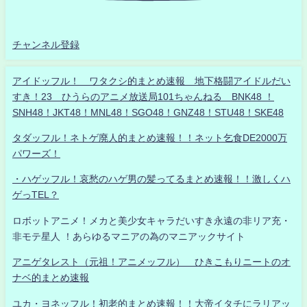
チャンネル登録
アイドッフル！ ワタクシ的まとめ速報 地下格闘アイドルだい
すき！23 ひうらのアニメ放送局101ちゃんねる BNK48 ！
SNH48！JKT48！MNL48！SGO48！GNZ48！STU48！SKE48
タダッフル！ネトゲ廃人的まとめ速報！！ネット乞食DE2000万
パワーズ！
・ハゲッフル！哀愁のハゲ男の髪ってるまとめ速報！！激しくハ
ゲっTEL？
ロボットアニメ！メカと美少女キャラだいすき永遠の非リア充・
非モテ星人 ！あらゆるマニアの為のマニアックサイト
アニゲタレスト（元祖！アニメッフル） ひきこもりニートのオ
ナベ的まとめ速報
ユカ・ヨネッフル！初老的まとめ速報！！大帝イタチにラリアッ