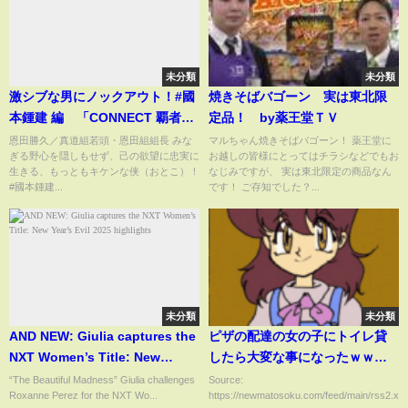
未分類
未分類
激シブな男にノックアウト！#國
焼きそばバゴーン 実は東北限
本鍾建 編 「CONNECT 覇者へ
定品！ by薬王堂ＴＶ
の道」7･8･9
恩田勝久／真道組若頭・恩田組組長 みな
マルちゃん焼きそばバゴーン！ 薬王堂に
ぎる野心を隠しもせず、己の欲望に忠実に
お越しの皆様にとってはチラシなどでもお
生きる、もっともキケンな侠（おとこ）！
なじみですが、 実は東北限定の商品なん
#國本鍾建...
です！ ご存知でした？...
未分類
未分類
AND NEW: Giulia captures the
ピザの配達の女の子にトイレ貸
NXT Women’s Title: New
したら大変な事になったｗｗｗ
Year’s Evil 2025 highlights
ｗｗｗｗｗｗｗｗｗｗ
“The Beautiful Madness” Giulia challenges
Source:
Roxanne Perez for the NXT Wo...
https://newmatosoku.com/feed/main/rss2.xml.