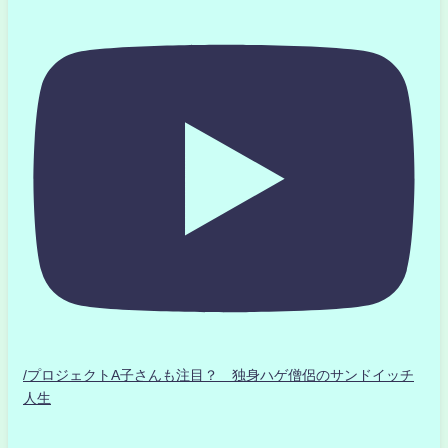
/プロジェクトA子さんも注目？ 独身ハゲ僧侶のサンドイッチ
人生