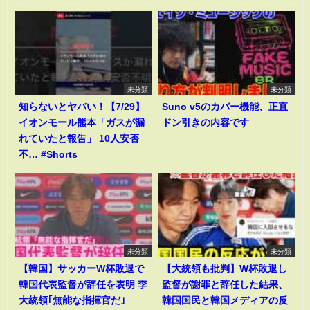
未分類
未分類
知らないとヤバい！【7/29】
Suno v5のカバー機能、正直
イオンモール熊本「ガスが漏
ドン引きの内容です
れていたと報告」 10人安否
不… #Shorts
未分類
未分類
【韓国】サッカーW杯敗退で
【大統領も批判】W杯敗退し
韓国代表監督が辞任を表明 李
監督が謝罪と辞任した結果、
大統領｢無能な指揮官だ｣
韓国国民と韓国メディアの反