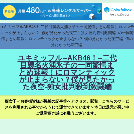
ユキミッフルAKB46！-二代目襲名火浦氷子の一同驚愕まとめ速報にロマンテ
ィックが止まらない？--僕が見たかった夜空！独女批判殺到激闘編--の一同驚
愕まとめ速報にロマンティックが止まらない？-僕の見たかった夜空編--僕の
見たかった星空編-
ユキミッフル--AKB46！--二代
目襲名火浦氷子の一同驚愕ま
とめ速報！にロマンティック
が止まらない？僕が見たかっ
た夜空-独女批判殺到激闘編
腐女子＜お客様皆様が掲載の記事等へアクセス、閲覧、こちらのサービ
スを利用される事でかろうじて運営できています＞本日は足元が悪い中
ご足労頂き誠に有難うございます。