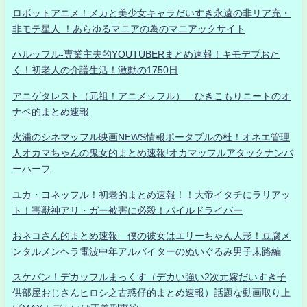
ロボットアニメ！メカと美少女キャラだいすき永遠の非リア充・
非モテ星人 ！あらゆるマニアの為のマニアックサイト
ハルッフル-専業主夫的YOUTUBERまとめ速報！キモデブおた
く！初老人の介護生活！激動の1750日
アニゲタレスト（元祖！アニメッフル） ひきこもりニートのオ
ナベ的まとめ速報
火浦のシネマッフル映画NEWS情報ポータブルの杜！オネエ管理
人オカマちゃんの鬼女的まとめ速報!オカマッフルアタックナンバ
ーハーフ
ユカ・ヨネッフル！初老的まとめ速報！！大帝イタチにラリアッ
ト！害獣神アリ・ガー被害に必殺！パイルドライバー
おネコさん的まとめ速報 僕の彼女はエリーちゃん人形！豆腐メ
ンタルメンヘラ電波中年アルバイターのぬいぐるみ男子末路編
スケバン！デカッフルまっくす（デカい強い2次元嫁だいすき子
供部屋おじさんヒロシ之古惑仔的まとめ速報）話題な動画取り上