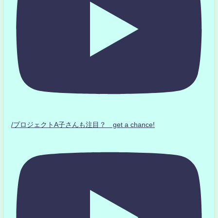
/プロジェクトA子さんも注目？ get a chance!