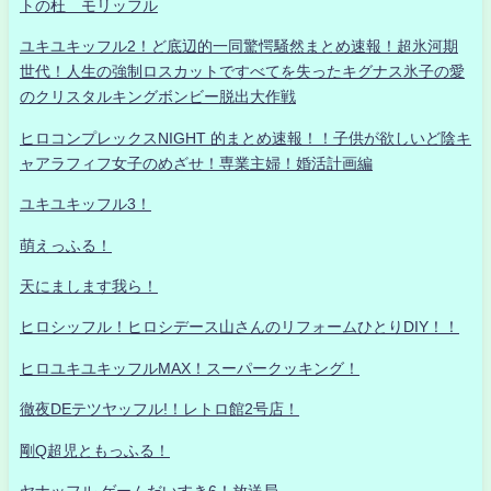
トの杜 モリッフル
ユキユキッフル2！ど底辺的一同驚愕騒然まとめ速報！超氷河期
世代！人生の強制ロスカットですべてを失ったキグナス氷子の愛
のクリスタルキングボンビー脱出大作戦
ヒロコンプレックスNIGHT 的まとめ速報！！子供が欲しいど陰キ
ャアラフィフ女子のめざせ！専業主婦！婚活計画編
ユキユキッフル3！
萌えっふる！
天にまします我ら！
ヒロシッフル！ヒロシデース山さんのリフォームひとりDIY！！
ヒロユキユキッフルMAX！スーパークッキング！
徹夜DEテツヤッフル!！レトロ館2号店！
剛Q超児ともっふる！
ヤナッフル ゲームだいすき6！放送局