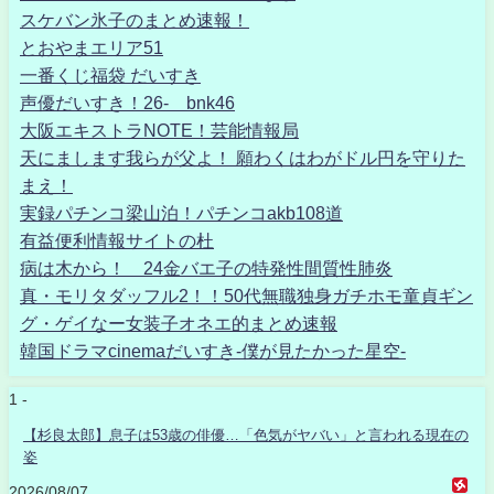
スケバン氷子のまとめ速報！
とおやまエリア51
一番くじ福袋 だいすき
声優だいすき！26- bnk46
大阪エキストラNOTE！芸能情報局
天にまします我らが父よ！ 願わくはわがドル円を守りた
まえ！
実録パチンコ梁山泊！パチンコakb108道
有益便利情報サイトの杜
病は木から！ 24金バエ子の特発性間質性肺炎
真・モリタダッフル2！！50代無職独身ガチホモ童貞ギン
グ・ゲイなー女装子オネエ的まとめ速報
韓国ドラマcinemaだいすき-僕が見たかった星空-
1 -
【杉良太郎】息子は53歳の俳優…「色気がヤバい」と言われる現在の
姿
2026/08/07