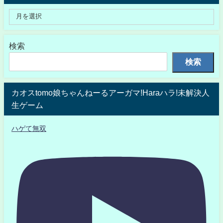
検索
検索
カオスtomo娘ちゃんねーるアーガマ!Haraハラ!未解決人
生ゲーム
ハゲて無双