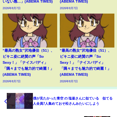
いない感…」(ABEMA TIMES)
(ABEMA TIMES)
2026年8月7日
2026年8月7日
“最高の熟女”沢地優佳（51）、
“最高の熟女”沢地優佳（51）、
ビキニ姿に絶賛の声「So
ビキニ姿に絶賛の声「So
Sexy！」「ナイスバディ」
Sexy！」「ナイスバディ」
「隅々までも魅力的で綺麗！」
「隅々までも魅力的で綺麗！」
(ABEMA TIMES)
(ABEMA TIMES)
2026年8月7日
2026年8月7日
僕が見たかった青空 の 塩釜さんに似ている 似てる
人全員7人集めておそ松さんみたいにしよう