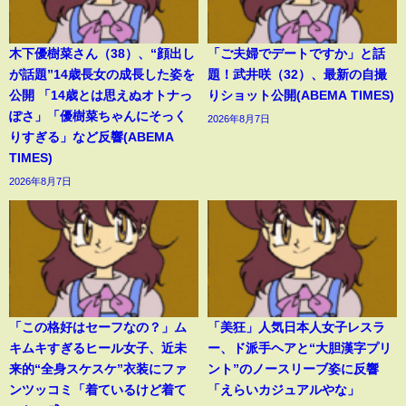
木下優樹菜さん（38）、“顔出し
「ご夫婦でデートですか」と話
が話題”14歳長女の成長した姿を
題！武井咲（32）、最新の自撮
公開 「14歳とは思えぬオトナっ
りショット公開(ABEMA TIMES)
ぽさ」「優樹菜ちゃんにそっく
2026年8月7日
りすぎる」など反響(ABEMA
TIMES)
2026年8月7日
「この格好はセーフなの？」ム
「美狂」人気日本人女子レスラ
キムキすぎるヒール女子、近未
ー、ド派手ヘアと“大胆漢字プリ
来的“全身スケスケ”衣装にファ
ント”のノースリーブ姿に反響
ンツッコミ「着ているけど着て
「えらいカジュアルやな」