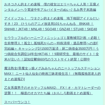
おネコさん的まとめ速報 僕の彼女はエリーちゃん人形！豆腐メ
ンタルメンヘラ電波中年アルバイターのぬいぐるみ男子末路編
アイドッフル！ ワタクシ的まとめ速報 地下格闘アイドルだい
すき！23 ひうらのアニメ放送局101ちゃんねる BNK48 ！
SNH48！JKT48！MNL48！SGO48！GNZ48！STU48！SKE48
ヒウラッフルのハーニーフィニッシュゴミ屋敷補完計画 ＜必殺！
生前整理人！孤立し孤独死からの～特殊清掃・遺品整理への道F
完結編＞ キャッシング計1500万返済：厨二病借金3500万円！う
つ病統合失調症14年生HKT46！！9期研究生、最後のサイト！全
米が泣いた！認知症鬱病60代のラストサイト絶賛！公開中
魔法熟女/美魔女ッ娘メグみみちゃんのニートッフルステーション
MAX！ ニート仙人仙女の映画三昧老後生活！（無職孤独居老人的
まとめ速報Z)]
乙女系腐男子のオカマッフルMAX2- FX！オ・カマトレーダーの
逆襲！！ 極道のオカマたち編（おもしろ動画まとめ速報）
スーパーウンコ！