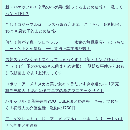
新・ハゲッフル！哀愁のハゲ男の髪ってるまとめ速報！！激しく
ハゲっTEL？
こじ！コジッフル@！-レズっ娘百合ネエ！こじらせ！50独身処
女のBL腐女子的まとめ速報-
何だ！何が？真・シロッフル！！ 永遠の無職童貞- ぼっちな
ニート的まとめ速報！一生童貞上等夜露死苦！
男装スケバン女子！スケッフルまっくす！（新・ナンノひゃくし
きっ!！ビー玉のおいぬさん的まとめ速報） 話題な事件からおも
しろ動画まで取り上げまっくす
ロボットアニメ！メカと美少女キャラだいすき永遠の非リア充・
非モテ星人 ！あらゆるマニアの為のマニアックサイト
ハルッフル-専業主夫的YOUTUBERまとめ速報！キモデブおた
く！初老人の介護生活！激動の1750日
アニゲタレスト（元祖！アニメッフル） ひきこもりニートのオ
ナベ的まとめ速報