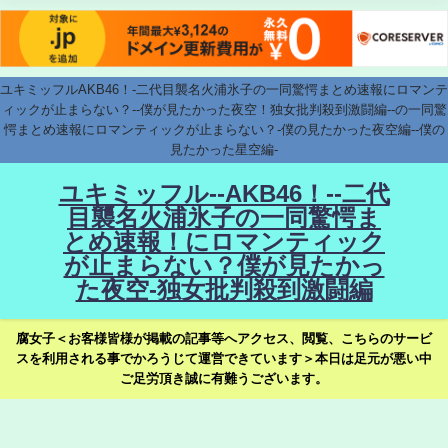
ユキミッフルAKB46！-二代目襲名火浦氷子の一同驚愕まとめ速報にロマンテ
ィックが止まらない？--僕が見たかった夜空！独女批判殺到激闘編--の一同驚
愕まとめ速報にロマンティックが止まらない？-僕の見たかった夜空編--僕の
見たかった星空編-
ユキミッフル--AKB46！--二代
目襲名火浦氷子の一同驚愕ま
とめ速報！にロマンティック
が止まらない？僕が見たかっ
た夜空-独女批判殺到激闘編
腐女子＜お客様皆様が掲載の記事等へアクセス、閲覧、こちらのサービ
スを利用される事でかろうじて運営できています＞本日は足元が悪い中
ご足労頂き誠に有難うございます。