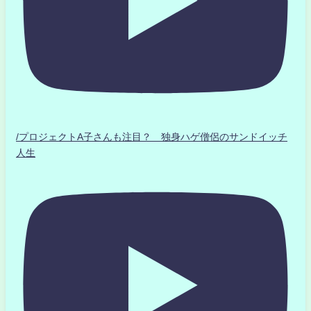
/プロジェクトA子さんも注目？ 独身ハゲ僧侶のサンドイッチ
人生