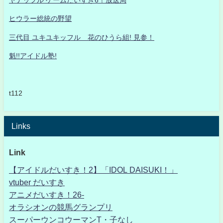
ヒウラー総統の野望
三代目 ユキユキッフル 花のひうら組! 見参！
魁!!アイドル塾!
t112
Links
Link
【アイドルだいすき！2】「IDOL DAISUKI！」
vtuber だいすき
アニメだいすき！26-
オラシオンの競馬グランプリ
スーパーウンコウーマンT・子なし