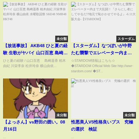
未分類
スターダム
【放送事故】 AKB48 ひと夏の経
【スターダム】なつぽいが中野
験 生歌がヤバイ 山口百恵 島崎遥
たむ襲撃でエレベーター内まで
香 柏木由紀 川栄李奈 松井玲奈
大乱闘！『さらにし者にしてや
ひと夏の経験 / 山口百恵 島崎遥香 柏木
☆STARDOM情報はこちら☆
由紀 川栄李奈 松井玲奈 横山由依...
◆STARDOM Official Web Site http://wwr-
横山由依 水曜歌謡祭 SKE48
るだ!?地元で恥かかせてやる
stardom.com/ ◆ST...
NMB48 HKT48
よ』-6.11大阪大会-
【STARDOM】
未分類
未分類
【よっさん】vs野田の囲い。08
性悪美人VS性格良いブス 究極
月16日
の選択 検証
...
...