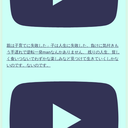
親は子育てに失敗した」子は人生に失敗した。負けに気付きも
う手遅れで逆転一発manなんかありません、 残りの人生、貧し
く食いつないでわずかな楽しみなど見つけて生きていくしかな
いのです。ないのです。