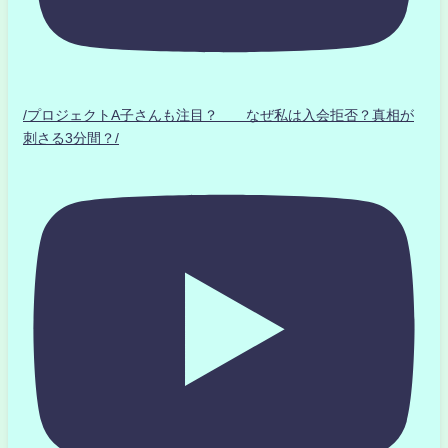
/プロジェクトA子さんも注目？ なぜ私は入会拒否？真相が
刺さる3分間？/