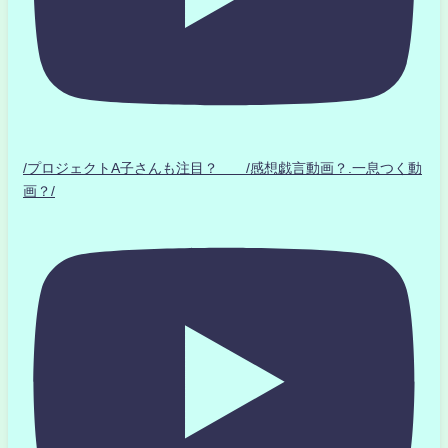
/プロジェクトA子さんも注目？ /感想戯言動画？.一息つく動
画？/