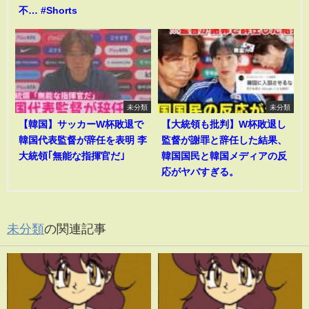
不… #Shorts
未分類
未分類
【韓国】サッカーW杯敗退で
【大統領も批判】W杯敗退し
韓国代表監督が辞任を表明 李
監督が謝罪と辞任した結果、
大統領｢無能な指揮官だ｣
韓国国民と韓国メディアの反
応がヤバすぎる。
未分類
の関連記事