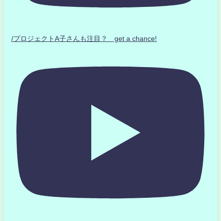
/プロジェクトA子さんも注目？ get a chance!