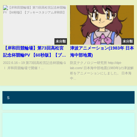
未分類
未分類
【岸和田競輪場】第73回高松宮
津波アニメーション(1983年 日本
記念杯競輪PV 【60秒版】【ブッ
海中部地震)
キースタジアム岸和田】
2022.6.16～19 第73回高松宮記念杯競輪Ｇ
防災テクノロジー研究所 http://dpt-
Ⅰ 岸和田競輪場で開催！...
lab.com/ 日本海中部地震(1983年)の津波解
析をアニメーションにしました。 日本海
中...
s