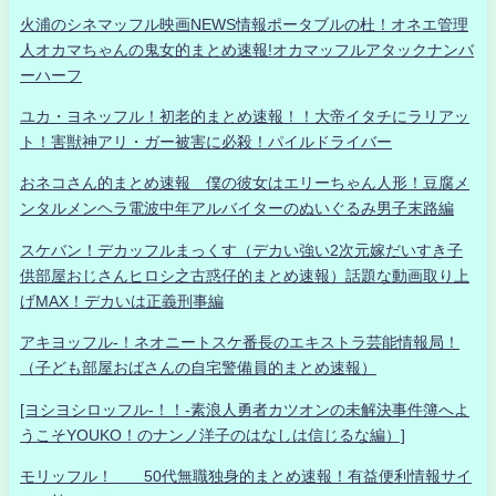
火浦のシネマッフル映画NEWS情報ポータブルの杜！オネエ管理
人オカマちゃんの鬼女的まとめ速報!オカマッフルアタックナンバ
ーハーフ
ユカ・ヨネッフル！初老的まとめ速報！！大帝イタチにラリアッ
ト！害獣神アリ・ガー被害に必殺！パイルドライバー
おネコさん的まとめ速報 僕の彼女はエリーちゃん人形！豆腐メ
ンタルメンヘラ電波中年アルバイターのぬいぐるみ男子末路編
スケバン！デカッフルまっくす（デカい強い2次元嫁だいすき子
供部屋おじさんヒロシ之古惑仔的まとめ速報）話題な動画取り上
げMAX！デカいは正義刑事編
アキヨッフル-！ネオニートスケ番長のエキストラ芸能情報局！
（子ども部屋おばさんの自宅警備員的まとめ速報）
[ヨシヨシロッフル-！！-素浪人勇者カツオンの未解決事件簿へよ
うこそYOUKO！のナンノ洋子のはなしは信じるな編）]
モリッフル！ 50代無職独身的まとめ速報！有益便利情報サイ