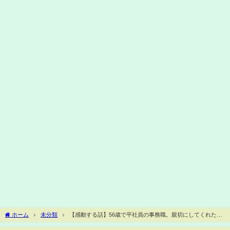
ホーム
未分類
【感動する話】56歳で平社員の事務職。親切にしてくれた社
長が急逝し、「お前はクビｗ」と次期社長候補の年下上司に宣言された→すると秘書