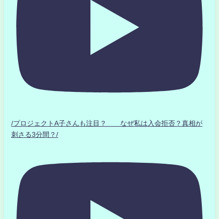
/プロジェクトA子さんも注目？ なぜ私は入会拒否？真相が
刺さる3分間？/