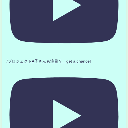
/プロジェクトA子さんも注目？ get a chance!