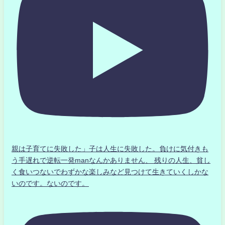
親は子育てに失敗した」子は人生に失敗した。負けに気付きも
う手遅れで逆転一発manなんかありません、 残りの人生、貧し
く食いつないでわずかな楽しみなど見つけて生きていくしかな
いのです。ないのです。