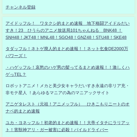
チャンネル登録
アイドッフル！ ワタクシ的まとめ速報 地下格闘アイドルだい
すき！23 ひうらのアニメ放送局101ちゃんねる BNK48 ！
SNH48！JKT48！MNL48！SGO48！GNZ48！STU48！SKE48
タダッフル！ネトゲ廃人的まとめ速報！！ネット乞食DE2000万
パワーズ！
・ハゲッフル！哀愁のハゲ男の髪ってるまとめ速報！！激しくハ
ゲっTEL？
ロボットアニメ！メカと美少女キャラだいすき永遠の非リア充・
非モテ星人 ！あらゆるマニアの為のマニアックサイト
アニゲタレスト（元祖！アニメッフル） ひきこもりニートのオ
ナベ的まとめ速報
ユカ・ヨネッフル！初老的まとめ速報！！大帝イタチにラリアッ
ト！害獣神アリ・ガー被害に必殺！パイルドライバー