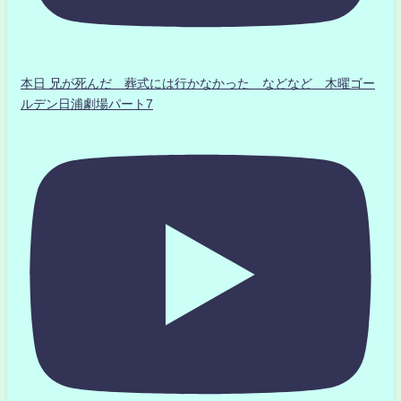
本日 兄が死んだ 葬式には行かなかった などなど 木曜ゴー
ルデン日浦劇場パート7