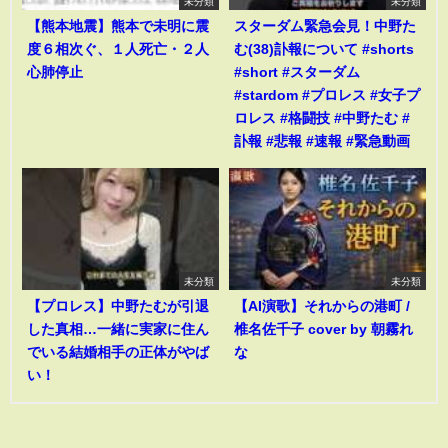
未分類
未分類
【熊本地震】熊本で未明に震
スターダム緊急会見！中野た
度６相次ぐ、１人死亡・２人
む(38)訃報について #shorts
心肺停止
#short #スターダム
#stardom #プロレス #女子プ
ロレス #格闘技 #中野たむ #
訃報 #悲報 #速報 #緊急動画
未分類
未分類
【プロレス】中野たむが引退
【AI演歌】それからの港町 /
した真相…一緒に実家に住ん
椎名佐千子 cover by 朝霧れ
でいる結婚相手の正体がやば
な
い！