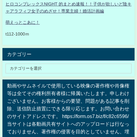
ヒロコンプレックスNIGHT 的まとめ速報！！子供が欲しいど陰キ
ャアラフィフ女子のめざせ！専業主婦！婚活計画編
萌えっとこあに！
t112-1000ｍ
カテゴリー
動画やサムネイルで使用している映像の著作権や肖像権
等は全てその権利所有者様に帰属いたします。申しわけ
ございません。お客様からの要望、問題がある記事を削
除、送信防止措置にできる限り応じます。お問い合わせ
のサイトアドレスです。 https://form.os7.biz/f/c82c6596/
当サイトは各動画共有サイトへのアップロードは行なっ
ておりません、著作権の侵害を目的としていません、埋