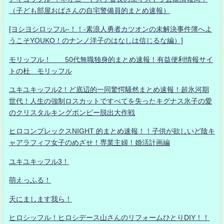
（子ども部屋おばさんの自宅警備員的まとめ速報）
[ヨシヨシロッフル-！！-素浪人勇者カツオンの未解決事件簿へよ
うこそYOUKO！のナンノ洋子のはなしは信じるな編）]
モリッフル！ 50代無職独身的まとめ速報！有益便利情報サイ
トの杜 モリッフル
ユキユキッフル2！ど底辺的一同驚愕騒然まとめ速報！超氷河期
世代！人生の強制ロスカットですべてを失ったキグナス氷子の愛
のクリスタルキングボンビー脱出大作戦
ヒロコンプレックスNIGHT 的まとめ速報！！子供が欲しいど陰キ
ャアラフィフ女子のめざせ！専業主婦！婚活計画編
ユキユキッフル3！
萌えっふる！
天にまします我ら！
ヒロシッフル！ヒロシデース山さんのリフォームひとりDIY！！