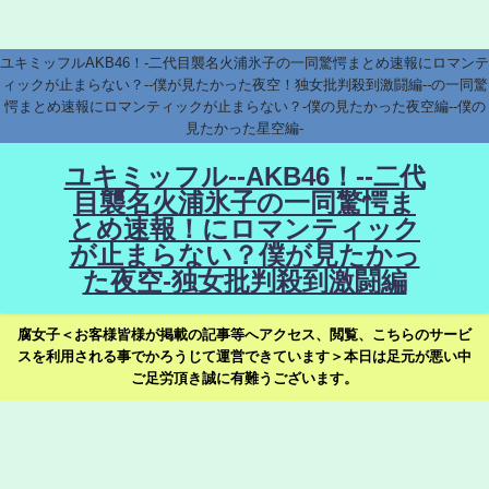
ユキミッフルAKB46！-二代目襲名火浦氷子の一同驚愕まとめ速報にロマンテ
ィックが止まらない？--僕が見たかった夜空！独女批判殺到激闘編--の一同驚
愕まとめ速報にロマンティックが止まらない？-僕の見たかった夜空編--僕の
見たかった星空編-
ユキミッフル--AKB46！--二代
目襲名火浦氷子の一同驚愕ま
とめ速報！にロマンティック
が止まらない？僕が見たかっ
た夜空-独女批判殺到激闘編
腐女子＜お客様皆様が掲載の記事等へアクセス、閲覧、こちらのサービ
スを利用される事でかろうじて運営できています＞本日は足元が悪い中
ご足労頂き誠に有難うございます。