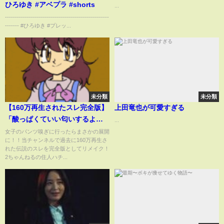
ひろゆき #アベプラ #shorts
...
----------------------------------------------------
------- #ひろゆき #プレッ...
未分類
未分類
【160万再生されたスレ完全版】
上田竜也が可愛すぎる
「酸っぱくていい匂いするよ
...
な」中学の頃プールの時間にパ
女子のパンツ嗅ぎに行ったらまさかの展開
に！！当チャンネルで過去に160万再生さ
ンツ嗅ぎに行ったら [ ゆっくり解
れた伝説のスレを完全版としてリメイク！
説 ]【伝説のｷﾓ面白い2chスレ】
2ちゃんねるの住人ハチ...