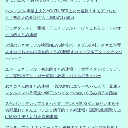
非モテ星人 ！あらゆるマニアの為のマニアックサイト
ハルッフル-専業主夫的YOUTUBERまとめ速報！キモデブおた
く！初老人の介護生活！激動の1750日
アニゲタレスト（元祖！アニメッフル） ひきこもりニートのオ
ナベ的まとめ速報
火浦のシネマッフル映画NEWS情報ポータブルの杜！オネエ管理
人オカマちゃんの鬼女的まとめ速報!オカマッフルアタックナンバ
ーハーフ
ユカ・ヨネッフル！初老的まとめ速報！！大帝イタチにラリアッ
ト！害獣神アリ・ガー被害に必殺！パイルドライバー
おネコさん的まとめ速報 僕の彼女はエリーちゃん人形！豆腐メ
ンタルメンヘラ電波中年アルバイターのぬいぐるみ男子末路編
スケバン！デカッフルまっくす（デカい強い2次元嫁だいすき子
供部屋おじさんヒロシ之古惑仔的まとめ速報）話題な動画取り上
げMAX！デカいは正義刑事編
アキヨッフル-！ネオニートスケ番長のエキストラ芸能情報局！