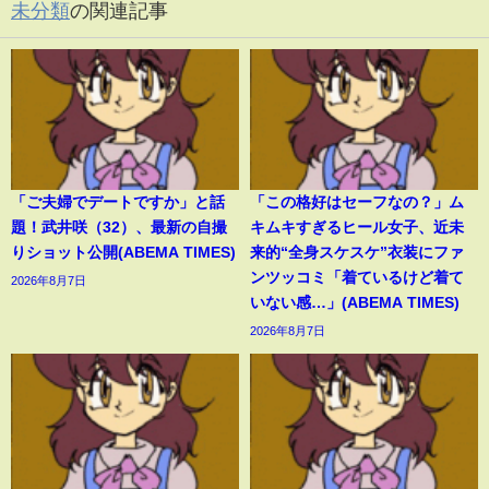
未分類
の関連記事
「ご夫婦でデートですか」と話
「この格好はセーフなの？」ム
題！武井咲（32）、最新の自撮
キムキすぎるヒール女子、近未
りショット公開(ABEMA TIMES)
来的“全身スケスケ”衣装にファ
ンツッコミ「着ているけど着て
2026年8月7日
いない感…」(ABEMA TIMES)
2026年8月7日