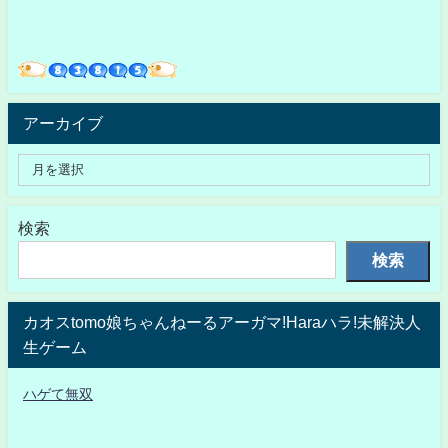
アーカイブ
検索
検索
カオスtomo娘ちゃんねーるアーガマ!Haraハラ!未解決人
生ゲーム
ハゲて無双