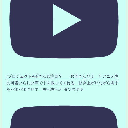
/プロジェクトA子さんも注目？ お母さんだよ とアニメ声
の可愛いらしい声で手を振ってくれる 起き上がりながら両手
をパタパタさせて 右へ左へと ダンスする