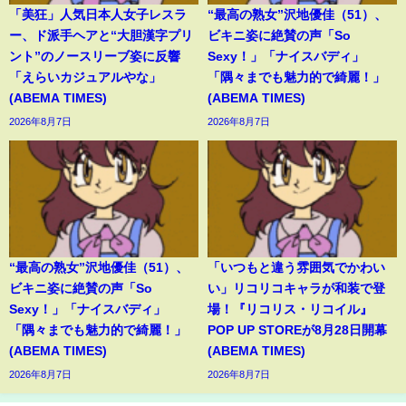
「美狂」人気日本人女子レスラ
“最高の熟女”沢地優佳（51）、
ー、ド派手ヘアと“大胆漢字プリ
ビキニ姿に絶賛の声「So
ント”のノースリーブ姿に反響
Sexy！」「ナイスバディ」
「えらいカジュアルやな」
「隅々までも魅力的で綺麗！」
(ABEMA TIMES)
(ABEMA TIMES)
2026年8月7日
2026年8月7日
“最高の熟女”沢地優佳（51）、
「いつもと違う雰囲気でかわい
ビキニ姿に絶賛の声「So
い」リコリコキャラが和装で登
Sexy！」「ナイスバディ」
場！『リコリス・リコイル』
「隅々までも魅力的で綺麗！」
POP UP STOREが8月28日開幕
(ABEMA TIMES)
(ABEMA TIMES)
2026年8月7日
2026年8月7日