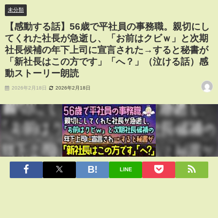
が「新社長はこの方です」「へ？」（泣ける話）感動ストーリー朗読
未分類
【感動する話】56歳で平社員の事務職。親切にし
てくれた社長が急逝し、「お前はクビｗ」と次期
社長候補の年下上司に宣言された→すると秘書が
「新社長はこの方です」「へ？」（泣ける話）感
動ストーリー朗読
2026年2月18日
2026年2月18日
LINE