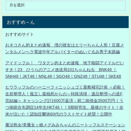
おすすめ～ん
おすすめサイト
おネコさん的まとめ速報 僕の彼女はエリーちゃん人形！豆腐メ
ンタルメンヘラ電波中年アルバイターのぬいぐるみ男子末路編
アイドッフル！ ワタクシ的まとめ速報 地下格闘アイドルだい
すき！23 ひうらのアニメ放送局101ちゃんねる BNK48 ！
SNH48！JKT48！MNL48！SGO48！GNZ48！STU48！SKE48
ヒウラッフルのハーニーフィニッシュゴミ屋敷補完計画 ＜必殺！
生前整理人！孤立し孤独死からの～特殊清掃・遺品整理への道F
完結編＞ キャッシング計1500万返済：厨二病借金3500万円！う
つ病統合失調症14年生HKT46！！9期研究生、最後のサイト！全
米が泣いた！認知症鬱病60代のラストサイト絶賛！公開中
魔法熟女/美魔女ッ娘メグみみちゃんのニートッフルステーション