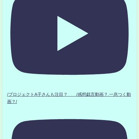
/プロジェクトA子さんも注目？ /感想戯言動画？.一息つく動
画？/