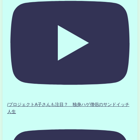
/プロジェクトA子さんも注目？ 独身ハゲ僧侶のサンドイッチ
人生