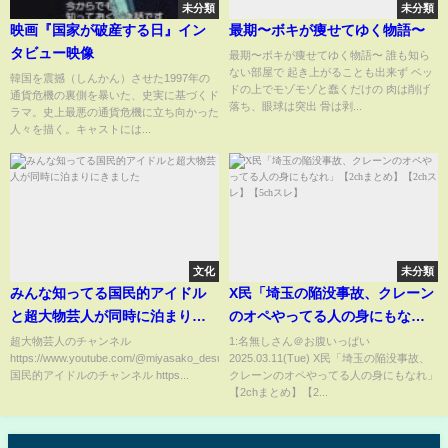
未分類
未分類
映画『国家が破産する日』イン
最期〜ボキが痩せてゆく物語〜
タビュー映像
最期〜ボキが痩せてゆく物語〜 誰も知ら
ない部屋で 起き上がることも出来ず ベッ
韓国を震撼（しんかん）させた1997年の
ドの上でモゾモゾと蠢くだけの 肉は削げ
通貨危機の裏側を暴いた、史実に基づくド
落ち、眼球は突出 骨は剥...
ラマ。史上最悪の通貨危機に立ち向かった
人々を描く。キャストには...
文化
未分類
みんな知ってる国民的アイドル
X民「埼玉の陥没事故、クレーン
と超大物芸人が同時に泊まりに
のオペやってる人の身にもな
きました
れ」【2chまとめ】【2chスレ】
超大物芸人のチャンネル
1:名無しさん＠お腹いっぱい
https://www.youtube.com/@miyasako_desu
2025.03.11(Tue) X民「埼玉の陥没事故、
【5chスレ】
国民的アイドルのチャンネル https...
クレーンのオペやってる人の身にもなれ」
【2chまとめ】【2...