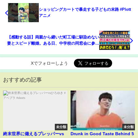
ショッピングカートで暴走する子どもの末路 #Plott
アニメ
【感動する話】両親から継いだ町工場に馴染めない
妻とスピード離婚。ある日、中学校の同窓会に参加
→社長令嬢「何?この匂い!貧乏クサッｗ」性悪女の
嫌がらせに嫌気が差し席を立つと…突然【泣ける
話】朗読 総集編
Xでフォローしよう
おすすめの記事
未分類
未分類
終末世界に備えるプレッパーvs
Drunk in Good Taste Behind 5