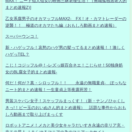
MAX！ ニート仙人仙女の映画三昧老後生活！（無職孤独居老人的
まとめ速報Z)]
乙女系腐男子のオカマッフルMAX2- FX！オ・カマトレーダーの
逆襲！！ 極道のオカマたち編（おもしろ動画まとめ速報）
スーパーウンコ！
新・ハゲッフル！哀愁のハゲ男の髪ってるまとめ速報！！激しく
ハゲっTEL？
こじ！コジッフル@！-レズっ娘百合ネエ！こじらせ！50独身処
女のBL腐女子的まとめ速報-
何だ！何が？真・シロッフル！！ 永遠の無職童貞- ぼっちな
ニート的まとめ速報！一生童貞上等夜露死苦！
男装スケバン女子！スケッフルまっくす！（新・ナンノひゃくし
きっ!！ビー玉のおいぬさん的まとめ速報） 話題な事件からおも
しろ動画まで取り上げまっくす
ロボットアニメ！メカと美少女キャラだいすき永遠の非リア充・