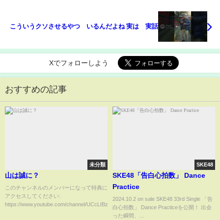
こういうクソさせるやつ いるんだよね 実は 実話
Xでフォローしよう
おすすめの記事
未分類
SKE48
山は誠に？
SKE48「告白心拍数」 Dance
Practice
このチャンネルのメンバーになって特典に
アクセスしてください:
2024.10.2 on sale SKE48 33rd Single 「告
https://www.youtube.com/channel/UCcLIBz...
白心拍数」 Dance Practiceを公開！ 出会
った瞬間、...