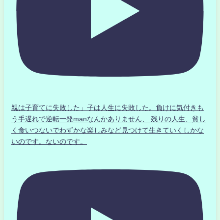
親は子育てに失敗した」子は人生に失敗した。負けに気付きも
う手遅れで逆転一発manなんかありません、 残りの人生、貧し
く食いつないでわずかな楽しみなど見つけて生きていくしかな
いのです。ないのです。