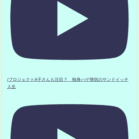
/プロジェクトA子さんも注目？ 独身ハゲ僧侶のサンドイッチ
人生