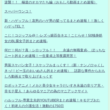
逆襲！！ 極道のオカマたち編（おもしろ動画まとめ速報）
スーパーウンコ！
新・ハゲッフル！哀愁のハゲ男の髪ってるまとめ速報！！激しく
ハゲっTEL？
こじ！コジッフル@！-レズっ娘百合ネエ！こじらせ！50独身処
女のBL腐女子的まとめ速報-
何だ！何が？真・シロッフル！！ 永遠の無職童貞- ぼっちな
ニート的まとめ速報！一生童貞上等夜露死苦！
男装スケバン女子！スケッフルまっくす！（新・ナンノひゃくし
きっ!！ビー玉のおいぬさん的まとめ速報） 話題な事件からおも
しろ動画まで取り上げまっくす
ロボットアニメ！メカと美少女キャラだいすき永遠の非リア充・
非モテ星人 ！あらゆるマニアの為のマニアックサイト
ハルッフル-専業主夫的YOUTUBERまとめ速報！キモデブおた
く！初老人の介護生活！激動の1750日