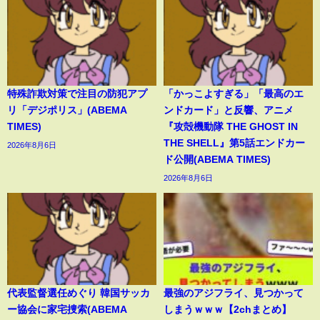
特殊詐欺対策で注目の防犯アプ
「かっこよすぎる」「最高のエ
リ「デジポリス」(ABEMA
ンドカード」と反響、アニメ
TIMES)
『攻殻機動隊 THE GHOST IN
THE SHELL』第5話エンドカー
2026年8月6日
ド公開(ABEMA TIMES)
2026年8月6日
代表監督選任めぐり 韓国サッカ
最強のアジフライ、見つかって
ー協会に家宅捜索(ABEMA
しまうｗｗｗ【2chまとめ】