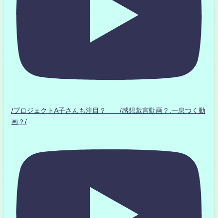
/プロジェクトA子さんも注目？ /感想戯言動画？.一息つく動
画？/