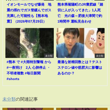
イオンモールでなぜ爆発 地
熊本県菊陽町のJR豊肥線「踏
震の揺れでガス管緩んでガス
切に人が入ってきた」1人死
充満した可能性も【熊本地
亡 光の森～肥後大津間で約
震】（2026年07月29日）
1時間半 運転見合わせ
未分類
未分類
#熊本 で #大雨特別警報 から
最適な射精回数とは？テスト
#一夜明け 2人 心肺停止 ・
ステロン値や筋肥大に影響は
不明者複数 #毎日新聞
あるのか？
#shorts
未分類
の関連記事