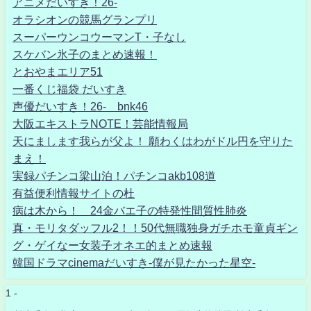
アニメだいすき！26-
オラシオンの競馬グランプリ
スーパーウンコウーマンT・子なし
スケバン氷子のまとめ速報！
とおやまエリア51
一番くじ福袋 だいすき
声優だいすき！26- bnk46
大阪エキストラNOTE！芸能情報局
天にまします我らが父よ！ 願わくはわがドル円を守りた
まえ！
実録パチンコ梁山泊！パチンコakb108道
有益便利情報サイトの杜
病は木から！ 24金バエ子の特発性間質性肺炎
真・モリタダッフル2！！50代無職独身ガチホモ童貞ギン
グ・ゲイなー女装子オネエ的まとめ速報
韓国ドラマcinemaだいすき-僕が見たかった星空-
1 -