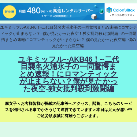
ユキミッフルAKB46！-二代目襲名火浦氷子の一同驚愕まとめ速報にロマンテ
ィックが止まらない？--僕が見たかった夜空！独女批判殺到激闘編--の一同驚
愕まとめ速報にロマンティックが止まらない？-僕の見たかった夜空編--僕の
見たかった星空編-
ユキミッフル--AKB46！--二代
目襲名火浦氷子の一同驚愕ま
とめ速報！にロマンティック
が止まらない？僕が見たかっ
た夜空-独女批判殺到激闘編
腐女子＜お客様皆様が掲載の記事等へアクセス、閲覧、こちらのサービ
スを利用される事でかろうじて運営できています＞本日は足元が悪い中
ご足労頂き誠に有難うございます。