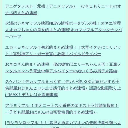
アニゲタレスト（元祖！アニメッフル） ひきこもりニートのオ
ナベ的まとめ速報
火浦のシネマッフル映画NEWS情報ポータブルの杜！オネエ管理
人オカマちゃんの鬼女的まとめ速報!オカマッフルアタックナンバ
ーハーフ
ユカ・ヨネッフル！初老的まとめ速報！！大帝イタチにラリアッ
ト！害獣神アリ・ガー被害に必殺！パイルドライバー
おネコさん的まとめ速報 僕の彼女はエリーちゃん人形！豆腐メ
ンタルメンヘラ電波中年アルバイターのぬいぐるみ男子末路編
スケバン！デカッフルまっくす（デカい強い2次元嫁だいすき子
供部屋おじさんヒロシ之古惑仔的まとめ速報）話題な動画取り上
げMAX！デカいは正義刑事編
アキヨッフル-！ネオニートスケ番長のエキストラ芸能情報局！
（子ども部屋おばさんの自宅警備員的まとめ速報）
[ヨシヨシロッフル-！！-素浪人勇者カツオンの未解決事件簿へよ