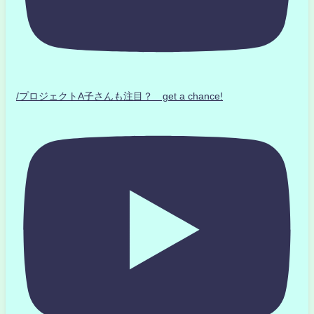
/プロジェクトA子さんも注目？ get a chance!