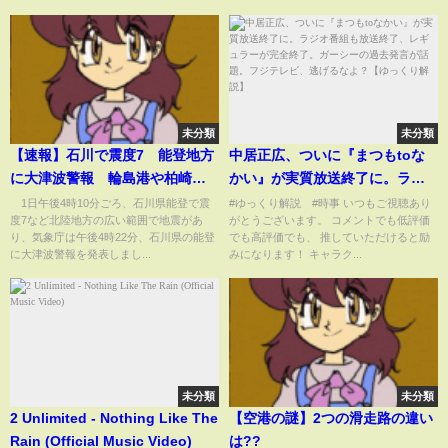
未分類
未分類
【速報】石川で震度7 能登地方
中居正広、ついに『まつもtoな
に大津波警報 輪島港や柏崎市
かい』が実質放送終了に。ラジ
鯨波などで津波観測(2024年1月1
オ番組も放送終了、レギュラー
1日午後4時10分ごろ、石川県能登で震
#ゆっくり解説 #時事 いつもご視聴あり
度7など北陸地方の広い範囲で地震があ
がとうございます。 コメントでも低評価
日)
が完全終了。ガーシーの過去発
り、気象庁は午後4時22分、石川県の能登
でも高評価でも、 推していただけると励
言が話題。フジテレビ、逃げる
に大津波警報を発表しまし...
みになります！ キャラク...
なよ？【ゆっくり解説】
未分類
未分類
2 Unlimited - Nothing Like The
【空港の謎】2つの滑走路の違い
Rain (Official Music Video)
は??