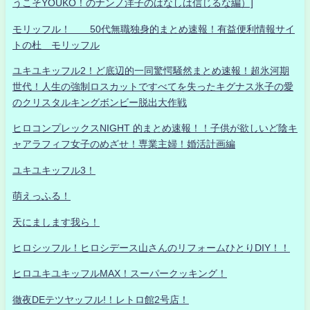
うこそYOUKO！のナンノ洋子のはなしは信じるな編）]
モリッフル！ 50代無職独身的まとめ速報！有益便利情報サイ
トの杜 モリッフル
ユキユキッフル2！ど底辺的一同驚愕騒然まとめ速報！超氷河期
世代！人生の強制ロスカットですべてを失ったキグナス氷子の愛
のクリスタルキングボンビー脱出大作戦
ヒロコンプレックスNIGHT 的まとめ速報！！子供が欲しいど陰キ
ャアラフィフ女子のめざせ！専業主婦！婚活計画編
ユキユキッフル3！
萌えっふる！
天にまします我ら！
ヒロシッフル！ヒロシデース山さんのリフォームひとりDIY！！
ヒロユキユキッフルMAX！スーパークッキング！
徹夜DEテツヤッフル!！レトロ館2号店！