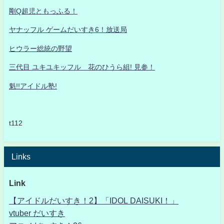
剛Q超児ともっふる！
ヤナッフル ゲームだいすき6！放送局
ヒウラー総統の野望
三代目 ユキユキッフル 花のひうら組! 見参！
魁!!アイドル塾!
t112
Links
Link
【アイドルだいすき！2】「IDOL DAISUKI！」
vtuber だいすき