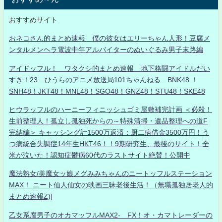
おすすめサイト
おネコさん的まとめ速報 僕の彼女はエリーちゃん人形！豆腐メ
ンタルメンヘラ電波中年アルバイターのぬいぐるみ男子末路編
アイドッフル！ ワタクシ的まとめ速報 地下格闘アイドルだい
すき！23 ひうらのアニメ放送局101ちゃんねる BNK48 ！
SNH48！JKT48！MNL48！SGO48！GNZ48！STU48！SKE48
ヒウラッフルのハーニーフィニッシュゴミ屋敷補完計画 ＜必殺！
生前整理人！孤立し孤独死からの～特殊清掃・遺品整理への道F
完結編＞ キャッシング計1500万返済：厨二病借金3500万円！う
つ病統合失調症14年生HKT46！！9期研究生、最後のサイト！全
米が泣いた！認知症鬱病60代のラストサイト絶賛！公開中
魔法熟女/美魔女ッ娘メグみみちゃんのニートッフルステーション
MAX！ ニート仙人仙女の映画三昧老後生活！（無職孤独居老人的
まとめ速報Z)]
乙女系腐男子のオカマッフルMAX2- FX！オ・カマトレーダーの