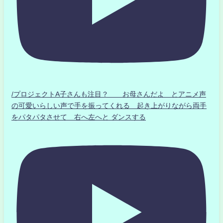
/プロジェクトA子さんも注目？ お母さんだよ とアニメ声
の可愛いらしい声で手を振ってくれる 起き上がりながら両手
をパタパタさせて 右へ左へと ダンスする