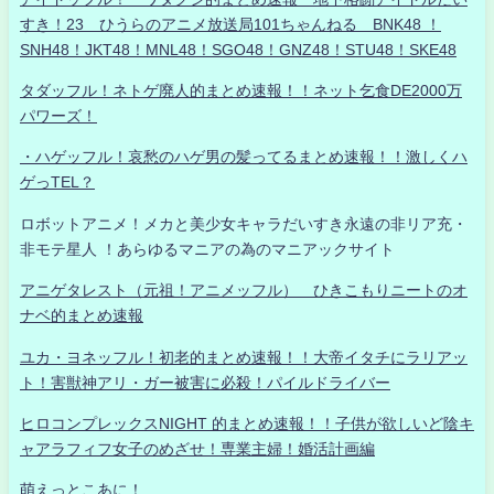
すき！23 ひうらのアニメ放送局101ちゃんねる BNK48 ！
SNH48！JKT48！MNL48！SGO48！GNZ48！STU48！SKE48
タダッフル！ネトゲ廃人的まとめ速報！！ネット乞食DE2000万
パワーズ！
・ハゲッフル！哀愁のハゲ男の髪ってるまとめ速報！！激しくハ
ゲっTEL？
ロボットアニメ！メカと美少女キャラだいすき永遠の非リア充・
非モテ星人 ！あらゆるマニアの為のマニアックサイト
アニゲタレスト（元祖！アニメッフル） ひきこもりニートのオ
ナベ的まとめ速報
ユカ・ヨネッフル！初老的まとめ速報！！大帝イタチにラリアッ
ト！害獣神アリ・ガー被害に必殺！パイルドライバー
ヒロコンプレックスNIGHT 的まとめ速報！！子供が欲しいど陰キ
ャアラフィフ女子のめざせ！専業主婦！婚活計画編
萌えっとこあに！