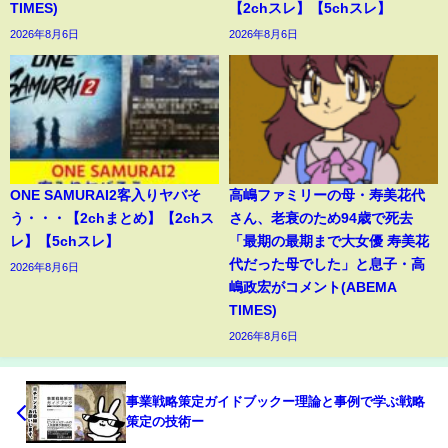
TIMES)
【2chスレ】【5chスレ】
2026年8月6日
2026年8月6日
ONE SAMURAI2客入りヤバそ
高嶋ファミリーの母・寿美花代
う・・・【2chまとめ】【2chス
さん、老衰のため94歳で死去
レ】【5chスレ】
「最期の最期まで大女優 寿美花
代だった母でした」と息子・高
2026年8月6日
嶋政宏がコメント(ABEMA
TIMES)
2026年8月6日
事業戦略策定ガイドブックー理論と事例で学ぶ戦略
策定の技術ー