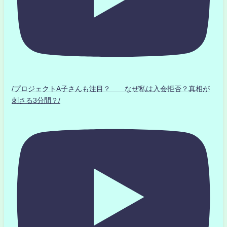
/プロジェクトA子さんも注目？ なぜ私は入会拒否？真相が
刺さる3分間？/