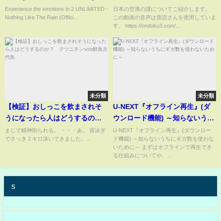
Experience the emotions in 2 UNLIMITED -
日本の空港の謎についてご紹介します。
Nothing Like The Rain (Offici...
この動画の音声は音読さんを使用していま
す。 https://ondoku3.com/...
未分類
未分類
【検証】おしっこを飲まされそ
U-NEXT『オフライン再生』(ダ
うになったら人はどうするの
ウンロード機能) ～知らないうち
か？ テツニチンwith鮮魚古代
にギガ数を使わないために～
まじで精神削られる。 ・・・あ。 背泳ぎ
U-NEXT『オフライン再生』(ダウンロー
でさっき２キロ泳いできました。...
ド機能) ～知らないうちにギガ数を使わな
魚
いために～ まずはオフラインで再生でき
る仕組みについてや、...
s