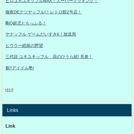
ヒロユキユキッフルMAX！スーパークッキング！
徹夜DEテツヤッフル!！レトロ館2号店！
剛Q超児ともっふる！
ヤナッフル ゲームだいすき6！放送局
ヒウラー総統の野望
三代目 ユキユキッフル 花のひうら組! 見参！
魁!!アイドル塾!
t112
Links
Link