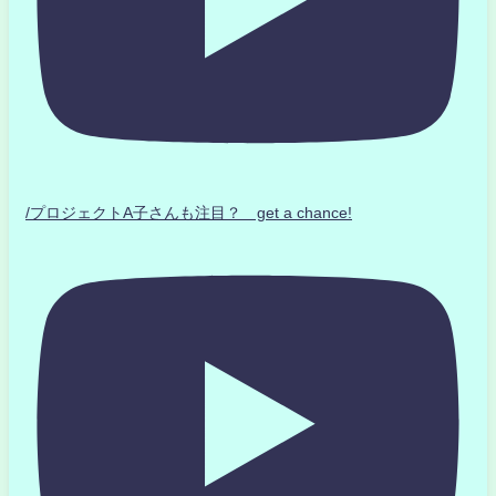
/プロジェクトA子さんも注目？ get a chance!