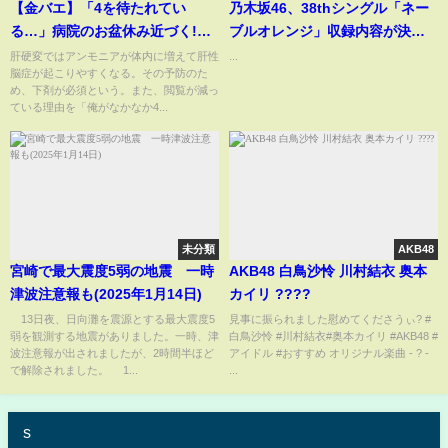
【金バエ】「4を待たれてい
乃木坂46、38thシングル「ネー
る…」病院のお盆休み近づく!
ブルオレンジ」収録内容が決
「肝性脳症予防のために」
定！6期生初楽曲「タイムリミッ
肝硬変ではアンモニアが体内に増えて肝性
...
脳症が起こりやすくなる。その予防のた
ト片想い」も
め、下剤が必須という。また、閲覧が減っ
ている理由を「俺がなかなか4...
未分類
AKB48
宮崎で最大震度5弱の地震 一時
AKB48 白鳥沙怜 川村結衣 奥本
津波注意報も(2025年1月14日)
カイリ ????
13日夜、日向灘を震源とする最大震度5
見事に振られました慰めてくださうぃ? #
弱を観測する地震がありました。一時、津
白鳥沙怜 #川村結衣#奥本カイリ #AKB48 #
波注意報が出されましたが、2時間半ほど
アイドル #おすすめ オリジナル楽曲 - ? -
で解除されました。 1...
...
s