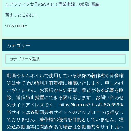
ャアラフィフ女子のめざせ！専業主婦！婚活計画編
萌えっとこあに！
t112-1000ｍ
カテゴリー
動画やサムネイルで使用している映像の著作権や肖像権
等は全てその権利所有者様に帰属いたします。申しわけ
ございません。お客様からの要望、問題がある記事を削
除、送信防止措置にできる限り応じます。お問い合わせ
のサイトアドレスです。 https://form.os7.biz/f/c82c6596/
当サイトは各動画共有サイトへのアップロードは行なっ
ておりません、著作権の侵害を目的としていません、埋
め込み動画等に問題がある場合は各動画共有サイト元へ