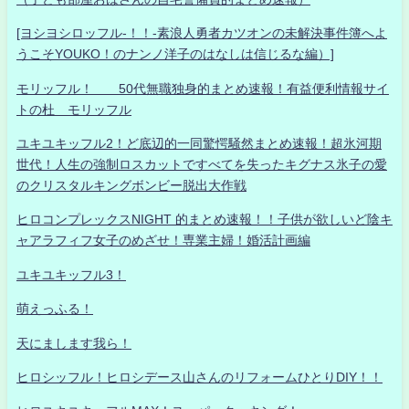
[ヨシヨシロッフル-！！-素浪人勇者カツオンの未解決事件簿へよ
うこそYOUKO！のナンノ洋子のはなしは信じるな編）]
モリッフル！ 50代無職独身的まとめ速報！有益便利情報サイ
トの杜 モリッフル
ユキユキッフル2！ど底辺的一同驚愕騒然まとめ速報！超氷河期
世代！人生の強制ロスカットですべてを失ったキグナス氷子の愛
のクリスタルキングボンビー脱出大作戦
ヒロコンプレックスNIGHT 的まとめ速報！！子供が欲しいど陰キ
ャアラフィフ女子のめざせ！専業主婦！婚活計画編
ユキユキッフル3！
萌えっふる！
天にまします我ら！
ヒロシッフル！ヒロシデース山さんのリフォームひとりDIY！！