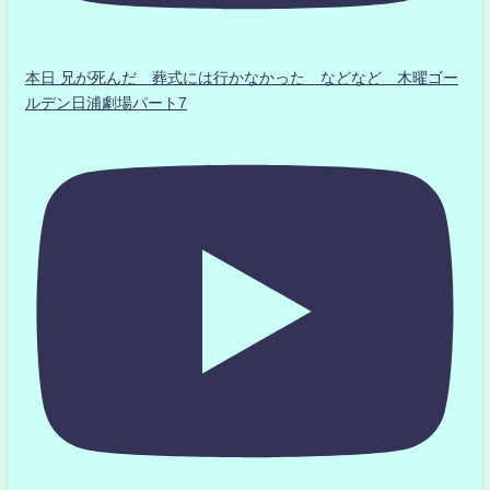
本日 兄が死んだ 葬式には行かなかった などなど 木曜ゴー
ルデン日浦劇場パート7