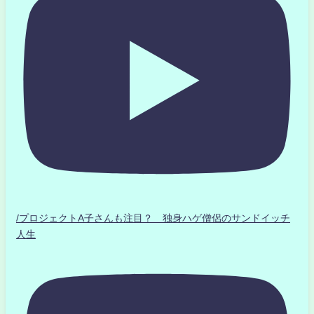
/プロジェクトA子さんも注目？ 独身ハゲ僧侶のサンドイッチ
人生