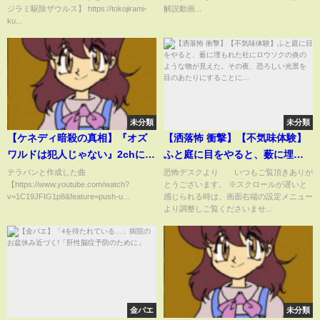
ジラミ駆除ザウルス】 https://tokojirami-
解説動画...
ku...
未分類
未分類
【ケネディ暗殺の真相】『オズ
【洒落怖 衝撃】【不気味体験】
ワルドは犯人じゃない』2chに現
ふと庭に目をやると、薮に埋も
れたガチ未来人が語る犯人
れた社にロウソクの炎のような
テラパンと作成した曲
恐怖デスクより いつもご覧頂きありが
【https://www.youtube.com/watch?
とうございます。 ※スクロールが遅いと
【2062年】
物が見えた。その夜、恐ろしい
v=1C19JFIG1p8&feature=push-u...
感じられる時は、画面右端の設定メニュー
光景を目のあたりにすること
より調整しご覧くださいませ...
に…
金バエ
未分類