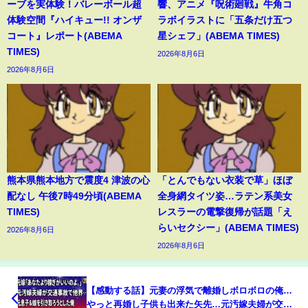
ーブを実体験！バレーボール超
響、アニメ『呪術廻戦』牛角コ
体験空間『ハイキュー!! オンザ
ラボイラストに「五条だけ五つ
コート』レポート(ABEMA
星シェフ」(ABEMA TIMES)
TIMES)
2026年8月6日
2026年8月6日
熊本県熊本地方で震度4 津波の心
「とんでもない衣装で草」ほぼ
配なし 午後7時49分頃(ABEMA
全身網タイツ姿…ラテン系美女
TIMES)
レスラーの電撃復帰が話題「え
らいセクシー」(ABEMA TIMES)
2026年8月6日
2026年8月6日
【感動する話】元妻の浮気で離婚しボロボロの俺…
やっと再婚し子供も出来た矢先…元汚嫁夫婦が交通