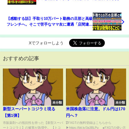
事故で他界…身寄りのない元息子＆娘を引き取ろう
とした俺に今妻が言い放った衝撃のひと言【泣ける
話・朗読まとめ】
【感動する話】手取り10万パート勤務の旦那と高級
フレンチへ。そこで苦手なママ友に遭遇「店間違え
た？ニートが場違いｗ」口を開けた瞬間、シェフが
大慌てで旦那に駆け寄り握手するとママ友「嘘…」
【泣ける話】朗
Xでフォローしよう
おすすめの記事
未分類
未分類
新型スーパートコジラミ現る
米国株急落に注意。ドル円は170
【第1弾】
円へ？
市販薬剤への抵抗性を持った【新型スーパ
🎖FXGTの無料登録はこちらから
ートコジラミ】の被害が急増中。 【トコ
▶︎https://bit.ly/3a3BLPu ●FXGTの使い方