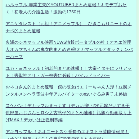
ハルッフル-専業主夫的YOUTUBERまとめ速報！キモデブおた
く！初老人の介護生活！激動の1750日
アニゲタレスト（元祖！アニメッフル） ひきこもりニートのオ
ナベ的まとめ速報
火浦のシネマッフル映画NEWS情報ポータブルの杜！オネエ管理
人オカマちゃんの鬼女的まとめ速報!オカマッフルアタックナンバ
ーハーフ
ユカ・ヨネッフル！初老的まとめ速報！！大帝イタチにラリアッ
ト！害獣神アリ・ガー被害に必殺！パイルドライバー
おネコさん的まとめ速報 僕の彼女はエリーちゃん人形！豆腐メ
ンタルメンヘラ電波中年アルバイターのぬいぐるみ男子末路編
スケバン！デカッフルまっくす（デカい強い2次元嫁だいすき子
供部屋おじさんヒロシ之古惑仔的まとめ速報）話題な動画取り上
げMAX！デカいは正義刑事編
アキヨッフル-！ネオニートスケ番長のエキストラ芸能情報局！
（子ども部屋おばさんの自宅警備員的まとめ速報）