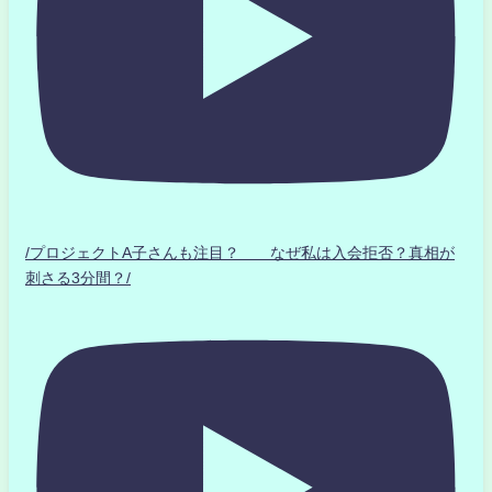
/プロジェクトA子さんも注目？ なぜ私は入会拒否？真相が
刺さる3分間？/