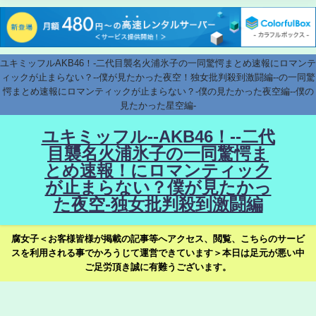
ユキミッフルAKB46！-二代目襲名火浦氷子の一同驚愕まとめ速報にロマンテ
ィックが止まらない？--僕が見たかった夜空！独女批判殺到激闘編--の一同驚
愕まとめ速報にロマンティックが止まらない？-僕の見たかった夜空編--僕の
見たかった星空編-
ユキミッフル--AKB46！--二代
目襲名火浦氷子の一同驚愕ま
とめ速報！にロマンティック
が止まらない？僕が見たかっ
た夜空-独女批判殺到激闘編
腐女子＜お客様皆様が掲載の記事等へアクセス、閲覧、こちらのサービ
スを利用される事でかろうじて運営できています＞本日は足元が悪い中
ご足労頂き誠に有難うございます。