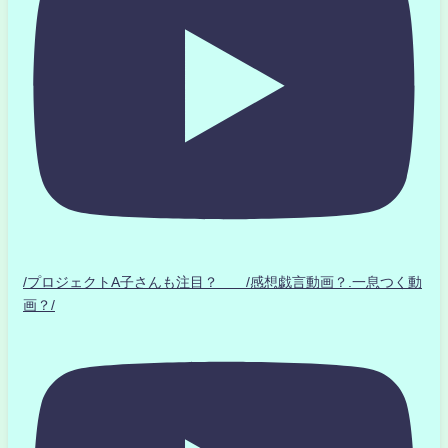
/プロジェクトA子さんも注目？ /感想戯言動画？.一息つく動
画？/