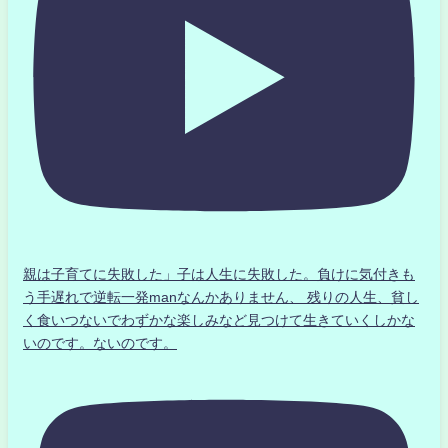
親は子育てに失敗した」子は人生に失敗した。負けに気付きも
う手遅れで逆転一発manなんかありません、 残りの人生、貧し
く食いつないでわずかな楽しみなど見つけて生きていくしかな
いのです。ないのです。