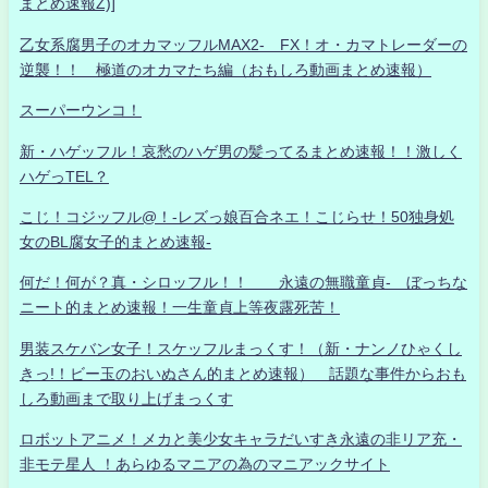
まとめ速報Z)]
乙女系腐男子のオカマッフルMAX2- FX！オ・カマトレーダーの
逆襲！！ 極道のオカマたち編（おもしろ動画まとめ速報）
スーパーウンコ！
新・ハゲッフル！哀愁のハゲ男の髪ってるまとめ速報！！激しく
ハゲっTEL？
こじ！コジッフル@！-レズっ娘百合ネエ！こじらせ！50独身処
女のBL腐女子的まとめ速報-
何だ！何が？真・シロッフル！！ 永遠の無職童貞- ぼっちな
ニート的まとめ速報！一生童貞上等夜露死苦！
男装スケバン女子！スケッフルまっくす！（新・ナンノひゃくし
きっ!！ビー玉のおいぬさん的まとめ速報） 話題な事件からおも
しろ動画まで取り上げまっくす
ロボットアニメ！メカと美少女キャラだいすき永遠の非リア充・
非モテ星人 ！あらゆるマニアの為のマニアックサイト