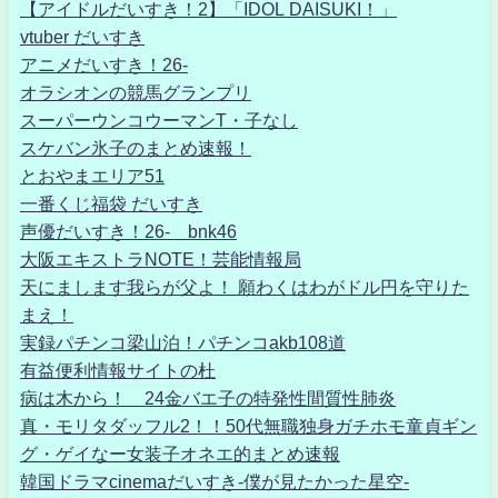
【アイドルだいすき！2】「IDOL DAISUKI！」
vtuber だいすき
アニメだいすき！26-
オラシオンの競馬グランプリ
スーパーウンコウーマンT・子なし
スケバン氷子のまとめ速報！
とおやまエリア51
一番くじ福袋 だいすき
声優だいすき！26- bnk46
大阪エキストラNOTE！芸能情報局
天にまします我らが父よ！ 願わくはわがドル円を守りた
まえ！
実録パチンコ梁山泊！パチンコakb108道
有益便利情報サイトの杜
病は木から！ 24金バエ子の特発性間質性肺炎
真・モリタダッフル2！！50代無職独身ガチホモ童貞ギン
グ・ゲイなー女装子オネエ的まとめ速報
韓国ドラマcinemaだいすき-僕が見たかった星空-