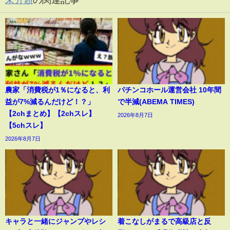
農家「消費税が1％になると、利
パチンコホール運営会社 10年間
益が7%減るんだけど！？」
で半減(ABEMA TIMES)
【2chまとめ】【2chスレ】
2026年8月7日
【5chスレ】
2026年8月7日
キャラと一緒にジャンプやレシ
着こなしがまるで高級店と反