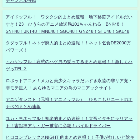
チャンネル登録
アイドッフル！ ワタクシ的まとめ速報 地下格闘アイドルだい
すき！23 ひうらのアニメ放送局101ちゃんねる BNK48 ！
SNH48！JKT48！MNL48！SGO48！GNZ48！STU48！SKE48
タダッフル！ネトゲ廃人的まとめ速報！！ネット乞食DE2000万
パワーズ！
・ハゲッフル！哀愁のハゲ男の髪ってるまとめ速報！！激しくハ
ゲっTEL？
ロボットアニメ！メカと美少女キャラだいすき永遠の非リア充・
非モテ星人 ！あらゆるマニアの為のマニアックサイト
アニゲタレスト（元祖！アニメッフル） ひきこもりニートのオ
ナベ的まとめ速報
ユカ・ヨネッフル！初老的まとめ速報！！大帝イタチにラリアッ
ト！害獣神アリ・ガー被害に必殺！パイルドライバー
ヒロコンプレックスNIGHT 的まとめ速報！！子供が欲しいど陰キ