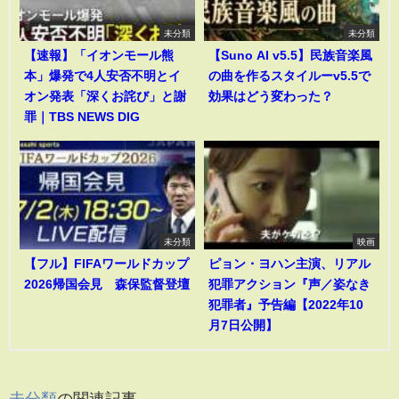
未分類
未分類
【速報】「イオンモール熊
【Suno AI v5.5】民族音楽風
本」爆発で4人安否不明とイ
の曲を作るスタイルーv5.5で
オン発表「深くお詫び」と謝
効果はどう変わった？
罪｜TBS NEWS DIG
未分類
映画
【フル】FIFAワールドカップ
ピョン・ヨハン主演、リアル
2026帰国会見 森保監督登壇
犯罪アクション『声／姿なき
犯罪者』予告編【2022年10
月7日公開】
未分類
の関連記事