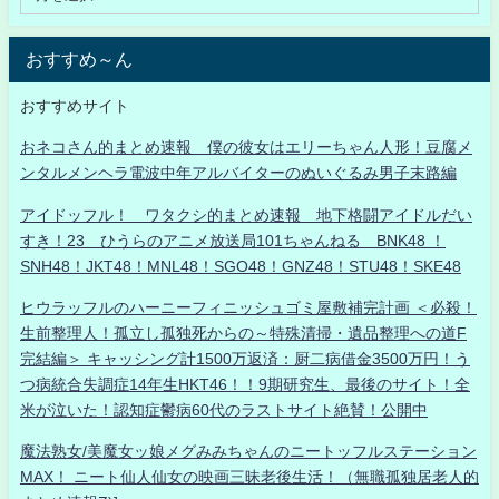
おすすめ～ん
おすすめサイト
おネコさん的まとめ速報 僕の彼女はエリーちゃん人形！豆腐メ
ンタルメンヘラ電波中年アルバイターのぬいぐるみ男子末路編
アイドッフル！ ワタクシ的まとめ速報 地下格闘アイドルだい
すき！23 ひうらのアニメ放送局101ちゃんねる BNK48 ！
SNH48！JKT48！MNL48！SGO48！GNZ48！STU48！SKE48
ヒウラッフルのハーニーフィニッシュゴミ屋敷補完計画 ＜必殺！
生前整理人！孤立し孤独死からの～特殊清掃・遺品整理への道F
完結編＞ キャッシング計1500万返済：厨二病借金3500万円！う
つ病統合失調症14年生HKT46！！9期研究生、最後のサイト！全
米が泣いた！認知症鬱病60代のラストサイト絶賛！公開中
魔法熟女/美魔女ッ娘メグみみちゃんのニートッフルステーション
MAX！ ニート仙人仙女の映画三昧老後生活！（無職孤独居老人的