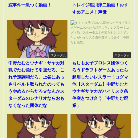
踪事件一息つく動画！
トレイジ稲川淳二動画！おす
すめアニメ！声優
スターダム
スターダム
中野たむとウナギ・サヤカ対
もしも女子プロレス団体つく
戦でたむ負けて引退だろ。こ
ろうドラフトゲームあったら
れ予定調和だろ。上谷にあっ
起用したいレスラー！コグマ
さりベルト取られたのっても
他【スターダム】中野たむと
うやめるからだろｗなんかス
ウナギサヤカがハイリスク条
ターダムのシナリオならおも
件突きつけ合う「中野たむ廃
なくなった団体だな
業」