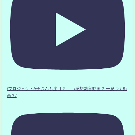
/プロジェクトA子さんも注目？ /感想戯言動画？.一息つく動
画？/