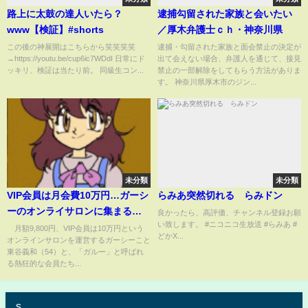
路上に太鼓の達人いたら？
逮捕勾留された家族と会いたい
www【検証】#shorts
／厚木弁護士ｃｈ・神奈川県
この後の神展開はこちらから笑笑笑笑
逮捕・勾留された家族と面会禁止の決定が
→https://youtu.be/cup6ic7WDdI 日常にド
出て会えない場合、弁護人を通じて、接見
ッキリ、検証は当たり前。 同級生コン...
禁止の一部解除をしてもらう方法がありま
す。 神奈川県厚木市のジン...
未分類
未分類
VIP会員は月会費10万円…ガーシ
らみあ突然切れる らみドン
ーのオンライサロンに集まる会
良かったら、高評価、チャンネル登録お願
い致します。 #ニコニコ生放送 #らみあ #
員たちの本音「推し活」「暴露
月額9,800円、VIP会員は10万円という
どかX...
オンラインサロンを運営するガーシーこと
は悪くないと思う。だって真実
東谷義和（54）と、「ガルー」と呼ばれ
でしょ？」(ABEMA TIMES)
る熱狂的な会員たち...
s