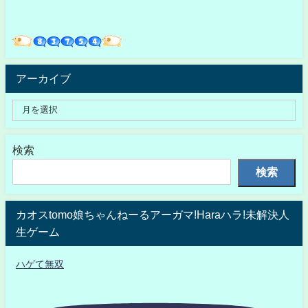
アーカイブ
検索
検索
カオスtomo娘ちゃんねーるアーガマ!Haraハラ!未解決人
生ゲーム
ハゲて無双