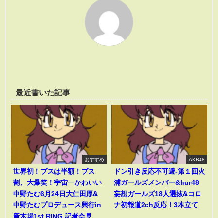
最近書いた記事
おすすめ
AKB48
世界初！ブスは半額！ブス
ドン引き反応不可避-第１回火
割、大爆笑！宇宙一かわいい
浦ガールズメンバー&hur48
中野たむ6月24日大仁田厚&
妄想ガールズ18人選抜&コロ
中野たむプロデュース興行in
ナ初報道2ch反応！3本立て
新木場1st RING 記者会見