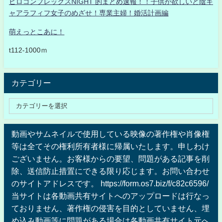
ヒロコンプレックスNIGHT 的まとめ速報！！子供が欲しいど陰キ
ャアラフィフ女子のめざせ！専業主婦！婚活計画編
萌えっとこあに！
t112-1000ｍ
カテゴリー
動画やサムネイルで使用している映像の著作権や肖像権
等は全てその権利所有者様に帰属いたします。申しわけ
ございません。お客様からの要望、問題がある記事を削
除、送信防止措置にできる限り応じます。お問い合わせ
のサイトアドレスです。 https://form.os7.biz/f/c82c6596/
当サイトは各動画共有サイトへのアップロードは行なっ
ておりません、著作権の侵害を目的としていません、埋
め込み動画等に問題がある場合は各動画共有サイト元へ