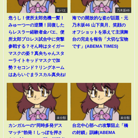
金バエ
乃木坂46
危うし！便所太郎危機一髪！
海での開放的な姿が話題・元
みゅーつーの逆襲！回復した
乃木坂46 山下美月、笑顔の
らレスラー経験者金バエ、便
オフショットを添えて主演舞
所太郎プロレス試合中に突撃
台の完走を報告「大切な宝物
参戦する？そん時はタイガー
です」(ABEMA TIMES)
マスクの姿？真央ちゃんスタ
ーライトキッドマスクで加
勢？セコンド？リングネーム
はあらいぐまラスカル真央ね!
未分類
未分類
カンガルーの“同時多発デス
台北中心部への攻撃阻止「橋
マッチ”勃発！しっぽを押さ
の封鎖」訓練(ABEMA