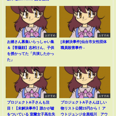
おすすめ
おすすめ
お婿さん募集いらっしゃい集
[未解決事件]仙台市女性団体
＆【菩薩顔】志村けん、子供
職員殺害事件 -
を授かってた「共演したかっ
た」
おすすめ
おすすめ
プロジェクトA子さんも注
プロジェクトA子さんほしい
目！【未解決事件】誰かが嘘
物リスト公開15円から！ ア
をついている 室蘭女子高生失
ウトジュンジ全員稲川 アウ