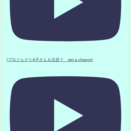
/プロジェクトA子さんも注目？ get a chance!