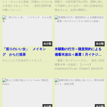
ント・チャンネル登録・評価をいただける
問題で、小保方晴子氏が8日、理研に対し
レコメントを発表
と本当にうれしいです。 （原則 誹謗中傷
て不服申し立てを行い、9日に記者会見を
や酷いコメント...
開きました。会見の模様を...
未分類
未分類
「巡りのいい女」 メイキン
米騒動の行方～随意契約による
グ からだ巡茶
備蓄米放出＜厳選！月イチジャ
ーナル 2025.6.2 放送＞
サイパンにて広末涼子メイキング。...
「厳選！月イチジャーナル」 毎月１回月
曜夜８時～生放送！ 【メール】
ichi@mbs1179.com 【Twitter】@ichi1179
...
未分類
未分類