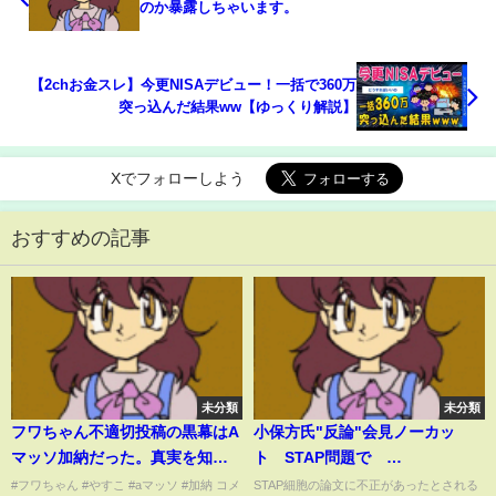
のか暴露しちゃいます。
【2chお金スレ】今更NISAデビュー！一括で360万
突っ込んだ結果ww【ゆっくり解説】
Xでフォローしよう
おすすめの記事
未分類
未分類
フワちゃん不適切投稿の黒幕はA
小保方氏"反論"会見ノーカッ
マッソ加納だった。真実を知っ
ト STAP問題で
たやす子 Aマッソ加納にブチギ
05（14/04/09）
#フワちゃん #やすこ #aマッソ #加納 コメ
STAP細胞の論文に不正があったとされる