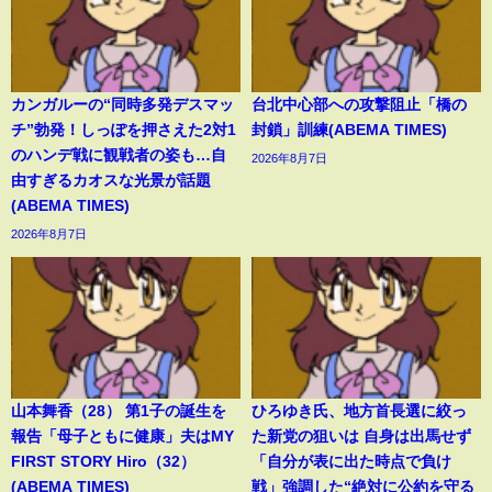
カンガルーの“同時多発デスマッ
台北中心部への攻撃阻止「橋の
チ”勃発！しっぽを押さえた2対1
封鎖」訓練(ABEMA TIMES)
のハンデ戦に観戦者の姿も…自
2026年8月7日
由すぎるカオスな光景が話題
(ABEMA TIMES)
2026年8月7日
山本舞香（28） 第1子の誕生を
ひろゆき氏、地方首長選に絞っ
報告「母子ともに健康」夫はMY
た新党の狙いは 自身は出馬せず
FIRST STORY Hiro（32）
「自分が表に出た時点で負け
(ABEMA TIMES)
戦」強調した“絶対に公約を守る