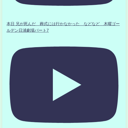
本日 兄が死んだ 葬式には行かなかった などなど 木曜ゴー
ルデン日浦劇場パート7