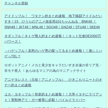
チャンネル登録
アイドッフル！ ワタクシ的まとめ速報 地下格闘アイドルだい
すき！23 ひうらのアニメ放送局101ちゃんねる BNK48 ！
SNH48！JKT48！MNL48！SGO48！GNZ48！STU48！SKE48
タダッフル！ネトゲ廃人的まとめ速報！！ネット乞食DE2000万
パワーズ！
・ハゲッフル！哀愁のハゲ男の髪ってるまとめ速報！！激しくハ
ゲっTEL？
ロボットアニメ！メカと美少女キャラだいすき永遠の非リア充・
非モテ星人 ！あらゆるマニアの為のマニアックサイト
アニゲタレスト（元祖！アニメッフル） ひきこもりニートのオ
ナベ的まとめ速報
ユカ・ヨネッフル！初老的まとめ速報！！大帝イタチにラリアッ
ト！害獣神アリ・ガー被害に必殺！パイルドライバー