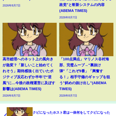
政党”と斬新システムの内容
2026年8月7日
(ABEMA TIMES)
2026年8月7日
高市総理へのネット上の風向き
「100点満点」マリノス谷村海
が急変？「新しいこと始めてく
那、完璧ムーブ→“裏抜け
れそう」期待感強く出ていたポ
弾”「これぞ9番」「興奮す
ジティブ反応わずか半年で“逆
る！」相手守備のギャップを狙
風”に…今後の政権運営に及ぼす
う”斜めの抜け出し”(ABEMA
影響は(ABEMA TIMES)
TIMES)
2026年8月7日
2026年8月7日
クビになったホスト君は一体何をしてクビになった