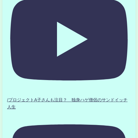
/プロジェクトA子さんも注目？ 独身ハゲ僧侶のサンドイッチ
人生