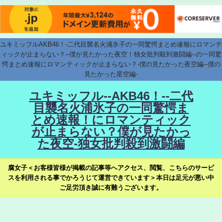
ユキミッフルAKB46！-二代目襲名火浦氷子の一同驚愕まとめ速報にロマンテ
ィックが止まらない？--僕が見たかった夜空！独女批判殺到激闘編--の一同驚
愕まとめ速報にロマンティックが止まらない？-僕の見たかった夜空編--僕の
見たかった星空編-
ユキミッフル--AKB46！--二代
目襲名火浦氷子の一同驚愕ま
とめ速報！にロマンティック
が止まらない？僕が見たかっ
た夜空-独女批判殺到激闘編
腐女子＜お客様皆様が掲載の記事等へアクセス、閲覧、こちらのサービ
スを利用される事でかろうじて運営できています＞本日は足元が悪い中
ご足労頂き誠に有難うございます。