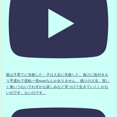
親は子育てに失敗した」子は人生に失敗した。負けに気付きも
う手遅れで逆転一発manなんかありません、 残りの人生、貧し
く食いつないでわずかな楽しみなど見つけて生きていくしかな
いのです。ないのです。