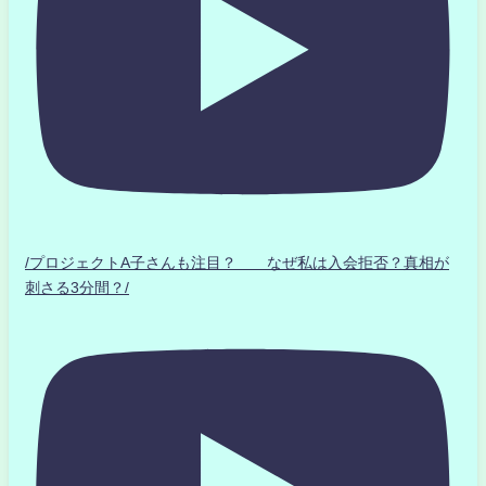
/プロジェクトA子さんも注目？ なぜ私は入会拒否？真相が
刺さる3分間？/