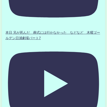
本日 兄が死んだ 葬式には行かなかった などなど 木曜ゴー
ルデン日浦劇場パート7