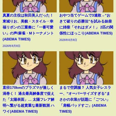
真夏の主役は秋田美人だった！
おやつ当てゲームで3連敗→“お
東城りお、美貌・スタイル・幸
きて破りの必勝法”を試みる妹柴
福リボンの三重奏に「一番可愛
に姉柴「それはダメ！」 2匹の関
い」の声/麻雀・Mトーナメント
係性にほっこり(ABEMA TIMES)
(ABEMA TIMES)
2026年8月8日
2026年8月8日
直径170kmのプラズマが激しく
まるで空調服？ 人気女子レスラ
渦巻く！ 過去最高解像度で捉え
ー、“オーバーサイズすぎる”ま
た「太陽表面」… 太陽フレア解
さかの衣装が話題に「ごつい」
明へ繋がる超貴重な最新観測 ハ
「肩幅パッドすご」(ABEMA
ワイ(ABEMA TIMES)
TIMES)