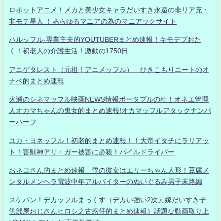
ロボットアニメ！メカと美少女キャラだいすき永遠の非リア充・
非モテ星人 ！あらゆるマニアの為のマニアックサイト
ハルッフル-専業主夫的YOUTUBERまとめ速報！キモデブおた
く！初老人の介護生活！激動の1750日
アニゲタレスト（元祖！アニメッフル） ひきこもりニートのオ
ナベ的まとめ速報
火浦のシネマッフル映画NEWS情報ポータブルの杜！オネエ管理
人オカマちゃんの鬼女的まとめ速報!オカマッフルアタックナンバ
ーハーフ
ユカ・ヨネッフル！初老的まとめ速報！！大帝イタチにラリアッ
ト！害獣神アリ・ガー被害に必殺！パイルドライバー
おネコさん的まとめ速報 僕の彼女はエリーちゃん人形！豆腐メ
ンタルメンヘラ電波中年アルバイターのぬいぐるみ男子末路編
スケバン！デカッフルまっくす（デカい強い2次元嫁だいすき子
供部屋おじさんヒロシ之古惑仔的まとめ速報）話題な動画取り上