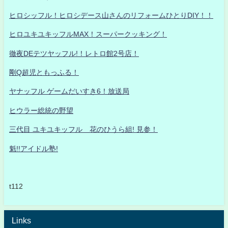
ヒロシッフル！ヒロシデース山さんのリフォームひとりDIY！！
ヒロユキユキッフルMAX！スーパークッキング！
徹夜DEテツヤッフル!！レトロ館2号店！
剛Q超児ともっふる！
ヤナッフル ゲームだいすき6！放送局
ヒウラー総統の野望
三代目 ユキユキッフル 花のひうら組! 見参！
魁!!アイドル塾!
t112
Links