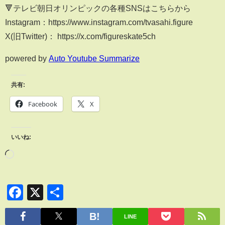
🔻テレビ朝日オリンピックの各種SNSはこちらから
Instagram：https://www.instagram.com/tvasahi.figure
X(旧Twitter)： https://x.com/figureskate5ch
powered by
Auto Youtube Summarize
共有:
Facebook
X
いいね:
Facebook
X
共
有
LINE