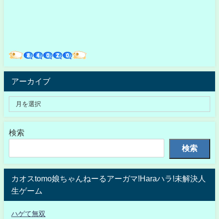
アーカイブ
検索
検索
カオスtomo娘ちゃんねーるアーガマ!Haraハラ!未解決人
生ゲーム
ハゲて無双