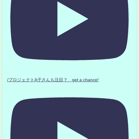
/プロジェクトA子さんも注目？ get a chance!