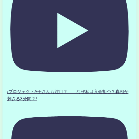
/プロジェクトA子さんも注目？ なぜ私は入会拒否？真相が
刺さる3分間？/