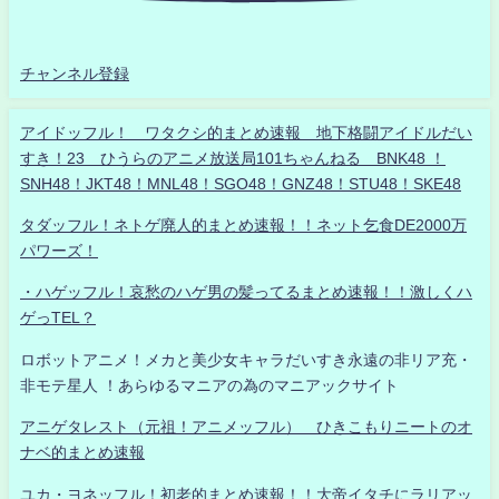
チャンネル登録
アイドッフル！ ワタクシ的まとめ速報 地下格闘アイドルだい
すき！23 ひうらのアニメ放送局101ちゃんねる BNK48 ！
SNH48！JKT48！MNL48！SGO48！GNZ48！STU48！SKE48
タダッフル！ネトゲ廃人的まとめ速報！！ネット乞食DE2000万
パワーズ！
・ハゲッフル！哀愁のハゲ男の髪ってるまとめ速報！！激しくハ
ゲっTEL？
ロボットアニメ！メカと美少女キャラだいすき永遠の非リア充・
非モテ星人 ！あらゆるマニアの為のマニアックサイト
アニゲタレスト（元祖！アニメッフル） ひきこもりニートのオ
ナベ的まとめ速報
ユカ・ヨネッフル！初老的まとめ速報！！大帝イタチにラリアッ