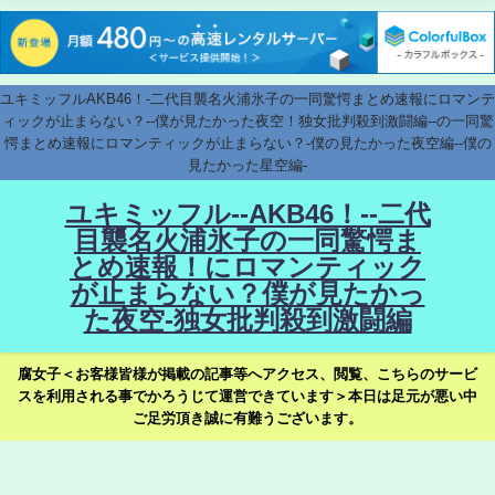
ユキミッフルAKB46！-二代目襲名火浦氷子の一同驚愕まとめ速報にロマンテ
ィックが止まらない？--僕が見たかった夜空！独女批判殺到激闘編--の一同驚
愕まとめ速報にロマンティックが止まらない？-僕の見たかった夜空編--僕の
見たかった星空編-
ユキミッフル--AKB46！--二代
目襲名火浦氷子の一同驚愕ま
とめ速報！にロマンティック
が止まらない？僕が見たかっ
た夜空-独女批判殺到激闘編
腐女子＜お客様皆様が掲載の記事等へアクセス、閲覧、こちらのサービ
スを利用される事でかろうじて運営できています＞本日は足元が悪い中
ご足労頂き誠に有難うございます。