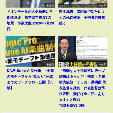
未分類
未分類
イオンモールの人命救助に自
熊本地震：南阿蘇で新たに１
衛隊派遣 熊本県で震度7の
人の死亡確認 不明者の捜索
地震 小泉大臣(2026年7月28
続く
日)
未分類
未分類
DAW×Suno AI制作術｜4小節
「無能な人を指揮官に選べば
のモチーフから“歌入り”完成
結果は明らかだ」韓国・李在
までのワークフロー公開【V5
明大統領 サッカー洪明甫 代
版】
表監督を批判 代表監督は辞
任表明「責任は全て私にあり
ます」と謝罪｜
TBS NEWS DIG