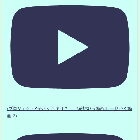
/プロジェクトA子さんも注目？ /感想戯言動画？.一息つく動
画？/