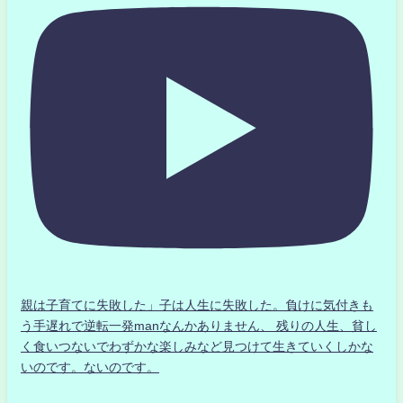
親は子育てに失敗した」子は人生に失敗した。負けに気付きも
う手遅れで逆転一発manなんかありません、 残りの人生、貧し
く食いつないでわずかな楽しみなど見つけて生きていくしかな
いのです。ないのです。