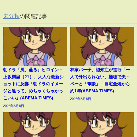
未分類
の関連記事
朝ドラ『風、薫る』ヒロイン・
林家パー子、認知症が進行「一
上坂樹里（21）、大人な最新シ
人で外出られない」難聴で夫・
ョットに反響「朝ドラのイメー
ペーと「筆談」…自宅全焼から
ジと違って、めちゃくちゃかっ
約1年(ABEMA TIMES)
こいい」(ABEMA TIMES)
2026年8月8日
2026年8月8日