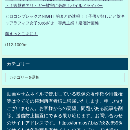
ト！害獣神アリ・ガー被害に必殺！パイルドライバー
ヒロコンプレックスNIGHT 的まとめ速報！！子供が欲しいど陰キ
ャアラフィフ女子のめざせ！専業主婦！婚活計画編
萌えっとこあに！
t112-1000ｍ
カテゴリー
動画やサムネイルで使用している映像の著作権や肖像権
等は全てその権利所有者様に帰属いたします。申しわけ
ございません。お客様からの要望、問題がある記事を削
除、送信防止措置にできる限り応じます。お問い合わせ
のサイトアドレスです。 https://form.os7.biz/f/c82c6596/
当サイトは各動画共有サイトへのアップロードは行なっ