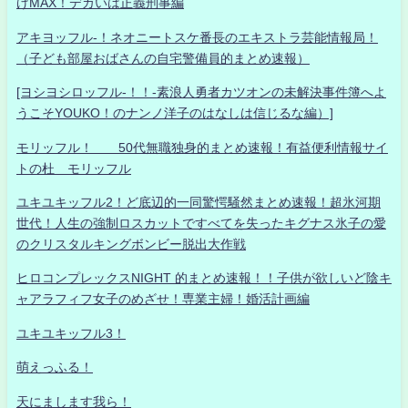
げMAX！デカいは正義刑事編
アキヨッフル-！ネオニートスケ番長のエキストラ芸能情報局！
（子ども部屋おばさんの自宅警備員的まとめ速報）
[ヨシヨシロッフル-！！-素浪人勇者カツオンの未解決事件簿へよ
うこそYOUKO！のナンノ洋子のはなしは信じるな編）]
モリッフル！ 50代無職独身的まとめ速報！有益便利情報サイ
トの杜 モリッフル
ユキユキッフル2！ど底辺的一同驚愕騒然まとめ速報！超氷河期
世代！人生の強制ロスカットですべてを失ったキグナス氷子の愛
のクリスタルキングボンビー脱出大作戦
ヒロコンプレックスNIGHT 的まとめ速報！！子供が欲しいど陰キ
ャアラフィフ女子のめざせ！専業主婦！婚活計画編
ユキユキッフル3！
萌えっふる！
天にまします我ら！