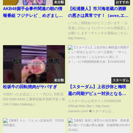
未分類
おすすめ
AKB48握手会事件関連の朝の情
【松浦勝人】市川海老蔵の酒癖
報番組 フジテレビ _ めざましテ
の悪さは異常です！（avex,エイ
レビ アクア 1
ベックス,小林麻耶,ガーシー）
...
いつもご視聴ありがとうございます！ お
見逃しのないようにチャンネル登録宜しく
お願いします！チャンネル登録はこちら↓
http://www.y...
未分類
スターダム
松坂牛の回転焼肉がヤバすぎ
【スターダム】上谷沙弥と梅咲
遥の同期デビュー対決となるワ
今回行ったお店はここ！ 一升びん 宮町店
050-5590-6449 三重県松阪市宮町字堂ノ後
ンダー王座戦！『中々しぶとい
☆スターダム公式サイト/STARDOM
144-5 https://tabelog.c...
Official Web Site☆ http://wwr-
女だね！こんなかわいい顔して
stardom.com/ ◆スターダム公...
さ！』-12.29両国国技館大会-
【STARDOM】