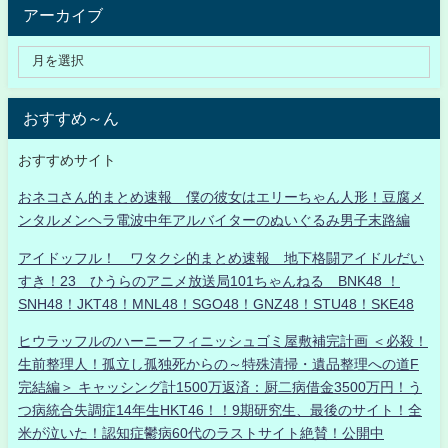
アーカイブ
おすすめ～ん
おすすめサイト
おネコさん的まとめ速報 僕の彼女はエリーちゃん人形！豆腐メ
ンタルメンヘラ電波中年アルバイターのぬいぐるみ男子末路編
アイドッフル！ ワタクシ的まとめ速報 地下格闘アイドルだい
すき！23 ひうらのアニメ放送局101ちゃんねる BNK48 ！
SNH48！JKT48！MNL48！SGO48！GNZ48！STU48！SKE48
ヒウラッフルのハーニーフィニッシュゴミ屋敷補完計画 ＜必殺！
生前整理人！孤立し孤独死からの～特殊清掃・遺品整理への道F
完結編＞ キャッシング計1500万返済：厨二病借金3500万円！う
つ病統合失調症14年生HKT46！！9期研究生、最後のサイト！全
米が泣いた！認知症鬱病60代のラストサイト絶賛！公開中