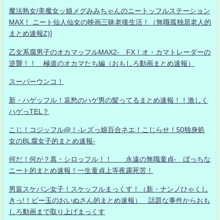
魔法熟女/美魔女ッ娘メグみみちゃんのニートッフルステーション
MAX！ ニート仙人仙女の映画三昧老後生活！（無職孤独居老人的
まとめ速報Z)]
乙女系腐男子のオカマッフルMAX2- FX！オ・カマトレーダーの
逆襲！！ 極道のオカマたち編（おもしろ動画まとめ速報）
スーパーウンコ！
新・ハゲッフル！哀愁のハゲ男の髪ってるまとめ速報！！激しく
ハゲっTEL？
こじ！コジッフル@！-レズっ娘百合ネエ！こじらせ！50独身処
女のBL腐女子的まとめ速報-
何だ！何が？真・シロッフル！！ 永遠の無職童貞- ぼっちな
ニート的まとめ速報！一生童貞上等夜露死苦！
男装スケバン女子！スケッフルまっくす！（新・ナンノひゃくし
きっ!！ビー玉のおいぬさん的まとめ速報） 話題な事件からおも
しろ動画まで取り上げまっくす