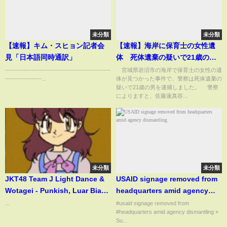
未分類
未分類
【速報】キム・スヒョン記者会
【速報】海岸に保育士の女性遺
見「日本語同時通訳」
体 死体遺棄の疑いで21歳の男
を逮捕 宮城県警(2025年4月26
----------------------------------------------------
宮城県岩沼市の海岸で保育士の女性の遺
------------------...
体が見つかった事件で、警察は死体遺棄の
日)
疑いで21歳の男を逮捕しました。 警察
によりますと、佐藤蓮真容...
未分類
未分類
JKT48 Team J Light Dance &
USAID signage removed from
Wotagei - Punkish, Luar Biasa
headquarters amid agency
(Konser SOL/LUNA 9th
dismantling
...
#usaid signage removed from
#headquarters amid agency dismantling »
Anniversary)
Su...