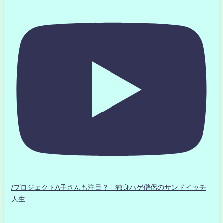
/プロジェクトA子さんも注目？ 独身ハゲ僧侶のサンドイッチ
人生