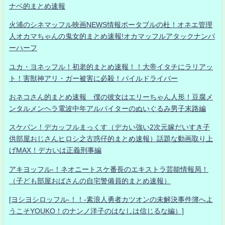
ナベ的まとめ速報
火浦のシネマッフル映画NEWS情報ポータブルの杜！オネエ管理
人オカマちゃんの鬼女的まとめ速報!オカマッフルアタックナンバ
ーハーフ
ユカ・ヨネッフル！初老的まとめ速報！！大帝イタチにラリアッ
ト！害獣神アリ・ガー被害に必殺！パイルドライバー
おネコさん的まとめ速報 僕の彼女はエリーちゃん人形！豆腐メ
ンタルメンヘラ電波中年アルバイターのぬいぐるみ男子末路編
スケバン！デカッフルまっくす（デカい強い2次元嫁だいすき子
供部屋おじさんヒロシ之古惑仔的まとめ速報）話題な動画取り上
げMAX！デカいは正義刑事編
アキヨッフル-！ネオニートスケ番長のエキストラ芸能情報局！
（子ども部屋おばさんの自宅警備員的まとめ速報）
[ヨシヨシロッフル-！！-素浪人勇者カツオンの未解決事件簿へよ
うこそYOUKO！のナンノ洋子のはなしは信じるな編）]