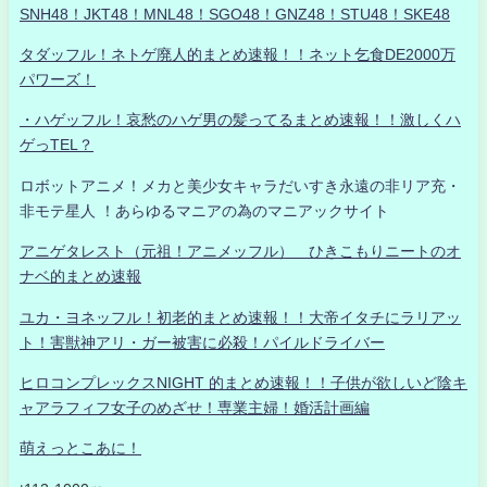
SNH48！JKT48！MNL48！SGO48！GNZ48！STU48！SKE48
タダッフル！ネトゲ廃人的まとめ速報！！ネット乞食DE2000万
パワーズ！
・ハゲッフル！哀愁のハゲ男の髪ってるまとめ速報！！激しくハ
ゲっTEL？
ロボットアニメ！メカと美少女キャラだいすき永遠の非リア充・
非モテ星人 ！あらゆるマニアの為のマニアックサイト
アニゲタレスト（元祖！アニメッフル） ひきこもりニートのオ
ナベ的まとめ速報
ユカ・ヨネッフル！初老的まとめ速報！！大帝イタチにラリアッ
ト！害獣神アリ・ガー被害に必殺！パイルドライバー
ヒロコンプレックスNIGHT 的まとめ速報！！子供が欲しいど陰キ
ャアラフィフ女子のめざせ！専業主婦！婚活計画編
萌えっとこあに！