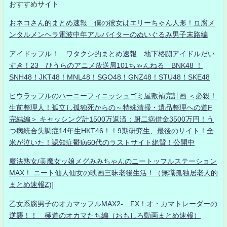
おすすめサイト
おネコさん的まとめ速報 僕の彼女はエリーちゃん人形！豆腐メ
ンタルメンヘラ電波中年アルバイターのぬいぐるみ男子末路編
アイドッフル！ ワタクシ的まとめ速報 地下格闘アイドルだい
すき！23 ひうらのアニメ放送局101ちゃんねる BNK48 ！
SNH48！JKT48！MNL48！SGO48！GNZ48！STU48！SKE48
ヒウラッフルのハーニーフィニッシュゴミ屋敷補完計画 ＜必殺！
生前整理人！孤立し孤独死からの～特殊清掃・遺品整理への道F
完結編＞ キャッシング計1500万返済：厨二病借金3500万円！う
つ病統合失調症14年生HKT46！！9期研究生、最後のサイト！全
米が泣いた！認知症鬱病60代のラストサイト絶賛！公開中
魔法熟女/美魔女ッ娘メグみみちゃんのニートッフルステーション
MAX！ ニート仙人仙女の映画三昧老後生活！（無職孤独居老人的
まとめ速報Z)]
乙女系腐男子のオカマッフルMAX2- FX！オ・カマトレーダーの
逆襲！！ 極道のオカマたち編（おもしろ動画まとめ速報）