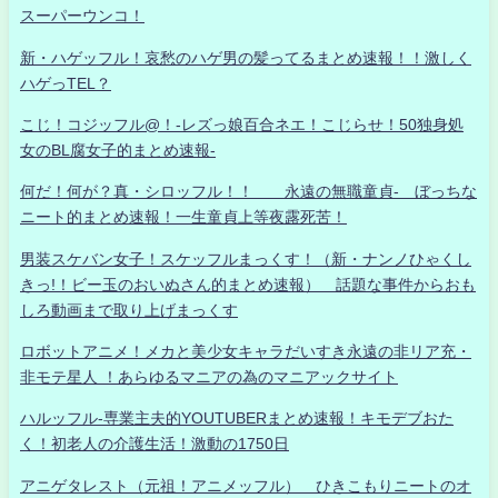
スーパーウンコ！
新・ハゲッフル！哀愁のハゲ男の髪ってるまとめ速報！！激しく
ハゲっTEL？
こじ！コジッフル@！-レズっ娘百合ネエ！こじらせ！50独身処
女のBL腐女子的まとめ速報-
何だ！何が？真・シロッフル！！ 永遠の無職童貞- ぼっちな
ニート的まとめ速報！一生童貞上等夜露死苦！
男装スケバン女子！スケッフルまっくす！（新・ナンノひゃくし
きっ!！ビー玉のおいぬさん的まとめ速報） 話題な事件からおも
しろ動画まで取り上げまっくす
ロボットアニメ！メカと美少女キャラだいすき永遠の非リア充・
非モテ星人 ！あらゆるマニアの為のマニアックサイト
ハルッフル-専業主夫的YOUTUBERまとめ速報！キモデブおた
く！初老人の介護生活！激動の1750日
アニゲタレスト（元祖！アニメッフル） ひきこもりニートのオ