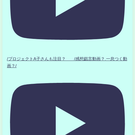
/プロジェクトA子さんも注目？ /感想戯言動画？.一息つく動
画？/