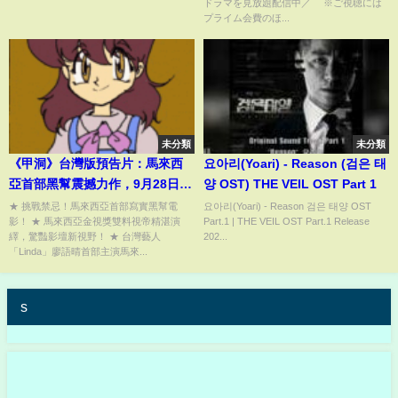
ドラマを見放題配信中／ ※ご視聴には
プライム会費のほ...
未分類
未分類
《甲洞》台灣版預告片：馬來西
요아리(Yoari) - Reason (검은 태
亞首部黑幫震撼力作，9月28日永
양 OST) THE VEIL OST Part 1
不回頭！
★ 挑戰禁忌！馬來西亞首部寫實黑幫電
요아리(Yoari) - Reason 검은 태양 OST
影！ ★ 馬來西亞金視獎雙料視帝精湛演
Part.1 | THE VEIL OST Part.1 Release
繹，驚豔影壇新視野！ ★ 台灣藝人
202...
「Linda」廖語晴首部主演馬來...
s