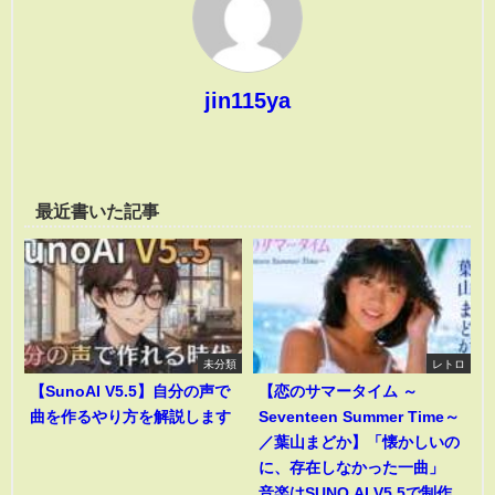
jin115ya
最近書いた記事
未分類
レトロ
【SunoAI V5.5】自分の声で
【恋のサマータイム ～
曲を作るやり方を解説します
Seventeen Summer Time～
／葉山まどか】「懐かしいの
に、存在しなかった一曲」
音楽はSUNO AI V5.5で制作