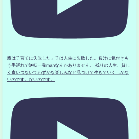
親は子育てに失敗した」子は人生に失敗した。負けに気付きも
う手遅れで逆転一発manなんかありません、 残りの人生、貧し
く食いつないでわずかな楽しみなど見つけて生きていくしかな
いのです。ないのです。