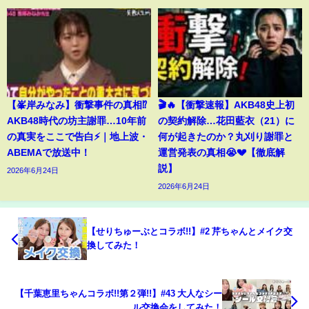
【峯岸みなみ】衝撃事件の真相⁉️
🎬🔥【衝撃速報】AKB48史上初
AKB48時代の坊主謝罪…10年前
の契約解除…花田藍衣（21）に
の真実をここで告白⚡️｜地上波・
何が起きたのか？丸刈り謝罪と
ABEMAで放送中！
運営発表の真相😭💔【徹底解
説】
2026年6月24日
2026年6月24日
【せりちゅーぶとコラボ!!】#2 芹ちゃんとメイク交
換してみた！
【千葉恵里ちゃんコラボ!!第２弾!!】#43 大人なシー
ル交換会をしてみた！