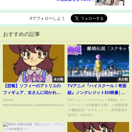
Xでフォローしよう
おすすめの記事
未分類
未分類
【悲報】ソフィーのアトリエの
TVアニメ『ハイスクール！奇面
フィギュア、女さんに叩かれま
組』ノンクレジットED映像│離
くってしまう… （画像あり）
婚伝説「ステキッ！！」
Source:
TVアニメ『ハイスクール！奇面組』のノ
https://newmatosoku.com/feed/main/rss2.xml...
ンクレジットED映像が公開。 ≪楽曲情報
≫ 離婚伝説「ステキッ！！」 好評配信中
発売日：2026年1...