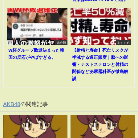
未分類
おすすめ
W杯グループ敗退決まった韓
【射精と寿命】死亡リスクが
国の反応がやばすぎる。
半減する適正頻度｜脳への影
響・テストステロンと射精の
関係など泌尿器科医が徹底解
説
AKB48
の関連記事