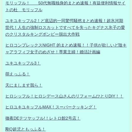
モリッフル！ 50代無職独身的まとめ速報！有益便利情報サイ
トの杜 モリッフル
ユキユキッフル2！ど底辺的一同驚愕騒然まとめ速報！超氷河期
世代！人生の強制ロスカットですべてを失ったキグナス氷子の愛
のクリスタルキングボンビー脱出大作戦
ヒロコンプレックスNIGHT 的まとめ速報！！子供が欲しいど陰キ
ャアラフィフ女子のめざせ！専業主婦！婚活計画編
ユキユキッフル3！
萌えっふる！
天にまします我ら！
ヒロシッフル！ヒロシデース山さんのリフォームひとりDIY！！
ヒロユキユキッフルMAX！スーパークッキング！
徹夜DEテツヤッフル!！レトロ館2号店！
剛Q超児ともっふる！