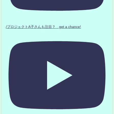
/プロジェクトA子さんも注目？ get a chance!