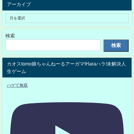
アーカイブ
検索
検索
カオスtomo娘ちゃんねーるアーガマ!Haraハラ!未解決人
生ゲーム
ハゲて無双