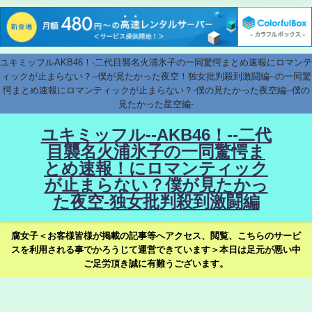
ユキミッフルAKB46！-二代目襲名火浦氷子の一同驚愕まとめ速報にロマンテ
ィックが止まらない？--僕が見たかった夜空！独女批判殺到激闘編--の一同驚
愕まとめ速報にロマンティックが止まらない？-僕の見たかった夜空編--僕の
見たかった星空編-
ユキミッフル--AKB46！--二代
目襲名火浦氷子の一同驚愕ま
とめ速報！にロマンティック
が止まらない？僕が見たかっ
た夜空-独女批判殺到激闘編
腐女子＜お客様皆様が掲載の記事等へアクセス、閲覧、こちらのサービ
スを利用される事でかろうじて運営できています＞本日は足元が悪い中
ご足労頂き誠に有難うございます。