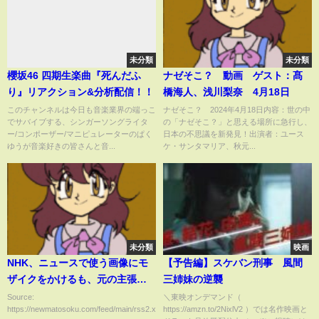
未分類
未分類
櫻坂46 四期生楽曲『死んだふ
ナゼそこ？ 動画 ゲスト：髙
り』リアクション&分析配信！！
橋海人、浅川梨奈 4月18日
このチャンネルは今日も音楽業界の端っこ
ナゼそこ？ 2024年4月18日内容：世の中
でサバイブする、シンガーソングライタ
の「ナゼそこ？」と思える場所に急行し、
ー/コンポーザー/マニピュレーターのぱく
日本の不思議を新発見！出演者：ユース
ゆうが音楽好きの皆さんと音...
ケ・サンタマリア、秋元...
未分類
映画
NHK、ニュースで使う画像にモ
【予告編】スケバン刑事 風間
ザイクをかけるも、元の主張が
三姉妹の逆襲
強すぎて貫通してしまう！一発
Source:
＼東映オンデマンド（
https://newmatosoku.com/feed/main/rss2.xml...
https://amzn.to/2NixlV2 ）では名作映画と
で分かるわこんなのｗｗｗｗ