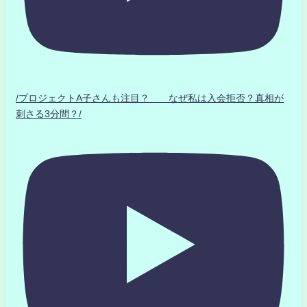
/プロジェクトA子さんも注目？ なぜ私は入会拒否？真相が
刺さる3分間？/