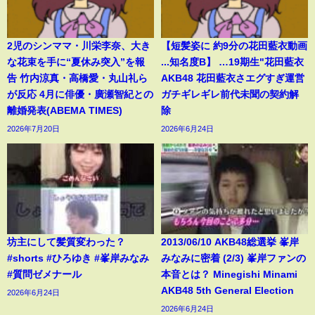
2児のシンママ・川栄李奈、大き
【短髪姿に 約9分の花田藍衣動画
な花束を手に“夏休み突入”を報
...知名度B】 …19期生"花田藍衣
告 竹内涼真・高橋愛・丸山礼ら
AKB48 花田藍衣さエグすぎ運営
が反応 4月に俳優・廣瀬智紀との
ガチギレギレ前代未聞の契約解
離婚発表(ABEMA TIMES)
除
2026年7月20日
2026年6月24日
坊主にして髪質変わった？
2013/06/10 AKB48総選挙 峯岸
#shorts #ひろゆき #峯岸みなみ
みなみに密着 (2/3) 峯岸ファンの
#質問ゼメナール
本音とは？ Minegishi Minami
AKB48 5th General Election
2026年6月24日
2026年6月24日