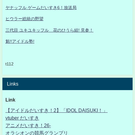
ヤナッフル ゲームだいすき6！放送局
ヒウラー総統の野望
三代目 ユキユキッフル 花のひうら組! 見参！
魁!!アイドル塾!
t112
Links
Link
【アイドルだいすき！2】「IDOL DAISUKI！」
vtuber だいすき
アニメだいすき！26-
オラシオンの競馬グランプリ