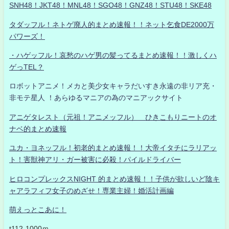
SNH48！JKT48！MNL48！SGO48！GNZ48！STU48！SKE48
タダッフル！ネトゲ廃人的まとめ速報！！ネット乞食DE2000万
パワーズ！
・ハゲッフル！哀愁のハゲ男の髪ってるまとめ速報！！激しくハ
ゲっTEL？
ロボットアニメ！メカと美少女キャラだいすき永遠の非リア充・
非モテ星人 ！あらゆるマニアの為のマニアックサイト
アニゲタレスト（元祖！アニメッフル） ひきこもりニートのオ
ナベ的まとめ速報
ユカ・ヨネッフル！初老的まとめ速報！！大帝イタチにラリアッ
ト！害獣神アリ・ガー被害に必殺！パイルドライバー
ヒロコンプレックスNIGHT 的まとめ速報！！子供が欲しいど陰キ
ャアラフィフ女子のめざせ！専業主婦！婚活計画編
萌えっとこあに！
t112-1000ｍ