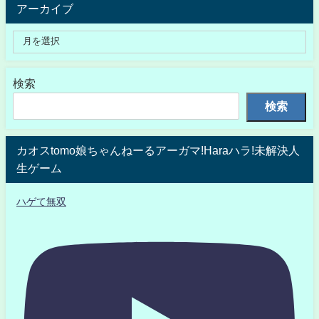
アーカイブ
検索
検索
カオスtomo娘ちゃんねーるアーガマ!Haraハラ!未解決人
生ゲーム
ハゲて無双