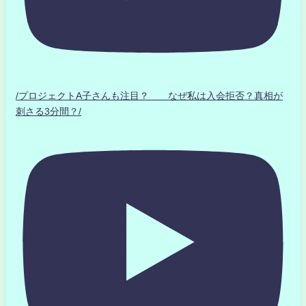
/プロジェクトA子さんも注目？ なぜ私は入会拒否？真相が
刺さる3分間？/