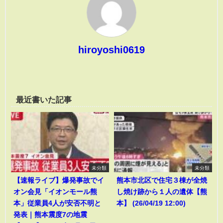
hiroyoshi0619
最近書いた記事
未分類
未分類
【速報ライブ】爆発事故でイ
熊本市北区で住宅３棟が全焼
オン会見「イオンモール熊
し焼け跡から１人の遺体【熊
本」従業員4人が安否不明と
本】 (26/04/19 12:00)
発表｜熊本震度7の地震