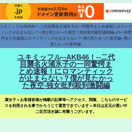
ユキミッフルAKB46！-二代目襲名火浦氷子の一同驚愕まとめ速報にロマンテ
ィックが止まらない？--僕が見たかった夜空！独女批判殺到激闘編--の一同驚
愕まとめ速報にロマンティックが止まらない？-僕の見たかった夜空編--僕の
見たかった星空編-
ユキミッフル--AKB46！--二代
目襲名火浦氷子の一同驚愕ま
とめ速報！にロマンティック
が止まらない？僕が見たかっ
た夜空-独女批判殺到激闘編
腐女子＜お客様皆様が掲載の記事等へアクセス、閲覧、こちらのサービ
スを利用される事でかろうじて運営できています＞本日は足元が悪い中
ご足労頂き誠に有難うございます。