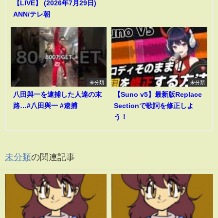
【LIVE】 (2026年7月29日)
ANN/テレ朝
未分類
未分類
八田與一を逮捕した人達の末
【Suno v5】最新版Replace
路…#八田與一 #逮捕
Sectionで歌詞を修正しよ
う！
未分類
の関連記事