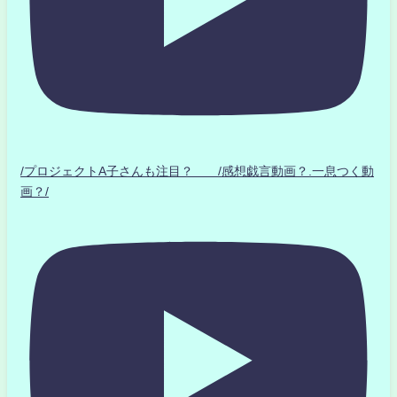
/プロジェクトA子さんも注目？ /感想戯言動画？.一息つく動
画？/