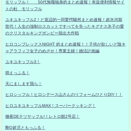
モリッフル！ 50代無職独身的まとめ速報！有益便利情報サイ
トの杜 モリッフル
ユキユキッフル2！ど底辺的一同驚愕騒然まとめ速報！超氷河期
世代！人生の強制ロスカットですべてを失ったキグナス氷子の愛
のクリスタルキングボンビー脱出大作戦
ヒロコンプレックスNIGHT 的まとめ速報！！子供が欲しいど陰キ
ャアラフィフ女子のめざせ！専業主婦！婚活計画編
ユキユキッフル3！
萌えっふる！
天にまします我ら！
ヒロシッフル！ヒロシデース山さんのリフォームひとりDIY！！
ヒロユキユキッフルMAX！スーパークッキング！
徹夜DEテツヤッフル!！レトロ館2号店！
剛Q超児ともっふる！