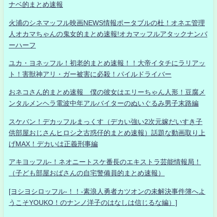
ナベ的まとめ速報
火浦のシネマッフル映画NEWS情報ポータブルの杜！オネエ管理
人オカマちゃんの鬼女的まとめ速報!オカマッフルアタックナンバ
ーハーフ
ユカ・ヨネッフル！初老的まとめ速報！！大帝イタチにラリアッ
ト！害獣神アリ・ガー被害に必殺！パイルドライバー
おネコさん的まとめ速報 僕の彼女はエリーちゃん人形！豆腐メ
ンタルメンヘラ電波中年アルバイターのぬいぐるみ男子末路編
スケバン！デカッフルまっくす（デカい強い2次元嫁だいすき子
供部屋おじさんヒロシ之古惑仔的まとめ速報）話題な動画取り上
げMAX！デカいは正義刑事編
アキヨッフル-！ネオニートスケ番長のエキストラ芸能情報局！
（子ども部屋おばさんの自宅警備員的まとめ速報）
[ヨシヨシロッフル-！！-素浪人勇者カツオンの未解決事件簿へよ
うこそYOUKO！のナンノ洋子のはなしは信じるな編）]