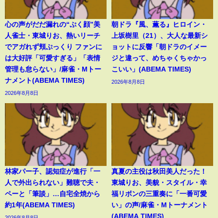
心の声がだだ漏れの“ぷく顔”美
朝ドラ『風、薫る』ヒロイン・
人雀士・東城りお、熱いリーチ
上坂樹里（21）、大人な最新シ
でアガれず頬ぷっくり ファンに
ョットに反響「朝ドラのイメー
は大好評「可愛すぎる」「表情
ジと違って、めちゃくちゃかっ
管理も怠らない」/麻雀・Mトー
こいい」(ABEMA TIMES)
ナメント(ABEMA TIMES)
2026年8月8日
2026年8月8日
林家パー子、認知症が進行「一
真夏の主役は秋田美人だった！
人で外出られない」難聴で夫・
東城りお、美貌・スタイル・幸
ペーと「筆談」…自宅全焼から
福リボンの三重奏に「一番可愛
約1年(ABEMA TIMES)
い」の声/麻雀・Mトーナメント
(ABEMA TIMES)
2026年8月8日