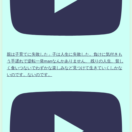
親は子育てに失敗した」子は人生に失敗した。負けに気付きも
う手遅れで逆転一発manなんかありません、 残りの人生、貧し
く食いつないでわずかな楽しみなど見つけて生きていくしかな
いのです。ないのです。