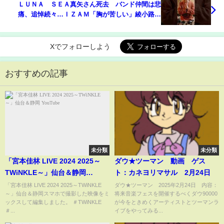
ＬＵＮＡ ＳＥＡ真矢さん死去 バンド仲間は悲
痛、追悼続々…ＩＺＡＭ「胸が苦しい」綾小路翔
「ＦＯＲＥＶＥＲ」西川貴教「ありがとう」
Xでフォローしよう
おすすめの記事
未分類
未分類
「宮本佳林 LIVE 2024 2025～
ダウ★ツーマン 動画 ゲス
TWiNKLE～」仙台＆静岡
ト：カネヨリマサル 2月24日
YouTube
「宮本佳林 LIVE 2024 2025～TWiNKLE
ダウ★ツーマン 2025年2月24日 内容：
～」仙台＆静岡スマホで撮影した映像をミ
将来音楽フェスを開催するべくダウ90000
ックスして編集しました。 ＃TWiNKLE
が今をときめくアーティストとツーマンラ
＃...
イブをやってみる...