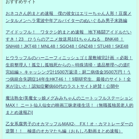
おすすめサイト
おネコさん的まとめ速報 僕の彼女はエリーちゃん人形！豆腐メ
ンタルメンヘラ電波中年アルバイターのぬいぐるみ男子末路編
アイドッフル！ ワタクシ的まとめ速報 地下格闘アイドルだい
すき！23 ひうらのアニメ放送局101ちゃんねる BNK48 ！
SNH48！JKT48！MNL48！SGO48！GNZ48！STU48！SKE48
ヒウラッフルのハーニーフィニッシュゴミ屋敷補完計画 ＜必殺！
生前整理人！孤立し孤独死からの～特殊清掃・遺品整理への道F
完結編＞ キャッシング計1500万返済：厨二病借金3500万円！う
つ病統合失調症14年生HKT46！！9期研究生、最後のサイト！全
米が泣いた！認知症鬱病60代のラストサイト絶賛！公開中
魔法熟女/美魔女ッ娘メグみみちゃんのニートッフルステーション
MAX！ ニート仙人仙女の映画三昧老後生活！（無職孤独居老人的
まとめ速報Z)]
乙女系腐男子のオカマッフルMAX2- FX！オ・カマトレーダーの
逆襲！！ 極道のオカマたち編（おもしろ動画まとめ速報）