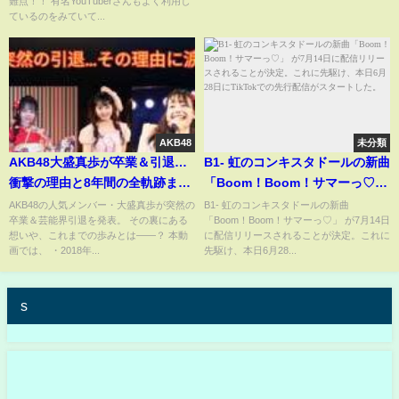
難点！！ 有名YouTuberさんもよく利用し
ているのをみていて...
AKB48
未分類
AKB48大盛真歩が卒業＆引退…
B1- 虹のコンキスタドールの新曲
衝撃の理由と8年間の全軌跡まと
「Boom！Boom！サマーっ♡」
め | 楽天国
が7月14日に配信リリースされる
AKB48の人気メンバー・大盛真歩が突然の
B1- 虹のコンキスタドールの新曲
卒業＆芸能界引退を発表。 その裏にある
「Boom！Boom！サマーっ♡」 が7月14日
ことが決定。これに先駆け、本
想いや、これまでの歩みとは――？ 本動
に配信リリースされることが決定。これに
日6月28日にTikTokでの先行配
画では、 ・2018年...
先駆け、本日6月28...
信がスタートした。
s