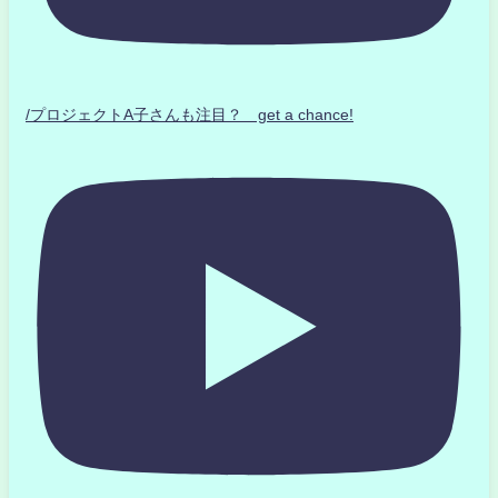
/プロジェクトA子さんも注目？ get a chance!