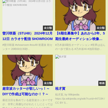
未分類
未分類
曽川咲葵（STU48） 2024年12月
【6期生募集中】あれから2年、5
12日 カラオケ配信 SHOWROOM
期生最終オーディション映像を
初公開！池田瑛紗篇【応募：3月
#曽川咲葵 #showroom #stu48 初選抜 初セ
#乃木坂6期生オーディション #世界はほん
ンター 20時00分35秒...
の一歩で変わる #乃木坂46 #池田瑛紗...
5日(火)17時まで】
未分類
映画
超音波カッターが欲しいっ！～
桂才賀
DIYで作成は可能なのか！？～
桂才賀, by Wikipedia
https://ja.wikipedia.org/wiki?curid=447194 /
最近注目を集めている超音波カッターです
CC BY S...
が、非常に高価なのがわたくしにとっては