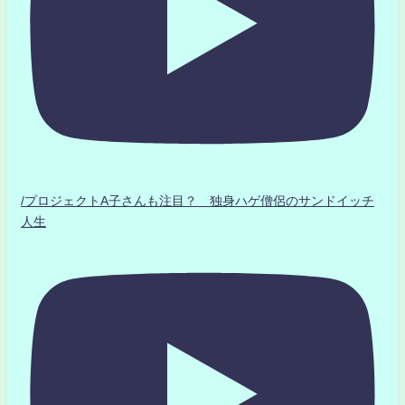
/プロジェクトA子さんも注目？ 独身ハゲ僧侶のサンドイッチ
人生