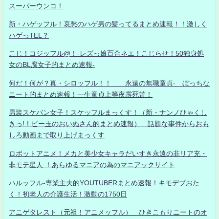
スーパーウンコ！
新・ハゲッフル！哀愁のハゲ男の髪ってるまとめ速報！！激しく
ハゲっTEL？
こじ！コジッフル@！-レズっ娘百合ネエ！こじらせ！50独身処
女のBL腐女子的まとめ速報-
何だ！何が？真・シロッフル！！ 永遠の無職童貞- ぼっちな
ニート的まとめ速報！一生童貞上等夜露死苦！
男装スケバン女子！スケッフルまっくす！（新・ナンノひゃくし
きっ!！ビー玉のおいぬさん的まとめ速報） 話題な事件からおも
しろ動画まで取り上げまっくす
ロボットアニメ！メカと美少女キャラだいすき永遠の非リア充・
非モテ星人 ！あらゆるマニアの為のマニアックサイト
ハルッフル-専業主夫的YOUTUBERまとめ速報！キモデブおた
く！初老人の介護生活！激動の1750日
アニゲタレスト（元祖！アニメッフル） ひきこもりニートのオ