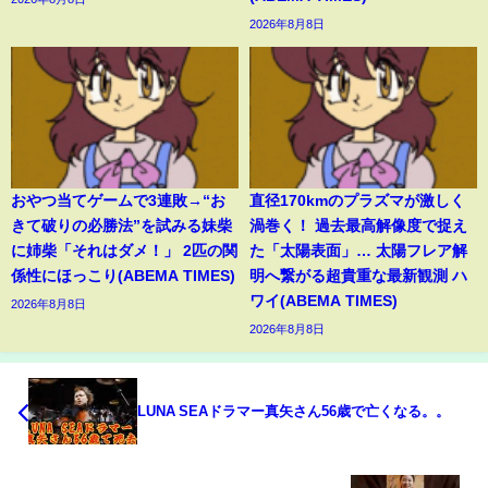
2026年8月8日
おやつ当てゲームで3連敗→“お
直径170kmのプラズマが激しく
きて破りの必勝法”を試みる妹柴
渦巻く！ 過去最高解像度で捉え
に姉柴「それはダメ！」 2匹の関
た「太陽表面」… 太陽フレア解
係性にほっこり(ABEMA TIMES)
明へ繋がる超貴重な最新観測 ハ
ワイ(ABEMA TIMES)
2026年8月8日
2026年8月8日
LUNA SEAドラマー真矢さん56歳で亡くなる。。