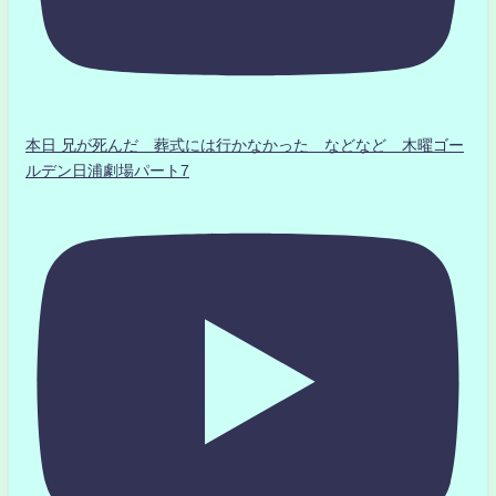
本日 兄が死んだ 葬式には行かなかった などなど 木曜ゴー
ルデン日浦劇場パート7