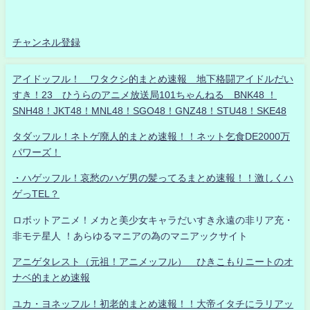
チャンネル登録
アイドッフル！ ワタクシ的まとめ速報 地下格闘アイドルだい
すき！23 ひうらのアニメ放送局101ちゃんねる BNK48 ！
SNH48！JKT48！MNL48！SGO48！GNZ48！STU48！SKE48
タダッフル！ネトゲ廃人的まとめ速報！！ネット乞食DE2000万
パワーズ！
・ハゲッフル！哀愁のハゲ男の髪ってるまとめ速報！！激しくハ
ゲっTEL？
ロボットアニメ！メカと美少女キャラだいすき永遠の非リア充・
非モテ星人 ！あらゆるマニアの為のマニアックサイト
アニゲタレスト（元祖！アニメッフル） ひきこもりニートのオ
ナベ的まとめ速報
ユカ・ヨネッフル！初老的まとめ速報！！大帝イタチにラリアッ