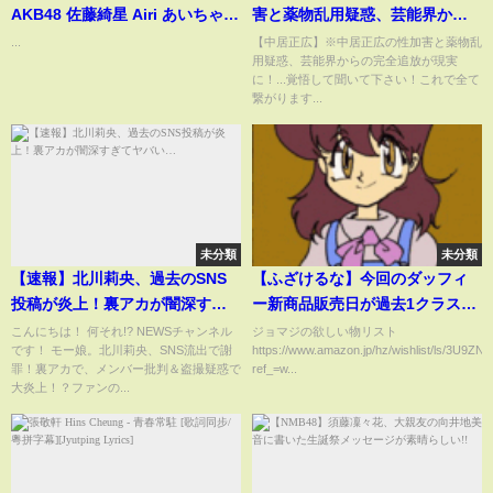
AKB48 佐藤綺星 Airi あいちゃん
害と薬物乱用疑惑、芸能界から
山内瑞葵 Mizuki ずっきー ?
の完全追放が現実に！...覚悟して
...
【中居正広】※中居正広の性加害と薬物乱
用疑惑、芸能界からの完全追放が現実
#AKB48 #shorts
聞いて下さい！これで全て繋が
に！...覚悟して聞いて下さい！これで全て
#AKB48_20thYear #小栗有以
ります
繋がります...
未分類
未分類
【速報】北川莉央、過去のSNS
【ふざけるな】今回のダッフィ
投稿が炎上！裏アカが闇深すぎ
ー新商品販売日が過去1クラスに
てヤバい…
酷いと話題に【転売ヤーvsキャ
こんにちは！ 何それ!? NEWSチャンネル
ジョマジの欲しい物リスト
です！ モー娘。北川莉央、SNS流出で謝
https://www.amazon.jp/hz/wishlist/ls/3U
スト】
罪！裏アカで、メンバー批判＆盗撮疑惑で
ref_=w...
大炎上！？ファンの...