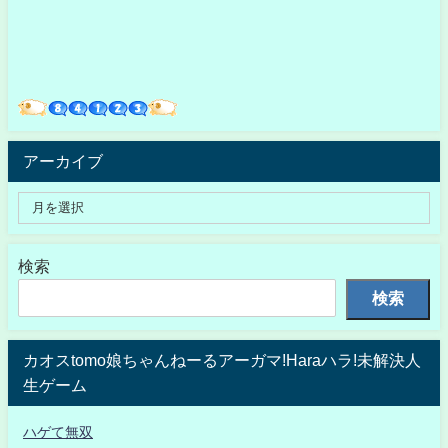
アーカイブ
検索
検索
カオスtomo娘ちゃんねーるアーガマ!Haraハラ!未解決人
生ゲーム
ハゲて無双