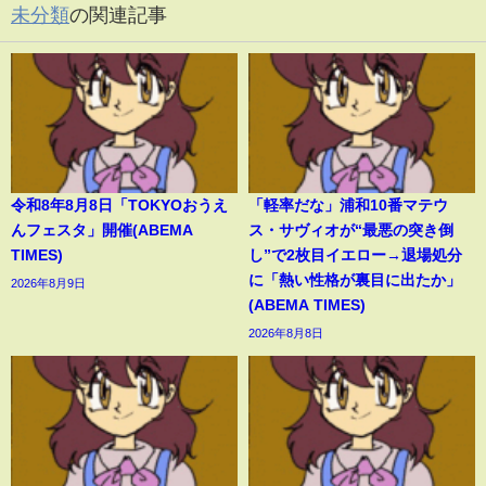
未分類
の関連記事
令和8年8月8日「TOKYOおうえ
「軽率だな」浦和10番マテウ
んフェスタ」開催(ABEMA
ス・サヴィオが“最悪の突き倒
TIMES)
し”で2枚目イエロー→退場処分
に「熱い性格が裏目に出たか」
2026年8月9日
(ABEMA TIMES)
2026年8月8日