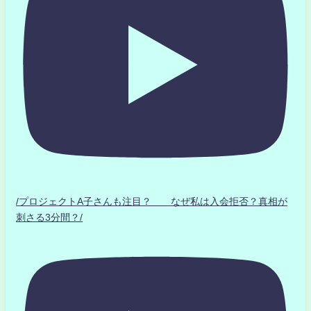
/プロジェクトA子さんも注目？ なぜ私は入会拒否？真相が
刺さる3分間？/