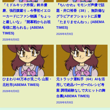
「ミドルキック炸裂」鈴木優
『ちいかわ』モモンガ声優で話
磨、強烈腹蹴り→今季初イエロ
題・井口裕香（38）、無防備な
ーカードにファン物議「ちょっ
グラビアオフショットに反響
と厳しいな」「開幕戦からお祖
「たまりませんねっ」(ABEMA
母様に怒られる」(ABEMA
TIMES)
TIMES)
2026年8月8日
2026年8月8日
ひまわり40万本が見ごろ 山梨・
元トラック運転手（64）AIを活
北杜市(ABEMA TIMES)
用して絶品バーガーのレシピ考
案 調理経験なしで大ヒットの舞
2026年8月8日
台裏(ABEMA TIMES)
2026年8月8日