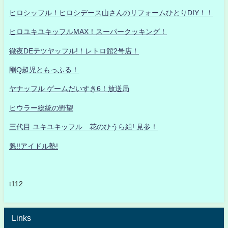
ヒロシッフル！ヒロシデース山さんのリフォームひとりDIY！！
ヒロユキユキッフルMAX！スーパークッキング！
徹夜DEテツヤッフル!！レトロ館2号店！
剛Q超児ともっふる！
ヤナッフル ゲームだいすき6！放送局
ヒウラー総統の野望
三代目 ユキユキッフル 花のひうら組! 見参！
魁!!アイドル塾!
t112
Links