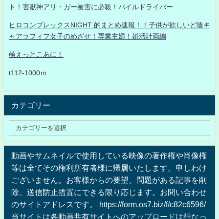
ト！害獣神アリ・ガー被害に必殺！パイルドライバー
ヒロコンプレックスNIGHT 的まとめ速報！！子供が欲しいど陰キ
ャアラフィフ女子のめざせ！専業主婦！婚活計画編
萌えっとこあに！
t112-1000ｍ
カテゴリー
動画やサムネイルで使用している映像の著作権や肖像権
等は全てその権利所有者様に帰属いたします。申しわけ
ございません。お客様からの要望、問題がある記事を削
除、送信防止措置にできる限り応じます。お問い合わせ
のサイトアドレスです。 https://form.os7.biz/f/c82c6596/
当サイトは各動画共有サイトへのアップロードは行なっ