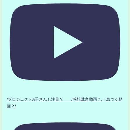
/プロジェクトA子さんも注目？ /感想戯言動画？.一息つく動
画？/