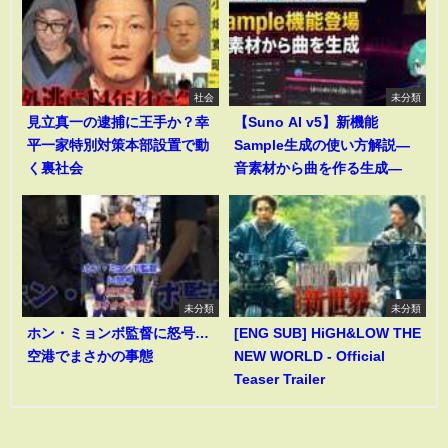
社会
未分類
見立真一の逮捕に王手か？幸
【Suno AI v5】新機能
平一家特別対策本部設置で動
Sample生成の使い方解説―
く裏社会
音素材から曲を作る生成―
未分類
未分類
ホン・ミョンボ監督に怒号…
[ENG SUB] HiGH&LOW THE
空港でまさかの事態
NEW WORLD - Official
Teaser Trailer