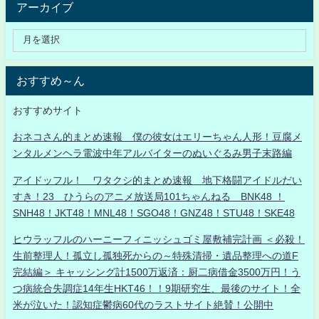
アーカイブ
おすすめ～ん
おすすめサイト
おネコさん的まとめ速報 僕の彼女はエリーちゃん人形！豆腐メ
ンタルメンヘラ電波中年アルバイターのぬいぐるみ男子末路編
アイドッフル！ ワタクシ的まとめ速報 地下格闘アイドルだい
すき！23 ひうらのアニメ放送局101ちゃんねる BNK48 ！
SNH48！JKT48！MNL48！SGO48！GNZ48！STU48！SKE48
ヒウラッフルのハーニーフィニッシュゴミ屋敷補完計画 ＜必殺！
生前整理人！孤立し孤独死からの～特殊清掃・遺品整理への道F
完結編＞ キャッシング計1500万返済：厨二病借金3500万円！う
つ病統合失調症14年生HKT46！！9期研究生、最後のサイト！全
米が泣いた！認知症鬱病60代のラストサイト絶賛！公開中