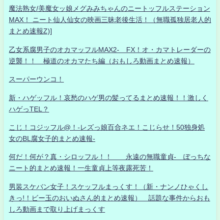
魔法熟女/美魔女ッ娘メグみみちゃんのニートッフルステーション
MAX！ ニート仙人仙女の映画三昧老後生活！（無職孤独居老人的
まとめ速報Z)]
乙女系腐男子のオカマッフルMAX2- FX！オ・カマトレーダーの
逆襲！！ 極道のオカマたち編（おもしろ動画まとめ速報）
スーパーウンコ！
新・ハゲッフル！哀愁のハゲ男の髪ってるまとめ速報！！激しく
ハゲっTEL？
こじ！コジッフル@！-レズっ娘百合ネエ！こじらせ！50独身処
女のBL腐女子的まとめ速報-
何だ！何が？真・シロッフル！！ 永遠の無職童貞- ぼっちな
ニート的まとめ速報！一生童貞上等夜露死苦！
男装スケバン女子！スケッフルまっくす！（新・ナンノひゃくし
きっ!！ビー玉のおいぬさん的まとめ速報） 話題な事件からおも
しろ動画まで取り上げまっくす