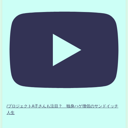
/プロジェクトA子さんも注目？ 独身ハゲ僧侶のサンドイッチ
人生