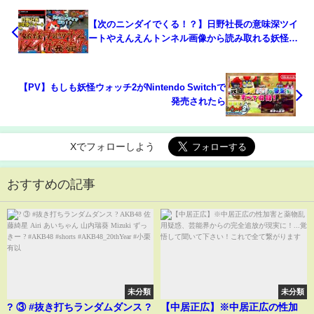
【次のニンダイでくる！？】日野社長の意味深ツイ
ートやえんえんトンネル画像から読み取れる妖怪ウ
ォッチ2リメイクが発売される理由を解説！！
【LEVEL5解説】＃妖怪ウォッチ ＃妖怪ウォッチ2
＃真打＃雑学
【PV】もしも妖怪ウォッチ2がNintendo Switchで
発売されたら
Xでフォローしよう
おすすめの記事
未分類
未分類
? ③ #抜き打ちランダムダンス ?
【中居正広】※中居正広の性加