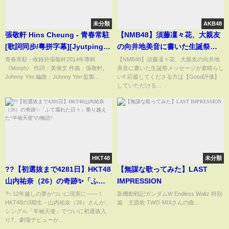
未分類
AKB48
張敬軒 Hins Cheung - 青春常駐
【NMB48】須藤凜々花、大親友
[歌詞同步/粵拼字幕][Jyutping
の向井地美音に書いた生誕祭メ
Lyrics]
ッセージが素晴らしい!!
青春常駐 - 收錄於張敬軒2014年專輯
【NMB48】須藤凜々花、大親友の向井地
《Morph》 作詞：黃偉文 作曲：張敬軒,
美音に書いた生誕祭メッセージが素晴らし
Johnny Yim 編曲：Johnny Yim 監製...
い!! 応援してくださる方は【Good評価】
していただける...
HKT48
未分類
??【初選抜まで4281日】HKT48
【無謀な歌ってみた】LAST
山内祐奈（26）の奇跡✨「ふて
IMPRESSION
腐れた日々」乗り越えた“半袖天
?✨12年越しの夢がついに現実に――！
新機動戦記ガンダムW Endless Waltz 特別
HKT48の3期生・山内祐奈（26）さんが、
篇 主題歌 TWO-MIXさんの曲...
使”の物語?
シングル「半袖天使」でついに初選抜入
り?。劇場デビューか...