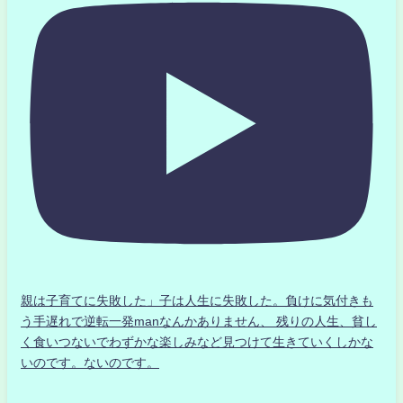
親は子育てに失敗した」子は人生に失敗した。負けに気付きも
う手遅れで逆転一発manなんかありません、 残りの人生、貧し
く食いつないでわずかな楽しみなど見つけて生きていくしかな
いのです。ないのです。