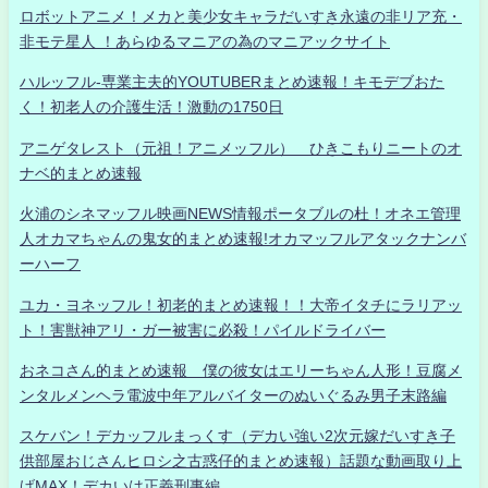
ロボットアニメ！メカと美少女キャラだいすき永遠の非リア充・
非モテ星人 ！あらゆるマニアの為のマニアックサイト
ハルッフル-専業主夫的YOUTUBERまとめ速報！キモデブおた
く！初老人の介護生活！激動の1750日
アニゲタレスト（元祖！アニメッフル） ひきこもりニートのオ
ナベ的まとめ速報
火浦のシネマッフル映画NEWS情報ポータブルの杜！オネエ管理
人オカマちゃんの鬼女的まとめ速報!オカマッフルアタックナンバ
ーハーフ
ユカ・ヨネッフル！初老的まとめ速報！！大帝イタチにラリアッ
ト！害獣神アリ・ガー被害に必殺！パイルドライバー
おネコさん的まとめ速報 僕の彼女はエリーちゃん人形！豆腐メ
ンタルメンヘラ電波中年アルバイターのぬいぐるみ男子末路編
スケバン！デカッフルまっくす（デカい強い2次元嫁だいすき子
供部屋おじさんヒロシ之古惑仔的まとめ速報）話題な動画取り上
げMAX！デカいは正義刑事編