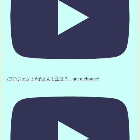
/プロジェクトA子さんも注目？ get a chance!