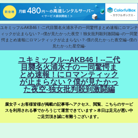
ユキミッフルAKB46！-二代目襲名火浦氷子の一同驚愕まとめ速報にロマンテ
ィックが止まらない？--僕が見たかった夜空！独女批判殺到激闘編--の一同驚
愕まとめ速報にロマンティックが止まらない？-僕の見たかった夜空編--僕の
見たかった星空編-
ユキミッフル--AKB46！--二代
目襲名火浦氷子の一同驚愕ま
とめ速報！にロマンティック
が止まらない？僕が見たかっ
た夜空-独女批判殺到激闘編
腐女子＜お客様皆様が掲載の記事等へアクセス、閲覧、こちらのサービ
スを利用される事でかろうじて運営できています＞本日は足元が悪い中
ご足労頂き誠に有難うございます。