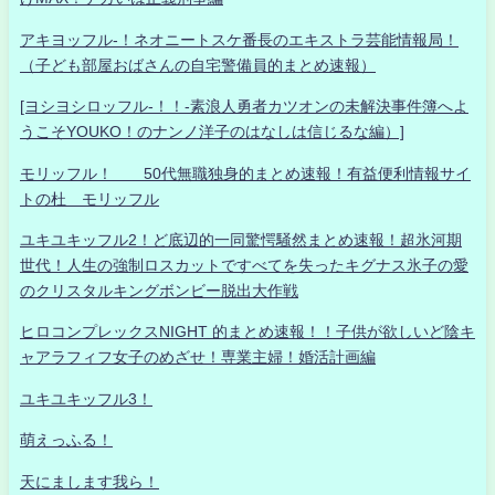
アキヨッフル-！ネオニートスケ番長のエキストラ芸能情報局！
（子ども部屋おばさんの自宅警備員的まとめ速報）
[ヨシヨシロッフル-！！-素浪人勇者カツオンの未解決事件簿へよ
うこそYOUKO！のナンノ洋子のはなしは信じるな編）]
モリッフル！ 50代無職独身的まとめ速報！有益便利情報サイ
トの杜 モリッフル
ユキユキッフル2！ど底辺的一同驚愕騒然まとめ速報！超氷河期
世代！人生の強制ロスカットですべてを失ったキグナス氷子の愛
のクリスタルキングボンビー脱出大作戦
ヒロコンプレックスNIGHT 的まとめ速報！！子供が欲しいど陰キ
ャアラフィフ女子のめざせ！専業主婦！婚活計画編
ユキユキッフル3！
萌えっふる！
天にまします我ら！