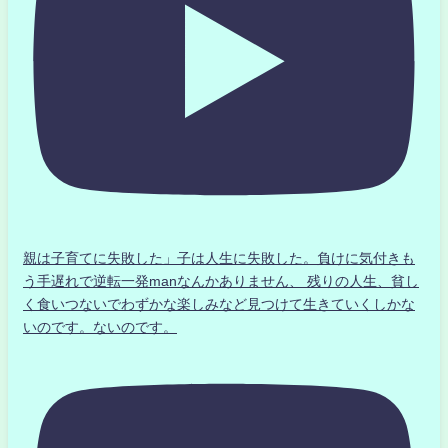
親は子育てに失敗した」子は人生に失敗した。負けに気付きも
う手遅れで逆転一発manなんかありません、 残りの人生、貧し
く食いつないでわずかな楽しみなど見つけて生きていくしかな
いのです。ないのです。