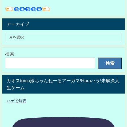
アーカイブ
検索
検索
カオスtomo娘ちゃんねーるアーガマ!Haraハラ!未解決人
生ゲーム
ハゲて無双