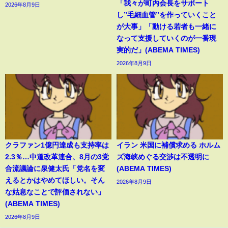
「我々が町内会長をサポート
2026年8月9日
し”毛細血管”を作っていくこと
が大事」「動ける若者も一緒に
なって支援していくのが一番現
実的だ」(ABEMA TIMES)
2026年8月9日
クラファン1億円達成も支持率は
イラン 米国に補償求める ホルム
2.3％…中道改革連合、8月の3党
ズ海峡めぐる交渉は不透明に
合流議論に泉健太氏「党名を変
(ABEMA TIMES)
えるとかはやめてほしい。そん
2026年8月9日
な姑息なことで評価されない」
(ABEMA TIMES)
2026年8月9日