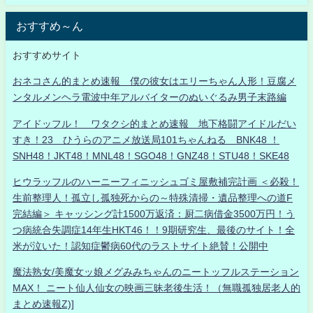
おすすめ～ん
おすすめサイト
おネコさん的まとめ速報 僕の彼女はエリーちゃん人形！豆腐メ
ンタルメンヘラ電波中年アルバイターのぬいぐるみ男子末路編
アイドッフル！ ワタクシ的まとめ速報 地下格闘アイドルだい
すき！23 ひうらのアニメ放送局101ちゃんねる BNK48 ！
SNH48！JKT48！MNL48！SGO48！GNZ48！STU48！SKE48
ヒウラッフルのハーニーフィニッシュゴミ屋敷補完計画 ＜必殺！
生前整理人！孤立し孤独死からの～特殊清掃・遺品整理への道F
完結編＞ キャッシング計1500万返済：厨二病借金3500万円！う
つ病統合失調症14年生HKT46！！9期研究生、最後のサイト！全
米が泣いた！認知症鬱病60代のラストサイト絶賛！公開中
魔法熟女/美魔女ッ娘メグみみちゃんのニートッフルステーション
MAX！ ニート仙人仙女の映画三昧老後生活！（無職孤独居老人的
まとめ速報Z)]