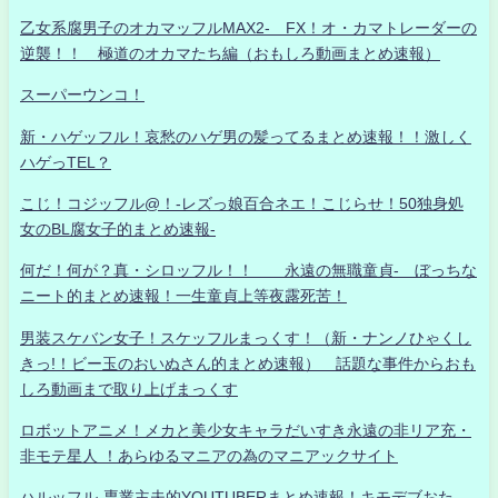
乙女系腐男子のオカマッフルMAX2- FX！オ・カマトレーダーの
逆襲！！ 極道のオカマたち編（おもしろ動画まとめ速報）
スーパーウンコ！
新・ハゲッフル！哀愁のハゲ男の髪ってるまとめ速報！！激しく
ハゲっTEL？
こじ！コジッフル@！-レズっ娘百合ネエ！こじらせ！50独身処
女のBL腐女子的まとめ速報-
何だ！何が？真・シロッフル！！ 永遠の無職童貞- ぼっちな
ニート的まとめ速報！一生童貞上等夜露死苦！
男装スケバン女子！スケッフルまっくす！（新・ナンノひゃくし
きっ!！ビー玉のおいぬさん的まとめ速報） 話題な事件からおも
しろ動画まで取り上げまっくす
ロボットアニメ！メカと美少女キャラだいすき永遠の非リア充・
非モテ星人 ！あらゆるマニアの為のマニアックサイト
ハルッフル-専業主夫的YOUTUBERまとめ速報！キモデブおた