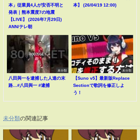
本」従業員4人が安否不明と
本】 (26/04/19 12:00)
発表｜熊本震度7の地震
【LIVE】 (2026年7月29日)
ANN/テレ朝
未分類
未分類
八田與一を逮捕した人達の末
【Suno v5】最新版Replace
路…#八田與一 #逮捕
Sectionで歌詞を修正しよ
う！
未分類
の関連記事