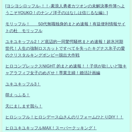
[ヨシヨシロッフル-！！-素浪人勇者カツオンの未解決事件簿へよ
うこそYOUKO！のナンノ洋子のはなしは信じるな編）]
モリッフル！ 50代無職独身的まとめ速報！有益便利情報サイ
トの杜 モリッフル
ユキユキッフル2！ど底辺的一同驚愕騒然まとめ速報！超氷河期
世代！人生の強制ロスカットですべてを失ったキグナス氷子の愛
のクリスタルキングボンビー脱出大作戦
ヒロコンプレックスNIGHT 的まとめ速報！！子供が欲しいど陰キ
ャアラフィフ女子のめざせ！専業主婦！婚活計画編
ユキユキッフル3！
萌えっふる！
天にまします我ら！
ヒロシッフル！ヒロシデース山さんのリフォームひとりDIY！！
ヒロユキユキッフルMAX！スーパークッキング！