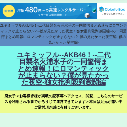
ユキミッフルAKB46！-二代目襲名火浦氷子の一同驚愕まとめ速報にロマンテ
ィックが止まらない？--僕が見たかった夜空！独女批判殺到激闘編--の一同驚
愕まとめ速報にロマンティックが止まらない？-僕の見たかった夜空編--僕の
見たかった星空編-
ユキミッフル--AKB46！--二代
目襲名火浦氷子の一同驚愕ま
とめ速報！にロマンティック
が止まらない？僕が見たかっ
た夜空-独女批判殺到激闘編
腐女子＜お客様皆様が掲載の記事等へアクセス、閲覧、こちらのサービ
スを利用される事でかろうじて運営できています＞本日は足元が悪い中
ご足労頂き誠に有難うございます。