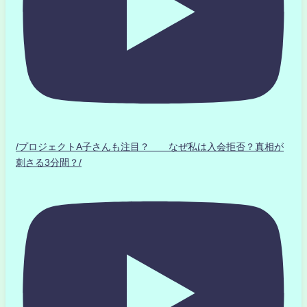
/プロジェクトA子さんも注目？ なぜ私は入会拒否？真相が
刺さる3分間？/