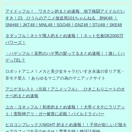
アイドッフル！ ワタクシ的まとめ速報 地下格闘アイドルだい
すき！23 ひうらのアニメ放送局101ちゃんねる BNK48 ！
SNH48！JKT48！MNL48！SGO48！GNZ48！STU48！SKE48
タダッフル！ネトゲ廃人的まとめ速報！！ネット乞食DE2000万
パワーズ！
・ハゲッフル！哀愁のハゲ男の髪ってるまとめ速報！！激しくハ
ゲっTEL？
ロボットアニメ！メカと美少女キャラだいすき永遠の非リア充・
非モテ星人 ！あらゆるマニアの為のマニアックサイト
アニゲタレスト（元祖！アニメッフル） ひきこもりニートのオ
ナベ的まとめ速報
ユカ・ヨネッフル！初老的まとめ速報！！大帝イタチにラリアッ
ト！害獣神アリ・ガー被害に必殺！パイルドライバー
ヒロコンプレックスNIGHT 的まとめ速報！！子供が欲しいど陰キ
ャアラフィフ女子のめざせ！専業主婦！婚活計画編