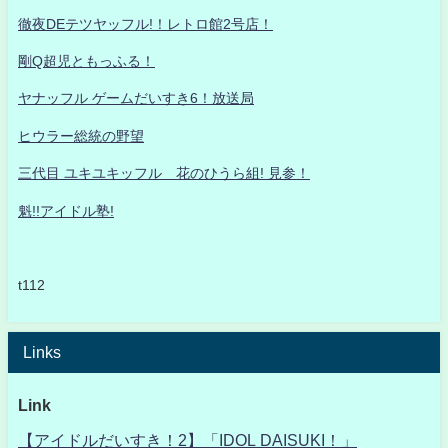
徹夜DEテツヤッフル!！レトロ館2号店！
剛Q超児ともっふる！
ヤナッフル ゲームだいすき6！放送局
ヒウラー総統の野望
三代目 ユキユキッフル 花のひうら組! 見参！
魁!!アイドル塾!
t112
Links
Link
【アイドルだいすき！2】「IDOL DAISUKI！」