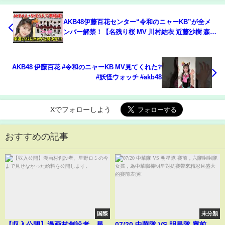
AKB48伊藤百花センター“令和のニャーKB”が全メ
ンバー解禁！【名残り桜 MV 川村結衣 近藤沙樹 森川
優 SKE48 野村実代 大村杏 森本くるみ】
AKB48 伊藤百花 #令和のニャーKB MV見てくれた❔
#妖怪ウォッチ #akb48
Xでフォローしよう
おすすめの記事
国際
未分類
【収入公開】漫画村創設者、星
07/20 中華隊 VS 明星隊 賽前，