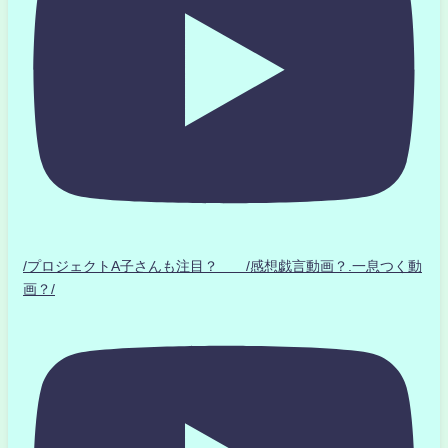
/プロジェクトA子さんも注目？ /感想戯言動画？.一息つく動
画？/