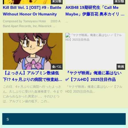
未分類
未分類
Kill Bill Vol. 1 [OST] #9 - Battle
AKB48 19期研究生「Call Me
Without Honor Or Humanity
Maybe」伊藤百花 奥本カイリ 川
村結衣 白鳥沙怜 花田藍衣
Composed by Tomoyasu Hotei © 2003 A
...
Band Apart Records, Inc./Maverick ...
金バエ
映画
【よっさん】アルブミン数値低
『ヤクザ映画』俺達に墓はない
下!? 4ヶ月ぶりの病院で検査結果
✅【フルHD】2025注目作品
に異変!【金バエ】腹水の原因低
この日、4ヶ月ぶりに病院へ行ったよっさ
『ヤクザ映画』俺達に墓はない ✅【フル
ん。久しぶりに受けた血液検査で、今まで
HD】2025注目作品...
アルブミン
にみられなかった異変が…。そのひとつ
は、アルブミン値の低下。この...
s