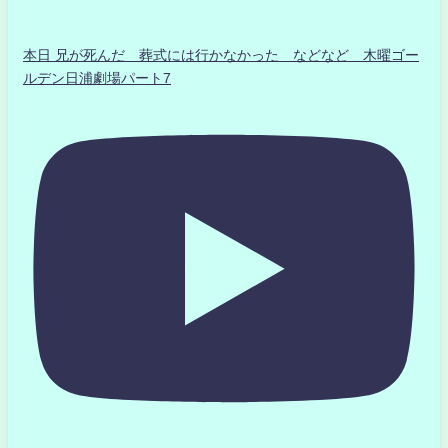
本日 兄が死んだ 葬式には行かなかった などなど 木曜ゴー
ルデン日浦劇場パート7