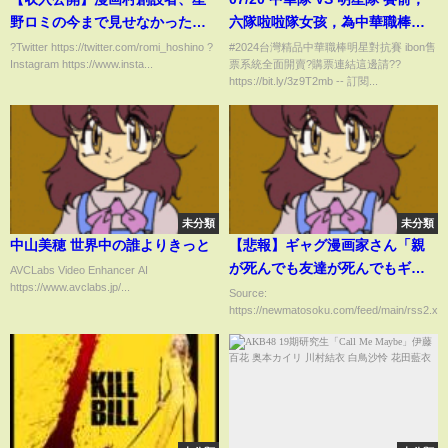
野ロミの今まで見せなかった給
六隊啦啦隊女孩，為中華職棒明
料を公開します。
星對抗賽帶來精彩且盛大的賽前
?Twitter https://twitter.com/romi_hoshino ?
#2024台灣精品中華職棒明星對抗賽 ibon售
Instagram https://www.insta...
票系統全面開賣?購票連結這邊請??
表演!
https://bit.ly/3z9T2mb -- 訂閱...
未分類
未分類
中山美穂 世界中の誰よりきっと
【悲報】ギャグ漫画家さん「親
が死んでも友達が死んでもギャ
AVCLabs Video Enhancer AI
https://www.avclabs.jp/...
グを描かなきゃいけない。気が
Source:
https://newmatosoku.com/feed/main/rss2.xml.
狂う」