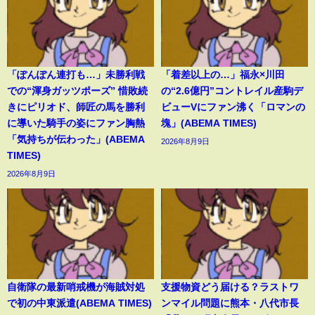
「ぽんぽん連打も…」未勝利戦
「着差以上の…」福永×川田
での“渾身ガッツポーズ” 惜敗続
の“2.6億円”コントレイル産駒デ
きにピリオド、師匠の馬を勝利
ビューVにファン沸く「ロマンの
に導いた騎手の姿にファン胸熱
塊」(ABEMA TIMES)
「気持ちが伝わった」(ABEMA
2026年8月9日
TIMES)
2026年8月9日
自衛隊の最新哨戒機が海賊対処
支援物資どう届ける？ラストワ
で初の中東派遣(ABEMA TIMES)
ンマイル問題に熊本・八代市長