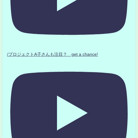
/プロジェクトA子さんも注目？ get a chance!