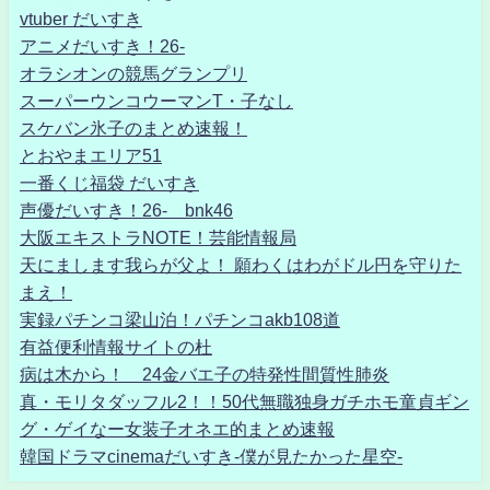
vtuber だいすき
アニメだいすき！26-
オラシオンの競馬グランプリ
スーパーウンコウーマンT・子なし
スケバン氷子のまとめ速報！
とおやまエリア51
一番くじ福袋 だいすき
声優だいすき！26- bnk46
大阪エキストラNOTE！芸能情報局
天にまします我らが父よ！ 願わくはわがドル円を守りた
まえ！
実録パチンコ梁山泊！パチンコakb108道
有益便利情報サイトの杜
病は木から！ 24金バエ子の特発性間質性肺炎
真・モリタダッフル2！！50代無職独身ガチホモ童貞ギン
グ・ゲイなー女装子オネエ的まとめ速報
韓国ドラマcinemaだいすき-僕が見たかった星空-