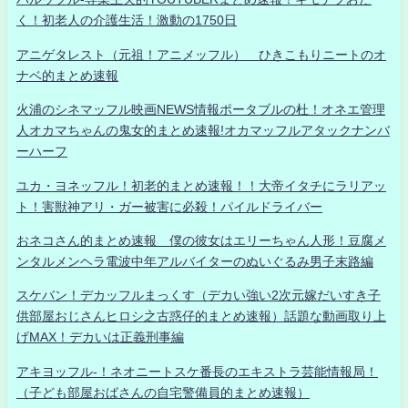
く！初老人の介護生活！激動の1750日
アニゲタレスト（元祖！アニメッフル） ひきこもりニートのオ
ナベ的まとめ速報
火浦のシネマッフル映画NEWS情報ポータブルの杜！オネエ管理
人オカマちゃんの鬼女的まとめ速報!オカマッフルアタックナンバ
ーハーフ
ユカ・ヨネッフル！初老的まとめ速報！！大帝イタチにラリアッ
ト！害獣神アリ・ガー被害に必殺！パイルドライバー
おネコさん的まとめ速報 僕の彼女はエリーちゃん人形！豆腐メ
ンタルメンヘラ電波中年アルバイターのぬいぐるみ男子末路編
スケバン！デカッフルまっくす（デカい強い2次元嫁だいすき子
供部屋おじさんヒロシ之古惑仔的まとめ速報）話題な動画取り上
げMAX！デカいは正義刑事編
アキヨッフル-！ネオニートスケ番長のエキストラ芸能情報局！
（子ども部屋おばさんの自宅警備員的まとめ速報）