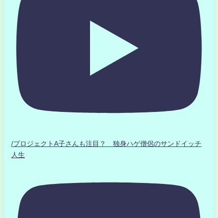
/プロジェクトA子さんも注目？ 独身ハゲ僧侶のサンドイッチ
人生