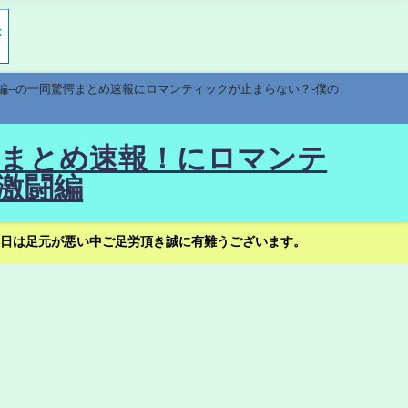
編--の一同驚愕まとめ速報にロマンティックが止まらない？-僕の
驚愕まとめ速報！にロマンテ
激闘編
日は足元が悪い中ご足労頂き誠に有難うございます。