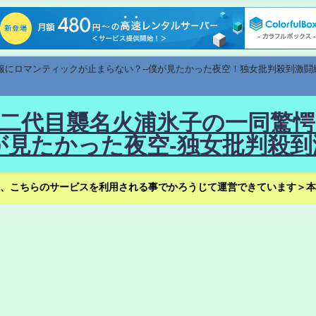
速報にロマンティックが止まらない？--僕が見たかった夜空！独女批判殺到激闘
！--二代目襲名火浦氷子の一同
見たかった夜空-独女批判殺到
、こちらのサービスを利用される事でかろうじて運営できています＞本