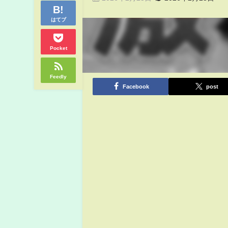
はてブ
Pocket
Feedly
Facebook
post