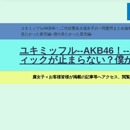
ユキミッフルAKB46！-二代目襲名火浦氷子の一同驚愕まとめ
見たかった夜空編--僕の見たかった星空編-
ユキミッフル--AKB46
ィックが止まらない？僕が
腐女子＜お客様皆様が掲載の記事等へアクセス、閲覧