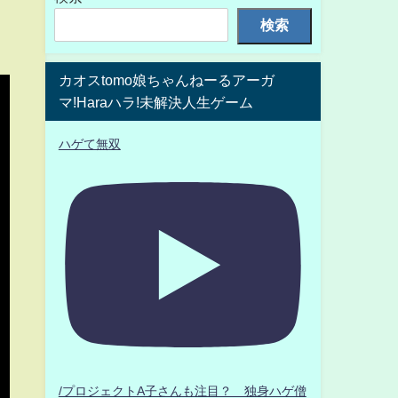
検索
カオスtomo娘ちゃんねーるアーガ
マ!Haraハラ!未解決人生ゲーム
ハゲて無双
/プロジェクトA子さんも注目？ 独身ハゲ僧