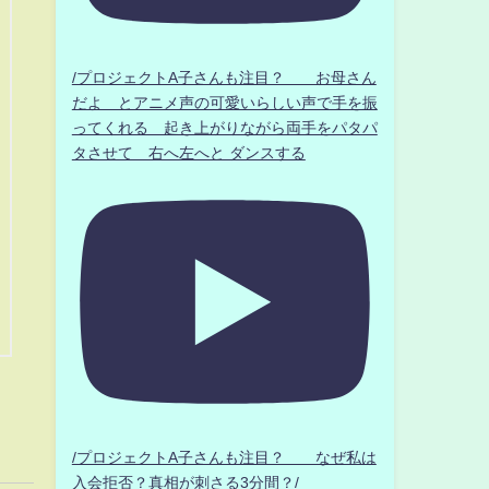
/プロジェクトA子さんも注目？ お母さん
だよ とアニメ声の可愛いらしい声で手を振
ってくれる 起き上がりながら両手をパタパ
タさせて 右へ左へと ダンスする
/プロジェクトA子さんも注目？ なぜ私は
入会拒否？真相が刺さる3分間？/