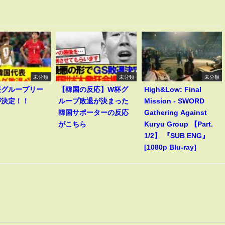
未分類
未分類
未分類
表グループリー
【韓国の反応】W杯グ
High&Low: Final
が決定！！
ループ敗退が決まった
Mission - SWORD
韓国サポーターの反応
Gathering Against
がこちら
Kuryu Group 【Part.
1/2】 『SUB ENG』
[1080p Blu-ray]