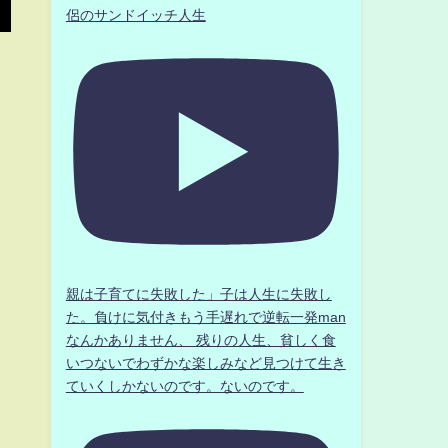
侶のサンドイッチ人生
親は子育てに失敗した」子は人生に失敗し
た。負けに気付きもう手遅れで逆転一発man
なんかありません、 残りの人生、貧しく食
いつないでわずかな楽しみなど見つけて生き
ていくしかないのです。ないのです。