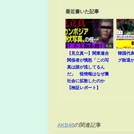
最近書いた記事
社会
【見立真一】関東連合
韓国代
関係者が憤怒「この写
グ敗退
真は誰が流してるん
だ」 怪情報はなぜ裏
社会に拡散したのか
【検証レポート】
AKB48
の関連記事