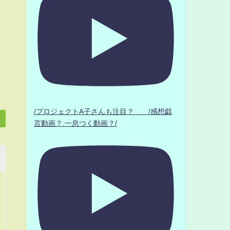
/プロジェクトA子さんも注目？ /感想戯
言動画？.一息つく動画？/