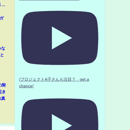
..
ガ
みな
音と
/プロジェクトA子さんも注目？ get a
の契
chance!
起き
の真