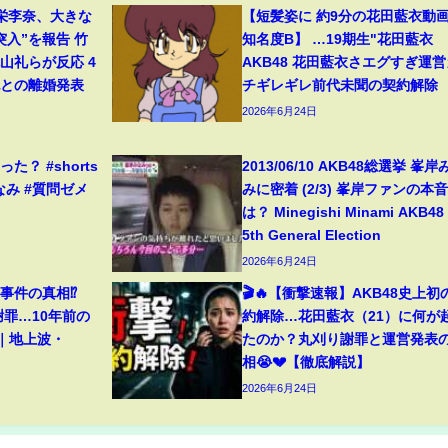
栄李奈、大きな
【短髪姿に 約9分の花田藍衣動画 .
突入”を報告 竹
知名度B】 …19期生"花田藍衣
山礼らが反応 4
AKB48 花田藍衣さエグすぎ運営
紀との離婚発表
チギレギレ前代未聞の契約解除
2026年6月24日
？ #shorts
2013/06/10 AKB48総選挙 峯岸
なみ #質問ゼメ
みに密着 (2/3) 峯岸ファンの本
は？ Minegishi Minami AKB48
5th General Election
2026年6月24日
事件の真相⁉️
🎬🔥【衝撃速報】AKB48史上初
謝罪…10年前の
約解除…花田藍衣（21）に何が
️｜地上波・
たのか？丸刈り謝罪と運営発表
相😭💔【徹底解説】
2026年6月24日