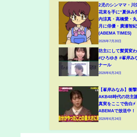
2児のシンママ・川
花束を手に“夏休み
内涼真・高橋愛・丸
月に俳優・廣瀬智
(ABEMA TIMES)
2026年7月20日
坊主にして髪質変わった
#ひろゆき #峯岸み
ナール
2026年6月24日
【峯岸みなみ】衝撃
AKB48時代の坊主
真実をここで告白⚡
ABEMAで放送中！
2026年6月24日