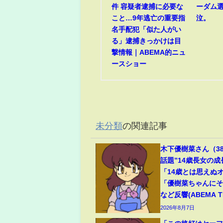
件 容疑者逮捕に必要な
ーダム
こと…9年逃亡の重要指
泣。
名手配犯「似た人がい
る」逮捕きっかけは目
撃情報｜ABEMA的ニュ
ースショー
未分類
の関連記事
木下優樹菜さん（3
話題”14歳長女の
「14歳とは思えぬ
「優樹菜ちゃんに
など反響(ABEMA TI
2026年8月7日