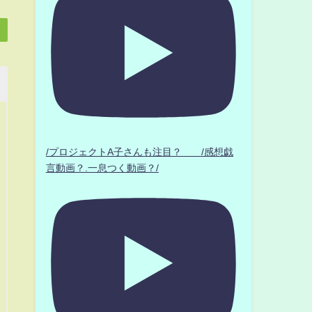
/プロジェクトA子さんも注目？ /感想戯
言動画？.一息つく動画？/