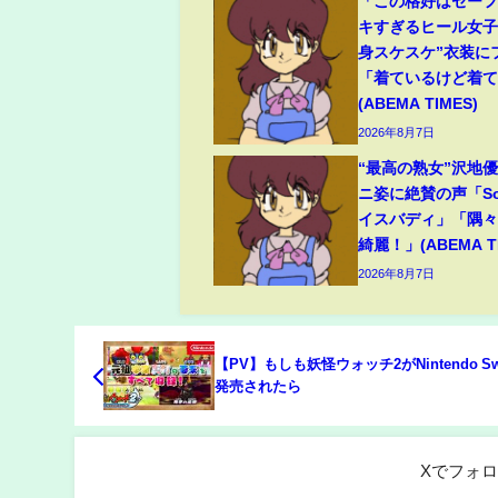
「この格好はセー
キすぎるヒール女子
身スケスケ”衣装に
「着ているけど着
(ABEMA TIMES)
2026年8月7日
“最高の熟女”沢地優
ニ姿に絶賛の声「So
イスバディ」「隅
綺麗！」(ABEMA TI
2026年8月7日
【PV】もしも妖怪ウォッチ2がNintendo Sw
発売されたら
Xでフォ