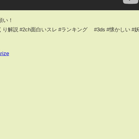
願い！
っくり解説 #2ch面白いスレ #ランキング #3ds #懐かしい #
rize