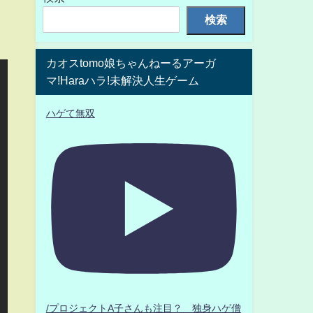
検索
カオスtomo娘ちゃんねーるアーガ
マ!Haraハラ!未解決人生ゲーム
ハゲて無双
/プロジェクトA子さんも注目？ 独身ハゲ僧