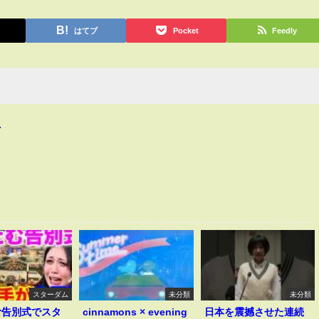
はてブ
Pocket
Feedly
4
スターダム
未分類
未分類
む告別式でスタ
cinnamons × evening
日本を震撼させた連続