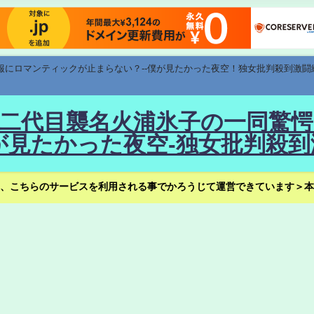
速報にロマンティックが止まらない？--僕が見たかった夜空！独女批判殺到激闘
！--二代目襲名火浦氷子の一同
見たかった夜空-独女批判殺到
、こちらのサービスを利用される事でかろうじて運営できています＞本