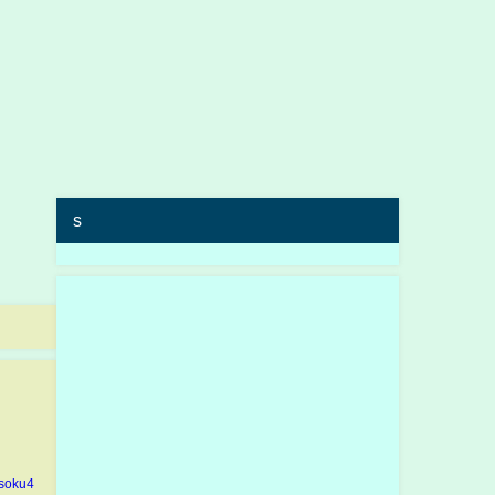
s
soku4