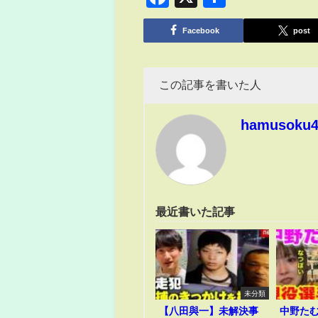
有
Facebook
post
この記事を書いた人
hamusoku
最近書いた記事
未分類
【八田與一】未解決事
中野た