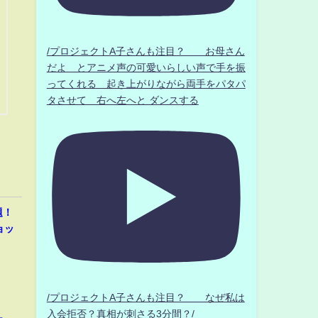
/プロジェクトA子さんも注目？ お母さん
だよ とアニメ声の可愛いらしい声で手を振
ってくれる 起き上がりながら両手をパタパ
タさせて 右へ左へと ダンスする
題！
ョッ
/プロジェクトA子さんも注目？ なぜ私は
入会拒否？真相が刺さる3分間？/