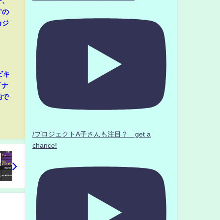
ー、
”の
カジ
ビキ
「ナ
的で
/プロジェクトA子さんも注目？ get a
chance!