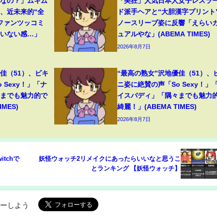
フなの？」ムキム
「美狂」人気日本人女子レスラ
、近未来的“全
ド派手ヘアと“大胆漢字プリント
ファンツッコミ
ノースリーブ姿に反響「えらい
ていない感…」
ュアルやな」(ABEMA TIMES)
2026年8月7日
佳（51）、ビキ
“最高の熟女”沢地優佳（51）、
 Sexy！」「ナ
ニ姿に絶賛の声「So Sexy！」
々までも魅力的で
イスバディ」「隅々までも魅力
MES)
綺麗！」(ABEMA TIMES)
2026年8月7日
itchで
妖怪ウォッチ2リメイクにあったらいいなと思うこ
とランキング 【妖怪ウォッチ】
ローしよう