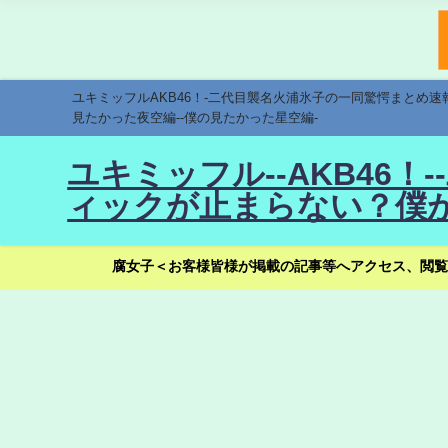
ユキミッフルAKB46！-二代目襲名火浦氷子の一同驚愕まとめ
見たかった夜空編--僕の見たかった星空編-
ユキミッフル--AKB46
ィックが止まらない？僕が
腐女子＜お客様皆様が掲載の記事等へアクセス、閲覧