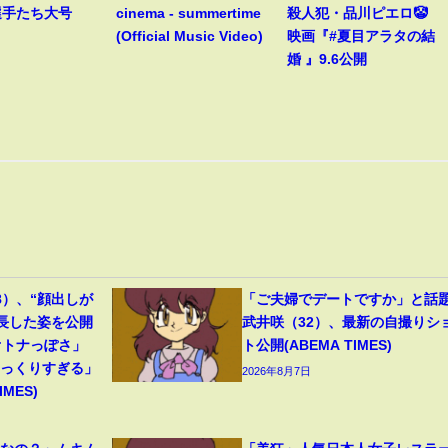
選手たち大号
cinema - summertime
殺人犯・品川ピエロ🤡
(Official Music Video)
映画『#夏目アラタの結
婚 』9.6公開
8）、“顔出しが
「ご夫婦でデートですか」と話
成長した姿を公開
武井咲（32）、最新の自撮りシ
オトナっぽさ」
ト公開(ABEMA TIMES)
そっくりすぎる」
2026年8月7日
MES)