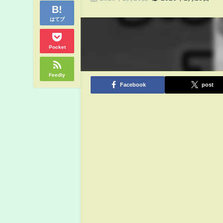
はてブ
Pocket
Feedly
Facebook
post