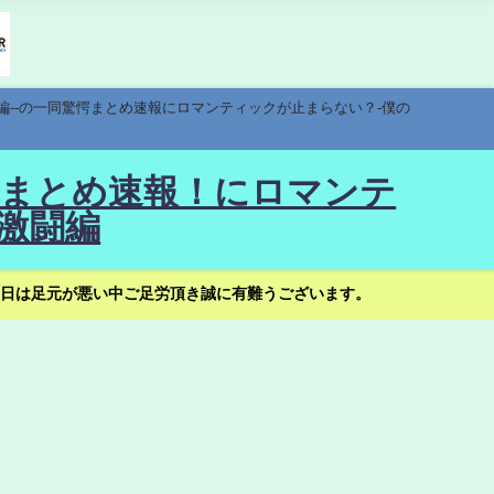
編--の一同驚愕まとめ速報にロマンティックが止まらない？-僕の
驚愕まとめ速報！にロマンテ
激闘編
日は足元が悪い中ご足労頂き誠に有難うございます。