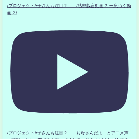
/プロジェクトA子さんも注目？ /感想戯言動画？.一息つく動
画？/
/プロジェクトA子さんも注目？ お母さんだよ とアニメ声