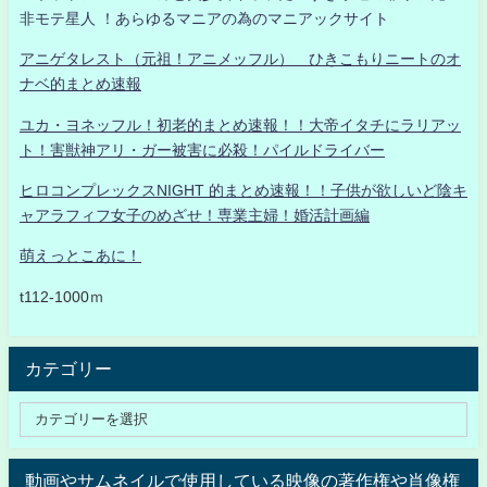
非モテ星人 ！あらゆるマニアの為のマニアックサイト
アニゲタレスト（元祖！アニメッフル） ひきこもりニートのオ
ナベ的まとめ速報
ユカ・ヨネッフル！初老的まとめ速報！！大帝イタチにラリアッ
ト！害獣神アリ・ガー被害に必殺！パイルドライバー
ヒロコンプレックスNIGHT 的まとめ速報！！子供が欲しいど陰キ
ャアラフィフ女子のめざせ！専業主婦！婚活計画編
萌えっとこあに！
t112-1000ｍ
カテゴリー
動画やサムネイルで使用している映像の著作権や肖像権