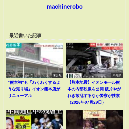
machinerobo
最近書いた記事
未分類
未分類
“熊本初”も「わくわくするよ
【熊本地震】イオンモール熊
うな売り場」イオン熊本店が
本の内部映像を公開 破片やが
リニューアル
れき散乱するなか警察が捜索
（2026年07月29日）