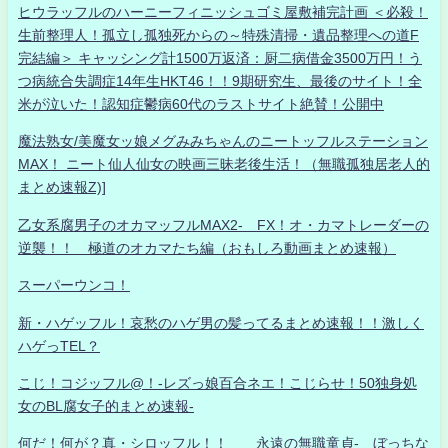
ヒウラッフルのハーニーフィニッシュゴミ屋敷補完計画 ＜必殺！
生前整理人！孤立し孤独死からの～特殊清掃・遺品整理への道F
完結編＞ キャッシング計1500万返済：厨二病借金3500万円！う
つ病統合失調症14年生HKT46！！9期研究生、最後のサイト！全
米が泣いた！認知症鬱病60代のラストサイト絶賛！公開中
魔法熟女/美魔女ッ娘メグみみちゃんのニートッフルステーション
MAX！ ニート仙人仙女の映画三昧老後生活！（無職孤独居老人的
まとめ速報Z)]
乙女系腐男子のオカマッフルMAX2- FX！オ・カマトレーダーの
逆襲！！ 極道のオカマたち編（おもしろ動画まとめ速報）
スーパーウンコ！
新・ハゲッフル！哀愁のハゲ男の髪ってるまとめ速報！！激しく
ハゲっTEL？
こじ！コジッフル@！-レズっ娘百合ネエ！こじらせ！50独身処
女のBL腐女子的まとめ速報-
何だ！何が？真・シロッフル！！ 永遠の無職童貞- ぼっちな