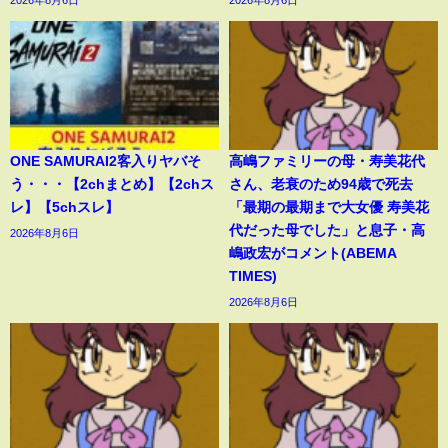
ONE SAMURAI2客入りヤバそ
高嶋ファミリーの母・寿美花代
う・・・【2chまとめ】【2chス
さん、老衰のため94歳で死去
レ】【5chスレ】
「最期の最期まで大女優 寿美花
代だった母でした」と息子・高
2026年8月6日
嶋政宏がコメント(ABEMA
TIMES)
2026年8月6日