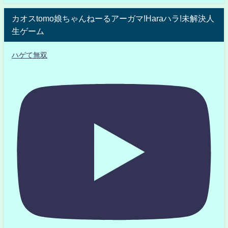
カオスtomo娘ちゃんねーるアーガマ!Haraハラ!未解決人
生ゲーム
ハゲて無双