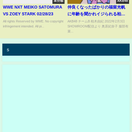
未分類
AKB48
WWE NXT MEIKO SATOMURA
仲良くなったばかりの福留光帆
VS ZOEY STARK 02/28/23
に年齢を聞かれイジられる柏木
由紀
All rights Reserved by WWE. No copyright
AKB48 チームB 柏木由紀 2022年2月3日
infringement intended. All pi...
SHOWROOM配信より 奥原妃奈子 服部有
菜...
s