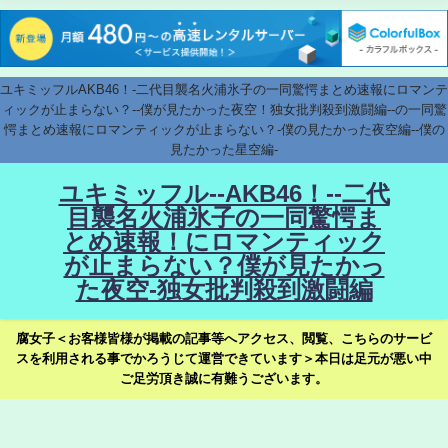
ユキミッフルAKB46！-二代目襲名火浦氷子の一同驚愕まとめ速報にロマンテ
ィックが止まらない？--僕が見たかった夜空！独女批判殺到激闘編--の一同驚
愕まとめ速報にロマンティックが止まらない？-僕の見たかった夜空編--僕の
見たかった星空編-
ユキミッフル--AKB46！--二代
目襲名火浦氷子の一同驚愕ま
とめ速報！にロマンティック
が止まらない？僕が見たかっ
た夜空-独女批判殺到激闘編
腐女子＜お客様皆様が掲載の記事等へアクセス、閲覧、こちらのサービ
スを利用される事でかろうじて運営できています＞本日は足元が悪い中
ご足労頂き誠に有難うございます。