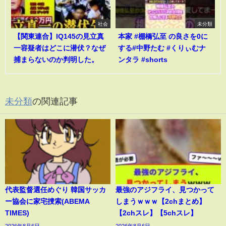
社会
未分類
【関東連合】IQ145の見立真
本家 #棚橋弘至 の良さを0に
一容疑者はどこに潜伏？なぜ
する#中野たむ #くりぃむナ
捕まらないのか判明した。
ンタラ #shorts
未分類
の関連記事
代表監督選任めぐり 韓国サッカ
最強のアジフライ、見つかって
ー協会に家宅捜索(ABEMA
しまうｗｗｗ【2chまとめ】
TIMES)
【2chスレ】【5chスレ】
2026年8月6日
2026年8月6日