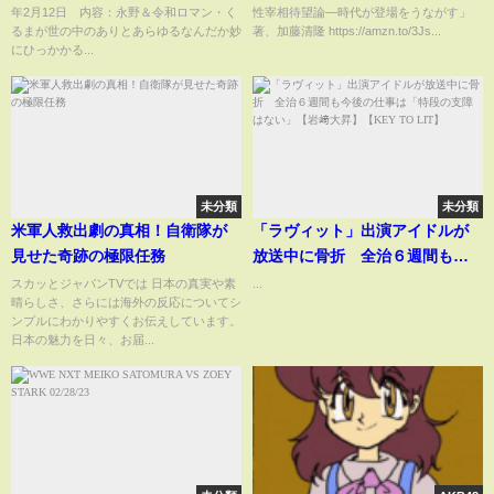
年2月12日 内容：永野＆令和ロマン・く
性宰相待望論―時代が登場をうながす」
るまが世の中のありとあらゆるなんだか妙
著、加藤清隆 https://amzn.to/3Js...
にひっかかる...
未分類
未分類
米軍人救出劇の真相！自衛隊が
「ラヴィット」出演アイドルが
見せた奇跡の極限任務
放送中に骨折 全治６週間も今
後の仕事は「特段の支障はな
スカッとジャパンTVでは 日本の真実や素
...
晴らしさ、さらには海外の反応についてシ
い」【岩﨑大昇】【KEY TO
ンプルにわかりやすくお伝えしています。
LIT】
日本の魅力を日々、お届...