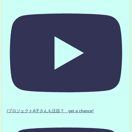
/プロジェクトA子さんも注目？ get a chance!