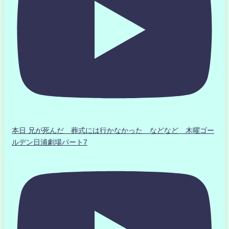
本日 兄が死んだ 葬式には行かなかった などなど 木曜ゴー
ルデン日浦劇場パート7