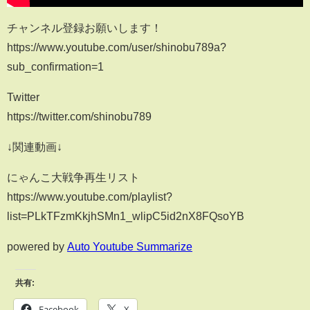
チャンネル登録お願いします！
https://www.youtube.com/user/shinobu789a?
sub_confirmation=1
Twitter
https://twitter.com/shinobu789
↓関連動画↓
にゃんこ大戦争再生リスト
https://www.youtube.com/playlist?
list=PLkTFzmKkjhSMn1_wlipC5id2nX8FQsoYB
powered by
Auto Youtube Summarize
共有:
Facebook
X