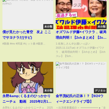
未分類
未分類
僕が見たかった青空 友よ ここ
オズワルド伊藤×イワクラ 、破局
でサヨナラだ(サビ)
理由判明！【2chまとめ】【2ch
スレ】【5chスレ】
#新曲 #mv #邦楽 #ヒット曲 #最新...
1:名無しさん＠お腹いっぱい
2025.11.11(Tue) オズワルド伊藤×イワク
ラ 、破局理由判明！【2chまとめ】【2ch
スレ】【5ch...
未分類
デジタル
永野&amp;くるまのひっかかり
金平茂紀氏の正体！？【9/24ウ
ニーチェ 動画 2025年2月12
ィークエンドライブ⑤】
日
永野&くるまのひっかかりニーチェ 2025
＜出演者著書紹介＞ ============ ●「女