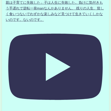
親は子育てに失敗した」子は人生に失敗した。負けに気付きも
う手遅れで逆転一発manなんかありません、 残りの人生、貧し
く食いつないでわずかな楽しみなど見つけて生きていくしかな
いのです。ないのです。