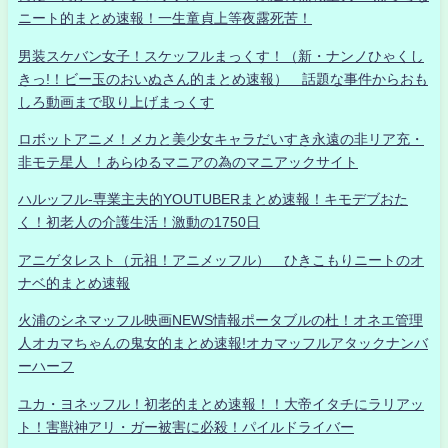
ニート的まとめ速報！一生童貞上等夜露死苦！
男装スケバン女子！スケッフルまっくす！（新・ナンノひゃくし
きっ!！ビー玉のおいぬさん的まとめ速報） 話題な事件からおも
しろ動画まで取り上げまっくす
ロボットアニメ！メカと美少女キャラだいすき永遠の非リア充・
非モテ星人 ！あらゆるマニアの為のマニアックサイト
ハルッフル-専業主夫的YOUTUBERまとめ速報！キモデブおた
く！初老人の介護生活！激動の1750日
アニゲタレスト（元祖！アニメッフル） ひきこもりニートのオ
ナベ的まとめ速報
火浦のシネマッフル映画NEWS情報ポータブルの杜！オネエ管理
人オカマちゃんの鬼女的まとめ速報!オカマッフルアタックナンバ
ーハーフ
ユカ・ヨネッフル！初老的まとめ速報！！大帝イタチにラリアッ
ト！害獣神アリ・ガー被害に必殺！パイルドライバー