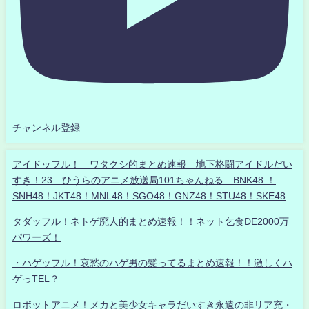
チャンネル登録
アイドッフル！ ワタクシ的まとめ速報 地下格闘アイドルだい
すき！23 ひうらのアニメ放送局101ちゃんねる BNK48 ！
SNH48！JKT48！MNL48！SGO48！GNZ48！STU48！SKE48
タダッフル！ネトゲ廃人的まとめ速報！！ネット乞食DE2000万
パワーズ！
・ハゲッフル！哀愁のハゲ男の髪ってるまとめ速報！！激しくハ
ゲっTEL？
ロボットアニメ！メカと美少女キャラだいすき永遠の非リア充・