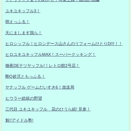
ユキユキッフル3！
萌えっふる！
天にまします我ら！
ヒロシッフル！ヒロシデース山さんのリフォームひとりDIY！！
ヒロユキユキッフルMAX！スーパークッキング！
徹夜DEテツヤッフル!！レトロ館2号店！
剛Q超児ともっふる！
ヤナッフル ゲームだいすき6！放送局
ヒウラー総統の野望
三代目 ユキユキッフル 花のひうら組! 見参！
魁!!アイドル塾!