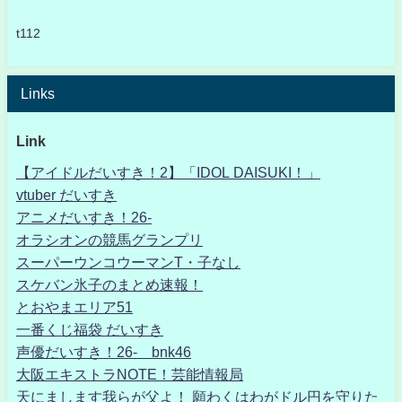
t112
Links
Link
【アイドルだいすき！2】「IDOL DAISUKI！」
vtuber だいすき
アニメだいすき！26-
オラシオンの競馬グランプリ
スーパーウンコウーマンT・子なし
スケバン氷子のまとめ速報！
とおやまエリア51
一番くじ福袋 だいすき
声優だいすき！26- bnk46
大阪エキストラNOTE！芸能情報局
天にまします我らが父よ！ 願わくはわがドル円を守りた