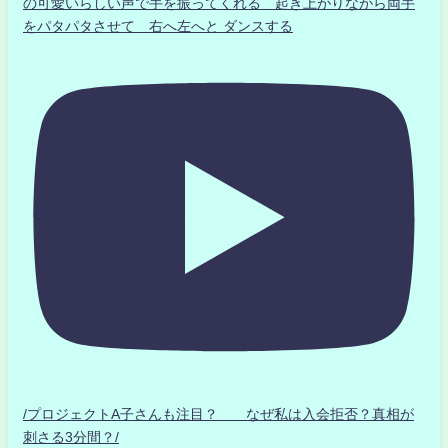
の可愛いらしい声で手を振ってくれる 起き上がりながら両手
をパタパタさせて 右へ左へと ダンスする
/プロジェクトA子さんも注目？ なぜ私は入会拒否？真相が
刺さる3分間？/