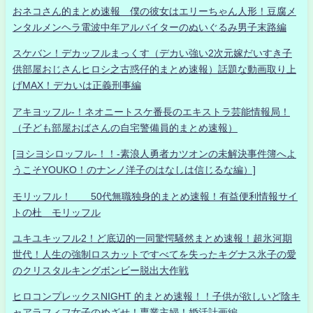
おネコさん的まとめ速報 僕の彼女はエリーちゃん人形！豆腐メ
ンタルメンヘラ電波中年アルバイターのぬいぐるみ男子末路編
スケバン！デカッフルまっくす（デカい強い2次元嫁だいすき子
供部屋おじさんヒロシ之古惑仔的まとめ速報）話題な動画取り上
げMAX！デカいは正義刑事編
アキヨッフル-！ネオニートスケ番長のエキストラ芸能情報局！
（子ども部屋おばさんの自宅警備員的まとめ速報）
[ヨシヨシロッフル-！！-素浪人勇者カツオンの未解決事件簿へよ
うこそYOUKO！のナンノ洋子のはなしは信じるな編）]
モリッフル！ 50代無職独身的まとめ速報！有益便利情報サイ
トの杜 モリッフル
ユキユキッフル2！ど底辺的一同驚愕騒然まとめ速報！超氷河期
世代！人生の強制ロスカットですべてを失ったキグナス氷子の愛
のクリスタルキングボンビー脱出大作戦
ヒロコンプレックスNIGHT 的まとめ速報！！子供が欲しいど陰キ
ャアラフィフ女子のめざせ！専業主婦！婚活計画編