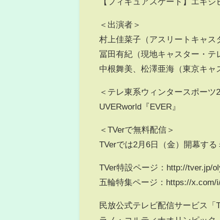
【フィギュアスケート】エキシ
＜出演者＞
村上佳菜子（アスリートキャス
冨田有紀（現地キャスター・テ
中根舞美、松澤亜海（東京キャ
＜テレ東系ウィンタースポーツ2
UVERworld『EVER』
＜TVerで無料配信＞
TVerでは2月6日（金）開幕
TVer特設ページ：http://tver.jp/oly
五輪特集ページ：https://x.com/i/e
民放公式テレビ配信サービス「TV
ラノ・コルティナオリンピック™