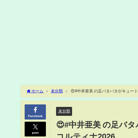
ホーム
未分類
😍#中井亜美 の足バタバタがキュートすぎ
未分類
Facebook
😍#中井亜美 の足バタ
post
コルティナ2026