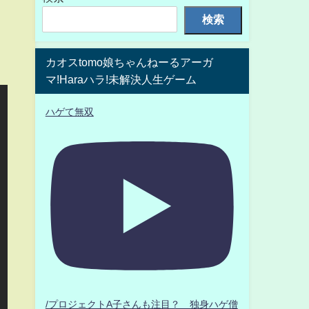
検索
カオスtomo娘ちゃんねーるアーガ
マ!Haraハラ!未解決人生ゲーム
ハゲて無双
/プロジェクトA子さんも注目？ 独身ハゲ僧