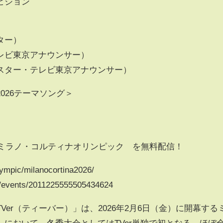
ビション
ター）
レビ東京アナウンサー）
スター・テレビ東京アナウンサー）
026テーマソング＞
するミラノ・コルティナオリンピック™を無料配信！
mpic/milanocortina2026/
vents/2011225555505434624
er（ティーバー）」は、2026年2月6日（金）に開幕する
において、冬季大会としてはTVer単独で初となる、ほぼ