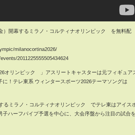
日（金）開幕するミラノ・コルティナオリンピック™を無料配
mpic/milanocortina2026/
vents/2011225555505434624
026オリンピック™」アスリートキャスターは元フィギュア
に！テレ東系 ウィンタースポーツ2026テーマソングは
開幕するミラノ・コルティナオリンピック™でテレ東はアイス
男子ハーフパイプ予選を中心に、大会序盤から注目の試合