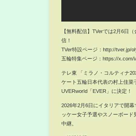
【無料配信】TVerでは2月6
信！
TVer特設ページ：http://tver.jp/oly
五輪特集ページ：https://x.com/i/e
テレ東 「ミラノ・コルティナ2
ケート五輪日本代表の村上佳菜子
UVERworld「EVER」に決定！
2026年2月6日にイタリアで
ッケー女子予選やスノーボード
中継。