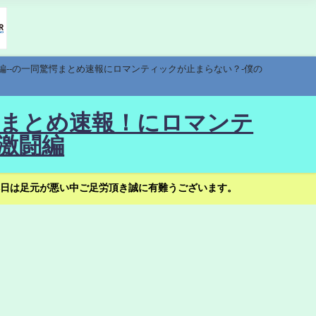
編--の一同驚愕まとめ速報にロマンティックが止まらない？-僕の
驚愕まとめ速報！にロマンテ
激闘編
日は足元が悪い中ご足労頂き誠に有難うございます。