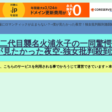
速報にロマンティックが止まらない？--僕が見たかった夜空！独女批判殺到激闘
！--二代目襲名火浦氷子の一同
見たかった夜空-独女批判殺到
、こちらのサービスを利用される事でかろうじて運営できています＞本