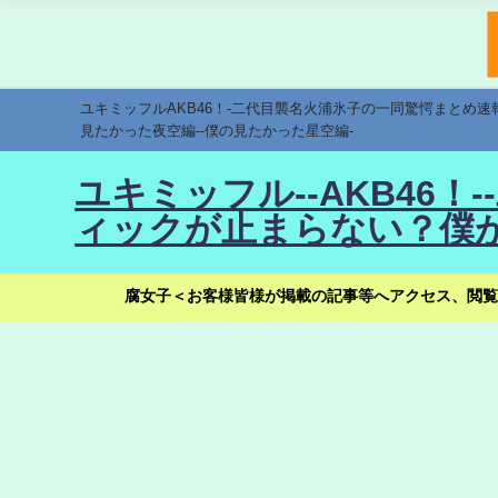
ユキミッフルAKB46！-二代目襲名火浦氷子の一同驚愕まとめ
見たかった夜空編--僕の見たかった星空編-
ユキミッフル--AKB46
ィックが止まらない？僕が
腐女子＜お客様皆様が掲載の記事等へアクセス、閲覧