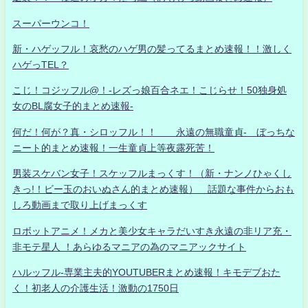
スーパーウンコ！
新・ハゲッフル！哀愁のハゲ男の髪ってるまとめ速報！！激しく
ハゲっTEL？
こじ！コジッフル@！-レズっ娘百合ネエ！こじらせ！50独身処
女のBL腐女子的まとめ速報-
何だ！何が？真・シロッフル！！ 永遠の無職童貞- ぼっちな
ニート的まとめ速報！一生童貞上等夜露死苦！
男装スケバン女子！スケッフルまっくす！（新・ナンノひゃくし
きっ!！ビー玉のおいぬさん的まとめ速報） 話題な事件からおも
しろ動画まで取り上げまっくす
ロボットアニメ！メカと美少女キャラだいすき永遠の非リア充・
非モテ星人 ！あらゆるマニアの為のマニアックサイト
ハルッフル-専業主夫的YOUTUBERまとめ速報！キモデブおた
く！初老人の介護生活！激動の1750日