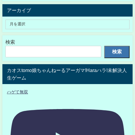
アーカイブ
検索
検索
カオスtomo娘ちゃんねーるアーガマ!Haraハラ!未解決人
生ゲーム
ハゲて無双