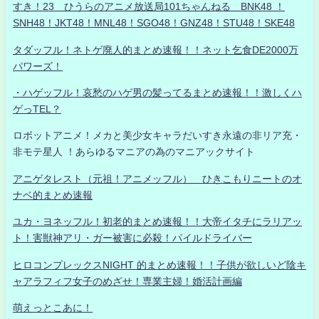
すき！23 ひうらのアニメ放送局101ちゃんねる BNK48 ！
SNH48！JKT48！MNL48！SGO48！GNZ48！STU48！SKE48
タダッフル！ネトゲ廃人的まとめ速報！！ネット乞食DE2000万
パワーズ！
・ハゲッフル！哀愁のハゲ男の髪ってるまとめ速報！！激しくハ
ゲっTEL？
ロボットアニメ！メカと美少女キャラだいすき永遠の非リア充・
非モテ星人 ！あらゆるマニアの為のマニアックサイト
アニゲタレスト（元祖！アニメッフル） ひきこもりニートのオ
ナベ的まとめ速報
ユカ・ヨネッフル！初老的まとめ速報！！大帝イタチにラリアッ
ト！害獣神アリ・ガー被害に必殺！パイルドライバー
ヒロコンプレックスNIGHT 的まとめ速報！！子供が欲しいど陰キ
ャアラフィフ女子のめざせ！専業主婦！婚活計画編
萌えっとこあに！