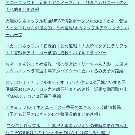
アニゲタレスト（元祖！アニメッフル） ひきこもりニートのオ
ナベ的まとめ速報
火浦のシネマッフル映画NEWS情報ポータブルの杜！オネエ管理
人オカマちゃんの鬼女的まとめ速報!オカマッフルアタックナンバ
ーハーフ
ユカ・ヨネッフル！初老的まとめ速報！！大帝イタチにラリアッ
ト！害獣神アリ・ガー被害に必殺！パイルドライバー
おネコさん的まとめ速報 僕の彼女はエリーちゃん人形！豆腐メ
ンタルメンヘラ電波中年アルバイターのぬいぐるみ男子末路編
スケバン！デカッフルまっくす（デカい強い2次元嫁だいすき子
供部屋おじさんヒロシ之古惑仔的まとめ速報）話題な動画取り上
げMAX！デカいは正義刑事編
アキヨッフル-！ネオニートスケ番長のエキストラ芸能情報局！
（子ども部屋おばさんの自宅警備員的まとめ速報）
[ヨシヨシロッフル-！！-素浪人勇者カツオンの未解決事件簿へよ
うこそYOUKO！のナンノ洋子のはなしは信じるな編）]