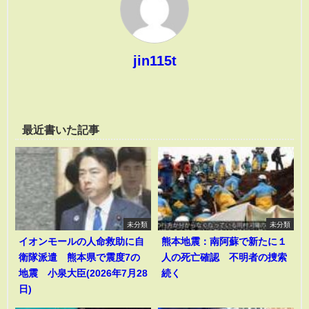
jin115t
最近書いた記事
未分類
未分類
イオンモールの人命救助に自
熊本地震：南阿蘇で新たに１
衛隊派遣 熊本県で震度7の
人の死亡確認 不明者の捜索
地震 小泉大臣(2026年7月28
続く
日)