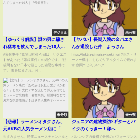
デジタル
未分類
【ゆっくり解説】謎の男に騙さ
【ヤバい】長期入院の金バエさ
れ猛毒を飲んでしまった16人｜
んが退院した件 よっさん
『帝銀事件』
#帝銀事件 #毒物 #昭和 今回は、リクエス
https://linktr.ee/morisekisekimori ?各ストリ
トがあった『帝銀事件』の紹介です。 戦
ーマー様はこちらでリアルタイムで観れま
後間もない日本で起こった凶悪な事件で
す 森関YTがリスペク...
す。 毒を飲まされ、何...
未分類
未分類
【悲報】ラーメンオタクさん、
ジュニアの建物探訪×ギターとバ
元AKBの人気ラーメン店に「あ
イクのくっきー！邸へ
の店は反社と繋がりがある！」
※すみません、時事ニュースチャンネルと
バレンシアガ最初で最後のパフォーマンス