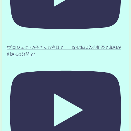
/プロジェクトA子さんも注目？ なぜ私は入会拒否？真相が
刺さる3分間？/