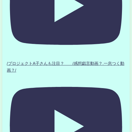
/プロジェクトA子さんも注目？ /感想戯言動画？.一息つく動
画？/