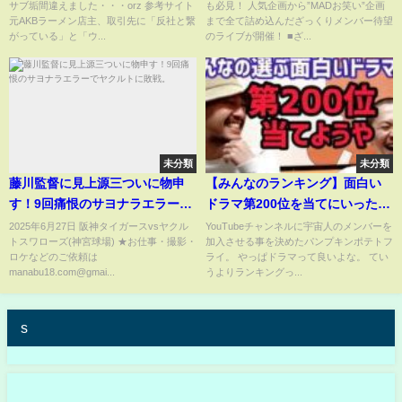
サブ垢間違えました・・・orz 参考サイト
も必見！ 人気企画から”MADお笑い”企画
と取引先にデマを流して訴えら
元AKBラーメン店主、取引先に「反社と繋
まで全て詰め込んだざっくりメンバー待望
れてしまうｗｗ営業妨害、名誉
がっている」と「ウ...
のライブが開催！ ■ざ...
棄損、慰謝料などで莫大な損害
賠償が予想され人生終了へｗｗ
ｗ
未分類
未分類
藤川監督に見上源三ついに物申
【みんなのランキング】面白い
す！9回痛恨のサヨナラエラーで
ドラマ第200位を当てにいったよ
ヤクルトに敗戦。
宇宙人【ドリーム☆アゲイン】
2025年6月27日 阪神タイガースvsヤクル
YouTubeチャンネルに宇宙人のメンバーを
トスワローズ(神宮球場) ★お仕事・撮影・
加入させる事を決めたパンプキンポテトフ
ロケなどのご依頼は
ライ。 やっぱドラマって良いよな。 てい
manabu18.com@gmai...
うよりランキングっ...
s