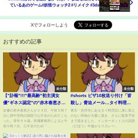
ているあのゲーム#妖怪ウォッチ2 #リメイク #3ds
Xでフォローしよう
おすすめの記事
未分類
未分類
【"訃報"!!!"最高齢"初主演女
#shorts ピザ10枚送り付け「皆
優"ギネス認定"の"赤木春恵さん
殺し」脅迫メール…タイ料理店
死去"!!!】名作出演多数の名脇役
に嫌がらせ SNS投稿きっかけ
女優の赤木春恵さんが２９日、午前５時７
東京・吉祥寺にあるタイ料理店に身に覚え
分に府中市内の病院で心不全のため亡くな
のない荷物が大量に届き、さらに殺害予告
「88歳175日」で映画初主演はギ
か
った。享年９４歳。所属事務所によると午
まで届きました。インターネット上の誹謗
ネス記録
前５時７分、心不全のため「...
（ひぼう）中傷がエスカレー...