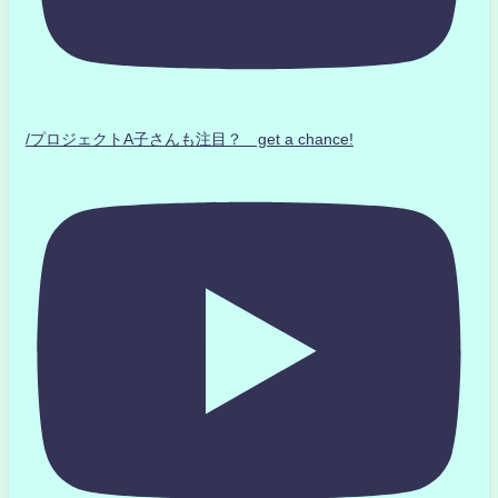
/プロジェクトA子さんも注目？ get a chance!