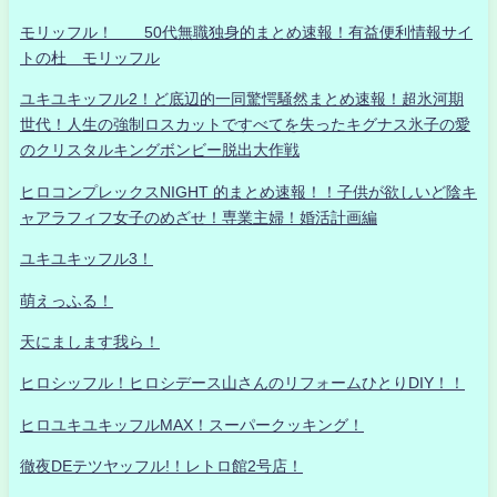
モリッフル！ 50代無職独身的まとめ速報！有益便利情報サイ
トの杜 モリッフル
ユキユキッフル2！ど底辺的一同驚愕騒然まとめ速報！超氷河期
世代！人生の強制ロスカットですべてを失ったキグナス氷子の愛
のクリスタルキングボンビー脱出大作戦
ヒロコンプレックスNIGHT 的まとめ速報！！子供が欲しいど陰キ
ャアラフィフ女子のめざせ！専業主婦！婚活計画編
ユキユキッフル3！
萌えっふる！
天にまします我ら！
ヒロシッフル！ヒロシデース山さんのリフォームひとりDIY！！
ヒロユキユキッフルMAX！スーパークッキング！
徹夜DEテツヤッフル!！レトロ館2号店！