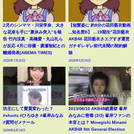
2児のシンママ・川栄李奈、大き
【短髪姿に 約9分の花田藍衣動画
な花束を手に“夏休み突入”を報
...知名度B】 …19期生"花田藍衣
告 竹内涼真・高橋愛・丸山礼ら
AKB48 花田藍衣さエグすぎ運営
が反応 4月に俳優・廣瀬智紀との
ガチギレギレ前代未聞の契約解
離婚発表(ABEMA TIMES)
除
2026年7月20日
2026年6月24日
坊主にして髪質変わった？
2013/06/10 AKB48総選挙 峯岸
#shorts #ひろゆき #峯岸みなみ
みなみに密着 (2/3) 峯岸ファンの
#質問ゼメナール
本音とは？ Minegishi Minami
AKB48 5th General Election
2026年6月24日