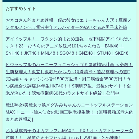
おすすめサイト
おネコさん的まとめ速報 僕の彼女はエリーちゃん人形！豆腐メ
ンタルメンヘラ電波中年アルバイターのぬいぐるみ男子末路編
アイドッフル！ ワタクシ的まとめ速報 地下格闘アイドルだい
すき！23 ひうらのアニメ放送局101ちゃんねる BNK48 ！
SNH48！JKT48！MNL48！SGO48！GNZ48！STU48！SKE48
ヒウラッフルのハーニーフィニッシュゴミ屋敷補完計画 ＜必殺！
生前整理人！孤立し孤独死からの～特殊清掃・遺品整理への道F
完結編＞ キャッシング計1500万返済：厨二病借金3500万円！う
つ病統合失調症14年生HKT46！！9期研究生、最後のサイト！全
米が泣いた！認知症鬱病60代のラストサイト絶賛！公開中
魔法熟女/美魔女ッ娘メグみみちゃんのニートッフルステーション
MAX！ ニート仙人仙女の映画三昧老後生活！（無職孤独居老人的
まとめ速報Z)]
乙女系腐男子のオカマッフルMAX2- FX！オ・カマトレーダーの
逆襲！！ 極道のオカマたち編（おもしろ動画まとめ速報）