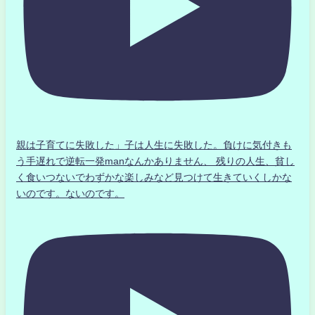
親は子育てに失敗した」子は人生に失敗した。負けに気付きも
う手遅れで逆転一発manなんかありません、 残りの人生、貧し
く食いつないでわずかな楽しみなど見つけて生きていくしかな
いのです。ないのです。