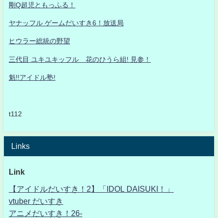
剛Q超児ともっふる！
ヤナッフル ゲームだいすき6！放送局
ヒウラー総統の野望
三代目 ユキユキッフル 花のひうら組! 見参！
魁!!アイドル塾!
t112
Links
Link
【アイドルだいすき！2】「IDOL DAISUKI！」
vtuber だいすき
アニメだいすき！26-