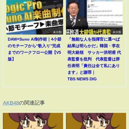
未分類
未分類
DAW×Suno AI制作術｜4小節
「無能な人を指揮官に選べば
のモチーフから“歌入り”完成
結果は明らかだ」韓国・李在
までのワークフロー公開【V5
明大統領 サッカー洪明甫 代
版】
表監督を批判 代表監督は辞
任表明「責任は全て私にあり
ます」と謝罪｜
TBS NEWS DIG
AKB48
の関連記事