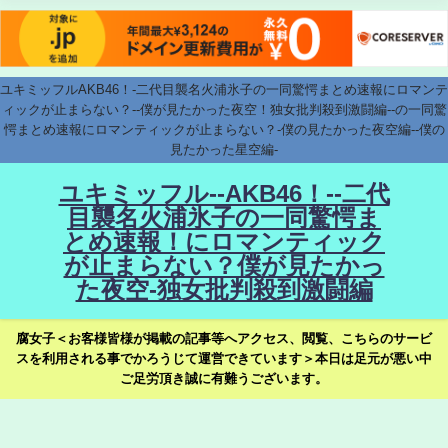
ユキミッフルAKB46！-二代目襲名火浦氷子の一同驚愕まとめ速報にロマンテ
ィックが止まらない？--僕が見たかった夜空！独女批判殺到激闘編--の一同驚
愕まとめ速報にロマンティックが止まらない？-僕の見たかった夜空編--僕の
見たかった星空編-
ユキミッフル--AKB46！--二代
目襲名火浦氷子の一同驚愕ま
とめ速報！にロマンティック
が止まらない？僕が見たかっ
た夜空-独女批判殺到激闘編
腐女子＜お客様皆様が掲載の記事等へアクセス、閲覧、こちらのサービ
スを利用される事でかろうじて運営できています＞本日は足元が悪い中
ご足労頂き誠に有難うございます。