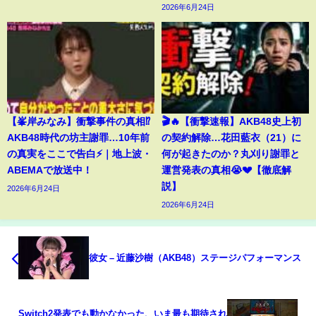
2026年6月24日
【峯岸みなみ】衝撃事件の真相⁉️
🎬🔥【衝撃速報】AKB48史上初
AKB48時代の坊主謝罪…10年前
の契約解除…花田藍衣（21）に
の真実をここで告白⚡️｜地上波・
何が起きたのか？丸刈り謝罪と
ABEMAで放送中！
運営発表の真相😭💔【徹底解
説】
2026年6月24日
2026年6月24日
彼女 – 近藤沙樹（AKB48）ステージパフォーマンス
Switch2発表でも動かなかった、いま最も期待され