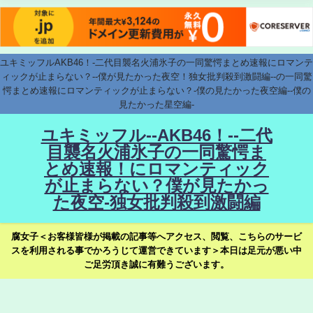
ユキミッフルAKB46！-二代目襲名火浦氷子の一同驚愕まとめ速報にロマンテ
ィックが止まらない？--僕が見たかった夜空！独女批判殺到激闘編--の一同驚
愕まとめ速報にロマンティックが止まらない？-僕の見たかった夜空編--僕の
見たかった星空編-
ユキミッフル--AKB46！--二代
目襲名火浦氷子の一同驚愕ま
とめ速報！にロマンティック
が止まらない？僕が見たかっ
た夜空-独女批判殺到激闘編
腐女子＜お客様皆様が掲載の記事等へアクセス、閲覧、こちらのサービ
スを利用される事でかろうじて運営できています＞本日は足元が悪い中
ご足労頂き誠に有難うございます。