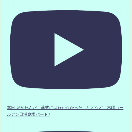
本日 兄が死んだ 葬式には行かなかった などなど 木曜ゴー
ルデン日浦劇場パート7