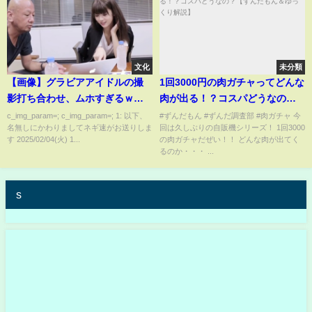
文化
未分類
【画像】グラビアアイドルの撮
1回3000円の肉ガチャってどんな
影打ち合わせ、ムホすぎるｗｗ
肉が出る！？コスパどうなの？
ｗｗｗ
【ずんだもん＆ゆっくり解説】
c_img_param=; c_img_param=; 1: 以下、
#ずんだもん #ずんだ調査部 #肉ガチャ 今
名無しにかわりましてネギ速がお送りしま
回は久しぶりの自販機シリーズ！ 1回3000
す 2025/02/04(火) 1...
の肉ガチャだぜい！！ どんな肉が出てく
るのか・・・ ...
s