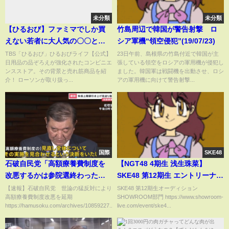
未分類
未分類
【ひるおび】ファミマでしか買
竹島周辺で韓国が警告射撃 ロ
えない若者に大人気の〇〇と
シア軍機“領空侵犯”(19/07/23)
は？ローソンで無印の〇〇が意
TBS「ひるおび」ひるおびライフ【公式】
23日午前、島根県の竹島付近で韓国が主
日用品の品ぞろえが強化されたコンビニエ
張している領空をロシアの軍用機が侵犯し
外なヒット商品に!!
ンスストア。その背景と売れ筋商品を紹
ました。韓国軍は戦闘機を出動させ、ロシ
介！ ローソンが取り扱っ...
アの軍用機に向けて警告射撃...
国際
SKE48
石破自民党「高額療養費制度を
【NGT48 4期生 浅生珠菜】
改悪するかは参院選終わったら
SKE48 第12期生 エントリーナン
考えてやるよ、わかってるよ
バー13番 2023年07月24日18時
【速報】石破自民党 世論の猛反対により
SKE48 第12期生オーディション
高額療養費制度改悪を延期
SHOWROOM部門 https://www.showroom-
な？」３度目となる方針転換
09分06秒
https://hamusoku.com/archives/10859227...
live.com/event/ske4...