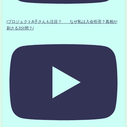
/プロジェクトA子さんも注目？ なぜ私は入会拒否？真相が
刺さる3分間？/