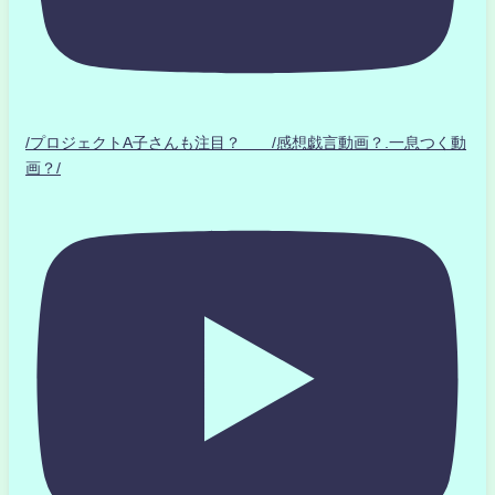
/プロジェクトA子さんも注目？ /感想戯言動画？.一息つく動
画？/