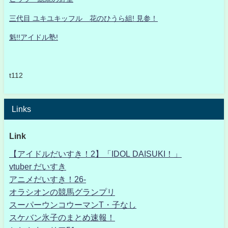
三代目 ユキユキッフル 花のひうら組! 見参！
魁!!アイドル塾!
t112
Links
Link
【アイドルだいすき！2】「IDOL DAISUKI！」
vtuber だいすき
アニメだいすき！26-
オラシオンの競馬グランプリ
スーパーウンコウーマンT・子なし
スケバン氷子のまとめ速報！