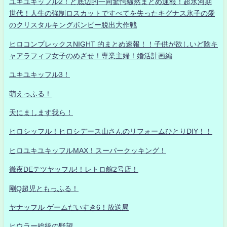
ユキユキッフル2！ど底辺的一同驚愕騒然まとめ速報！超氷河期
世代！人生の強制ロスカットですべてを失ったキグナス氷子の愛
のクリスタルキングボンビー脱出大作戦
ヒロコンプレックスNIGHT 的まとめ速報！！子供が欲しいど陰キ
ャアラフィフ女子のめざせ！専業主婦！婚活計画編
ユキユキッフル3！
萌えっふる！
天にまします我ら！
ヒロシッフル！ヒロシデース山さんのリフォームひとりDIY！！
ヒロユキユキッフルMAX！スーパークッキング！
徹夜DEテツヤッフル!！レトロ館2号店！
剛Q超児ともっふる！
ヤナッフル ゲームだいすき6！放送局
ヒウラー総統の野望