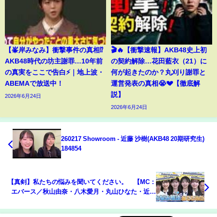
【峯岸みなみ】衝撃事件の真相⁉️
🎬🔥【衝撃速報】AKB48史上初
AKB48時代の坊主謝罪…10年前
の契約解除…花田藍衣（21）に
の真実をここで告白⚡️｜地上波・
何が起きたのか？丸刈り謝罪と
ABEMAで放送中！
運営発表の真相😭💔【徹底解
説】
2026年6月24日
2026年6月24日
260217 Showroom - 近藤 沙樹(AKB48 20期研究生)
184854
【真剣】私たちの悩みを聞いてください。 【MC：
エバース／秋山由奈・八木愛月・丸山ひなた・近藤
沙樹】