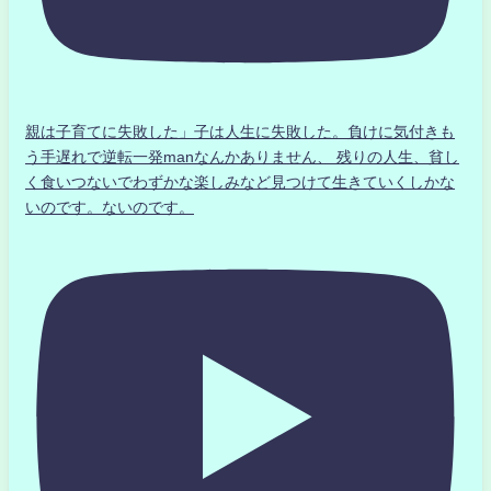
親は子育てに失敗した」子は人生に失敗した。負けに気付きも
う手遅れで逆転一発manなんかありません、 残りの人生、貧し
く食いつないでわずかな楽しみなど見つけて生きていくしかな
いのです。ないのです。