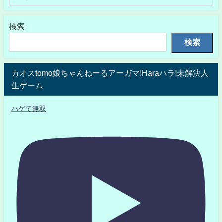
検索
検索
カオスtomo娘ちゃんねーるアーガマ!Haraハラ!未解決人
生ゲーム
ハゲて無双