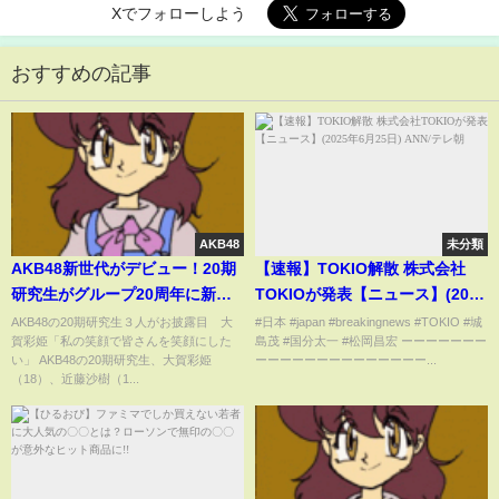
Xでフォローしよう
おすすめの記事
AKB48
未分類
AKB48新世代がデビュー！20期
【速報】TOKIO解散 株式会社
研究生がグループ20周年に新風
TOKIOが発表【ニュース】(2025
を吹き込む✨
年6月25日) ANN/テレ朝
AKB48の20期研究生３人がお披露目 大
#日本 #japan #breakingnews #TOKIO #城
賀彩姫「私の笑顔で皆さんを笑顔にした
島茂 #国分太一 #松岡昌宏 ーーーーーーー
い」 AKB48の20期研究生、大賀彩姫
ーーーーーーーーーーーーーー...
（18）、近藤沙樹（1...