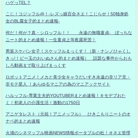
ハゲっTEL？
こじ！コジッフル@！-レズっ娘百合ネエ！こじらせ！50独身処
女のBL腐女子的まとめ速報-
何だ！何が？真・シロッフル！！ 永遠の無職童貞- ぼっちな
ニート的まとめ速報！一生童貞上等夜露死苦！
男装スケバン女子！スケッフルまっくす！（新・ナンノひゃくし
きっ!！ビー玉のおいぬさん的まとめ速報） 話題な事件からおも
しろ動画まで取り上げまっくす
ロボットアニメ！メカと美少女キャラだいすき永遠の非リア充・
非モテ星人 ！あらゆるマニアの為のマニアックサイト
ハルッフル-専業主夫的YOUTUBERまとめ速報！キモデブおた
く！初老人の介護生活！激動の1750日
アニゲタレスト（元祖！アニメッフル） ひきこもりニートのオ
ナベ的まとめ速報
火浦のシネマッフル映画NEWS情報ポータブルの杜！オネエ管理