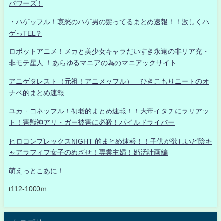
パワーズ！
・ハゲッフル！哀愁のハゲ男の髪ってるまとめ速報！！激しくハ
ゲっTEL？
ロボットアニメ！メカと美少女キャラだいすき永遠の非リア充・
非モテ星人 ！あらゆるマニアの為のマニアックサイト
アニゲタレスト（元祖！アニメッフル） ひきこもりニートのオ
ナベ的まとめ速報
ユカ・ヨネッフル！初老的まとめ速報！！大帝イタチにラリアッ
ト！害獣神アリ・ガー被害に必殺！パイルドライバー
ヒロコンプレックスNIGHT 的まとめ速報！！子供が欲しいど陰キ
ャアラフィフ女子のめざせ！専業主婦！婚活計画編
萌えっとこあに！
t112-1000ｍ