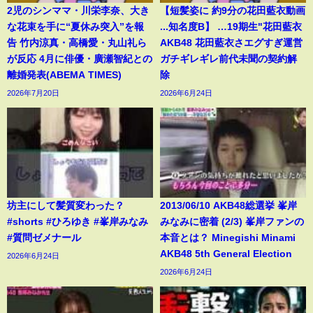
2児のシンママ・川栄李奈、大き
【短髪姿に 約9分の花田藍衣動画
な花束を手に“夏休み突入”を報
...知名度B】 …19期生"花田藍衣
告 竹内涼真・高橋愛・丸山礼ら
AKB48 花田藍衣さエグすぎ運営
が反応 4月に俳優・廣瀬智紀との
ガチギレギレ前代未聞の契約解
離婚発表(ABEMA TIMES)
除
2026年7月20日
2026年6月24日
坊主にして髪質変わった？
2013/06/10 AKB48総選挙 峯岸
#shorts #ひろゆき #峯岸みなみ
みなみに密着 (2/3) 峯岸ファンの
#質問ゼメナール
本音とは？ Minegishi Minami
AKB48 5th General Election
2026年6月24日
2026年6月24日