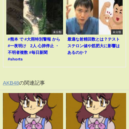
未分類
未分類
#熊本 で #大雨特別警報 から
最適な射精回数とは？テスト
#一夜明け 2人 心肺停止 ・
ステロン値や筋肥大に影響は
不明者複数 #毎日新聞
あるのか？
#shorts
AKB48
の関連記事