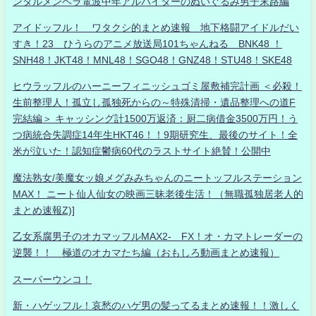
ンタルメンヘラ電波中年アルバイターのぬいぐるみ男子末路編
アイドッフル！ ワタクシ的まとめ速報 地下格闘アイドルだい
すき！23 ひうらのアニメ放送局101ちゃんねる BNK48 ！
SNH48！JKT48！MNL48！SGO48！GNZ48！STU48！SKE48
ヒウラッフルのハーニーフィニッシュゴミ屋敷補完計画 ＜必殺！
生前整理人！孤立し孤独死からの～特殊清掃・遺品整理への道F
完結編＞ キャッシング計1500万返済：厨二病借金3500万円！う
つ病統合失調症14年生HKT46！！9期研究生、最後のサイト！全
米が泣いた！認知症鬱病60代のラストサイト絶賛！公開中
魔法熟女/美魔女ッ娘メグみみちゃんのニートッフルステーション
MAX！ ニート仙人仙女の映画三昧老後生活！（無職孤独居老人的
まとめ速報Z)]
乙女系腐男子のオカマッフルMAX2- FX！オ・カマトレーダーの
逆襲！！ 極道のオカマたち編（おもしろ動画まとめ速報）
スーパーウンコ！
新・ハゲッフル！哀愁のハゲ男の髪ってるまとめ速報！！激しく