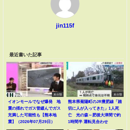
jin115f
最近書いた記事
未分類
未分類
イオンモールでなぜ爆発 地
熊本県菊陽町のJR豊肥線「踏
震の揺れでガス管緩んでガス
切に人が入ってきた」1人死
充満した可能性も【熊本地
亡 光の森～肥後大津間で約
震】（2026年07月29日）
1時間半 運転見合わせ