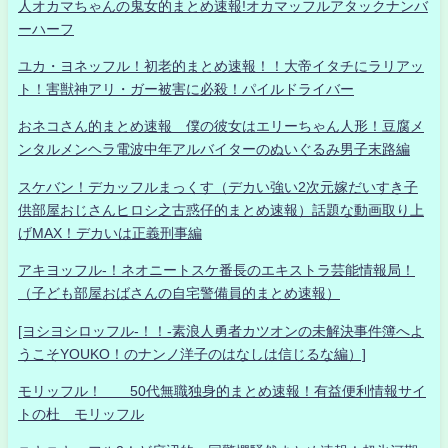
人オカマちゃんの鬼女的まとめ速報!オカマッフルアタックナンバ
ーハーフ
ユカ・ヨネッフル！初老的まとめ速報！！大帝イタチにラリアッ
ト！害獣神アリ・ガー被害に必殺！パイルドライバー
おネコさん的まとめ速報 僕の彼女はエリーちゃん人形！豆腐メ
ンタルメンヘラ電波中年アルバイターのぬいぐるみ男子末路編
スケバン！デカッフルまっくす（デカい強い2次元嫁だいすき子
供部屋おじさんヒロシ之古惑仔的まとめ速報）話題な動画取り上
げMAX！デカいは正義刑事編
アキヨッフル-！ネオニートスケ番長のエキストラ芸能情報局！
（子ども部屋おばさんの自宅警備員的まとめ速報）
[ヨシヨシロッフル-！！-素浪人勇者カツオンの未解決事件簿へよ
うこそYOUKO！のナンノ洋子のはなしは信じるな編）]
モリッフル！ 50代無職独身的まとめ速報！有益便利情報サイ
トの杜 モリッフル