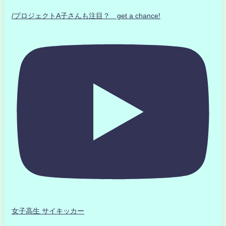
/プロジェクトA子さんも注目？ get a chance!
女子高生 サイキッカー