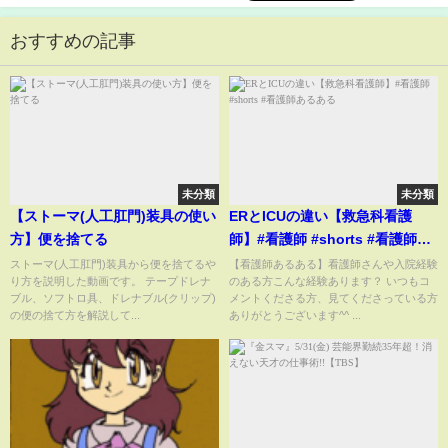
おすすめの記事
未分類
未分類
【ストーマ(人工肛門)装具の使い
ERとICUの違い【救急科看護
方】便を捨てる
師】#看護師 #shorts #看護師あ
るある
ストーマ(人工肛門)装具から便を捨てるや
【看護師あるある】看護師さんや入院経験
り方を説明した動画です。 テープドレナ
のある方こんな経験あります？ いつもコ
ブル、ソフトロ具、ドレナブル(クリップ)
メントくださる方、見てくださっている方
の便の捨て方を解説して...
ありがとうございます^^ ...