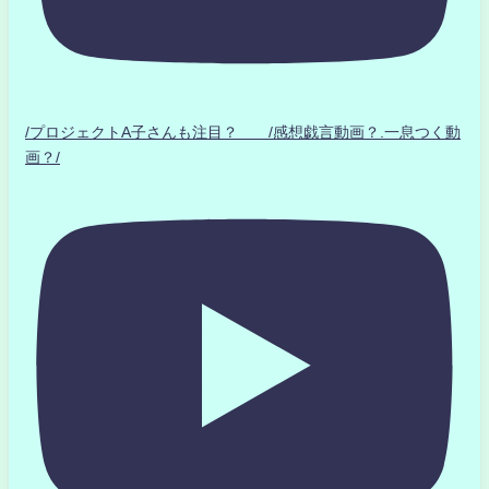
/プロジェクトA子さんも注目？ /感想戯言動画？.一息つく動
画？/