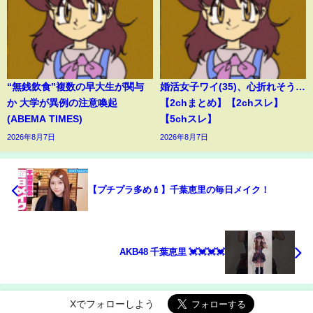
“無銭飲食”複数の早大生が関与
婚活女子ワイ(35)、心折れそう…
か 大学が異例の注意喚起
【2chまとめ】【2chスレ】
(ABEMA TIMES)
【5chスレ】
2026年8月7日
2026年8月7日
【プチプラ多め💄】千葉恵里の毎日メイク！
AKB48 千葉恵里 💓💓💓💓
Xでフォローしよう