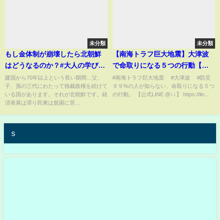
未分類
未分類
もし金体制が崩壊したら北朝鮮
【南海トラフ巨大地震】大津波
はどうなるのか？#大人の学び直
で命取りになる５つの行動【元
しtv #shorts
救助隊員解説】
建国から70年以上という長い期間…父、
#南海トラフ巨大地震 #大津波 #防災
子、孫の三代にわたって独裁政権を続けて
９９%の人が知らない、命取りになる５つ
いる国があります。それが北朝鮮です。経
の行動。 【公式LINE @↓↓】 https://lin...
済発展は滞り民衆は貧困に苦...
s