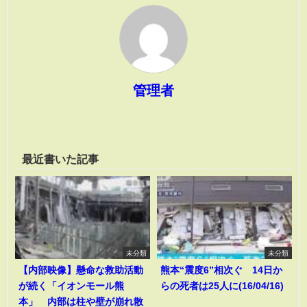
管理者
最近書いた記事
未分類
未分類
【内部映像】懸命な救助活動
熊本“震度6”相次ぐ 14日か
が続く「イオンモール熊
らの死者は25人に(16/04/16)
本」 内部は柱や壁が崩れ散