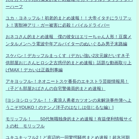
ーハーフ
ユカ・ヨネッフル！初老的まとめ速報！！大帝イタチにラリアッ
ト！害獣神アリ・ガー被害に必殺！パイルドライバー
おネコさん的まとめ速報 僕の彼女はエリーちゃん人形！豆腐メ
ンタルメンヘラ電波中年アルバイターのぬいぐるみ男子末路編
スケバン！デカッフルまっくす（デカい強い2次元嫁だいすき子
供部屋おじさんヒロシ之古惑仔的まとめ速報）話題な動画取り上
げMAX！デカいは正義刑事編
アキヨッフル-！ネオニートスケ番長のエキストラ芸能情報局！
（子ども部屋おばさんの自宅警備員的まとめ速報）
[ヨシヨシロッフル-！！-素浪人勇者カツオンの未解決事件簿へよ
うこそYOUKO！のナンノ洋子のはなしは信じるな編）]
モリッフル！ 50代無職独身的まとめ速報！有益便利情報サイ
トの杜 モリッフル
ユキユキッフル2！ど底辺的一同驚愕騒然まとめ速報！超氷河期