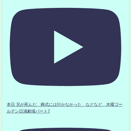
本日 兄が死んだ 葬式には行かなかった などなど 木曜ゴー
ルデン日浦劇場パート7