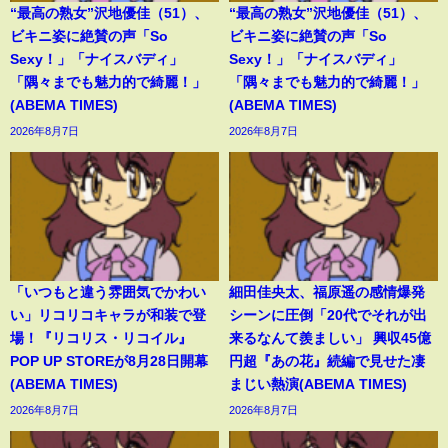
“最高の熟女”沢地優佳（51）、
“最高の熟女”沢地優佳（51）、
ビキニ姿に絶賛の声「So
ビキニ姿に絶賛の声「So
Sexy！」「ナイスバディ」
Sexy！」「ナイスバディ」
「隅々までも魅力的で綺麗！」
「隅々までも魅力的で綺麗！」
(ABEMA TIMES)
(ABEMA TIMES)
2026年8月7日
2026年8月7日
「いつもと違う雰囲気でかわい
細田佳央太、福原遥の感情爆発
い」リコリコキャラが和装で登
シーンに圧倒「20代でそれが出
場！『リコリス・リコイル』
来るなんて羨ましい」 興収45億
POP UP STOREが8月28日開幕
円超『あの花』続編で見せた凄
(ABEMA TIMES)
まじい熱演(ABEMA TIMES)
2026年8月7日
2026年8月7日