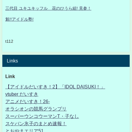
三代目 ユキユキッフル 花のひうら組! 見参！
魁!!アイドル塾!
t112
Links
Link
【アイドルだいすき！2】「IDOL DAISUKI！」
vtuber だいすき
アニメだいすき！26-
オラシオンの競馬グランプリ
スーパーウンコウーマンT・子なし
スケバン氷子のまとめ速報！
とおやまエリア51