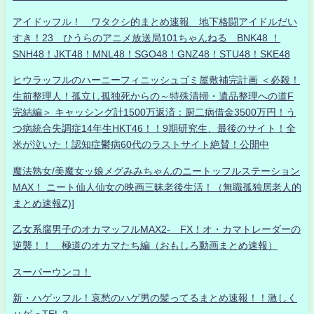
アイドッフル！ ワタクシ的まとめ速報 地下格闘アイドルだい
すき！23 ひうらのアニメ放送局101ちゃんねる BNK48 ！
SNH48！JKT48！MNL48！SGO48！GNZ48！STU48！SKE48
ヒウラッフルのハーニーフィニッシュゴミ屋敷補完計画 ＜必殺！
生前整理人！孤立し孤独死からの～特殊清掃・遺品整理への道F
完結編＞ キャッシング計1500万返済：厨二病借金3500万円！う
つ病統合失調症14年生HKT46！！9期研究生、最後のサイト！全
米が泣いた！認知症鬱病60代のラストサイト絶賛！公開中
魔法熟女/美魔女ッ娘メグみみちゃんのニートッフルステーション
MAX！ ニート仙人仙女の映画三昧老後生活！（無職孤独居老人的
まとめ速報Z)]
乙女系腐男子のオカマッフルMAX2- FX！オ・カマトレーダーの
逆襲！！ 極道のオカマたち編（おもしろ動画まとめ速報）
スーパーウンコ！
新・ハゲッフル！哀愁のハゲ男の髪ってるまとめ速報！！激しく
ハゲっTEL？