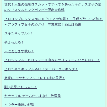
世代！人生の強制ロスカットですべてを失ったキグナス氷子の愛
のクリスタルキングボンビー脱出大作戦
ヒロコンプレックスNIGHT 的まとめ速報！！子供が欲しいど陰キ
ャアラフィフ女子のめざせ！専業主婦！婚活計画編
ユキユキッフル3！
萌えっふる！
天にまします我ら！
ヒロシッフル！ヒロシデース山さんのリフォームひとりDIY！！
ヒロユキユキッフルMAX！スーパークッキング！
徹夜DEテツヤッフル!！レトロ館2号店！
剛Q超児ともっふる！
ヤナッフル ゲームだいすき6！放送局
ヒウラー総統の野望