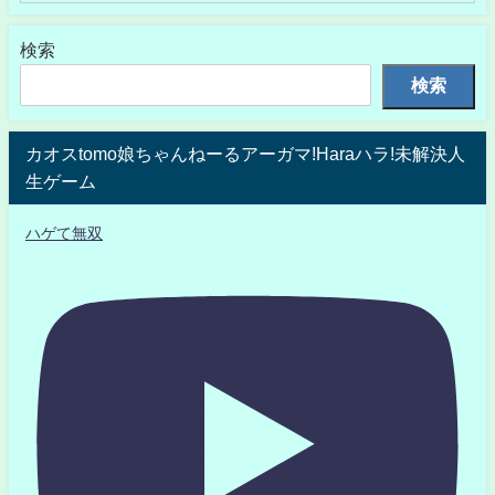
検索
検索
カオスtomo娘ちゃんねーるアーガマ!Haraハラ!未解決人
生ゲーム
ハゲて無双