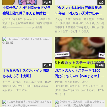
未分類
社会
小室佳代さんNY上陸か★ドジラ
『金スマ』5/31(金) 芸能界勤続
強襲上陸で眞子さんと嫁姑戦争
35年超！消えない天才の仕事術!!
勃発！宮内庁防衛軍発動
【TBS】
小室佳代さんNY上陸か★ドジラ強襲上陸
消えない天才！関根勤・野々村真・松本明
で眞子さんと嫁姑戦争勃発！宮内庁防衛軍
子・勝俣州和・島崎和歌子の【勝たない超
発動 ------------------------ 女性自身...
仕事術】！芸能界の枠を超え一般社会に役
立つ【金言・学び】！心震え...
未分類
未分類
【あるある】スク水トイレ問題
ガストのカットステーキ(1100
あるある③【漫画】
円)がこちらww【2chまとめ】
【2chスレ】【5chスレ】
＃スクール水着 ＃あるある 音楽・BGM
1:名無しさん＠お腹いっぱい
素材 DOVA-SYNDROME https://dova-
2026.07.19(Sun) ガストのカットステーキ
s.jp/ 音人 https://on-...
(1100円)がこちらww【2chまとめ】【2ch
スレ】【...