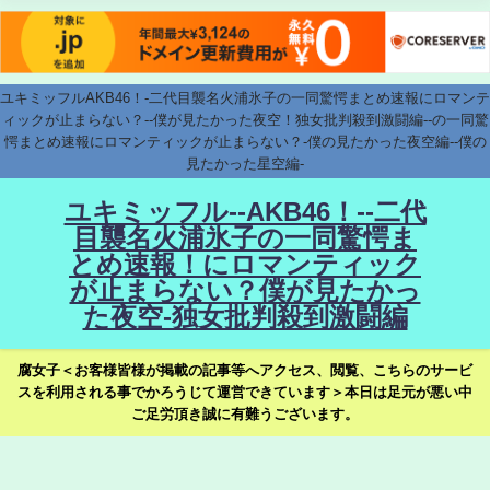
ユキミッフルAKB46！-二代目襲名火浦氷子の一同驚愕まとめ速報にロマンテ
ィックが止まらない？--僕が見たかった夜空！独女批判殺到激闘編--の一同驚
愕まとめ速報にロマンティックが止まらない？-僕の見たかった夜空編--僕の
見たかった星空編-
ユキミッフル--AKB46！--二代
目襲名火浦氷子の一同驚愕ま
とめ速報！にロマンティック
が止まらない？僕が見たかっ
た夜空-独女批判殺到激闘編
腐女子＜お客様皆様が掲載の記事等へアクセス、閲覧、こちらのサービ
スを利用される事でかろうじて運営できています＞本日は足元が悪い中
ご足労頂き誠に有難うございます。