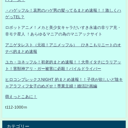
・ハゲッフル！哀愁のハゲ男の髪ってるまとめ速報！！激しくハ
ゲっTEL？
ロボットアニメ！メカと美少女キャラだいすき永遠の非リア充・
非モテ星人 ！あらゆるマニアの為のマニアックサイト
アニゲタレスト（元祖！アニメッフル） ひきこもりニートのオ
ナベ的まとめ速報
ユカ・ヨネッフル！初老的まとめ速報！！大帝イタチにラリアッ
ト！害獣神アリ・ガー被害に必殺！パイルドライバー
ヒロコンプレックスNIGHT 的まとめ速報！！子供が欲しいど陰キ
ャアラフィフ女子のめざせ！専業主婦！婚活計画編
萌えっとこあに！
t112-1000ｍ
カテゴリー