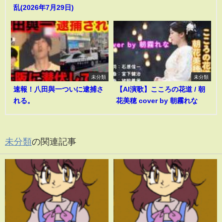
乱(2026年7月29日)
未分類
未分類
速報！八田與一ついに逮捕さ
【AI演歌】こころの花道 / 朝
れる。
花美穂 cover by 朝霧れな
未分類
の関連記事