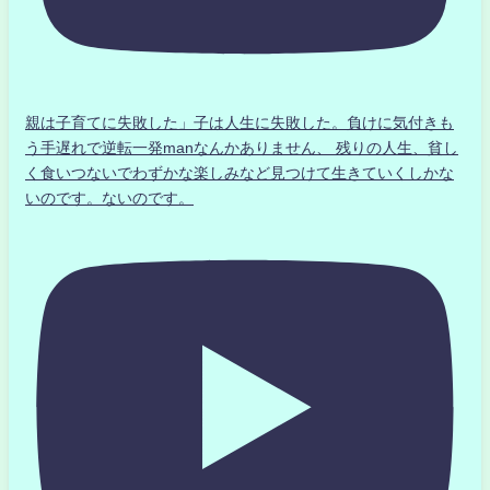
親は子育てに失敗した」子は人生に失敗した。負けに気付きも
う手遅れで逆転一発manなんかありません、 残りの人生、貧し
く食いつないでわずかな楽しみなど見つけて生きていくしかな
いのです。ないのです。