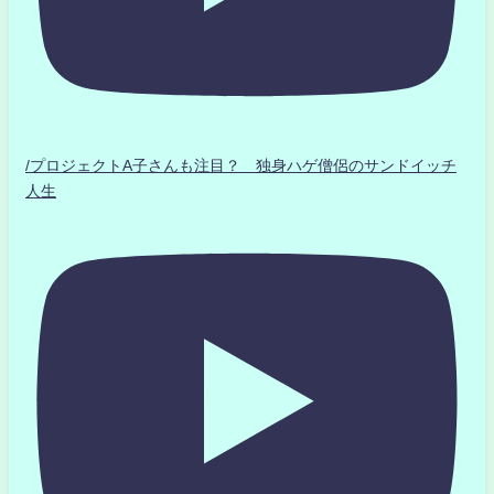
/プロジェクトA子さんも注目？ 独身ハゲ僧侶のサンドイッチ
人生