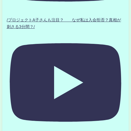
/プロジェクトA子さんも注目？ なぜ私は入会拒否？真相が
刺さる3分間？/