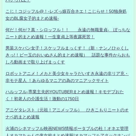
こじ！コジッフル@！-レズっ娘百合ネエ！こじらせ！50独身処
女のBL腐女子的まとめ速報-
何だ！何が？真・シロッフル！！ 永遠の無職童貞- ぼっちな
ニート的まとめ速報！一生童貞上等夜露死苦！
男装スケバン女子！スケッフルまっくす！（新・ナンノひゃくし
きっ!！ビー玉のおいぬさん的まとめ速報） 話題な事件からおも
しろ動画まで取り上げまっくす
ロボットアニメ！メカと美少女キャラだいすき永遠の非リア充・
非モテ星人 ！あらゆるマニアの為のマニアックサイト
ハルッフル-専業主夫的YOUTUBERまとめ速報！キモデブおた
く！初老人の介護生活！激動の1750日
アニゲタレスト（元祖！アニメッフル） ひきこもりニートのオ
ナベ的まとめ速報
火浦のシネマッフル映画NEWS情報ポータブルの杜！オネエ管理
人オカマちゃんの鬼女的まとめ速報!オカマッフルアタックナンバ