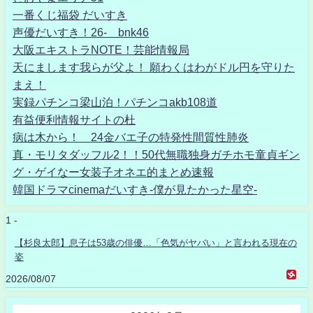
一番くじ福袋 だいすき
声優だいすき！26- bnk46
大阪エキストラNOTE！芸能情報局
天にまします我らが父よ！ 願わくはわがドル円を守りた
まえ！
実録パチンコ梁山泊！パチンコakb108道
有益便利情報サイトの杜
病は木から！ 24金バエ子の特発性間質性肺炎
真・モリタダッフル2！！50代無職独身ガチホモ童貞ギン
グ・ゲイなー女装子オネエ的まとめ速報
韓国ドラマcinemaだいすき-僕が見たかった星空-
1 -
【杉良太郎】息子は53歳の俳優…「色気がヤバい」と言われる現在の
姿
2026/08/07