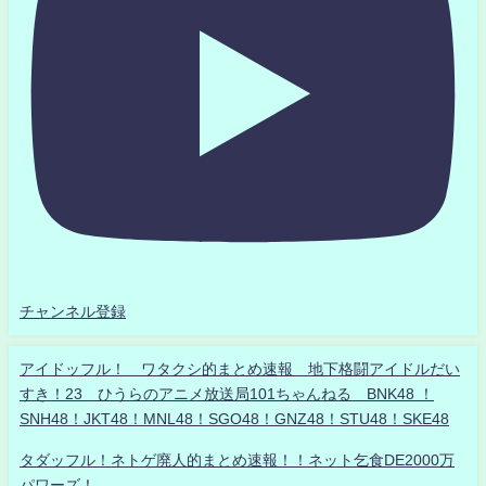
チャンネル登録
アイドッフル！ ワタクシ的まとめ速報 地下格闘アイドルだい
すき！23 ひうらのアニメ放送局101ちゃんねる BNK48 ！
SNH48！JKT48！MNL48！SGO48！GNZ48！STU48！SKE48
タダッフル！ネトゲ廃人的まとめ速報！！ネット乞食DE2000万
パワーズ！