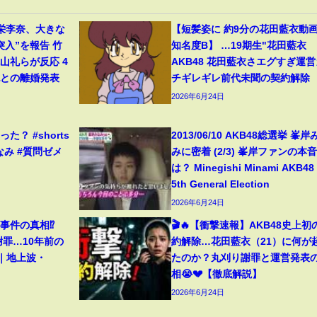
栄李奈、大きな
【短髪姿に 約9分の花田藍衣動画 .
突入”を報告 竹
知名度B】 …19期生"花田藍衣
山礼らが反応 4
AKB48 花田藍衣さエグすぎ運営
紀との離婚発表
チギレギレ前代未聞の契約解除
2026年6月24日
？ #shorts
2013/06/10 AKB48総選挙 峯岸
なみ #質問ゼメ
みに密着 (2/3) 峯岸ファンの本
は？ Minegishi Minami AKB48
5th General Election
2026年6月24日
事件の真相⁉️
🎬🔥【衝撃速報】AKB48史上初
謝罪…10年前の
約解除…花田藍衣（21）に何が
️｜地上波・
たのか？丸刈り謝罪と運営発表
相😭💔【徹底解説】
2026年6月24日