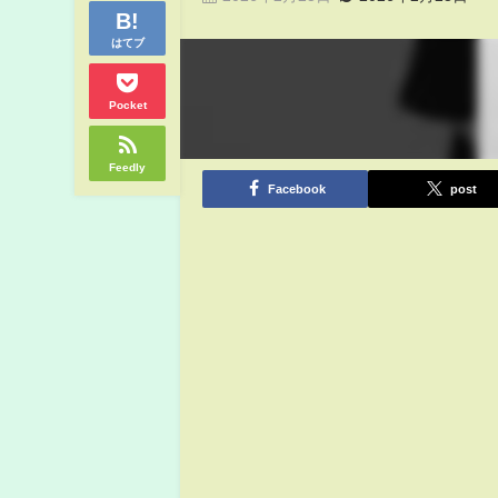
はてブ
Pocket
Feedly
Facebook
post