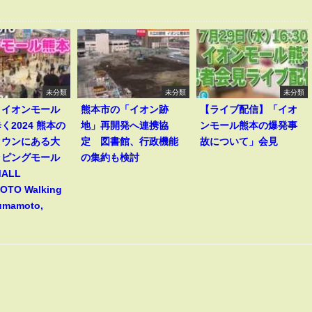
未分類
未分類
未分類
】イオンモール
熊本市の「イオン跡
【ライブ配信】「イオ
く2024 熊本の
地」再開発へ連携協
ンモール熊本の爆発事
タウンにある大
定 図書館、行政機能
故について」会見
ッピングモール
の集約も検討
MALL
TO Walking
Kumamoto,