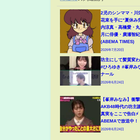
2児のシンママ・川
花束を手に“夏休み
内涼真・高橋愛・丸
月に俳優・廣瀬智
(ABEMA TIMES)
2026年7月20日
坊主にして髪質変わった
#ひろゆき #峯岸み
ナール
2026年6月24日
【峯岸みなみ】衝撃
AKB48時代の坊主
真実をここで告白⚡
ABEMAで放送中！
2026年6月24日