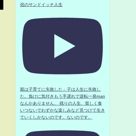
侶のサンドイッチ人生
親は子育てに失敗した」子は人生に失敗し
た。負けに気付きもう手遅れで逆転一発man
なんかありません、 残りの人生、貧しく食
いつないでわずかな楽しみなど見つけて生き
ていくしかないのです。ないのです。