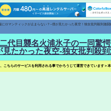
速報にロマンティックが止まらない？--僕が見たかった夜空！独女批判殺到激闘
！--二代目襲名火浦氷子の一同
見たかった夜空-独女批判殺到
、こちらのサービスを利用される事でかろうじて運営できています＞本