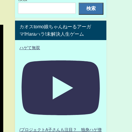
検索
カオスtomo娘ちゃんねーるアーガ
マ!Haraハラ!未解決人生ゲーム
ハゲて無双
/プロジェクトA子さんも注目？ 独身ハゲ僧