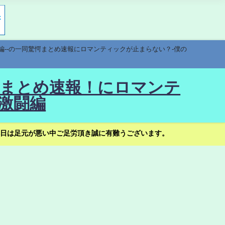
編--の一同驚愕まとめ速報にロマンティックが止まらない？-僕の
驚愕まとめ速報！にロマンテ
激闘編
日は足元が悪い中ご足労頂き誠に有難うございます。