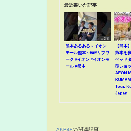
最近書いた記事
未分類
熊本あるある～イオン
【熊本
モール熊本～🖼️#リブワ
熊本を歩
ーク #イオン #イオンモ
ベッド
ール #熊本
型ショ
AEON 
KUMAMO
Tour, 
Japan
AKB48
の関連記事