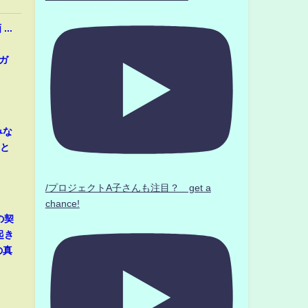
..
ガ
みな
音と
/プロジェクトA子さんも注目？ get a
chance!
の契
起き
の真