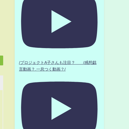
/プロジェクトA子さんも注目？ /感想戯
言動画？.一息つく動画？/