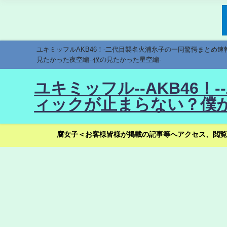
ユキミッフルAKB46！-二代目襲名火浦氷子の一同驚愕まとめ
見たかった夜空編--僕の見たかった星空編-
ユキミッフル--AKB46
ィックが止まらない？僕が
腐女子＜お客様皆様が掲載の記事等へアクセス、閲覧