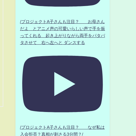
/プロジェクトA子さんも注目？ お母さん
だよ とアニメ声の可愛いらしい声で手を振
ってくれる 起き上がりながら両手をパタパ
タさせて 右へ左へと ダンスする
/プロジェクトA子さんも注目？ なぜ私は
入会拒否？真相が刺さる3分間？/