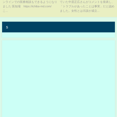
ンラインでの医療相談もできるようになり
ていた中居正広さんがコメントを発表し、
活動についても支障なく続けら
ました 医知場 https://ichiba-md.com/
「トラブルがあったことは事実」だと認め
れることに」 “女性トラブ
こ...
ました。女性とは示談が成立...
ル”報道を受け【全文】｜TBS
NEWS DIG #shorts
s