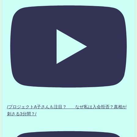
/プロジェクトA子さんも注目？ なぜ私は入会拒否？真相が
刺さる3分間？/