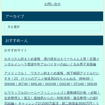
お問い合せ
アーカイブ
おすすめ～ん
おすすめサイト
おネコさん的まとめ速報 僕の彼女はエリーちゃん人形！豆腐メ
ンタルメンヘラ電波中年アルバイターのぬいぐるみ男子末路編
アイドッフル！ ワタクシ的まとめ速報 地下格闘アイドルだい
すき！23 ひうらのアニメ放送局101ちゃんねる BNK48 ！
SNH48！JKT48！MNL48！SGO48！GNZ48！STU48！SKE48
ヒウラッフルのハーニーフィニッシュゴミ屋敷補完計画 ＜必殺！
生前整理人！孤立し孤独死からの～特殊清掃・遺品整理への道F
完結編＞ キャッシング計1500万返済：厨二病借金3500万円！う