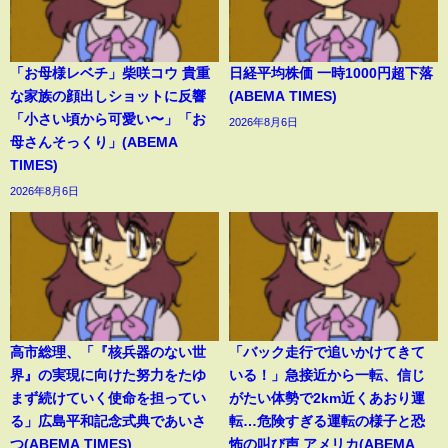
「お母様レベチ」柴咲コウ 貴重
日経平均株価 一時1000円超下落
な家族の顔出しショットに反響
(ABEMA TIMES)
「小さい頃から可愛い〜」「お
2026年8月6日
母さんそっくり」(ABEMA
TIMES)
2026年8月6日
高市総理、「『核兵器のない世
「バック走行で追いかけてきて
界』の実現に向けた努力をたゆ
いる！」急接近から一転、信じ
まず続けていく使命を担ってい
がたい体勢で2km近くあおり運
る」広島平和記念式典であいさ
転…危険すぎる運転の様子と恐
つ(ABEMA TIMES)
怖の叫び声 アメリカ(ABEMA