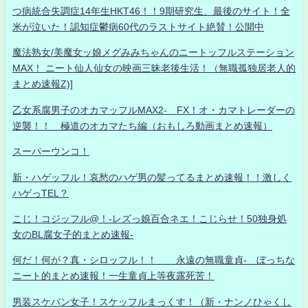
つ病統合失調症14年生HKT46！！9期研究生、最後のサイト！全
米が泣いた！認知症鬱病60代のラストサイト絶賛！公開中
魔法熟女/美魔女ッ娘メグみみちゃんのニートッフルステーション
MAX！ ニート仙人仙女の映画三昧老後生活！（無職孤独居老人的
まとめ速報Z)]
乙女系腐男子のオカマッフルMAX2- FX！オ・カマトレーダーの
逆襲！！ 極道のオカマたち編（おもしろ動画まとめ速報）
スーパーウンコ！
新・ハゲッフル！哀愁のハゲ男の髪ってるまとめ速報！！激しく
ハゲっTEL？
こじ！コジッフル@！-レズっ娘百合ネエ！こじらせ！50独身処
女のBL腐女子的まとめ速報-
何だ！何が？真・シロッフル！！ 永遠の無職童貞- ぼっちな
ニート的まとめ速報！一生童貞上等夜露死苦！
男装スケバン女子！スケッフルまっくす！（新・ナンノひゃくし