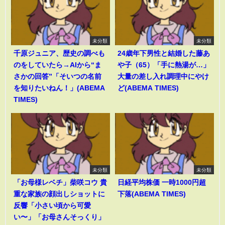
未分類
未分類
千原ジュニア、歴史の調べも
24歳年下男性と結婚した藤あ
のをしていたら→AIから“ま
や子（65）「手に熱湯が…」
さかの回答”「そいつの名前
大量の差し入れ調理中にやけ
を知りたいねん！」(ABEMA
ど(ABEMA TIMES)
TIMES)
未分類
未分類
「お母様レベチ」柴咲コウ 貴
日経平均株価 一時1000円超
重な家族の顔出しショットに
下落(ABEMA TIMES)
反響「小さい頃から可愛
い〜」「お母さんそっくり」