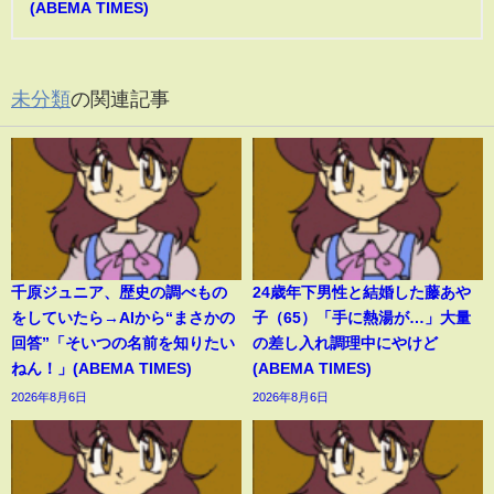
(ABEMA TIMES)
未分類
の関連記事
千原ジュニア、歴史の調べもの
24歳年下男性と結婚した藤あや
をしていたら→AIから“まさかの
子（65）「手に熱湯が…」大量
回答”「そいつの名前を知りたい
の差し入れ調理中にやけど
ねん！」(ABEMA TIMES)
(ABEMA TIMES)
2026年8月6日
2026年8月6日