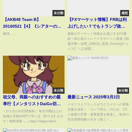
未分類
感想
【AKB48 Team B】
【FXマーケット情報】FRBは利
20100521【4】《シアターの女
上げしたい？でもトランプ政権
神 / Theater no Megami》
の影響でドル高は限定的★分か
爆弾。...
最新のマーケット情報をお届けするFX番
組！初心者のトレードサポートに最適【毎
『4K』
り易いドル円予想2025年2月25
週月曜～金曜_16時頃に更新_Eveningチョ
日
イス】 ＼口座開...
未分類
未分類
祖父母、両親へのおすすめの親
最新ニュース 2025年3月2日
孝行【メンタリストDaiGo切り
イギリスとフランスがウクライナへの軍事
支援を強化！「ロシア抑止」のため、3万
抜き動画】
＼Dラボが20日間無料／ 毎月20冊以上の
人規模の空軍・海軍派遣を推進し、欧州の
知識が月額599円で学べる 【Dラボ】を今
安全保障戦略が大きく動く！...
すぐ無料体験→ →https://daigovideol...