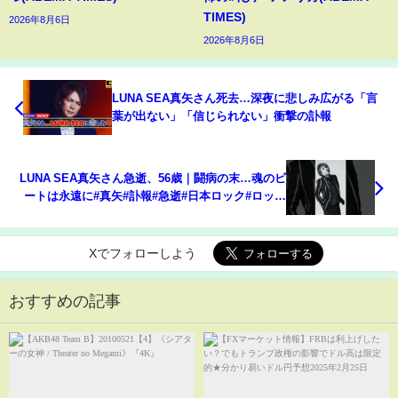
TIMES)
2026年8月6日
2026年8月6日
LUNA SEA真矢さん死去…深夜に悲しみ広がる「言
葉が出ない」「信じられない」衝撃の訃報
LUNA SEA真矢さん急逝、56歳｜闘病の末…魂のビ
ートは永遠に#真矢#訃報#急逝#日本ロック#ロック
バンド#大腸がん
Xでフォローしよう
おすすめの記事