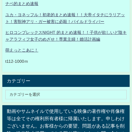
ナベ的まとめ速報
ユカ・ヨネッフル！初老的まとめ速報！！大帝イタチにラリアッ
ト！害獣神アリ・ガー被害に必殺！パイルドライバー
ヒロコンプレックスNIGHT 的まとめ速報！！子供が欲しいど陰キ
ャアラフィフ女子のめざせ！専業主婦！婚活計画編
萌えっとこあに！
t112-1000ｍ
カテゴリー
動画やサムネイルで使用している映像の著作権や肖像権
等は全てその権利所有者様に帰属いたします。申しわけ
ございません。お客様からの要望、問題がある記事を削