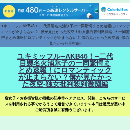
ユキミッフルAKB46！-二代目襲名火浦氷子の一同驚愕まとめ速報にロマンテ
ィックが止まらない？--僕が見たかった夜空！独女批判殺到激闘編--の一同驚
愕まとめ速報にロマンティックが止まらない？-僕の見たかった夜空編--僕の
見たかった星空編-
ユキミッフル--AKB46！--二代
目襲名火浦氷子の一同驚愕ま
とめ速報！にロマンティック
が止まらない？僕が見たかっ
た夜空-独女批判殺到激闘編
腐女子＜お客様皆様が掲載の記事等へアクセス、閲覧、こちらのサービ
スを利用される事でかろうじて運営できています＞本日は足元が悪い中
ご足労頂き誠に有難うございます。