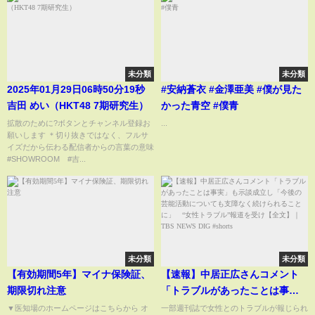
未分類
未分類
2025年01月29日06時50分19秒
#安納蒼衣 #金澤亜美 #僕が見た
吉田 めい（HKT48 7期研究生）
かった青空 #僕青
拡散のために?ボタンとチャンネル登録お
...
願いします ＊切り抜きではなく、フルサ
イズだから伝わる配信者からの言葉の意味
#SHOWROOM #吉...
未分類
未分類
【有効期間5年】マイナ保険証、
【速報】中居正広さんコメント
期限切れ注意
「トラブルがあったことは事
実」も示談成立し「今後の芸能
▼医知場のホームページはこちらから オ
一部週刊誌で女性とのトラブルが報じられ