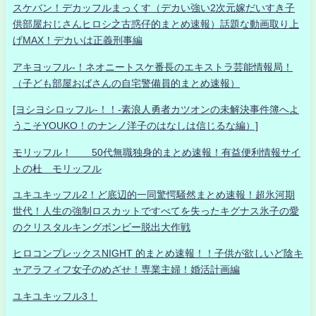
スケバン！デカッフルまっくす（デカい強い2次元嫁だいすき子
供部屋おじさんヒロシ之古惑仔的まとめ速報）話題な動画取り上
げMAX！デカいは正義刑事編
アキヨッフル-！ネオニートスケ番長のエキストラ芸能情報局！
（子ども部屋おばさんの自宅警備員的まとめ速報）
[ヨシヨシロッフル-！！-素浪人勇者カツオンの未解決事件簿へよ
うこそYOUKO！のナンノ洋子のはなしは信じるな編）]
モリッフル！ 50代無職独身的まとめ速報！有益便利情報サイ
トの杜 モリッフル
ユキユキッフル2！ど底辺的一同驚愕騒然まとめ速報！超氷河期
世代！人生の強制ロスカットですべてを失ったキグナス氷子の愛
のクリスタルキングボンビー脱出大作戦
ヒロコンプレックスNIGHT 的まとめ速報！！子供が欲しいど陰キ
ャアラフィフ女子のめざせ！専業主婦！婚活計画編
ユキユキッフル3！