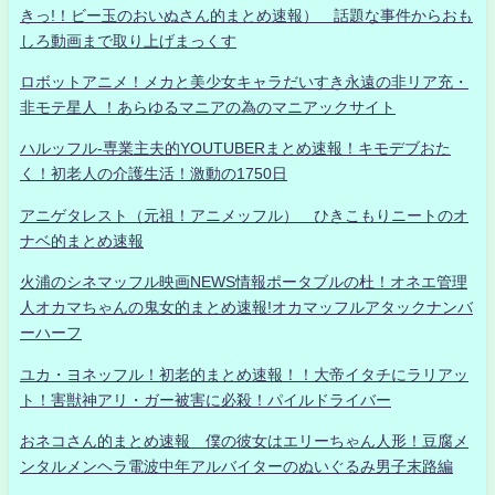
きっ!！ビー玉のおいぬさん的まとめ速報） 話題な事件からおも
しろ動画まで取り上げまっくす
ロボットアニメ！メカと美少女キャラだいすき永遠の非リア充・
非モテ星人 ！あらゆるマニアの為のマニアックサイト
ハルッフル-専業主夫的YOUTUBERまとめ速報！キモデブおた
く！初老人の介護生活！激動の1750日
アニゲタレスト（元祖！アニメッフル） ひきこもりニートのオ
ナベ的まとめ速報
火浦のシネマッフル映画NEWS情報ポータブルの杜！オネエ管理
人オカマちゃんの鬼女的まとめ速報!オカマッフルアタックナンバ
ーハーフ
ユカ・ヨネッフル！初老的まとめ速報！！大帝イタチにラリアッ
ト！害獣神アリ・ガー被害に必殺！パイルドライバー
おネコさん的まとめ速報 僕の彼女はエリーちゃん人形！豆腐メ
ンタルメンヘラ電波中年アルバイターのぬいぐるみ男子末路編