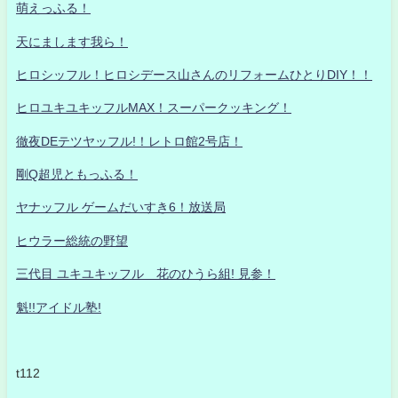
萌えっふる！
天にまします我ら！
ヒロシッフル！ヒロシデース山さんのリフォームひとりDIY！！
ヒロユキユキッフルMAX！スーパークッキング！
徹夜DEテツヤッフル!！レトロ館2号店！
剛Q超児ともっふる！
ヤナッフル ゲームだいすき6！放送局
ヒウラー総統の野望
三代目 ユキユキッフル 花のひうら組! 見参！
魁!!アイドル塾!
t112