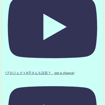
/プロジェクトA子さんも注目？ get a chance!