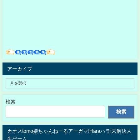
アーカイブ
検索
検索
カオスtomo娘ちゃんねーるアーガマ!Haraハラ!未解決人
生ゲーム