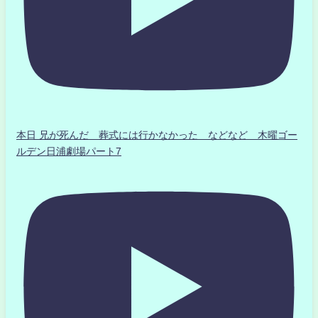
本日 兄が死んだ 葬式には行かなかった などなど 木曜ゴー
ルデン日浦劇場パート7