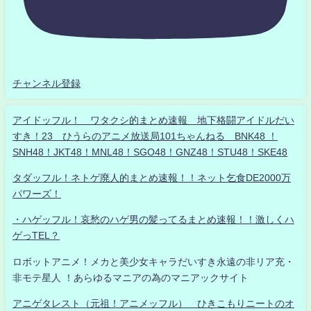
チャンネル登録
アイドッフル！ ワタクシ的まとめ速報 地下格闘アイドルだい
すき！23 ひうらのアニメ放送局101ちゃんねる BNK48 ！
SNH48！JKT48！MNL48！SGO48！GNZ48！STU48！SKE48
タダッフル！ネトゲ廃人的まとめ速報！！ネット乞食DE2000万
パワーズ！
・ハゲッフル！哀愁のハゲ男の髪ってるまとめ速報！！激しくハ
ゲっTEL？
ロボットアニメ！メカと美少女キャラだいすき永遠の非リア充・
非モテ星人 ！あらゆるマニアの為のマニアックサイト
アニゲタレスト（元祖！アニメッフル） ひきこもりニートのオ