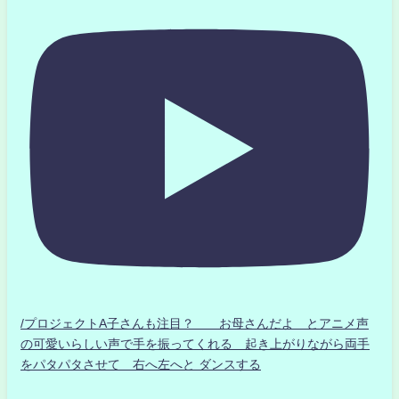
/プロジェクトA子さんも注目？ お母さんだよ とアニメ声
の可愛いらしい声で手を振ってくれる 起き上がりながら両手
をパタパタさせて 右へ左へと ダンスする