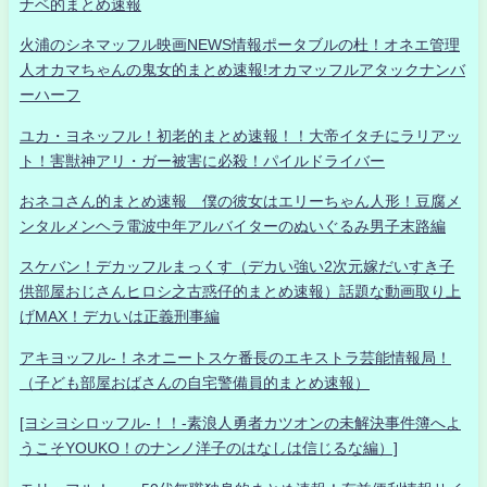
ナベ的まとめ速報
火浦のシネマッフル映画NEWS情報ポータブルの杜！オネエ管理
人オカマちゃんの鬼女的まとめ速報!オカマッフルアタックナンバ
ーハーフ
ユカ・ヨネッフル！初老的まとめ速報！！大帝イタチにラリアッ
ト！害獣神アリ・ガー被害に必殺！パイルドライバー
おネコさん的まとめ速報 僕の彼女はエリーちゃん人形！豆腐メ
ンタルメンヘラ電波中年アルバイターのぬいぐるみ男子末路編
スケバン！デカッフルまっくす（デカい強い2次元嫁だいすき子
供部屋おじさんヒロシ之古惑仔的まとめ速報）話題な動画取り上
げMAX！デカいは正義刑事編
アキヨッフル-！ネオニートスケ番長のエキストラ芸能情報局！
（子ども部屋おばさんの自宅警備員的まとめ速報）
[ヨシヨシロッフル-！！-素浪人勇者カツオンの未解決事件簿へよ
うこそYOUKO！のナンノ洋子のはなしは信じるな編）]