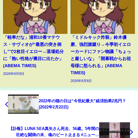
「軽率だな」浦和10番マテウ
「ミドルキック炸裂」鈴木優
ス・サヴィオが“最悪の突き倒
磨、強烈腹蹴り→今季初イエロ
し”で2枚目イエロー→退場処分
ーカードにファン物議「ちょっ
に「熱い性格が裏目に出たか」
と厳しいな」「開幕戦からお祖
(ABEMA TIMES)
母様に怒られる」(ABEMA
TIMES)
2026年8月8日
2026年8月8日
2022年の猫の日は“今世紀最大”経済効果2兆円？
(2022年2月22日)
【訃報】LUNA SEA真矢さん死去、56歳。5年間の
壮絶な闘病の末、魂のビート止まる #ニュース