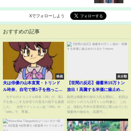
#LUNASEA #真矢
Xでフォローしよう
おすすめの記事
映画
未分類
夫は俳優の山本直寛・トリンド
【世間の反応】備蓄米15万トン
ル玲奈、自宅で第1子を抱っこす
放出！高騰する米価に歯止めか
る姿に反響「赤ちゃんにして既
けるか？#shorts
モデルのトリンドル玲奈（34）が、第1
政府は備蓄米の放出入札を開始し、初回は
子を抱っこする自宅での育児の様子を披露
21万トンのうち15万トンが対象だ。 これ
にスタイルが」「大きくなって
した。 女性ファッション誌『ViVi』や
は、深刻な不作や災害対応に限られていた
ますね！」(ABEMA TIMES)
『with』で、専属...
備蓄米の放出を、流通円...