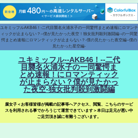
ユキミッフルAKB46！-二代目襲名火浦氷子の一同驚愕まとめ速報にロマンテ
ィックが止まらない？--僕が見たかった夜空！独女批判殺到激闘編--の一同驚
愕まとめ速報にロマンティックが止まらない？-僕の見たかった夜空編--僕の
見たかった星空編-
ユキミッフル--AKB46！--二代
目襲名火浦氷子の一同驚愕ま
とめ速報！にロマンティック
が止まらない？僕が見たかっ
た夜空-独女批判殺到激闘編
腐女子＜お客様皆様が掲載の記事等へアクセス、閲覧、こちらのサービ
スを利用される事でかろうじて運営できています＞本日は足元が悪い中
ご足労頂き誠に有難うございます。