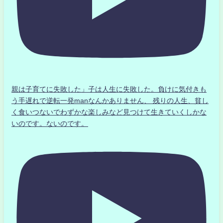
親は子育てに失敗した」子は人生に失敗した。負けに気付きも
う手遅れで逆転一発manなんかありません、 残りの人生、貧し
く食いつないでわずかな楽しみなど見つけて生きていくしかな
いのです。ないのです。