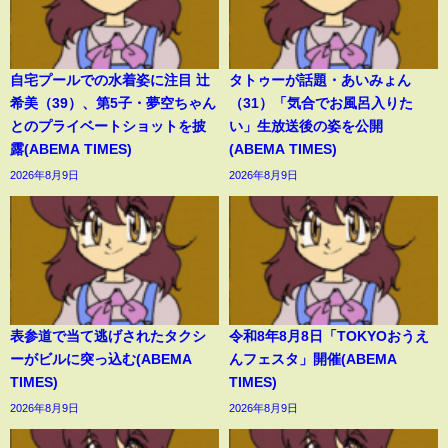
自宅プールでの水着姿に注目 辻
タトゥーが話題・あいみょん
希美（39）、第5子・夢空ちゃん
（31）「気合でお風呂入りた
とのプライベートショットを披
い」生放送後の姿を公開
露(ABEMA TIMES)
(ABEMA TIMES)
2026年8月9日
2026年8月9日
表参道で当て逃げされたタクシ
令和8年8月8日「TOKYOおうえ
ーがビルに突っ込む(ABEMA
んフェスタ」開催(ABEMA
TIMES)
TIMES)
2026年8月9日
2026年8月9日