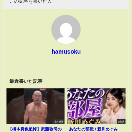
この記事を書いた人
hamusoku
最近書いた記事
未分類
感想
【橋本真也追悼】武藤敬司の
あなたの部屋 / 新川めぐみ