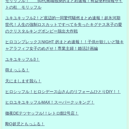
モリッフル！ 50代無職独身的まとめ速報！有益便利情報サイ
トの杜 モリッフル
ユキユキッフル2！ど底辺的一同驚愕騒然まとめ速報！超氷河期
世代！人生の強制ロスカットですべてを失ったキグナス氷子の愛
のクリスタルキングボンビー脱出大作戦
ヒロコンプレックスNIGHT 的まとめ速報！！子供が欲しいど陰キ
ャアラフィフ女子のめざせ！専業主婦！婚活計画編
ユキユキッフル3！
萌えっふる！
天にまします我ら！
ヒロシッフル！ヒロシデース山さんのリフォームひとりDIY！！
ヒロユキユキッフルMAX！スーパークッキング！
徹夜DEテツヤッフル!！レトロ館2号店！
剛Q超児ともっふる！