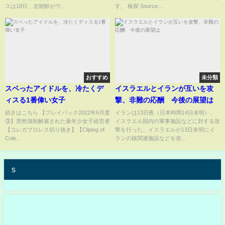
スは18日、北朝鮮がウ...
す。 株探 Source:...
おすすめ
未分類
スベったアイドルを、冷たくデ
イスラエルとイランが互いを攻
ィスる1番偉い女子
撃、非難の応酬 今後の展望は
続きはこちら 【プレイバック2022年6月度
イランは13日夜（日本時間14日未明）、
③】突然強制解雇された最年少女子経営者
イスラエル国内の軍事施設などに対する攻
【コレガプロレス切り抜き】【Cliping of
撃を行った。イスラエルが13日未明にイ
Cole...
ランの核関連施設などを攻...
s