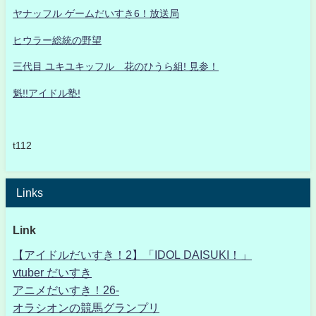
ヤナッフル ゲームだいすき6！放送局
ヒウラー総統の野望
三代目 ユキユキッフル 花のひうら組! 見参！
魁!!アイドル塾!
t112
Links
Link
【アイドルだいすき！2】「IDOL DAISUKI！」
vtuber だいすき
アニメだいすき！26-
オラシオンの競馬グランプリ