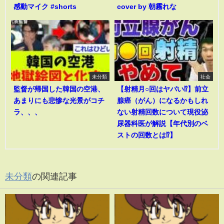
感動マイク #shorts
cover by 朝霧れな
未分類
社会
監督が帰国した韓国の空港、
【射精月○回はヤバい⁉︎】前立
あまりにも悲惨な光景がコチ
腺癌（がん）になるかもしれ
ラ、、、
ない射精回数について現役泌
尿器科医が解説【年代別のベ
ストの回数とは⁉︎】
未分類
の関連記事