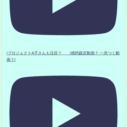
/プロジェクトA子さんも注目？ /感想戯言動画？.一息つく動
画？/