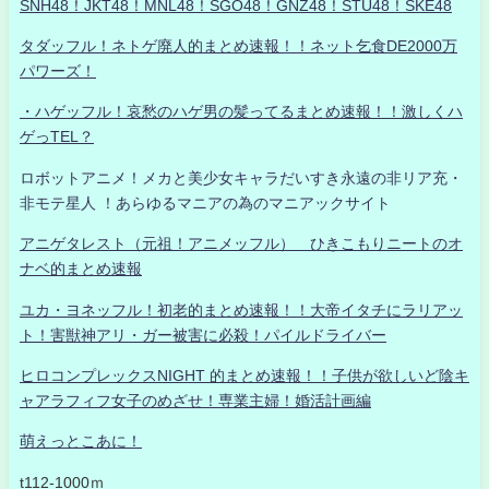
SNH48！JKT48！MNL48！SGO48！GNZ48！STU48！SKE48
タダッフル！ネトゲ廃人的まとめ速報！！ネット乞食DE2000万
パワーズ！
・ハゲッフル！哀愁のハゲ男の髪ってるまとめ速報！！激しくハ
ゲっTEL？
ロボットアニメ！メカと美少女キャラだいすき永遠の非リア充・
非モテ星人 ！あらゆるマニアの為のマニアックサイト
アニゲタレスト（元祖！アニメッフル） ひきこもりニートのオ
ナベ的まとめ速報
ユカ・ヨネッフル！初老的まとめ速報！！大帝イタチにラリアッ
ト！害獣神アリ・ガー被害に必殺！パイルドライバー
ヒロコンプレックスNIGHT 的まとめ速報！！子供が欲しいど陰キ
ャアラフィフ女子のめざせ！専業主婦！婚活計画編
萌えっとこあに！
t112-1000ｍ