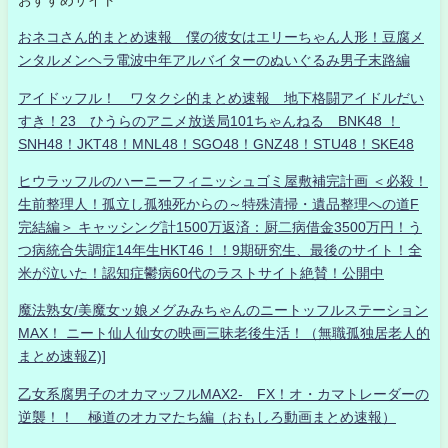
おネコさん的まとめ速報 僕の彼女はエリーちゃん人形！豆腐メ
ンタルメンヘラ電波中年アルバイターのぬいぐるみ男子末路編
アイドッフル！ ワタクシ的まとめ速報 地下格闘アイドルだい
すき！23 ひうらのアニメ放送局101ちゃんねる BNK48 ！
SNH48！JKT48！MNL48！SGO48！GNZ48！STU48！SKE48
ヒウラッフルのハーニーフィニッシュゴミ屋敷補完計画 ＜必殺！
生前整理人！孤立し孤独死からの～特殊清掃・遺品整理への道F
完結編＞ キャッシング計1500万返済：厨二病借金3500万円！う
つ病統合失調症14年生HKT46！！9期研究生、最後のサイト！全
米が泣いた！認知症鬱病60代のラストサイト絶賛！公開中
魔法熟女/美魔女ッ娘メグみみちゃんのニートッフルステーション
MAX！ ニート仙人仙女の映画三昧老後生活！（無職孤独居老人的
まとめ速報Z)]
乙女系腐男子のオカマッフルMAX2- FX！オ・カマトレーダーの
逆襲！！ 極道のオカマたち編（おもしろ動画まとめ速報）