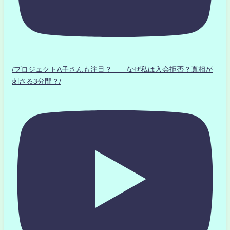
/プロジェクトA子さんも注目？ なぜ私は入会拒否？真相が
刺さる3分間？/