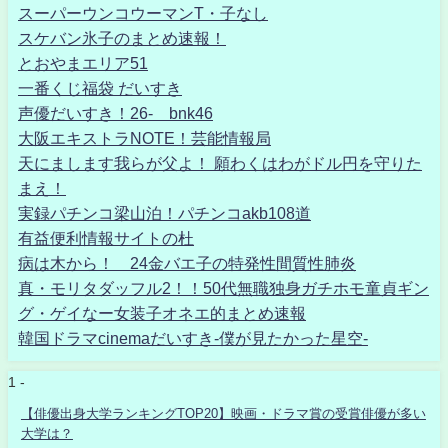
スーパーウンコウーマンT・子なし
スケバン氷子のまとめ速報！
とおやまエリア51
一番くじ福袋 だいすき
声優だいすき！26- bnk46
大阪エキストラNOTE！芸能情報局
天にまします我らが父よ！ 願わくはわがドル円を守りた
まえ！
実録パチンコ梁山泊！パチンコakb108道
有益便利情報サイトの杜
病は木から！ 24金バエ子の特発性間質性肺炎
真・モリタダッフル2！！50代無職独身ガチホモ童貞ギン
グ・ゲイなー女装子オネエ的まとめ速報
韓国ドラマcinemaだいすき-僕が見たかった星空-
1 -
【俳優出身大学ランキングTOP20】映画・ドラマ賞の受賞俳優が多い
大学は？