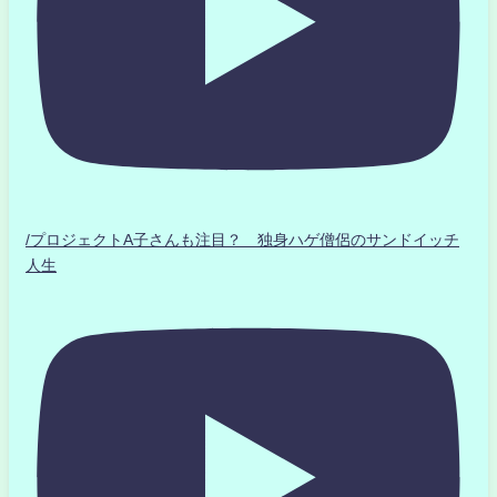
/プロジェクトA子さんも注目？ 独身ハゲ僧侶のサンドイッチ
人生