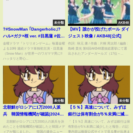
未分類
AKB48
?#SnowMan ｢Dangerholic｣?
【MV】誰かが投げたボール ダイ
ハル×ガク×桜 ver. #目黒蓮 #佐野
ジェスト映像 / AKB48[公式]
勇斗 #原嘉孝 #トリリオンゲーム
金曜ドラマ『トリリオンゲーム』毎週金曜
作詞 : 秋元 康 / 作曲 : 片桐 周太郎 / 編曲 :
よる10時 連続ドラマ単独初主演・目黒蓮
島崎 貴光 第6回AKB48選抜総選挙にて選
（Snow Man）が世界一のワガママ男に!!
出されたアンダーガールズ（17位～...
ハッタリと野心...
未分類
未分類
北朝鮮がロシアに1万2000人派
【５％】高速について、みずほ
兵 韓国情報機関が確認(2024年
銀行は保有割合が5％未満に減少
10月18日)
したと報告[変更報告書No.1]
北朝鮮がロシアに1万2000人の派兵を決
「【５％】高速について、みずほ銀行は保
めたことを情報機関が確認したと韓国メデ
有割合が5％未満に減少したと報告」の記
ィアが報じました。 韓国の連合ニュー
事内容は株探公式サイトで見る事が出来ま