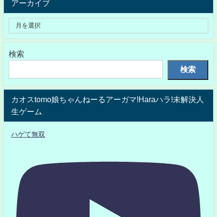
アーカイブ
検索
検索
カオスtomo娘ちゃんねーるアーガマ!Haraハラ!未解決人
生ゲーム
ハゲて無双