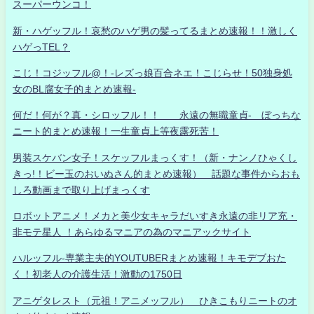
スーパーウンコ！
新・ハゲッフル！哀愁のハゲ男の髪ってるまとめ速報！！激しく
ハゲっTEL？
こじ！コジッフル@！-レズっ娘百合ネエ！こじらせ！50独身処
女のBL腐女子的まとめ速報-
何だ！何が？真・シロッフル！！ 永遠の無職童貞- ぼっちな
ニート的まとめ速報！一生童貞上等夜露死苦！
男装スケバン女子！スケッフルまっくす！（新・ナンノひゃくし
きっ!！ビー玉のおいぬさん的まとめ速報） 話題な事件からおも
しろ動画まで取り上げまっくす
ロボットアニメ！メカと美少女キャラだいすき永遠の非リア充・
非モテ星人 ！あらゆるマニアの為のマニアックサイト
ハルッフル-専業主夫的YOUTUBERまとめ速報！キモデブおた
く！初老人の介護生活！激動の1750日
アニゲタレスト（元祖！アニメッフル） ひきこもりニートのオ