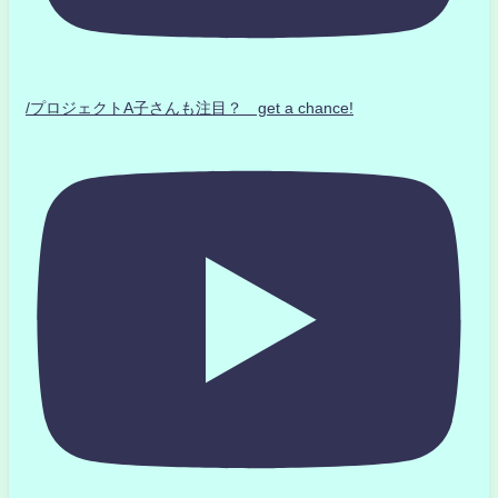
/プロジェクトA子さんも注目？ get a chance!