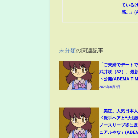
ている
感…」(A
未分類
の関連記事
「ご夫婦でデート
武井咲（32）、最
ト公開(ABEMA TIM
2026年8月7日
「美狂」人気日本
ド派手ヘアと“大胆
ノースリーブ姿に
ュアルやな」(ABEMA