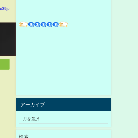
yo39jp
アーカイブ
検索