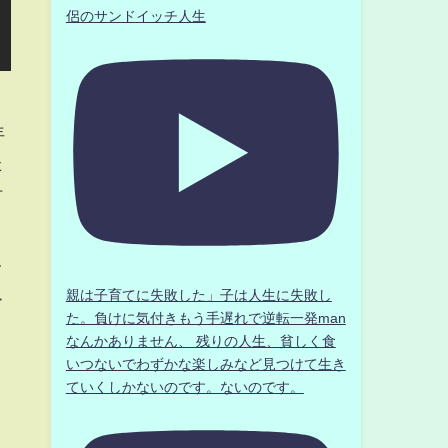
侶のサンドイッチ人生
年
た
叶
フ
親は子育てに失敗した」子は人生に失敗し
ー
た。負けに気付きもう手遅れで逆転一発man
なんかありません、 残りの人生、貧しく食
いつないでわずかな楽しみなど見つけて生き
、
ていくしかないのです。ないのです。