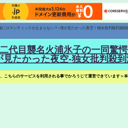
速報にロマンティックが止まらない？--僕が見たかった夜空！独女批判殺到激闘
！--二代目襲名火浦氷子の一同
見たかった夜空-独女批判殺到
、こちらのサービスを利用される事でかろうじて運営できています＞本