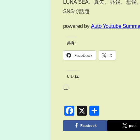
LUNA SEA、真矢、訃報、
SNSで話題
powered by
Auto Youtube Summa
共有:
Facebook
X
いいね:
Facebook
X
共
有
Facebook
post