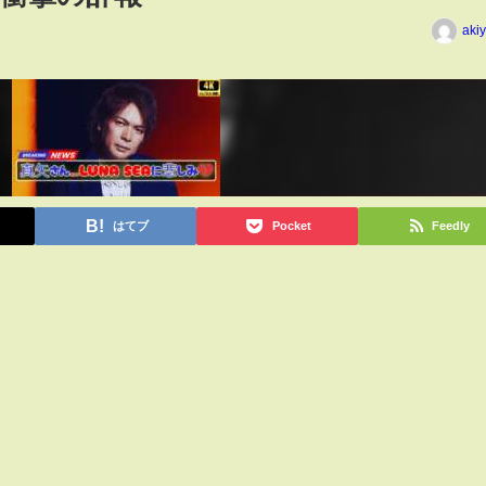
aki
はてブ
Pocket
Feedly