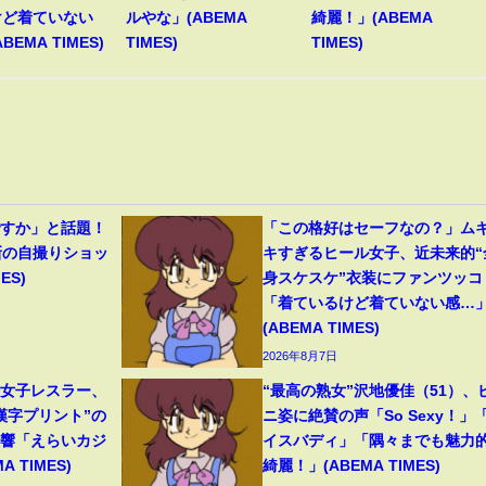
けど着ていない
ルやな」(ABEMA
綺麗！」(ABEMA
BEMA TIMES)
TIMES)
TIMES)
ですか」と話題！
「この格好はセーフなの？」ム
新の自撮りショッ
キすぎるヒール女子、近未来的“
ES)
身スケスケ”衣装にファンツッコ
「着ているけど着ていない感…
(ABEMA TIMES)
2026年8月7日
人女子レスラー、
“最高の熟女”沢地優佳（51）、
漢字プリント”の
ニ姿に絶賛の声「So Sexy！」
反響「えらいカジ
イスバディ」「隅々までも魅力
 TIMES)
綺麗！」(ABEMA TIMES)