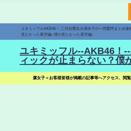
ユキミッフルAKB46！-二代目襲名火浦氷子の一同驚愕まとめ
見たかった夜空編--僕の見たかった星空編-
ユキミッフル--AKB46
ィックが止まらない？僕が
腐女子＜お客様皆様が掲載の記事等へアクセス、閲覧