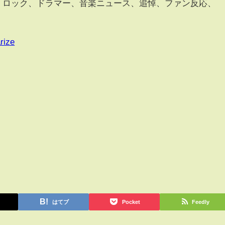
悲報、ロック、ドラマー、音楽ニュース、追悼、ファン反応、
rize
はてブ
Pocket
Feedly