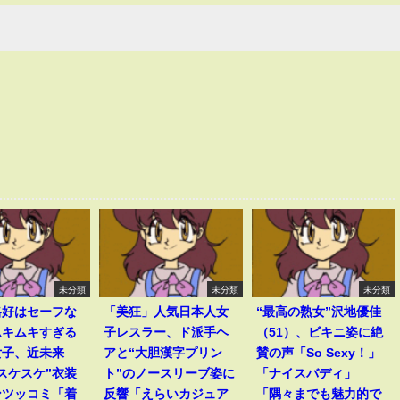
未分類
未分類
未分類
格好はセーフな
「美狂」人気日本人女
“最高の熟女”沢地優佳
ムキムキすぎる
子レスラー、ド派手ヘ
（51）、ビキニ姿に絶
女子、近未来
アと“大胆漢字プリン
賛の声「So Sexy！」
スケスケ”衣装
ト”のノースリーブ姿に
「ナイスバディ」
ンツッコミ「着
反響「えらいカジュア
「隅々までも魅力的で