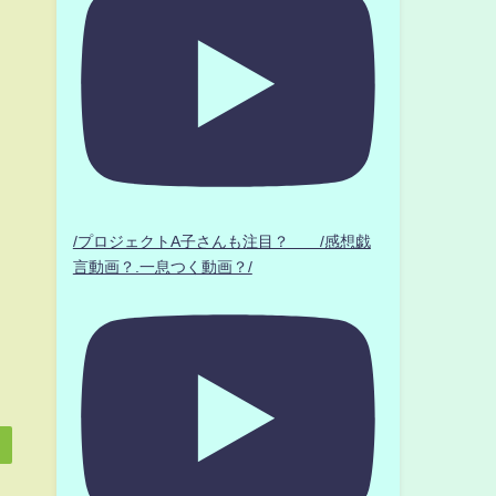
/プロジェクトA子さんも注目？ /感想戯
言動画？.一息つく動画？/