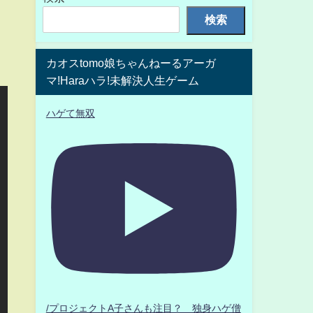
検索
カオスtomo娘ちゃんねーるアーガ
マ!Haraハラ!未解決人生ゲーム
ハゲて無双
/プロジェクトA子さんも注目？ 独身ハゲ僧