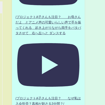
/プロジェクトA子さんも注目？ お母さん
だよ とアニメ声の可愛いらしい声で手を振
ってくれる 起き上がりながら両手をパタパ
タさせて 右へ左へと ダンスする
/プロジェクトA子さんも注目？ なぜ私は
入会拒否？真相が刺さる3分間？/