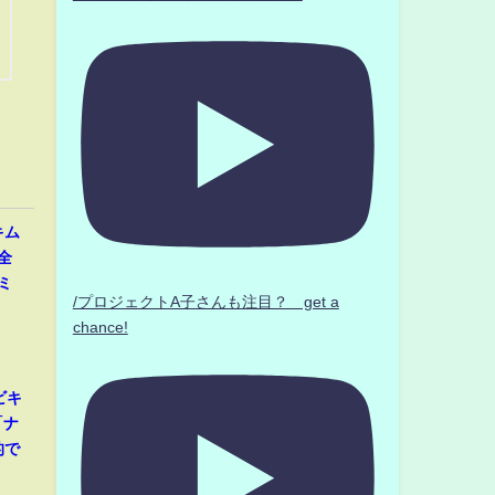
キム
全
ミ
/プロジェクトA子さんも注目？ get a
」
chance!
ビキ
「ナ
的で