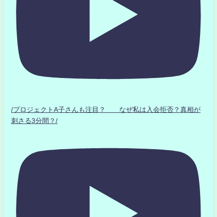
/プロジェクトA子さんも注目？ なぜ私は入会拒否？真相が
刺さる3分間？/