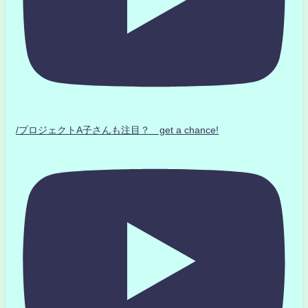
/プロジェクトA子さんも注目？ get a chance!