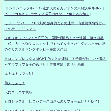
[ヨシヨシロッフル-！！-素浪人勇者カツオンの未解決事件簿へよ
うこそYOUKO！のナンノ洋子のはなしは信じるな編）]
モリッフル！ 50代無職独身的まとめ速報！有益便利情報サイ
トの杜 モリッフル
ユキユキッフル2！ど底辺的一同驚愕騒然まとめ速報！超氷河期
世代！人生の強制ロスカットですべてを失ったキグナス氷子の愛
のクリスタルキングボンビー脱出大作戦
ヒロコンプレックスNIGHT 的まとめ速報！！子供が欲しいど陰キ
ャアラフィフ女子のめざせ！専業主婦！婚活計画編
ユキユキッフル3！
萌えっふる！
天にまします我ら！
ヒロシッフル！ヒロシデース山さんのリフォームひとりDIY！！
ヒロユキユキッフルMAX！スーパークッキング！