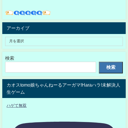
アーカイブ
検索
検索
カオスtomo娘ちゃんねーるアーガマ!Haraハラ!未解決人
生ゲーム
ハゲて無双