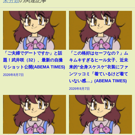
未分類
の関連記事
「ご夫婦でデートですか」と話
「この格好はセーフなの？」ム
題！武井咲（32）、最新の自撮
キムキすぎるヒール女子、近未
りショット公開(ABEMA TIMES)
来的“全身スケスケ”衣装にファ
ンツッコミ「着ているけど着て
2026年8月7日
いない感…」(ABEMA TIMES)
2026年8月7日