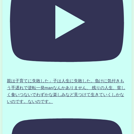
親は子育てに失敗した」子は人生に失敗した。負けに気付きも
う手遅れで逆転一発manなんかありません、 残りの人生、貧し
く食いつないでわずかな楽しみなど見つけて生きていくしかな
いのです。ないのです。