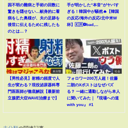
因不明の難病と手術の回数に
手が明かした“本音”がヤバす
驚きを隠せない…献身的に看
ぎる！韓国中が騒然🔥【韓国
病をした奥様が、夫の足跡を
の反応/海外の反応/北中米W
後世に伝えるために残したも
杯】🇰🇷⚽bad,...
のとは…？
未分類
社会
【男性必見】射精の頻度で人
フォロワー200万人超！佐藤
生が変わる？現役泌尿器科専
二朗のXポストはなぜバズ
門医医師が徹底解説【最新前
る？ 一緒に通勤しながら本人
立腺肥大症WAVE治療まで】
に聞いてみた｜『現場への道
with you』 #1