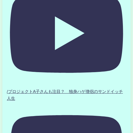
/プロジェクトA子さんも注目？ 独身ハゲ僧侶のサンドイッチ
人生