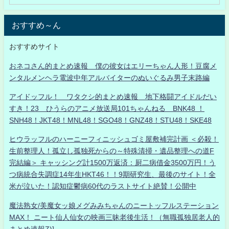
おすすめ～ん
おすすめサイト
おネコさん的まとめ速報 僕の彼女はエリーちゃん人形！豆腐メ
ンタルメンヘラ電波中年アルバイターのぬいぐるみ男子末路編
アイドッフル！ ワタクシ的まとめ速報 地下格闘アイドルだい
すき！23 ひうらのアニメ放送局101ちゃんねる BNK48 ！
SNH48！JKT48！MNL48！SGO48！GNZ48！STU48！SKE48
ヒウラッフルのハーニーフィニッシュゴミ屋敷補完計画 ＜必殺！
生前整理人！孤立し孤独死からの～特殊清掃・遺品整理への道F
完結編＞ キャッシング計1500万返済：厨二病借金3500万円！う
つ病統合失調症14年生HKT46！！9期研究生、最後のサイト！全
米が泣いた！認知症鬱病60代のラストサイト絶賛！公開中
魔法熟女/美魔女ッ娘メグみみちゃんのニートッフルステーション
MAX！ ニート仙人仙女の映画三昧老後生活！（無職孤独居老人的
まとめ速報Z)]