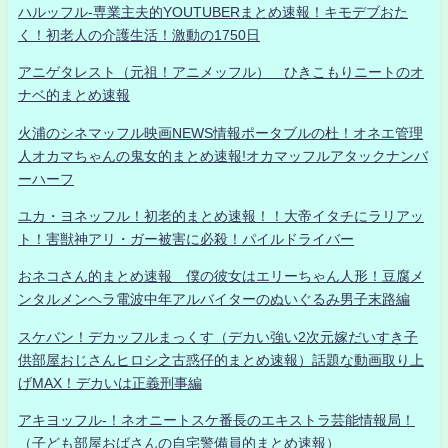
ハルッフル-専業主夫的YOUTUBERまとめ速報！キモデブおた
く！初老人の介護生活！激動の1750日
アニゲタレスト（元祖！アニメッフル） ひきこもりニートのオ
ナベ的まとめ速報
火浦のシネマッフル映画NEWS情報ポータブルの杜！オネエ管理
人オカマちゃんの鬼女的まとめ速報!オカマッフルアタックナンバ
ーハーフ
ユカ・ヨネッフル！初老的まとめ速報！！大帝イタチにラリアッ
ト！害獣神アリ・ガー被害に必殺！パイルドライバー
おネコさん的まとめ速報 僕の彼女はエリーちゃん人形！豆腐メ
ンタルメンヘラ電波中年アルバイターのぬいぐるみ男子末路編
スケバン！デカッフルまっくす（デカい強い2次元嫁だいすき子
供部屋おじさんヒロシ之古惑仔的まとめ速報）話題な動画取り上
げMAX！デカいは正義刑事編
アキヨッフル-！ネオニートスケ番長のエキストラ芸能情報局！
（子ども部屋おばさんの自宅警備員的まとめ速報）