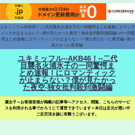
ユキミッフルAKB46！-二代目襲名火浦氷子の一同驚愕まとめ速報にロマンテ
ィックが止まらない？--僕が見たかった夜空！独女批判殺到激闘編--の一同驚
愕まとめ速報にロマンティックが止まらない？-僕の見たかった夜空編--僕の
見たかった星空編-
ユキミッフル--AKB46！--二代
目襲名火浦氷子の一同驚愕ま
とめ速報！にロマンティック
が止まらない？僕が見たかっ
た夜空-独女批判殺到激闘編
腐女子＜お客様皆様が掲載の記事等へアクセス、閲覧、こちらのサービ
スを利用される事でかろうじて運営できています＞本日は足元が悪い中
ご足労頂き誠に有難うございます。