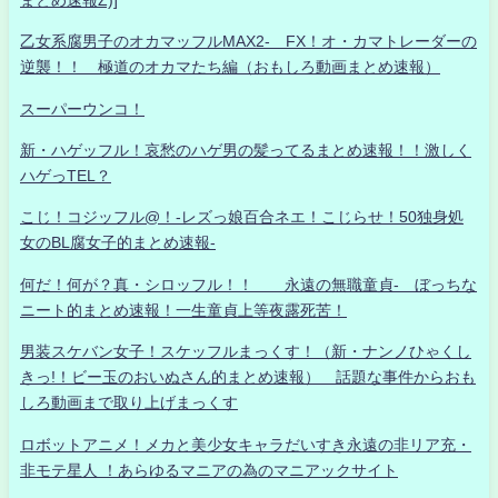
乙女系腐男子のオカマッフルMAX2- FX！オ・カマトレーダーの
逆襲！！ 極道のオカマたち編（おもしろ動画まとめ速報）
スーパーウンコ！
新・ハゲッフル！哀愁のハゲ男の髪ってるまとめ速報！！激しく
ハゲっTEL？
こじ！コジッフル@！-レズっ娘百合ネエ！こじらせ！50独身処
女のBL腐女子的まとめ速報-
何だ！何が？真・シロッフル！！ 永遠の無職童貞- ぼっちな
ニート的まとめ速報！一生童貞上等夜露死苦！
男装スケバン女子！スケッフルまっくす！（新・ナンノひゃくし
きっ!！ビー玉のおいぬさん的まとめ速報） 話題な事件からおも
しろ動画まで取り上げまっくす
ロボットアニメ！メカと美少女キャラだいすき永遠の非リア充・
非モテ星人 ！あらゆるマニアの為のマニアックサイト