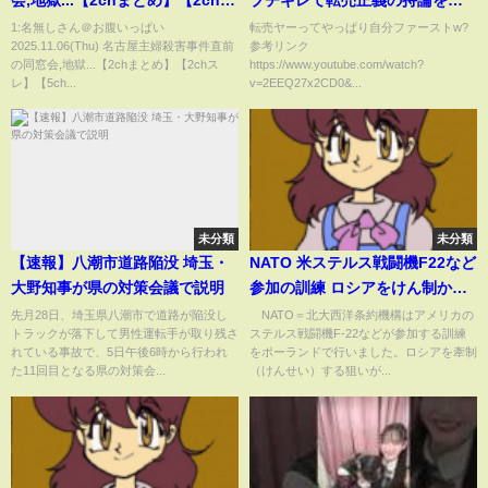
会,地獄...【2chまとめ】【2chス
ブチギレて転売正義の持論を展
レ】【5chスレ】
開してしまうw被害者面で消費者
1:名無しさん＠お腹いっぱい
転売ヤーってやっぱり自分ファーストw?
2025.11.06(Thu) 名古屋主婦殺害事件直前
参考リンク
のせいにする内容がヤバすぎて
の同窓会,地獄...【2chまとめ】【2chス
https://www.youtube.com/watch?
無事炎上ww無理筋すぎてww
レ】【5ch...
v=2EEQ27x2CD0&...
未分類
未分類
【速報】八潮市道路陥没 埼玉・
NATO 米ステルス戦闘機F22など
大野知事が県の対策会議で説明
参加の訓練 ロシアをけん制か
(2022年10月13日)
先月28日、埼玉県八潮市で道路が陥没し
NATO＝北大西洋条約機構はアメリカの
トラックが落下して男性運転手が取り残さ
ステルス戦闘機F-22などが参加する訓練
れている事故で、5日午後6時から行われ
をポーランドで行いました。ロシアを牽制
た11回目となる県の対策会...
（けんせい）する狙いが...