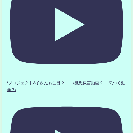
/プロジェクトA子さんも注目？ /感想戯言動画？.一息つく動
画？/