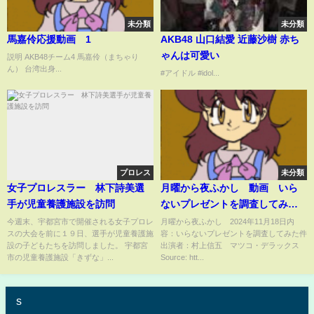
未分類
未分類
馬嘉伶応援動画 1
AKB48 山口結愛 近藤沙樹 赤ち
ゃんは可愛い
説明 AKB48チーム4 馬嘉伶（まちゃり
ん） 台湾出身...
#アイドル #idol...
プロレス
未分類
女子プロレスラー 林下詩美選
月曜から夜ふかし 動画 いら
手が児童養護施設を訪問
ないプレゼントを調査してみた
件 11月18日
今週末、宇都宮市で開催される女子プロレ
月曜から夜ふかし 2024年11月18日内
スの大会を前に１９日、選手が児童養護施
容：いらないプレゼントを調査してみた件
設の子どもたちを訪問しました。 宇都宮
出演者：村上信五 マツコ・デラックス
市の児童養護施設「きずな」...
Source: htt...
s