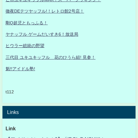
徹夜DEテツヤッフル!！レトロ館2号店！
剛Q超児ともっふる！
ヤナッフル ゲームだいすき6！放送局
ヒウラー総統の野望
三代目 ユキユキッフル 花のひうら組! 見参！
魁!!アイドル塾!
t112
Links
Link