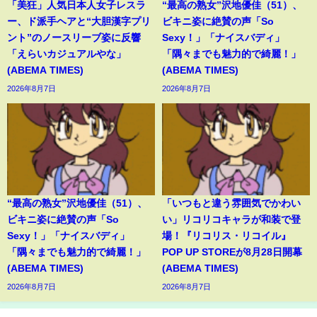
「美狂」人気日本人女子レスラ
“最高の熟女”沢地優佳（51）、
ー、ド派手ヘアと“大胆漢字プリ
ビキニ姿に絶賛の声「So
ント”のノースリーブ姿に反響
Sexy！」「ナイスバディ」
「えらいカジュアルやな」
「隅々までも魅力的で綺麗！」
(ABEMA TIMES)
(ABEMA TIMES)
2026年8月7日
2026年8月7日
“最高の熟女”沢地優佳（51）、
「いつもと違う雰囲気でかわい
ビキニ姿に絶賛の声「So
い」リコリコキャラが和装で登
Sexy！」「ナイスバディ」
場！『リコリス・リコイル』
「隅々までも魅力的で綺麗！」
POP UP STOREが8月28日開幕
(ABEMA TIMES)
(ABEMA TIMES)
2026年8月7日
2026年8月7日