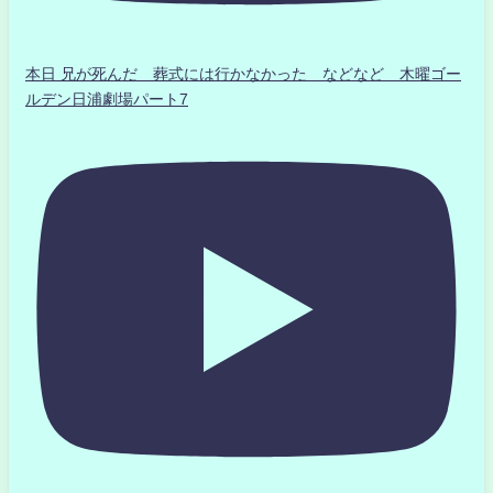
本日 兄が死んだ 葬式には行かなかった などなど 木曜ゴー
ルデン日浦劇場パート7