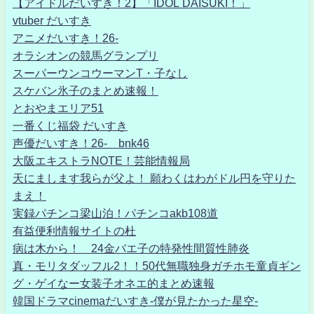
【アイドルだいすき！2】「IDOL DAISUKI！」
vtuber だいすき
アニメだいすき！26-
オラシオンの競馬グランプリ
スーパーウンコウーマンT・子なし
スケバン氷子のまとめ速報！
とおやまエリア51
一番くじ福袋 だいすき
声優だいすき！26- bnk46
大阪エキストラNOTE！芸能情報局
天にまします我らが父よ！ 願わくはわがドル円を守りた
まえ！
実録パチンコ梁山泊！パチンコakb108道
有益便利情報サイトの杜
病は木から！ 24金バエ子の特発性間質性肺炎
真・モリタダッフル2！！50代無職独身ガチホモ童貞ギン
グ・ゲイなー女装子オネエ的まとめ速報
韓国ドラマcinemaだいすき-僕が見たかった星空-