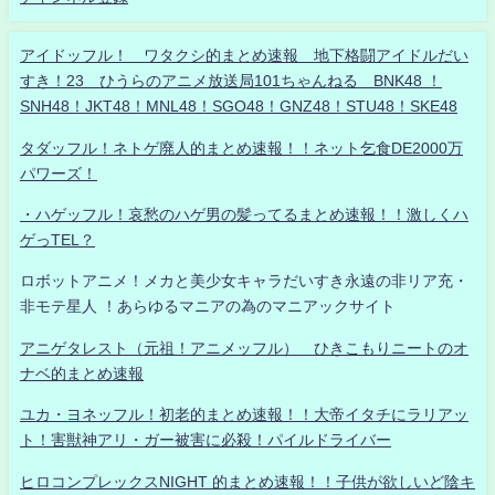
アイドッフル！ ワタクシ的まとめ速報 地下格闘アイドルだい
すき！23 ひうらのアニメ放送局101ちゃんねる BNK48 ！
SNH48！JKT48！MNL48！SGO48！GNZ48！STU48！SKE48
タダッフル！ネトゲ廃人的まとめ速報！！ネット乞食DE2000万
パワーズ！
・ハゲッフル！哀愁のハゲ男の髪ってるまとめ速報！！激しくハ
ゲっTEL？
ロボットアニメ！メカと美少女キャラだいすき永遠の非リア充・
非モテ星人 ！あらゆるマニアの為のマニアックサイト
アニゲタレスト（元祖！アニメッフル） ひきこもりニートのオ
ナベ的まとめ速報
ユカ・ヨネッフル！初老的まとめ速報！！大帝イタチにラリアッ
ト！害獣神アリ・ガー被害に必殺！パイルドライバー
ヒロコンプレックスNIGHT 的まとめ速報！！子供が欲しいど陰キ