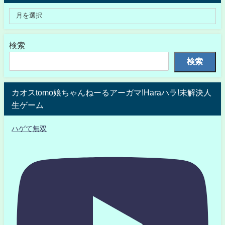
検索
検索
カオスtomo娘ちゃんねーるアーガマ!Haraハラ!未解決人
生ゲーム
ハゲて無双