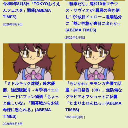
令和8年8月8日「TOKYOおうえ
「軽率だな」浦和10番マテウ
んフェスタ」開催(ABEMA
ス・サヴィオが“最悪の突き倒
TIMES)
し”で2枚目イエロー→退場処分
に「熱い性格が裏目に出たか」
2026年8月9日
(ABEMA TIMES)
2026年8月8日
「ミドルキック炸裂」鈴木優
『ちいかわ』モモンガ声優で話
磨、強烈腹蹴り→今季初イエロ
題・井口裕香（38）、無防備な
ーカードにファン物議「ちょっ
グラビアオフショットに反響
と厳しいな」「開幕戦からお祖
「たまりませんねっ」(ABEMA
母様に怒られる」(ABEMA
TIMES)
TIMES)
2026年8月8日
2026年8月8日