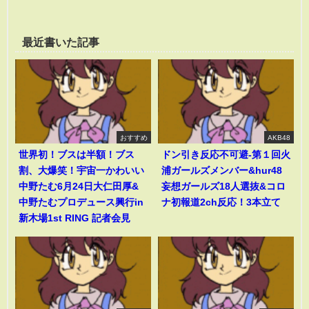
最近書いた記事
おすすめ
AKB48
世界初！ブスは半額！ブス
ドン引き反応不可避-第１回火
割、大爆笑！宇宙一かわいい
浦ガールズメンバー&hur48
中野たむ6月24日大仁田厚&
妄想ガールズ18人選抜&コロ
中野たむプロデュース興行in
ナ初報道2ch反応！3本立て
新木場1st RING 記者会見