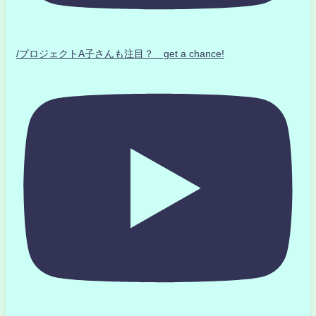
/プロジェクトA子さんも注目？ get a chance!