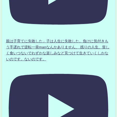
親は子育てに失敗した」子は人生に失敗した。負けに気付きも
う手遅れで逆転一発manなんかありません、 残りの人生、貧し
く食いつないでわずかな楽しみなど見つけて生きていくしかな
いのです。ないのです。