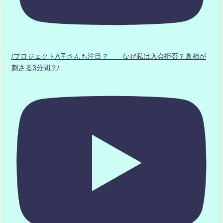
/プロジェクトA子さんも注目？ なぜ私は入会拒否？真相が
刺さる3分間？/