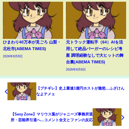
ひまわり40万本が見ごろ 山梨・
元トラック運転手（64）AIを活
北杜市(ABEMA TIMES)
用して絶品バーガーのレシピ考
案 調理経験なしで大ヒットの舞
2026年8月8日
台裏(ABEMA TIMES)
2026年8月8日
【ブチギレ】史上最速1億円ホストが激怒…ふざけん
なよテメェ
【Sexy Zone】マリウス葉がジャニーズ事務所退
所・芸能界引退へ...コメント全文とファンの反応