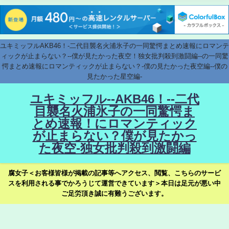
ユキミッフルAKB46！-二代目襲名火浦氷子の一同驚愕まとめ速報にロマンテ
ィックが止まらない？--僕が見たかった夜空！独女批判殺到激闘編--の一同驚
愕まとめ速報にロマンティックが止まらない？-僕の見たかった夜空編--僕の
見たかった星空編-
ユキミッフル--AKB46！--二代
目襲名火浦氷子の一同驚愕ま
とめ速報！にロマンティック
が止まらない？僕が見たかっ
た夜空-独女批判殺到激闘編
腐女子＜お客様皆様が掲載の記事等へアクセス、閲覧、こちらのサービ
スを利用される事でかろうじて運営できています＞本日は足元が悪い中
ご足労頂き誠に有難うございます。