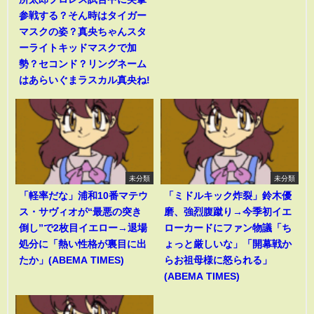
参戦する？そん時はタイガー
マスクの姿？真央ちゃんスタ
ーライトキッドマスクで加
勢？セコンド？リングネーム
はあらいぐまラスカル真央ね!
未分類
未分類
「軽率だな」浦和10番マテウ
「ミドルキック炸裂」鈴木優
ス・サヴィオが“最悪の突き
磨、強烈腹蹴り→今季初イエ
倒し”で2枚目イエロー→退場
ローカードにファン物議「ち
処分に「熱い性格が裏目に出
ょっと厳しいな」「開幕戦か
たか」(ABEMA TIMES)
らお祖母様に怒られる」
(ABEMA TIMES)