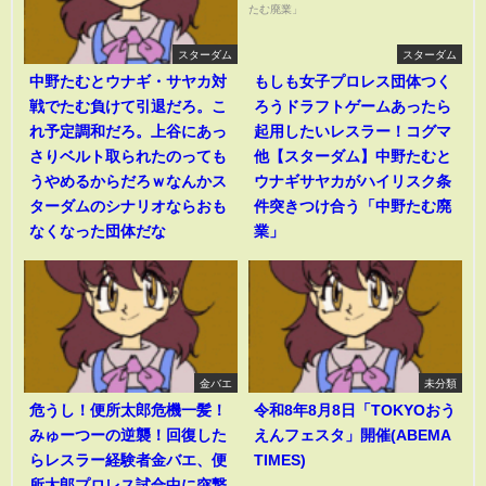
スターダム
スターダム
中野たむとウナギ・サヤカ対
もしも女子プロレス団体つく
戦でたむ負けて引退だろ。こ
ろうドラフトゲームあったら
れ予定調和だろ。上谷にあっ
起用したいレスラー！コグマ
さりベルト取られたのっても
他【スターダム】中野たむと
うやめるからだろｗなんかス
ウナギサヤカがハイリスク条
ターダムのシナリオならおも
件突きつけ合う「中野たむ廃
なくなった団体だな
業」
金バエ
未分類
危うし！便所太郎危機一髪！
令和8年8月8日「TOKYOおう
みゅーつーの逆襲！回復した
えんフェスタ」開催(ABEMA
らレスラー経験者金バエ、便
TIMES)
所太郎プロレス試合中に突撃