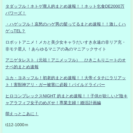
タダッフル！ネトゲ廃人的まとめ速報！！ネット乞食DE2000万
パワーズ！
・ハゲッフル！哀愁のハゲ男の髪ってるまとめ速報！！激しくハ
ゲっTEL？
ロボットアニメ！メカと美少女キャラだいすき永遠の非リア充・
非モテ星人 ！あらゆるマニアの為のマニアックサイト
アニゲタレスト（元祖！アニメッフル） ひきこもりニートのオ
ナベ的まとめ速報
ユカ・ヨネッフル！初老的まとめ速報！！大帝イタチにラリアッ
ト！害獣神アリ・ガー被害に必殺！パイルドライバー
ヒロコンプレックスNIGHT 的まとめ速報！！子供が欲しいど陰キ
ャアラフィフ女子のめざせ！専業主婦！婚活計画編
萌えっとこあに！
t112-1000ｍ