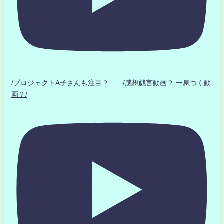
/プロジェクトA子さんも注目？ /感想戯言動画？.一息つく動
画？/