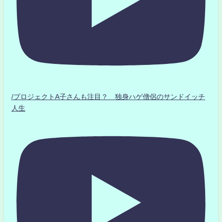
/プロジェクトA子さんも注目？ 独身ハゲ僧侶のサンドイッチ
人生