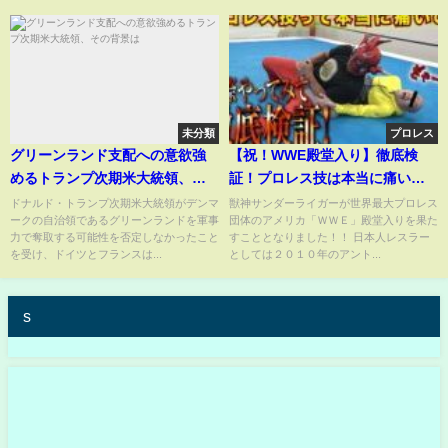
未分類
プロレス
グリーンランド支配への意欲強
【祝！WWE殿堂入り】徹底検
めるトランプ次期米大統領、そ
証！プロレス技は本当に痛いの
の背景は
か？-【Verify wrestling
ドナルド・トランプ次期米大統領がデンマ
獣神サンダーライガーが世界最大プロレス
ークの自治領であるグリーンランドを軍事
団体のアメリカ「ＷＷＥ」殿堂入りを果た
moves】Is it really hurts？-
力で奪取する可能性を否定しなかったこと
すこととなりました！！ 日本人レスラー
を受け、ドイツとフランスは...
としては２０１０年のアント...
s