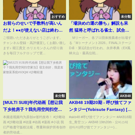
おすすめ
未分類
お前らのせいで手数料が高いん
「場決めの運の勝ち」解説も呆
だよ！●●が使えない店は終わっ
然 猛将と呼ばれる雀士、試合開
てる 【 ホリエモン スマホ クレ
始からわずか5巡・1分47秒での
ご視聴いただきありがとうございます。
Mリーガー、各プロ団体推薦者が出場す
チャンネル登録・高評価宜しくお願い致し
る「Mトーナメント2026」FINALステージ
カ クレジットカード 飲食店 餃子
親満貫炸裂「誰が勝てるの？」
ます♪ 堀江貴文 ホリエモンさんの切り抜
D卓・第1試合が行われ、永井孝典（EX風
】
「バグってない？？」と困惑の
きを毎日フルテロップで更...
林火山・最高位戦...
声/麻雀・Mトーナメント
(ABEMA TIMES)
未分類
AKB48
[MULTI SUB]年代动画【想让我
AKB48 19期20期 - 呼び捨てファ
下乡抢房子？我先用空间扫空家
ンタジー(Yobisute Fantasy) [日
当】宿主你好，我是发家致富系
本語字幕] [4K]
本频道视频均为原创or签约发布！ #沙雕动
#akb48 #呼び捨てファンタジー #AKB18期
画 #沙雕动漫 #动漫 #动画 #漫画 #小说 我
生_青空コン AKB48 19th20th - 요비스테
统#SDQM #沙雕轻漫
们严格遵守版权法规，尊重和保护所有创作
판타지(呼び捨てファンタジー)...
者的劳动成...