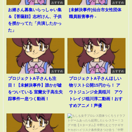
おすすめ
おすすめ
お婿さん募集いらっしゃい集
[未解決事件]仙台市女性団体
＆【菩薩顔】志村けん、子供
職員殺害事件 -
を授かってた「共演したかっ
た」
おすすめ
おすすめ
プロジェクトA子さんも注
プロジェクトA子さんほしい
目！【未解決事件】誰かが嘘
物リスト公開15円から！ ア
をついている 室蘭女子高生失
ウトジュンジ全員稲川 アウ
踪事件一息つく動画！
トレイジ稲川淳二動画！おす
すめアニメ！声優