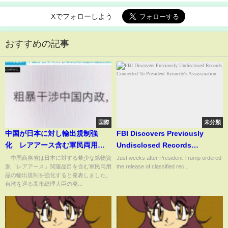
Xでフォローしよう
おすすめの記事
国際
未分類
中国が日本に対し輸出規制強
FBI Discovers Previously
化 レアアース含む軍民両用
Undisclosed Records
品 “高市発言”への対抗措置
Connected To President
中国商務省は日本に対する希少な鉱物資
Just weeks after President Trump ordered
源「レアアース」関連品目を含む軍民両用
the release of classified rec...
(2026年1月6日)
Kennedy's Assassination
品の輸出規制を強化すると発表しました。
台湾を巡る高市総理大臣の発...