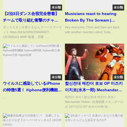
未分類
未分類
【2泊3日ダンス合宿完全密着】
Musicians react to hearing
チームで取り組む衝撃のチャレ
Broken By The Scream |
ンジ
「Rising sun feat. サンシャイ
ダンススタジオ借りるならスペースマーケ
Hey everyone, Chris and Sam are back
ット https://bit.ly/SPACEMARKET-
with another reaction video! Toda...
ン池崎」MV｜OFFICIAL
23CR00101 #IMP 毎週 月曜・...
未分類
未分類
ウイルスに感染しているiPhone
합신전대 메칸더 로보 OP 미즈키
の特徴5選！ #iphone便利機能
이치로(水木一郎) Mechander
#iphone便利術 #iphone初心者
Robot 合身戦隊メカンダーロボ
...
메칸더 브이 / 합신전대 메칸더 로보 /
Mechander Robot / 合身戦隊メカンダーロ
#iphone小技 #apple信者
오프닝 LIVE 메칸더 V トライア
ボ 1977년작 OP 트라이어택 메...
タック! メカンダーロボ