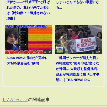
潜伏か――"残虐王子"と呼ば
しまいとんでもない事態にな
れた男の、変わり果てた姿と
る...
は【時効停止・逮捕されない
理由】
未分類
国際
Suno v5のAI作曲が“完全に
「韓国サッカーが消えた日」
DTMを飲み込む”瞬間
W杯敗退で“怒号”飛び交うな
か帰国… 大統領も監督批判、
政府が特別監査に乗り出す事
態に｜TBS NEWS DIG
しんやっちょ
の関連記事