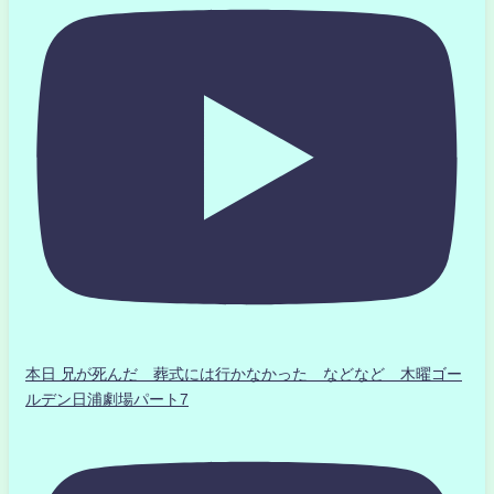
本日 兄が死んだ 葬式には行かなかった などなど 木曜ゴー
ルデン日浦劇場パート7