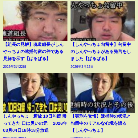
【組長の見解】魂道組長がしん
【しんやっちょ勾留中】勾留中
やっちょの逮捕勾留の件である
のしんやっちょがある発言をし
見解を示す【ぱるぱる】
ました【ぱるぱる】
2026年3月22日
2026年3月22日
しんやっちょ 釈放 10日勾留 帰
【実刑を覚悟】逮捕時の状況と
ってきた 口は災いの元 2026年
勾留中のリアルな心境を語る
03月04日18時18分放送
【しんやっちょ】